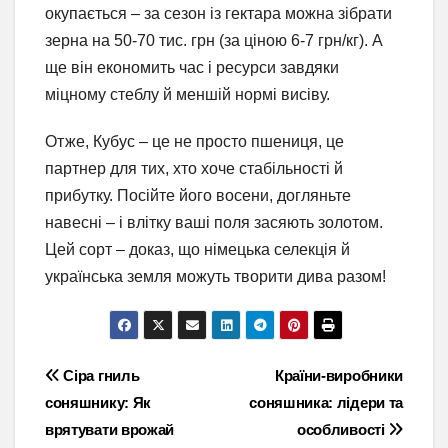
окупається – за сезон із гектара можна зібрати
зерна на 50-70 тис. грн (за ціною 6-7 грн/кг). А
ще він економить час і ресурси завдяки
міцному стеблу й меншій нормі висіву.
Отже, Кубус – це не просто пшениця, це
партнер для тих, хто хоче стабільності й
прибутку. Посійте його восени, догляньте
навесні – і влітку ваші поля засяють золотом.
Цей сорт – доказ, що німецька селекція й
українська земля можуть творити дива разом!
Навігація
Сіра гниль
Країни-виробники
соняшнику: Як
соняшника: лідери та
записів
врятувати врожай
особливості