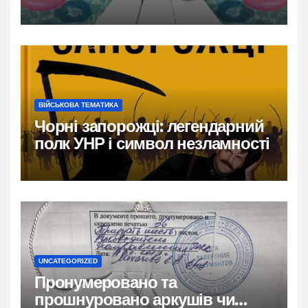
ВІЙСЬКОВА ТЕМАТИКА
Чорні запорожці: легендарний
полк УНР і символ незламності
UNCATEGORIZED
Пронумеровано та
прошнуровано аркушів чи