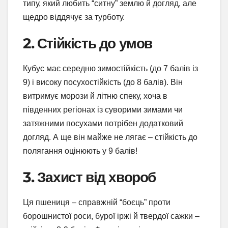
типу, який любить “ситну” землю й догляд, але
щедро віддячує за турботу.
2. Стійкість до умов
Кубус має середню зимостійкість (до 7 балів із
9) і високу посухостійкість (до 8 балів). Він
витримує морози й літню спеку, хоча в
південних регіонах із суворими зимами чи
затяжними посухами потрібен додатковий
догляд. А ще він майже не лягає – стійкість до
полягання оцінюють у 9 балів!
3. Захист від хвороб
Ця пшениця – справжній “боєць” проти
борошнистої роси, бурої іржі й твердої сажки –