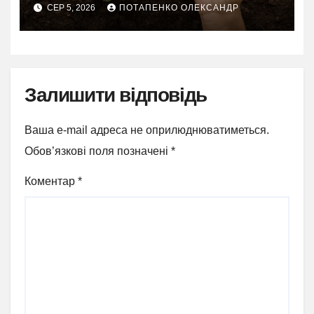
рясного врожаю
СЕР 5, 2026
ПОТАПЕНКО ОЛЕКСАНДР
Залишити відповідь
Ваша e-mail адреса не оприлюднюватиметься.
Обов’язкові поля позначені
*
Коментар
*