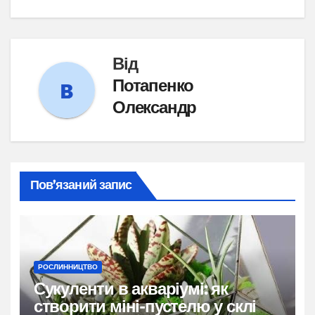
Від
Потапенко
Олександр
Пов’язаний запис
РОСЛИННИЦТВО
Сукуленти в акваріумі: як
створити міні-пустелю у склі