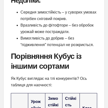
Недоліки:
Середня зимостійкість – у суворих умовах
потрібен сніговий покрив.
Вразливість до фітофтори – без обробок
урожай може постраждати.
Вимогливість до добрив – без
“підживлення” потенціал не розкриється.
Порівняння Кубус із
іншими сортами
Як Кубус виглядає на тлі конкурентів? Ось
таблиця для наочності:
Зимо
Стійкі
Урож
стійкі
сть