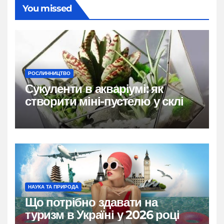
You missed
РОСЛИННИЦТВО
Сукуленти в акваріумі: як
створити міні-пустелю у склі
НАУКА ТА ПРИРОДА
Що потрібно здавати на
туризм в Україні у 2026 році