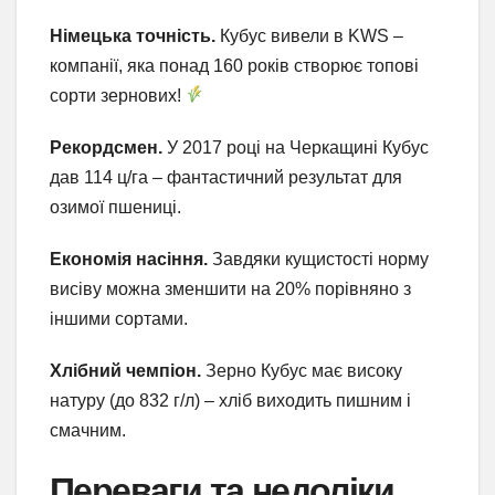
Німецька точність.
Кубус вивели в KWS –
компанії, яка понад 160 років створює топові
сорти зернових!
Рекордсмен.
У 2017 році на Черкащині Кубус
дав 114 ц/га – фантастичний результат для
озимої пшениці.
Економія насіння.
Завдяки кущистості норму
висіву можна зменшити на 20% порівняно з
іншими сортами.
Хлібний чемпіон.
Зерно Кубус має високу
натуру (до 832 г/л) – хліб виходить пишним і
смачним.
Переваги та недоліки