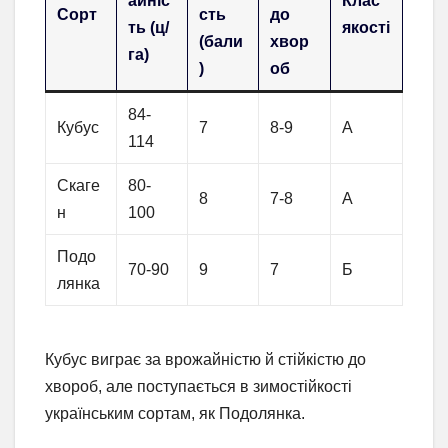
айніс
Клас
Сорт
сть
до
ть (ц/
якості
(бали
хвор
га)
)
об
84-
Кубус
7
8-9
А
114
Скаге
80-
8
7-8
А
н
100
Подо
70-90
9
7
Б
лянка
Кубус виграє за врожайністю й стійкістю до
хвороб, але поступається в зимостійкості
українським сортам, як Подолянка.