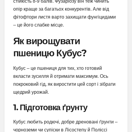
стійкість 8-9 балів. Фузаріозу він теж чинить
опір краще за багатьох конкурентів. Але від
фітофтори листя варто захищати фунгіцидами
– це його слабке місце.
Як вирощувати
пшеницю Кубус?
Кубус – це пшениця для тих, хто готовий
вкласти зусилля й отримати максимум. Ось
покроковий гід, як виростити цей сорт і зібрати
щедрий урожай.
1. Підготовка ґрунту
Кубус любить родючі, добре дреновані ґрунти –
чорноземи чи супіски в Лісостепу й Поліссі