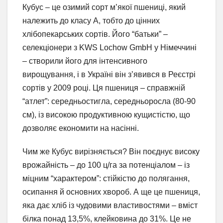
Кубус – це озимий сорт м’якої пшениці, який
належить до класу А, тобто до цінних
хлібопекарських сортів. Його “батьки” –
селекціонери з KWS Lochow GmbH у Німеччині
– створили його для інтенсивного
вирощування, і в Україні він з’явився в Реєстрі
сортів у 2009 році. Ця пшениця – справжній
“атлет”: середньостигла, середньоросла (80-90
см), із високою продуктивною кущистістю, що
дозволяє економити на насінні.
Чим же Кубус вирізняється? Він поєднує високу
врожайність – до 100 ц/га за потенціалом – із
міцним “характером”: стійкістю до полягання,
осипання й основних хвороб. А ще це пшениця,
яка дає хліб із чудовими властивостями – вміст
білка понад 13,5%, клейковина до 31%. Це не