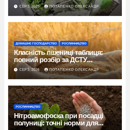
СЕР 5, 2026
ПОТАПЕНКО ОЛЕКСАНДР
ДОМАШНЄ ГОСПОДАРСТВО
РОСЛИННИЦТВО
Класність пшениці таблиця:
повний розбір за ДСТУ
3768:2019
СЕР 5, 2026
ПОТАПЕНКО ОЛЕКСАНДР
РОСЛИННИЦТВО
Нітроамофоска при посадці
полуниці: точні норми для