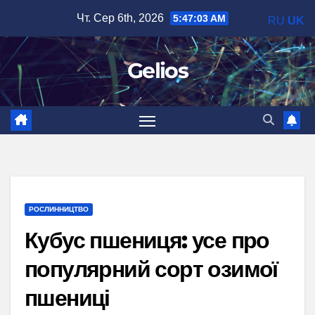
Перейти
Чт. Сер 6th, 2026
5:47:04 AM
RU
UK
до
вмісту
Gelios
РОСЛИННИЦТВО
Кубус пшениця: усе про
популярний сорт озимої
пшениці