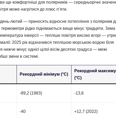
мови ще комфортніші для полярників — середньорічні значен
вітря може нагрітися до плюс п’яти.
рудень-лютий — приносять відносне потепління з полярним д
рі термометри рідко піднімаються вище мінус тридцяти. Зима
емпература інверсії — тепліше повітря високо вгорі — утр
омалії: 2025 рік відзначився теплішою морською водою біля
 нижче мінус однієї цілої вісім десятих градуса — межі
бші зміни в системі.
Рекордний максим
Рекордний мінімум (°C)
)
(°C)
-89,2 (1983)
-13,6
-40
+12,7 (2022)