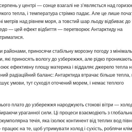
 серпень у центрі — сонце взагалі не з’являється над горизо
ого тепла, і температура стрімко падає. Але це лише поча
чі метрів над рівнем моря, а товстий шар льоду відбиває до
льбедо — цей ефект відбиття — перетворює Антарктиду на
атриматися.
и районами, приносячи стабільну морозну погоду з мінімал
, які приносять вологу до узбережжя, але рідко проникають
двоює ефективну площу материка і віддаляє джерело тепла 
вний радіаційний баланс: Антарктида втрачає більше тепла, 
шує умови, тут суходіл оточений морем, і немає теплого
шнього плато до узбережжя народжують стокові вітри — холо
абираючи ураганної сили. Ці процеси взаємодіють з глобаль
кумполярна течія, яка ізолює континент від теплих вод півн
 працює на те, щоб утримувати холод і сухість, роблячи клі