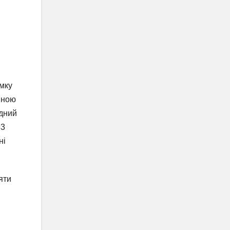
имку
иною
рдний
83
ні
яти