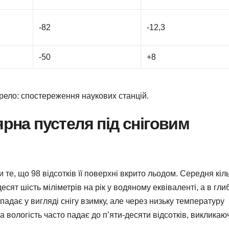
-82
-12,3
-50
+8
ерело: спостереження наукових станцій.
ярна пустеля під сніговим
е, що 98 відсотків її поверхні вкрито льодом. Середня кіль
есят шість міліметрів на рік у водяному еквіваленті, а в гли
адає у вигляді снігу взимку, але через низьку температуру
а вологість часто падає до п’яти-десяти відсотків, викликаю