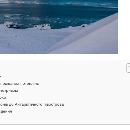
и
подіваних потеплінь
 покривом
рюхи
айонів до Антарктичного півострова
годення