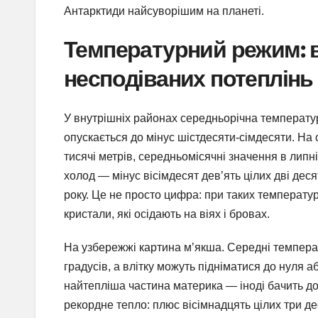
Антарктиди найсуворішим на планеті.
Температурний режим: в
несподіваних потеплінь
У внутрішніх районах середньорічна температура
опускається до мінус шістдесяти-сімдесяти. На 
тисячі метрів, середньомісячні значення в липн
холод — мінус вісімдесят дев’ять цілих дві дес
року. Це не просто цифра: при таких температу
кристали, які осідають на віях і бровах.
На узбережжі картина м’якша. Середні темпера
градусів, а влітку можуть підніматися до нуля 
найтепліша частина материка — іноді бачить до
рекордне тепло: плюс вісімнадцять цілих три де