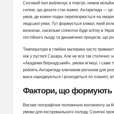
Сніговий пил виблискує в повітрі, немов мільйон
силою, що дихати стає важко. Антарктида — це 
умов, де кожен подих перетворюється на хмарин
людської уяви. Тут формується клімат, який вплив
визначає, наскільки спекотно буде влітку в Укра
постійного льоду та динамічних процесів, що ро
Температури в глибині материка часто тримають
ніж у пустелі Сахара. Але не все так статично:
«Академік Вернадський», умови м’якші, і саме т
роблять Антарктиду ключовим регіоном для розу
маси народжуються і розходяться по планеті, в
Фактори, що формують 
Високе географічне положення континенту за 
умови для екстремального холоду. Сонячні пром