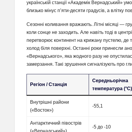
українській станції «Академік Вернадський» у
близько мінус п’яти-десяти градусів, а влітку по
Сезонні коливання вражають. Літні місяці — г
коли сонце не заходить. Але навіть тоді в цент
перетворює континент на крижану пустелю, де т
холод біля поверхні. Останні роки принесли ан
«Вернадського», яка жодного разу не опустилася
замерзання. Такі зрушення сигналізують про гли
Середньорічна
Регіон / Станція
температура (°C
Внутрішні райони
-55,1
(«Восток»)
Антарктичний півострів
-5 до -10
(«Вернадський»)