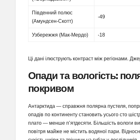
Південний полюс
-49
(Амундсен-Скотт)
Узбережжя (Мак-Мердо)
-18
Ці дані ілюструють контраст між регіонами. Дж
Опади та вологість: пол
покривом
Антарктида — справжня полярна пустеля, попри т
опадів по континенту становить усього сто шістд
плато — менше п’ятдесяти. Більшість вологи вип
повітря майже не містить водяної пари. Відносн
сухість шкіри та тріщини на губах у дослідників.