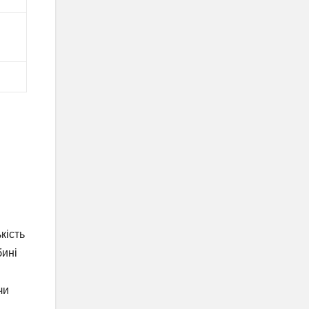
кість
бині
чи