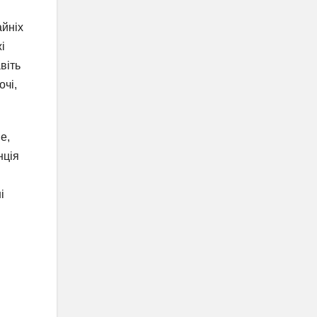
айніх
і
віть
очі,
е,
нція
і