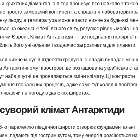
и крихітних діамантів, а вітер пронизує все навколо з такою
не просто замерзлий континент, а справжня лабораторія кр
ку льоду, а температура може впасти нижче за будь-які меж
ає на океанські течії всього світу, регулює рівень морів і на
їні чи Європі. Клімат Антарктиди — це поєднання полярної н
блять його унікальним і водночас загрозливим для планети.
ся нижче мінус п’ятдесяти градусів, а опадів випадає менш
 на Антарктичному півострові, де розташована українська ста
ут найвідчутніше проявляються зміни клімату. Ці контрасти
міння глобальних процесів, адже саме тут холодні повітрян
пливаючи на погоду в далеких широтах.
суворий клімат Антарктиди
66-ю паралеллю південної широти створює фундаментальні
ені падають під гострим кутом, тому енергія розсіюється на