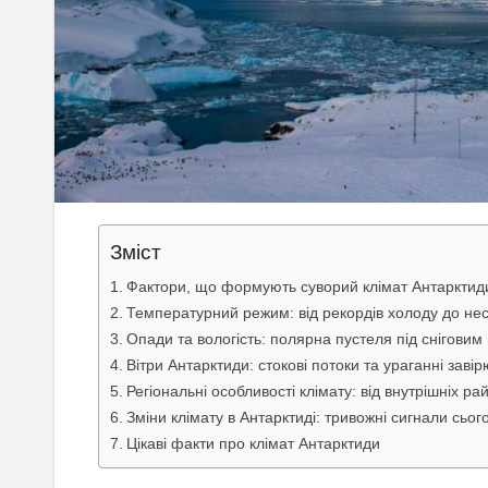
Зміст
Фактори, що формують суворий клімат Антарктид
Температурний режим: від рекордів холоду до нес
Опади та вологість: полярна пустеля під сніговим
Вітри Антарктиди: стокові потоки та ураганні заві
Регіональні особливості клімату: від внутрішніх р
Зміни клімату в Антарктиді: тривожні сигнали сьо
Цікаві факти про клімат Антарктиди