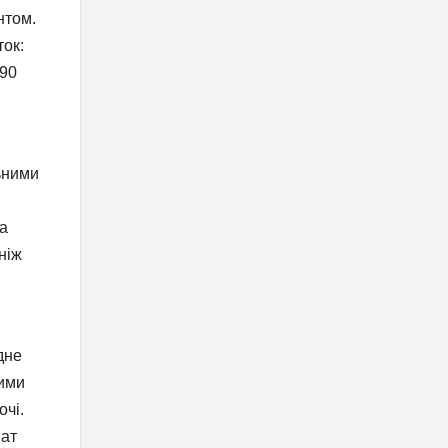
нтом.
ток:
 90
ьними
на
ніж
дне
ними
очі.
мат