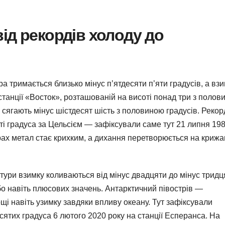
ід рекордів холоду до
 тримається близько мінус п’ятдесяти п’яти градусів, а вз
станції «Восток», розташованій на висоті понад три з полов
і сягають мінус шістдесят шість з половиною градусів. Реко
яті градуса за Цельсієм — зафіксували саме тут 21 липня 19
рах метал стає крихким, а дихання перетворюється на крижа
тури взимку коливаються від мінус двадцяти до мінус тридц
або навіть плюсових значень. Антарктичний півострів —
щі навіть узимку завдяки впливу океану. Тут зафіксували
сятих градуса 6 лютого 2020 року на станції Есперанса. На