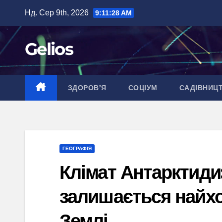
Перейти
Нд. Сер 9th, 2026
9:11:29 AM
до
вмісту
Gelios
ЗДОРОВ’Я
СОЦІУМ
САДІВНИЦ
ГЕОГРАФІЯ
Клімат Антарктиди
залишається найхо
Землі