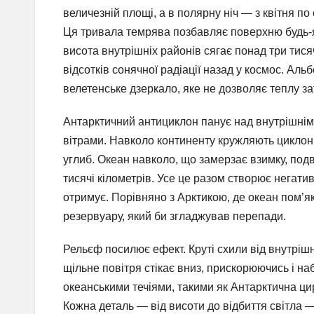
величезній площі, а в полярну ніч — з квітня по
Ця тривала темрява позбавляє поверхню будь-як
висота внутрішніх районів сягає понад три тися
відсотків сонячної радіації назад у космос. А
велетенське дзеркало, яке не дозволяє теплу з
Антарктичний антициклон панує над внутрішнім
вітрами. Навколо континенту кружляють циклони
углиб. Океан навколо, що замерзає взимку, по
тисячі кілометрів. Усе це разом створює негати
отримує. Порівняно з Арктикою, де океан пом’як
резервуару, який би згладжував перепади.
Рельєф посилює ефект. Круті схили від внутрі
щільне повітря стікає вниз, прискорюючись і н
океанськими течіями, такими як Антарктична цир
Кожна деталь — від висоти до відбиття світла —