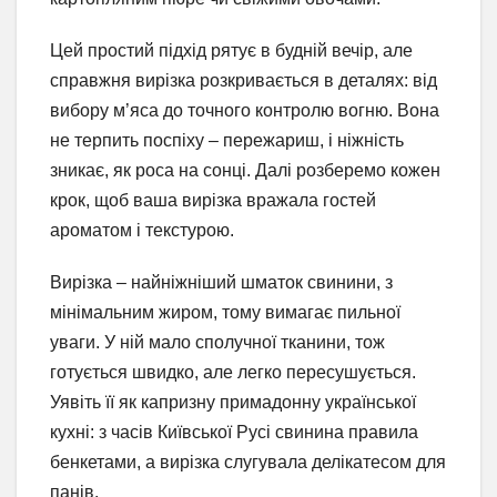
Цей простий підхід рятує в будній вечір, але
справжня вирізка розкривається в деталях: від
вибору м’яса до точного контролю вогню. Вона
не терпить поспіху – пережариш, і ніжність
зникає, як роса на сонці. Далі розберемо кожен
крок, щоб ваша вирізка вражала гостей
ароматом і текстурою.
Вирізка – найніжніший шматок свинини, з
мінімальним жиром, тому вимагає пильної
уваги. У ній мало сполучної тканини, тож
готується швидко, але легко пересушується.
Уявіть її як капризну примадонну української
кухні: з часів Київської Русі свинина правила
бенкетами, а вирізка слугувала делікатесом для
панів.