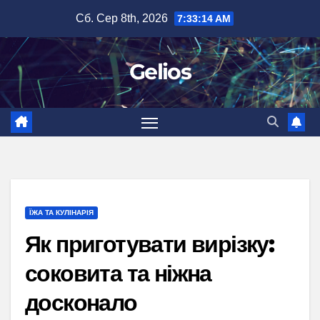
Перейти
Сб. Сер 8th, 2026
7:33:15 AM
до
вмісту
Gelios
ЇЖА ТА КУЛІНАРІЯ
Як приготувати вирізку:
соковита та ніжна
досконало