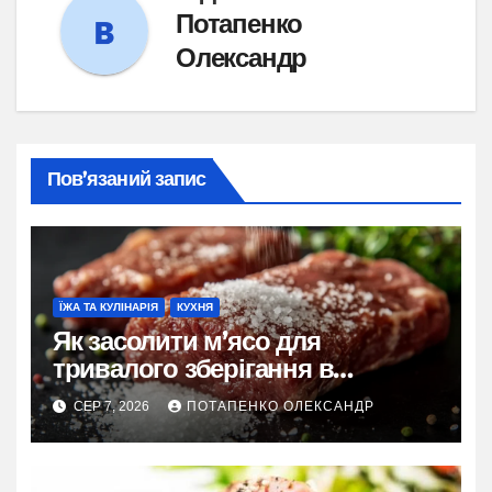
Потапенко
Олександр
Пов’язаний запис
ЇЖА ТА КУЛІНАРІЯ
КУХНЯ
Як засолити м’ясо для
тривалого зберігання в
домашніх умовах
СЕР 7, 2026
ПОТАПЕНКО ОЛЕКСАНДР