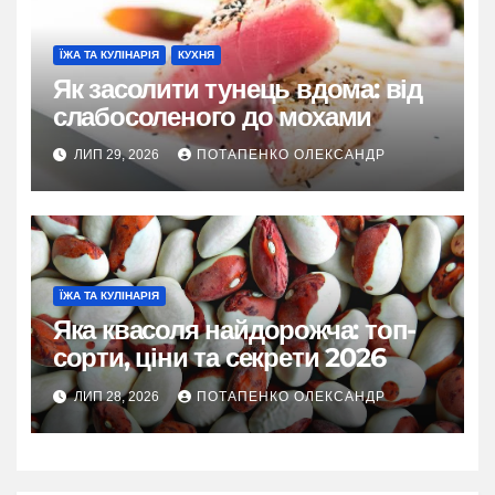
ЇЖА ТА КУЛІНАРІЯ
КУХНЯ
Як засолити тунець вдома: від
слабосоленого до мохами
ЛИП 29, 2026
ПОТАПЕНКО ОЛЕКСАНДР
ЇЖА ТА КУЛІНАРІЯ
Яка квасоля найдорожча: топ-
сорти, ціни та секрети 2026
ЛИП 28, 2026
ПОТАПЕНКО ОЛЕКСАНДР