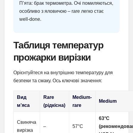
П’ята: брак термометра. Очі помиляються,
особливо з яловичою – rare легко стає
well-done.
Таблиця температур
прожарки вирізки
Орієнтуйтеся на внутрішню температуру для
безпеки та смаку. Ось ключові значення:
Вид
Rare
Medium-
Medium
м’яса
(рідкісна)
rare
63°C
Свиняча
–
57°C
(рекомендова
вирізка