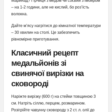
Маринад? Гірчиця з медом чи соєвий з імбиром
– на 1-2 години, але не кислий, бо роз’їсть
волокна.
Дайте м’ясу нагрітися до кімнатної температури
– 30 хвилин на столі. Це забезпечить
рівномірне приготування.
Класичний рецепт
медальйонів зі
свинячої вирізки на
сковороді
Наріжте вирізку (600 г) на стейки товщиною 3
см. Натріть сіллю, перцем, розмарином.
Розігрійте чавунну сковороду з 2 ст. л. олії до