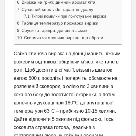
Вирізка на грилі: димний аромат літа
Сучасний sous-vide: гарантія ідеалу
Типові помилки при приготуванні вирізки
Таблиця температур прожарки вирізки
Соуси та гарніри: доповніть смак
Свиняча чи яловича вирізка: що обрати
Свіжа свиняча вирізка на дошці манить ніжним
рожевим відтінком, обіцяючи м’ясо, яке тане в
роті. Щоб досягти цієї магії, візьміть шматок
вагою 500 г, посоліть і поперчіть, обсмажте на
розпеченій сковороді з олією по 3 хвилини з
кожного боку до золотистої скоринки, а потім
допечіть у духовці при 180°C до внутрішньої
температури 63°C – приблизно 10-15 хвилин.
Дайте відпочити 5 хвилин під фольгою, і ось
соковита стравка готова, ідеальна з
картопляним пюре чи свіжими овочами.