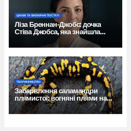
ЦІКАВІ ТА ВИЗНАЧНІ ПОСТАТІ
Ліза Бреннан-Джобс: дочка
Стіва Джобса, яка знайшла
власний голос
ТВАРИННИЦТВО
Забарвлення саламандри
плямистої: вогняні плями на
чорному тлі