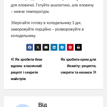
для яловичої. Готуйте аналогічно, але яловичу
– нижче температури.
Зберігайте готову в холодильнику 3 дні,
заморожуйте порційно – розморожуйте в
холодильнику.
Навігація
Як зробити безе
Як зробити крем для
вдома: класичний
бісквіту: рецепти,
записів
рецепт і секрети
секрети та нюанси
майстрів
Від