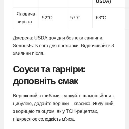
USDA)
Яловича
52°C
57°C
63°C
вирізка
Джерела: USDA.gov для безпеки свинини,
SeriousEats.com для прожарки. Відпочивайте 3
хвилини після.
Соуси та гарніри:
доповніть смак
Вершковий з грибами: тушкуйте шампіньйони з
цибулею, додайте вершки – класика. Яблучний:
з корицею та оцтом, як у ТСН-рецептах,
підкреслює солодкість м’яса.