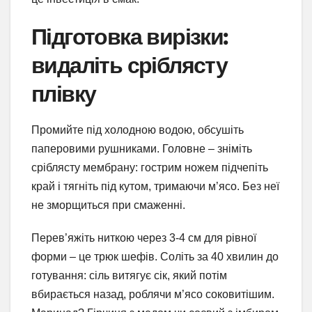
Підготовка вирізки:
видаліть сріблясту
плівку
Промийте під холодною водою, обсушіть
паперовими рушниками. Головне – зніміть
сріблясту мембрану: гострим ножем підчепіть
край і тягніть під кутом, тримаючи м’ясо. Без неї
не зморщиться при смаженні.
Перев’яжіть ниткою через 3-4 см для рівної
форми – це трюк шефів. Соліть за 40 хвилин до
готування: сіль витягує сік, який потім
вбирається назад, роблячи м’ясо соковитішим.