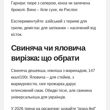
Гарніри: пюре з селерою, кіноа чи запечена
броколі. Вино – біле сухе, як Рислінг.
Експериментуйте: азійський з териякі для
грилю, деміглас для запіканки – насичений від
кісток.
Свиняча чи яловича
вирізка: що обрати
Свиняча дешевша, ніжніша з маринадом, 147
ккал/100г. Яловича – для стейків, з
мармуровістю, rare прожарка дарує
інтенсивний смак. Обидві пісні, але свинина
універсальніша для українців.
У 2026 тренд на органічне: шукайте “grass-fed”