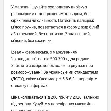
У магазині шукайте охолоджену вирізку з
рівномірним ніжно-рожевим кольором, без
сірих плям чи слизькості. Натисніть пальцем:
м’ясо пружне, повертається в форму, жир білий
або кремовий, без жовтизни. Запах свіжий,
м’ясний, без кислинки.
Ідеал – фермерська, з маркуванням
“охолоджена”, вагою 500-700 г для родини.
Уникайте замороженої: волокна рвуться при
розморожуванні. За українськими стандартами
(ДСТУ), свіже м’ясо має pH 5.6-6.2 – перевірте
етикетку на фермах.
Ціна коливається від 200 грн/кг у 2026, залежно
від регіону. Купуйте у перевірених мясників –
це інвестиція в смак.