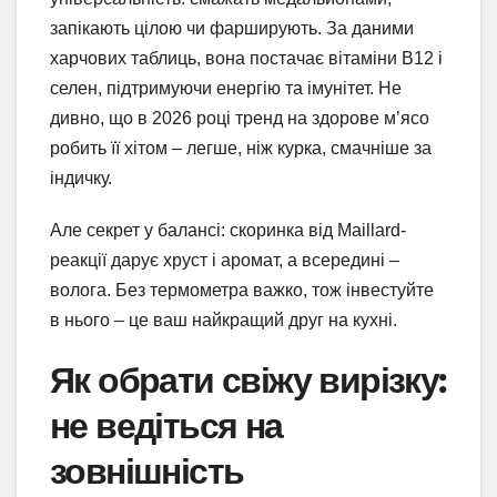
запікають цілою чи фарширують. За даними
харчових таблиць, вона постачає вітаміни B12 і
селен, підтримуючи енергію та імунітет. Не
дивно, що в 2026 році тренд на здорове м’ясо
робить її хітом – легше, ніж курка, смачніше за
індичку.
Але секрет у балансі: скоринка від Маillard-
реакції дарує хруст і аромат, а всередині –
волога. Без термометра важко, тож інвестуйте
в нього – це ваш найкращий друг на кухні.
Як обрати свіжу вирізку:
не ведіться на
зовнішність