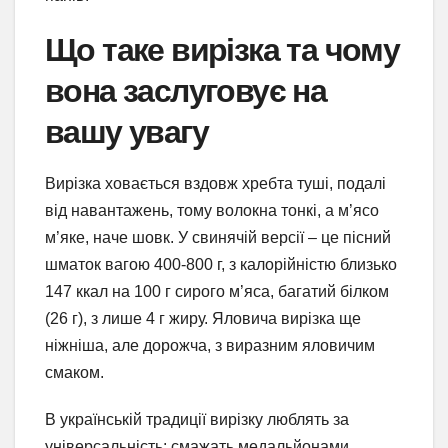
Що таке вирізка та чому
вона заслуговує на
вашу увагу
Вирізка ховається вздовж хребта туші, подалі
від навантажень, тому волокна тонкі, а м’ясо
м’яке, наче шовк. У свинячій версії – це пісний
шматок вагою 400-800 г, з калорійністю близько
147 ккал на 100 г сирого м’яса, багатий білком
(26 г), з лише 4 г жиру. Яловича вирізка ще
ніжніша, але дорожча, з виразним яловичим
смаком.
В українській традиції вирізку люблять за
універсальність: смажать медальйонами,