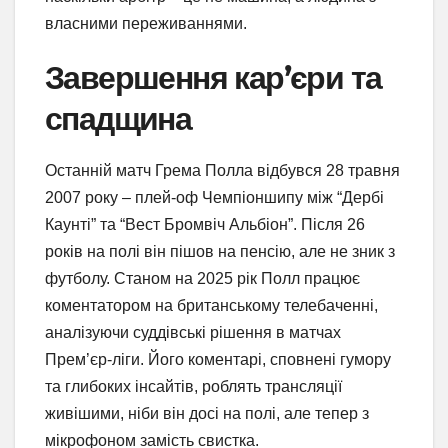
власними переживаннями.
Завершення кар’єри та
спадщина
Останній матч Грема Полла відбувся 28 травня
2007 року – плей-оф Чемпіоншипу між “Дербі
Каунті” та “Вест Бромвіч Альбіон”. Після 26
років на полі він пішов на пенсію, але не зник з
футболу. Станом на 2025 рік Полл працює
коментатором на британському телебаченні,
аналізуючи суддівські рішення в матчах
Прем’єр-ліги. Його коментарі, сповнені гумору
та глибоких інсайтів, роблять трансляції
живішими, ніби він досі на полі, але тепер з
мікрофоном замість свистка.