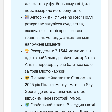
для жартів у футбольному світі, але
не затьмарило його репутацію.
Автор книги: У “Seeing Red” Полл
розкриває закулісся суддівства,
включаючи історії про зіркових
гравців, як Роналду, з яким він мав
напружені моменти.
Рекордсмен: З 1544 матчами він
один з найбільш досвідчених арбітрів
Англії, перевершуючи багатьох колег
за тривалістю кар’єри.
Післяпенсійне життя: Станом на
2025 рік Полл коментує матчі на Sky
Sports, де його аналіз часто стає
вірусним через гострий гумор.
Глобальний вплив: Він судив матчі
на чотирьох континентах, від Європи