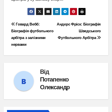
Навігація
Говард Вебб:
Андерс Фріск: Біографія
Біографія футбольного
Шведського
записів
арбітра з залізними
Футбольного Арбітра
нервами
Від
Потапенко
Олександр