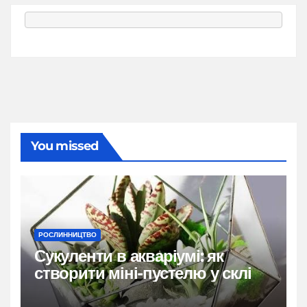
You missed
РОСЛИННИЦТВО
Сукуленти в акваріумі: як
створити міні-пустелю у склі