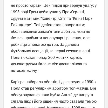
не просто карати. Цей підхід привернув увагу: у
1993 році Грем дебютував у Прем’єр-лізі,
судячи матч між “Ковентрі Сіті” та “Квінз Парк
Рейнджерс”. Той дебют став поворотним;
вболівальники запам’ятали арбітра, який не
боявся приймати непопулярні рішення, але
робив це з повагою до гри. За даними
Футбольної асоціації, за перші сезони в еліті
Полл показав понад 200 жовтих карток,
демонструючи баланс між дисципліною та
потоком матчу.
Кар’єра набирала обертів, і до середини 1990-х
Полл став регулярним арбітром топ-матчів. Він
обслуговував фінали Кубка Англії, де напруга
сягала піку, і його рішення часто ставали темою
обговорень у пресі. Наприклад, у 1996 році під