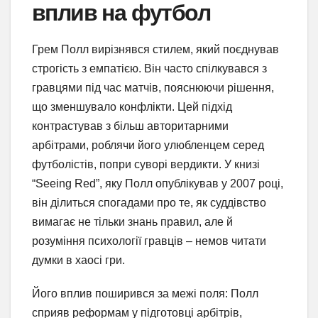
вплив на футбол
Грем Полл вирізнявся стилем, який поєднував
строгість з емпатією. Він часто спілкувався з
гравцями під час матчів, пояснюючи рішення,
що зменшувало конфлікти. Цей підхід
контрастував з більш авторитарними
арбітрами, роблячи його улюбленцем серед
футболістів, попри суворі вердикти. У книзі
“Seeing Red”, яку Полл опублікував у 2007 році,
він ділиться спогадами про те, як суддівство
вимагає не тільки знань правил, але й
розуміння психології гравців – немов читати
думки в хаосі гри.
Його вплив поширився за межі поля: Полл
сприяв реформам у підготовці арбітрів,