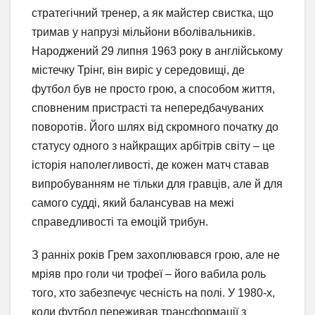
стратегічний тренер, а як майстер свистка, що
тримав у напрузі мільйони вболівальників.
Народжений 29 липня 1963 року в англійському
містечку Трінг, він виріс у середовищі, де
футбол був не просто грою, а способом життя,
сповненим пристрасті та непередбачуваних
поворотів. Його шлях від скромного початку до
статусу одного з найкращих арбітрів світу – це
історія наполегливості, де кожен матч ставав
випробуванням не тільки для гравців, але й для
самого судді, який балансував на межі
справедливості та емоцій трибун.
З ранніх років Грем захоплювався грою, але не
мріяв про голи чи трофеї – його вабила роль
того, хто забезпечує чесність на полі. У 1980-х,
коли футбол переживав трансформації з