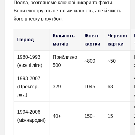
Полла, розглянемо ключові цифри та факти.
Вони ілюструють не тільки кількість, але й якість
його внеску в футбол.
Кількість
Жовті
Червоні
Період
матчів
картки
картки
1980-1993
Приблизно
~800
~50
(нижчі ліги)
500
1993-2007
(Прем’єр-
329
1045
63
ліга)
1994-2006
40+
150+
15
(міжнародні)