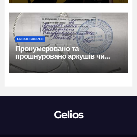
UNCATEGORIZED
Пронумеровано та
прошнуровано аркушів чи
сторінок: повний гайд
Gelios