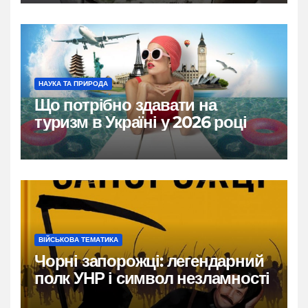
НАУКА ТА ПРИРОДА
Що потрібно здавати на
туризм в Україні у 2026 році
ВІЙСЬКОВА ТЕМАТИКА
Чорні запорожці: легендарний
полк УНР і символ незламності