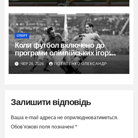
СПОРТ
Коли футбол включено до
програми олімпійських ігор:
повна історія від 1900 року
ЧЕР 26, 2026
ПОТАПЕНКО ОЛЕКСАНДР
Залишити відповідь
Ваша e-mail адреса не оприлюднюватиметься.
Обов’язкові поля позначені
*