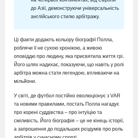
до Азії, демонструючи універсальність
англійського стилю арбітражу.
Ці факти додають кольору біографії Полла,
роблячи її не сухою хронікою, а живою
оповіддю про людину, яка присвятила життя грі.
Його шлях надихає, показуючи, що навіть у ролі
арбітра можна стати легендою, впливаючи на
мільйони.
У світі, де футбол постійно еволюціонує з VAR
та новими правилами, постать Полла нагадує
про корені суддівства – про інтуїцію та
сміливість. Його біографія – це не кінець історії,
а запрошення до подальших роздумів про роль
арбітрів у сучасному спорті.