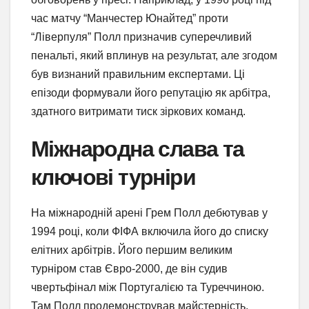
час матчу “Манчестер Юнайтед” проти
“Ліверпуля” Полл призначив суперечливий
пенальті, який вплинув на результат, але згодом
був визнаний правильним експертами. Ці
епізоди формували його репутацію як арбітра,
здатного витримати тиск зіркових команд.
Міжнародна слава та
ключові турніри
На міжнародній арені Грем Полл дебютував у
1994 році, коли ФІФА включила його до списку
елітних арбітрів. Його першим великим
турніром став Євро-2000, де він судив
чвертьфінал між Португалією та Туреччиною.
Там Полл продемонстрував майстерність,