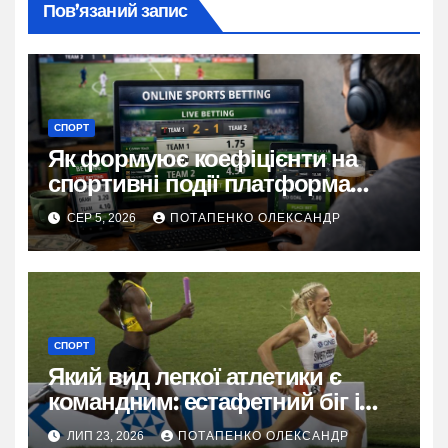
Пов’язаний запис
СПОРТ
Як формуює коефіцієнти на
спортивні події платформа
Stawki bet
СЕР 5, 2026
ПОТАПЕНКО ОЛЕКСАНДР
СПОРТ
Який вид легкої атлетики є
командним: естафетний біг і
його сила
ЛИП 23, 2026
ПОТАПЕНКО ОЛЕКСАНДР