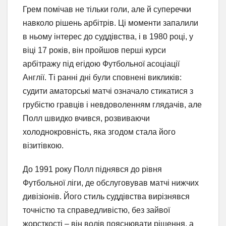
Грем помічав не тільки голи, але й суперечки
навколо рішень арбітрів. Ці моменти запалили
в ньому інтерес до суддівства, і в 1980 році, у
віці 17 років, він пройшов перші курси
арбітражу під егідою Футбольної асоціації
Англії. Ті ранні дні були сповнені викликів:
судити аматорські матчі означало стикатися з
грубістю гравців і невдоволенням глядачів, але
Полл швидко вчився, розвиваючи
холоднокровність, яка згодом стала його
візитівкою.
До 1991 року Полл піднявся до рівня
Футбольної ліги, де обслуговував матчі нижчих
дивізіонів. Його стиль суддівства вирізнявся
точністю та справедливістю, без зайвої
жорсткості – він волів пояснювати рішення, а