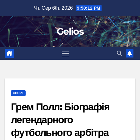
Перейти
Чт. Сер 6th, 2026
9:50:13 PM
до
вмісту
Gelios
СПОРТ
Грем Полл: Біографія
легендарного
футбольного арбітра