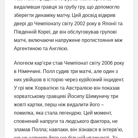
видаливши гравця за грубу гру, що допомогло
зберегти динаміку матчу. Цей досвід відкрив
двері до Чемпіонату світу 2002 року в Японії та
Південній Кореї, де він обслуговував групові
матчі, включаючи напружене протистояння між
Аргентиною та Англією.
Апогеєм кар’єри став Чемпіонат світу 2006 року
в Німеччині. Полл судив три матчі, але один з
них увійшов в історію через курйозний інцидент.
У грі між Хорватією та Австралією він показав
хорватському гравцеві Йосипу Шимуничу три
жовті картки, перш ніж видалити його –
помилка, яка стала легендою. Цей момент,
сповнений напруги та людського фактора, не
зламав Полла; навпаки, він зізнався в інтерв’ю,
що це навчило його ще більшій уважності. За