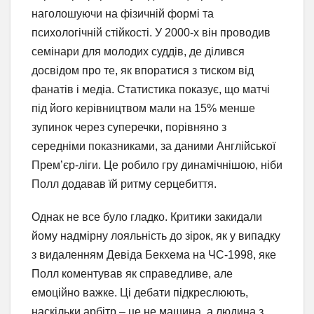
наголошуючи на фізичній формі та
психологічній стійкості. У 2000-х він проводив
семінари для молодих суддів, де ділився
досвідом про те, як впоратися з тиском від
фанатів і медіа. Статистика показує, що матчі
під його керівництвом мали на 15% менше
зупинок через суперечки, порівняно з
середніми показниками, за даними Англійської
Прем’єр-ліги. Це робило гру динамічнішою, ніби
Полл додавав їй ритму серцебиття.
Однак не все було гладко. Критики закидали
йому надмірну лояльність до зірок, як у випадку
з видаленням Девіда Бекхема на ЧС-1998, яке
Полл коментував як справедливе, але
емоційно важке. Ці дебати підкреслюють,
наскільки арбітр – це не машина, а людина з