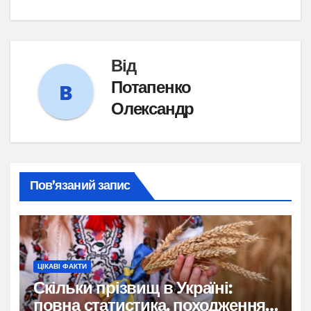
записів
Від
Потапенко
Олександр
Пов’язаний запис
ЦІКАВІ ФАКТИ
Скільки прізвищ в Україні:
повна статистика, походження