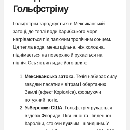
Гольфстріму
Гольфстрім зароджується в Мексиканській
затоці, де теплі води Карибського моря
нагріваються під палючим тропічним сонцем.
Ця тепла вода, менш щільна, ніж холодна,
піднімається на поверхню й рухається на
північ. Ось як виглядає його шлях:
Мексиканська затока.
Течія набирає силу
завдяки пасатним вітрам і обертанню
Землі (ефект Коріоліса), формуючи
потужний потік.
Узбережжя США.
Гольфстрім рухається
вздовж Флориди, Північної та Південної
Кароліни, стаючи вужчим і швидшим. У