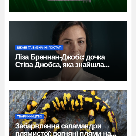
ЦІКАВІ ТА ВИЗНАЧНІ ПОСТАТІ
Ліза Бреннан-Джобс: дочка
Стіва Джобса, яка знайшла
власний голос
ТВАРИННИЦТВО
Забарвлення саламандри
плямистої: вогняні плями на