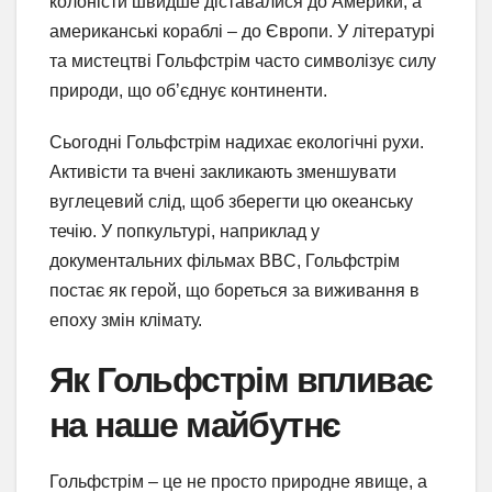
колоністи швидше діставалися до Америки, а
американські кораблі – до Європи. У літературі
та мистецтві Гольфстрім часто символізує силу
природи, що об’єднує континенти.
Сьогодні Гольфстрім надихає екологічні рухи.
Активісти та вчені закликають зменшувати
вуглецевий слід, щоб зберегти цю океанську
течію. У попкультурі, наприклад у
документальних фільмах BBC, Гольфстрім
постає як герой, що бореться за виживання в
епоху змін клімату.
Як Гольфстрім впливає
на наше майбутнє
Гольфстрім – це не просто природне явище, а