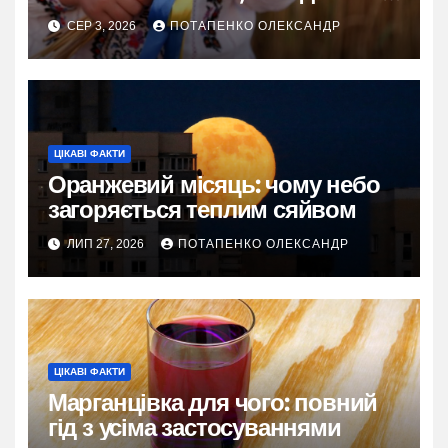
та живі історії
СЕР 3, 2026
ПОТАПЕНКО ОЛЕКСАНДР
ЦІКАВІ ФАКТИ
Оранжевий місяць: чому небо
загоряється теплим сяйвом
ЛИП 27, 2026
ПОТАПЕНКО ОЛЕКСАНДР
ЦІКАВІ ФАКТИ
Марганцівка для чого: повний
гід з усіма застосуваннями