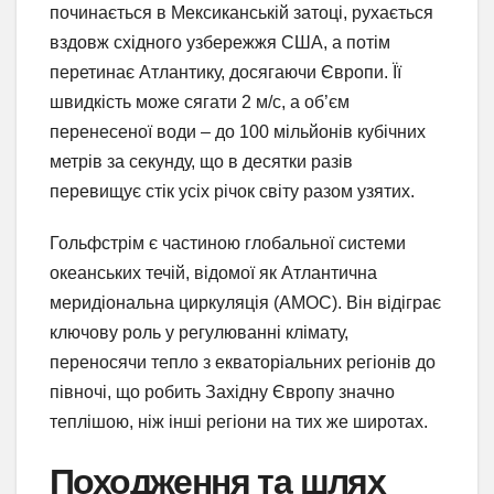
починається в Мексиканській затоці, рухається
вздовж східного узбережжя США, а потім
перетинає Атлантику, досягаючи Європи. Її
швидкість може сягати 2 м/с, а об’єм
перенесеної води – до 100 мільйонів кубічних
метрів за секунду, що в десятки разів
перевищує стік усіх річок світу разом узятих.
Гольфстрім є частиною глобальної системи
океанських течій, відомої як Атлантична
меридіональна циркуляція (AMOC). Він відіграє
ключову роль у регулюванні клімату,
переносячи тепло з екваторіальних регіонів до
півночі, що робить Західну Європу значно
теплішою, ніж інші регіони на тих же широтах.
Походження та шлях