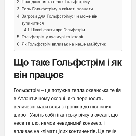
Походження та шлях Гольфстріму
Роль Гольфстріму в кліматі планети
Загрози для Гольфстріму: чи може він
зупинитися
Цікаві факти про Гольфстрім
Гольфстрім у культурі та історії
Як Гольфстрім впливає на наше майбутнє
Що таке Гольфстрім і як
він працює
Гольфстрім – це потужна тепла океанська течія
в Атлантичному океані, яка переносить
величезні маси води з тропіків до північних
широт. Уявіть собі гігантську річку в океані, що
несе тепло, немов невидимий конвеєр, і
впливає на клімат цілих континентів. Ця течія