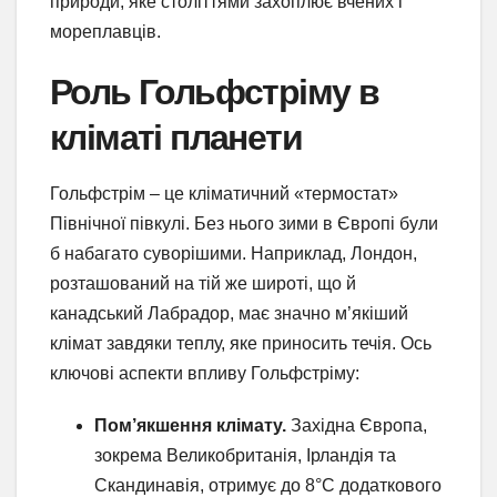
природи, яке століттями захоплює вчених і
мореплавців.
Роль Гольфстріму в
кліматі планети
Гольфстрім – це кліматичний «термостат»
Північної півкулі. Без нього зими в Європі були
б набагато суворішими. Наприклад, Лондон,
розташований на тій же широті, що й
канадський Лабрадор, має значно м’якіший
клімат завдяки теплу, яке приносить течія. Ось
ключові аспекти впливу Гольфстріму:
Пом’якшення клімату.
Західна Європа,
зокрема Великобританія, Ірландія та
Скандинавія, отримує до 8°C додаткового