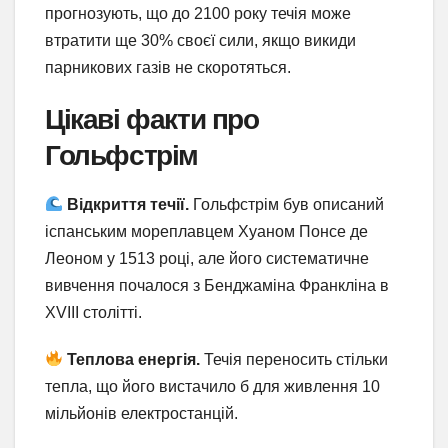
прогнозують, що до 2100 року течія може
втратити ще 30% своєї сили, якщо викиди
парникових газів не скоротяться.
Цікаві факти про
Гольфстрім
Відкриття течії.
Гольфстрім був описаний
іспанським мореплавцем Хуаном Понсе де
Леоном у 1513 році, але його систематичне
вивчення почалося з Бенджаміна Франкліна в
XVIII столітті.
Теплова енергія.
Течія переносить стільки
тепла, що його вистачило б для живлення 10
мільйонів електростанцій.