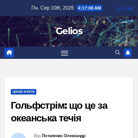
Перейти
Пн. Сер 10th, 2026
4:17:09 AM
RU
UK
до
вмісту
Gelios
ЦІКАВІ ФАКТИ
Гольфстрім: що це за
океанська течія
Від
Потапенко Олександр