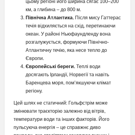
цьому регіоні його ширина сягає 100–200
км, а глибина – до 800 м.
Північна Атлантика.
Після мису Гаттерас
течія відхиляється на схід, перетинаючи
океан. У районі Ньюфаундленду вона
розгалужується, формуючи Північно-
Атлантичну течію, яка несе тепло до
Європи.
Європейські береги.
Теплі води
досягають Ірландії, Норвегії та навіть
Баренцева моря, пом’якшуючи клімат
регіону.
Цей шлях не статичний: Гольфстрім може
змінювати траєкторію залежно від вітрів,
температури води та інших факторів. Його
пульсуюча енергія – це справжнє диво