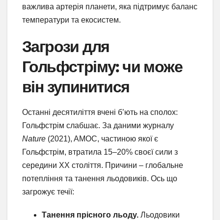
важлива артерія планети, яка підтримує баланс
температури та екосистем.
Загрози для
Гольфстріму: чи може
він зупинитися
Останні десятиліття вчені б’ють на сполох:
Гольфстрім слабшає. За даними журналу
Nature
(2021), AMOC, частиною якої є
Гольфстрім, втратила 15–20% своєї сили з
середини XX століття. Причини – глобальне
потепління та танення льодовиків. Ось що
загрожує течії:
Танення прісного льоду.
Льодовики