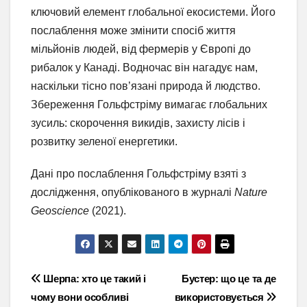
ключовий елемент глобальної екосистеми. Його
послаблення може змінити спосіб життя
мільйонів людей, від фермерів у Європі до
рибалок у Канаді. Водночас він нагадує нам,
наскільки тісно пов’язані природа й людство.
Збереження Гольфстріму вимагає глобальних
зусиль: скорочення викидів, захисту лісів і
розвитку зеленої енергетики.
Дані про послаблення Гольфстріму взяті з
дослідження, опублікованого в журналі
Nature
Geoscience
(2021).
Навігація
Шерпа: хто це такий і
Бустер: що це та де
чому вони особливі
використовується