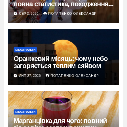
повна статистика, походження
та живі історії
СЕР 3, 2026
ПОТАПЕНКО ОЛЕКСАНДР
ЦІКАВІ ФАКТИ
Оранжевий місяць: чому небо
загоряється теплим сяйвом
ЛИП 27, 2026
ПОТАПЕНКО ОЛЕКСАНДР
ЦІКАВІ ФАКТИ
Марганцівка для чого: повний