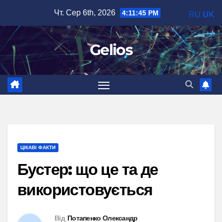
Перейти
Чт. Сер 6th, 2026
4:11:47 PM
RU
UK
до
вмісту
Gelios
ЦІКАВІ ФАКТИ
Бустер: що це та де
використовується
Від
Потапенко Олександр