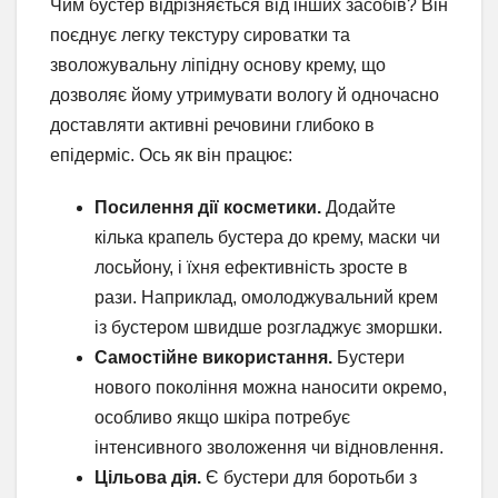
Чим бустер відрізняється від інших засобів? Він
поєднує легку текстуру сироватки та
зволожувальну ліпідну основу крему, що
дозволяє йому утримувати вологу й одночасно
доставляти активні речовини глибоко в
епідерміс. Ось як він працює:
Посилення дії косметики.
Додайте
кілька крапель бустера до крему, маски чи
лосьйону, і їхня ефективність зросте в
рази. Наприклад, омолоджувальний крем
із бустером швидше розгладжує зморшки.
Самостійне використання.
Бустери
нового покоління можна наносити окремо,
особливо якщо шкіра потребує
інтенсивного зволоження чи відновлення.
Цільова дія.
Є бустери для боротьби з