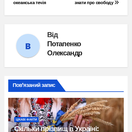
океанська течія
знати про свободу
записів
Від
Потапенко
Олександр
Пов’язаний запис
ЦІКАВІ ФАКТИ
Скільки прізвищ в Україні: