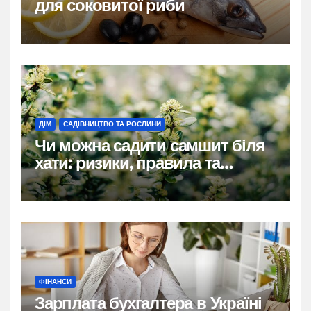
для соковитої риби
ДІМ
САДІВНИЦТВО ТА РОСЛИНИ
Чи можна садити самшит біля
хати: ризики, правила та
практичні рішення
ФІНАНСИ
Зарплата бухгалтера в Україні