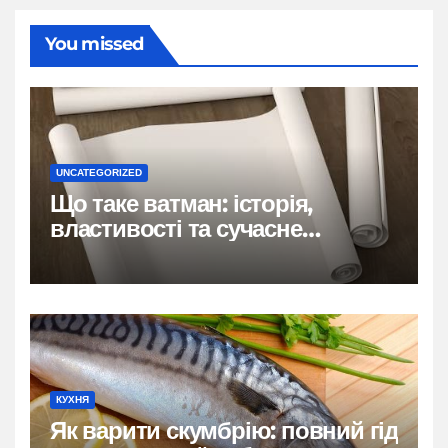
You missed
UNCATEGORIZED
Що таке ватман: історія,
властивості та сучасне
застосування
КУХНЯ
Як варити скумбрію: повний гід