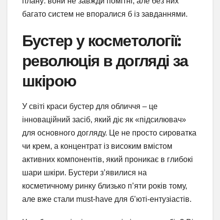
плану: вони не завжди помітні, але без них
багато систем не впоралися б із завданнями.
Бустер у косметології:
революція в догляді за
шкірою
У світі краси бустер для обличчя – це
інноваційний засіб, який діє як «підсилювач»
для основного догляду. Це не просто сироватка
чи крем, а концентрат із високим вмістом
активних компонентів, який проникає в глибокі
шари шкіри. Бустери з’явилися на
косметичному ринку близько п’яти років тому,
але вже стали must-have для б’юті-ентузіастів.