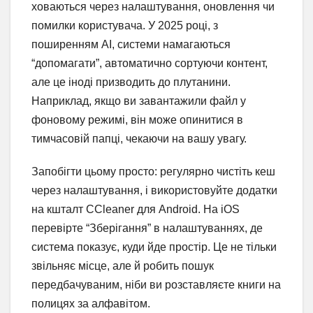
ховаються через налаштування, оновлення чи
помилки користувача. У 2025 році, з
поширенням AI, системи намагаються
“допомагати”, автоматично сортуючи контент,
але це іноді призводить до плутанини.
Наприклад, якщо ви завантажили файл у
фоновому режимі, він може опинитися в
тимчасовій папці, чекаючи на вашу увагу.
Запобігти цьому просто: регулярно чистіть кеш
через налаштування, і використовуйте додатки
на кшталт CCleaner для Android. На iOS
перевірте “Зберігання” в налаштуваннях, де
система показує, куди йде простір. Це не тільки
звільняє місце, але й робить пошук
передбачуваним, ніби ви розставляєте книги на
полицях за алфавітом.