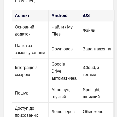
– на безпеці.
Аспект
Android
iOS
Основний
Файли / My
Файли
додаток
Files
Папка за
Downloads
Завантаження
замовчуванням
Google
Інтеграція з
iCloud, з
Drive,
хмарою
тегами
автоматична
AI-пошук,
Spotlight,
Пошук
гнучкий
швидкий
Доступ до
Легко через
Обмежено
прихованих