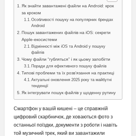
Як знайти завантажені файли на Android: крок
за кроком
Особливості пошуку на популярних брендах
Android
Пошук завантажених файлів на iOS: секрети
Apple-екосистеми
Відмінності між iOS та Android у пошуку
файлів
Чому файли “губляться” і як цьому запобігти
Поради для ефективного пошуку файлів
Типові проблеми та їх розв’язання на практиці
Актуальні оновлення 2025 року та майбутні
тенденції
Як інтегрувати пошук файлів у щоденну рутину
Смартфон у вашій кишені – це справжній
цифровий скарбничок, де ховаються фото з
останньої поїздки, документи з роботи і навіть
той музичний трек, який ви завантажили