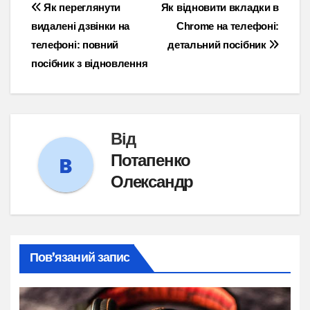
Навігація
Як переглянути
Як відновити вкладки в
видалені дзвінки на
Chrome на телефоні:
записів
телефоні: повний
детальний посібник
посібник з відновлення
Від
Потапенко
Олександр
Пов’язаний запис