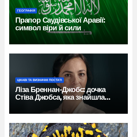
ГЕОГРАФІЯ
Прапор Саудівської Аравії:
символ віри й сили
ЦІКАВІ ТА ВИЗНАЧНІ ПОСТАТІ
Ліза Бреннан-Джобс: дочка
Стіва Джобса, яка знайшла
власний голос