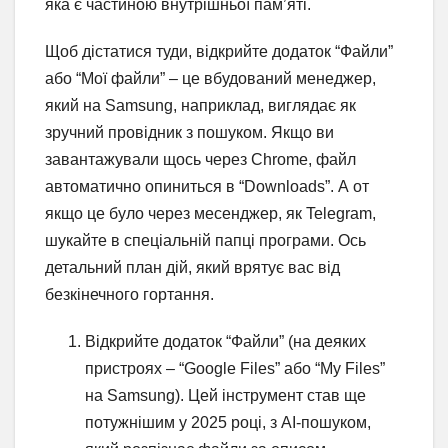
яка є частиною внутрішньої пам’яті.
Щоб дістатися туди, відкрийте додаток “Файли”
або “Мої файли” – це вбудований менеджер,
який на Samsung, наприклад, виглядає як
зручний провідник з пошуком. Якщо ви
завантажували щось через Chrome, файл
автоматично опиниться в “Downloads”. А от
якщо це було через месенджер, як Telegram,
шукайте в спеціальній папці програми. Ось
детальний план дій, який врятує вас від
безкінечного гортання.
Відкрийте додаток “Файли” (на деяких
пристроях – “Google Files” або “My Files”
на Samsung). Цей інструмент став ще
потужнішим у 2025 році, з AI-пошуком,