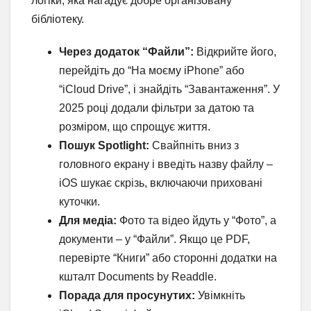
логіки, яка нагадує добре організовану
бібліотеку.
Через додаток “Файли”:
Відкрийте його,
перейдіть до “На моєму iPhone” або
“iCloud Drive”, і знайдіть “Завантаження”. У
2025 році додали фільтри за датою та
розміром, що спрощує життя.
Пошук Spotlight:
Свайпніть вниз з
головного екрану і введіть назву файлу –
iOS шукає скрізь, включаючи приховані
куточки.
Для медіа:
Фото та відео йдуть у “Фото”, а
документи – у “Файли”. Якщо це PDF,
перевірте “Книги” або сторонні додатки на
кшталт Documents by Readdle.
Порада для просунутих:
Увімкніть