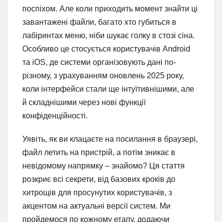
поспіхом. Але коли приходить момент знайти ці
завантажені файли, багато хто губиться в
лабіринтах меню, ніби шукає голку в стозі сіна.
Особливо це стосується користувачів Android
та iOS, де системи організовують дані по-
різному, з урахуванням оновлень 2025 року,
коли інтерфейси стали ще інтуїтивнішими, але
й складнішими через нові функції
конфіденційності.
Уявіть, як ви клацаєте на посилання в браузері,
файл летить на пристрій, а потім зникає в
невідомому напрямку – знайомо? Ця стаття
розкриє всі секрети, від базових кроків до
хитрощів для просунутих користувачів, з
акцентом на актуальні версії систем. Ми
пройдемося по кожному етапу, додаючи