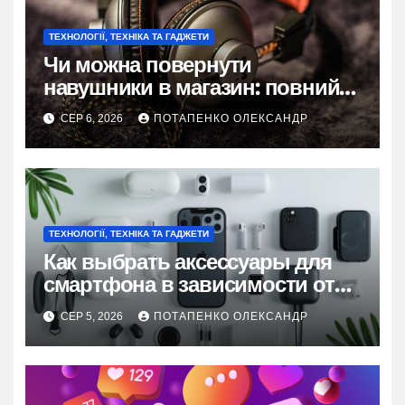
ТЕХНОЛОГІЇ, ТЕХНІКА ТА ГАДЖЕТИ
Чи можна повернути
навушники в магазин: повний
гід по правах покупця
СЕР 6, 2026
ПОТАПЕНКО ОЛЕКСАНДР
ТЕХНОЛОГІЇ, ТЕХНІКА ТА ГАДЖЕТИ
Как выбрать аксессуары для
смартфона в зависимости от
образа жизни
СЕР 5, 2026
ПОТАПЕНКО ОЛЕКСАНДР