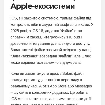
Apple-екосистеми
iOS, з її закритою системою, тримає файли під
контролем, ніби в акуратній шафі з ярликами. У
2025 році, з iOS 18, додаток “Файли” став
справжнім хабом, інтегруючись з iCloud і
дозволяючи тегування для швидкого доступу.
Завантажені файли зазвичай осідають у папці
“Завантаження” всередині “Файлів”, але шлях
може варіюватися залежно від джерела.
Коли ви завантажуєте щось з Safari, файл
прямує прямо туди, з опцією перегляду в
реальному часі. А от з App Store або Messages
– шукайте в конкретних додатках. Це робить
iOS менш хаотичною, але вимагає звички до її