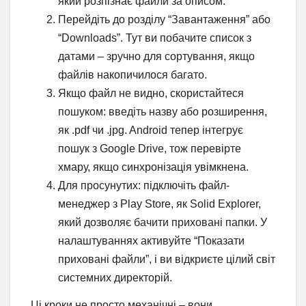
який розпізнає файли за описом.
Перейдіть до розділу “Завантаження” або
“Downloads”. Тут ви побачите список з
датами – зручно для сортування, якщо
файлів накопичилося багато.
Якщо файл не видно, скористайтеся
пошуком: введіть назву або розширення,
як .pdf чи .jpg. Android тепер інтегрує
пошук з Google Drive, тож перевірте
хмару, якщо синхронізація увімкнена.
Для просунутих: підключіть файл-
менеджер з Play Store, як Solid Explorer,
який дозволяє бачити приховані папки. У
налаштуваннях активуйте “Показати
приховані файли”, і ви відкриєте цілий світ
системних директорій.
Ці кроки не просто механічні – вони