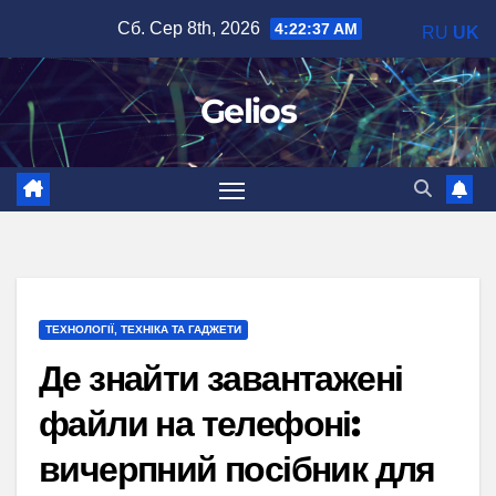
Перейти
Сб. Сер 8th, 2026
4:22:38 AM
RU
UK
до
вмісту
Gelios
ТЕХНОЛОГІЇ, ТЕХНІКА ТА ГАДЖЕТИ
Де знайти завантажені
файли на телефоні:
вичерпний посібник для