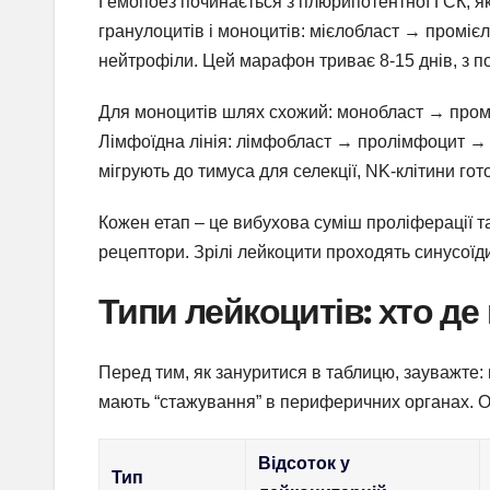
Гемопоез починається з плюрипотентної ГСК, яка
гранулоцитів і моноцитів: мієлобласт → промі
нейтрофіли. Цей марафон триває 8-15 днів, з п
Для моноцитів шлях схожий: монобласт → пром
Лімфоїдна лінія: лімфобласт → пролімфоцит → 
мігрують до тимуса для селекції, NK-клітини гото
Кожен етап – це вибухова суміш проліферації т
рецептори. Зрілі лейкоцити проходять синусоїди
Типи лейкоцитів: хто д
Перед тим, як зануритися в таблицю, зауважте: 
мають “стажування” в периферичних органах. Ос
Відсоток у
Тип