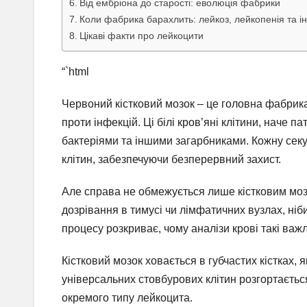
Від ембріона до старості: еволюція фабрики
Коли фабрика барахлить: лейкоз, лейкопенія та ін
Цікаві факти про лейкоцити
“`html
Червоний кістковий мозок – це головна фабрика
проти інфекцій. Ці білі кров’яні клітини, наче п
бактеріями та іншими загарбниками. Кожну секу
клітин, забезпечуючи безперервний захист.
Але справа не обмежується лише кістковим мозк
дозрівання в тимусі чи лімфатичних вузлах, ніб
процесу розкриває, чому аналізи крові такі важл
Кістковий мозок ховається в губчастих кістках, 
універсальних стовбурових клітин розгортається
окремого типу лейкоцита.