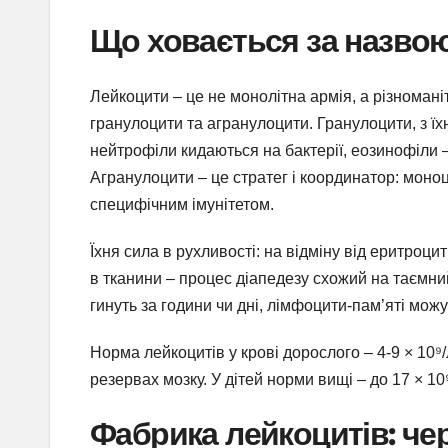
Що ховається за назвою 
Лейкоцити – це не монолітна армія, а різномані
гранулоцити та агранулоцити. Гранулоцити, з ї
нейтрофіли кидаються на бактерії, еозинофіли – 
Агранулоцити – це стратег і координатор: мон
специфічним імунітетом.
Їхня сила в рухливості: на відміну від еритроци
в тканини – процес діапедезу схожий на таємний
гинуть за години чи дні, лімфоцити-пам’яті мож
Норма лейкоцитів у крові дорослого – 4-9 × 10⁹
резервах мозку. У дітей норми вищі – до 17 × 10⁹
Фабрика лейкоцитів: че