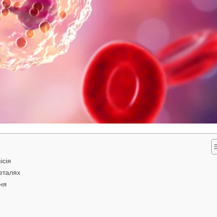
ісія
деталях
ня