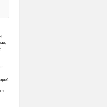
и
ами,
х
не
о
вороб.
т з