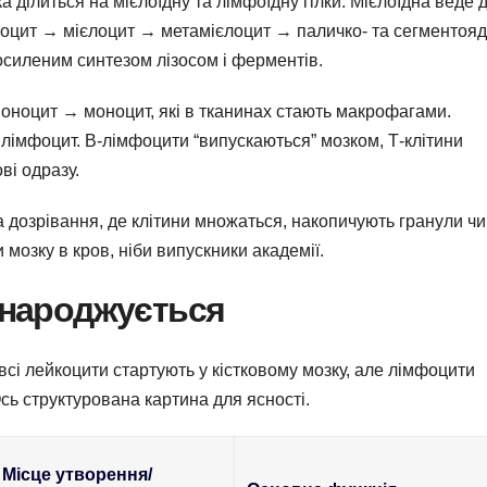
 ділиться на мієлоїдну та лімфоїдну гілки. Мієлоїдна веде 
єлоцит → мієлоцит → метамієлоцит → паличко- та сегментояд
осиленим синтезом лізосом і ферментів.
оноцит → моноцит, які в тканинах стають макрофагами.
лімфоцит. В-лімфоцити “випускаються” мозком, Т-клітини
ві одразу.
а дозрівання, де клітини множаться, накопичують гранули чи
 мозку в кров, ніби випускники академії.
е народжується
всі лейкоцити стартують у кістковому мозку, але лімфоцити
ь структурована картина для ясності.
Місце утворення/