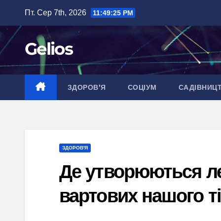
Перейти
Пт. Сер 7th, 2026
11:49:26 PM
до
вмісту
Gelios
ЗДОРОВ’Я
СОЦІУМ
САДІВНИЦ
ЗДОРОВ'Я
Де утворюються ле
вартових нашого т