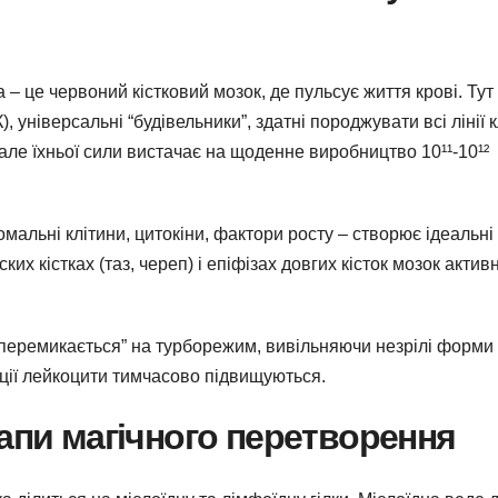
а – це червоний кістковий мозок, де пульсує життя крові. Тут
, універсальні “будівельники”, здатні породжувати всі лінії к
 але їхньої сили вистачає на щоденне виробництво 10¹¹-10¹²
альні клітини, цитокіни, фактори росту – створює ідеальні
их кістках (таз, череп) і епіфізах довгих кісток мозок актив
 “перемикається” на турборежим, вивільняючи незрілі форми 
ації лейкоцити тимчасово підвищуються.
тапи магічного перетворення