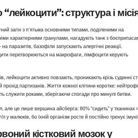
“лейкоцити”: структура і місі
тний загін з п’ятьма основними типами, поділеними на
хніми характерними гранулами, нагадують танк з боєприпаса
на паразитів, базофіли запускають алергічні реакції.
оцити перетворюються на макрофаги, лімфоцити керують
тів, лейкоцити активно повзають, проникають крізь судинні ст
 прохід партизанів. Життя кожної клітини коротке: нейтроф
уть служити роками, зберігаючи спогади про минулі битви.
/л, але це лише вершина айсберга: 80% “сидить” у тканинах 
/л у малюків, бо їхній організм росте й постійно тренує імуні
рвоний кістковий мозок у