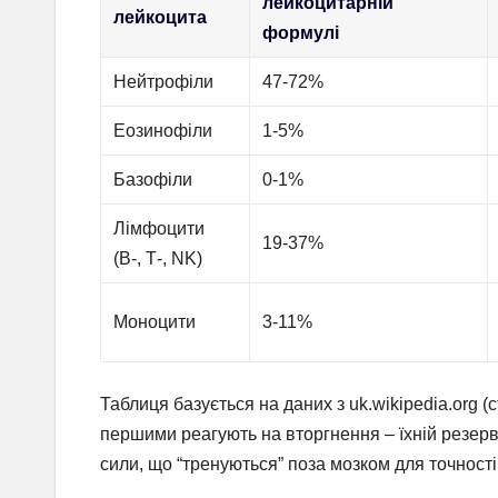
лейкоцитарній
лейкоцита
формулі
Нейтрофіли
47-72%
Еозинофіли
1-5%
Базофіли
0-1%
Лімфоцити
19-37%
(В-, Т-, NK)
Моноцити
3-11%
Таблиця базується на даних з uk.wikipedia.org (
першими реагують на вторгнення – їхній резерв у
сили, що “тренуються” поза мозком для точності