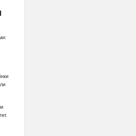
я
ми:
інки
іли
чи
тет.