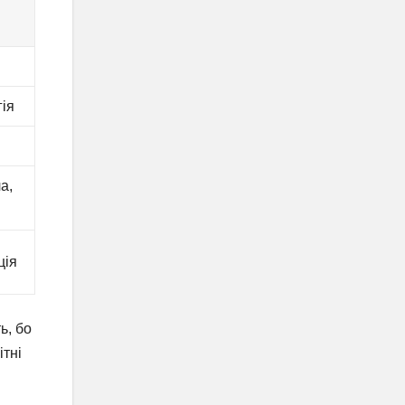
гія
а,
ція
ь, бо
ітні