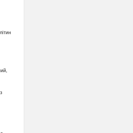
літин
ний,
з