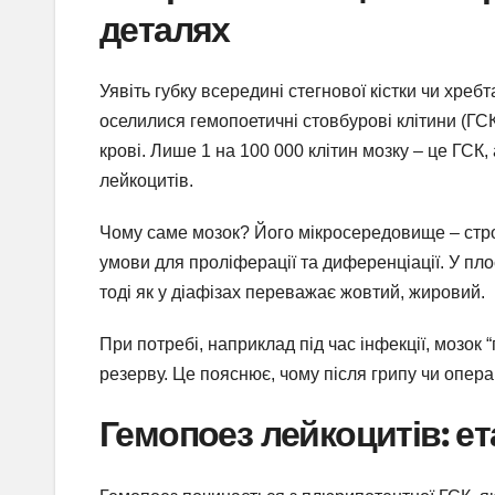
деталях
Уявіть губку всередині стегнової кістки чи хребт
оселилися гемопоетичні стовбурові клітини (ГСК)
крові. Лише 1 на 100 000 клітин мозку – це ГСК,
лейкоцитів.
Чому саме мозок? Його мікросередовище – стром
умови для проліферації та диференціації. У плоск
тоді як у діафізах переважає жовтий, жировий.
При потребі, наприклад під час інфекції, мозок
резерву. Це пояснює, чому після грипу чи опер
Гемопоез лейкоцитів: е