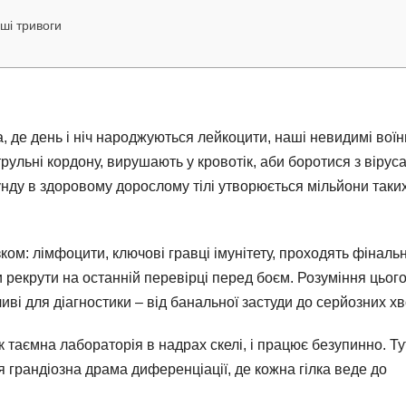
ші тривоги
, де день і ніч народжуються лейкоцити, наші невидимі воїн
атрульні кордону, вирушають у кровотік, аби боротися з вірус
нду в здоровому дорослому тілі утворюється мільйони таки
ом: лімфоцити, ключові гравці імунітету, проходять фіналь
и рекрути на останній перевірці перед боєм. Розуміння цьог
иві для діагностики – від банальної застуди до серйозних х
як таємна лабораторія в надрах скелі, і працює безупинно. Ту
 грандіозна драма диференціації, де кожна гілка веде до