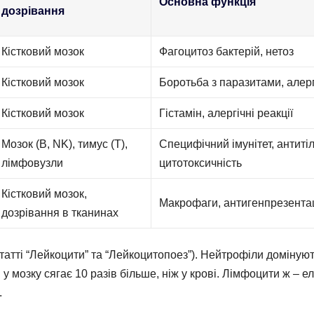
Основна функція
дозрівання
Кістковий мозок
Фагоцитоз бактерій, нетоз
Кістковий мозок
Боротьба з паразитами, алер
Кістковий мозок
Гістамін, алергічні реакції
Мозок (В, NK), тимус (Т),
Специфічний імунітет, антитіл
лімфовузли
цитотоксичність
Кістковий мозок,
Макрофаги, антигенпрезента
дозрівання в тканинах
статті “Лейкоцити” та “Лейкоцитопоез”). Нейтрофіли домінуют
 мозку сягає 10 разів більше, ніж у крові. Лімфоцити ж – ел
.