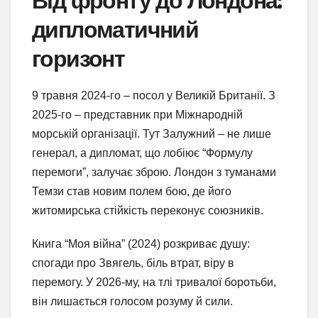
Від фронту до Лондона:
дипломатичний
горизонт
9 травня 2024-го – посол у Великій Британії. З
2025-го – представник при Міжнародній
морській організації. Тут Залужний – не лише
генерал, а дипломат, що лобіює “Формулу
перемоги”, залучає зброю. Лондон з туманами
Темзи став новим полем бою, де його
житомирська стійкість переконує союзників.
Книга “Моя війна” (2024) розкриває душу:
спогади про Звягель, біль втрат, віру в
перемогу. У 2026-му, на тлі тривалої боротьби,
він лишається голосом розуму й сили.