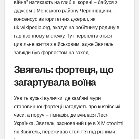
війна” натякають на глибші корені – бабуся з
дідусем з Менського району Чернігівщини, –
консенсус авторитетних джерел, як
uk.wikipedia.org, вказує на робітничу родину в
гарнізонному містечку. Тут переплітаються
цивільне життя з військовим, адже Звягель
завжди був форпостом на заході.
Звягель: фортеця, що
загартувала воїна
Уявіть вузькі вулички, де кам’яні мури
старовинної фортеці нагадують про князівські
часи, а поруч – гімназія, де вчилася Леся
Українка. Звягель, заснований ще в XIV столітті
як Звіягель, переживав століття під різними