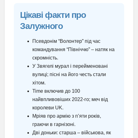
Цікаві факти про
Залужного
Псевдонім “Волонтер” під час
командування “Північчю” – натяк на
скромність.
У Звягелі мурал і перейменовані
вулиці; пісні на його честь стали
хітом.
Time включив до 100
найвпливовіших 2022-го; меч від
королеви UK.
Мріяв про армію з п’яти років,
граючи в гарнізоні.
Дві доньки: старша – військова, як