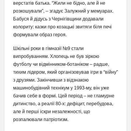
верстатів батька. “Жили не бідно, але й не
розкошували”, – згадує Залужний у мемуарах.
Бабуся й дідусь з Чернігівщини додавали
колориту: казки про козацькі звитяги біля печі
формували образ героя.
Шкільні роки в гімназії №9 стали
випробуванням. Хлопець не був зіркою
футболу чи відмінником-ботаніком – радше,
тихим лідером, який організовував ігри в “війну”
з друзями. Закінчивши з відзнакою
машинобудівний технікум у 1993-му, він уже
бачив себе в формі. Цей період – не гламурне
дитинство, а реалії 80-х: дефіцит, перебудова,
але й перші іскри незалежності, що
розпалювали патріотизм.