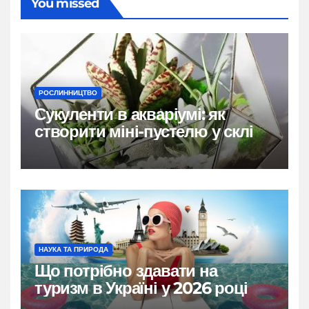
You missed
РОСЛИННИЦТВО
Сукуленти в акваріумі: як
створити міні-пустелю у склі
НАУКА ТА ПРИРОДА
Що потрібно здавати на
туризм в Україні у 2026 році