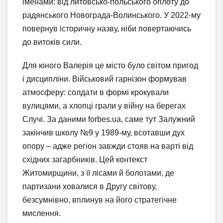
іменами: від литовсько-польського оплоту до
радянського Новограда-Волинського. У 2022-му
повернув історичну назву, ніби повертаючись
до витоків сили.
Для юного Валерія це місто було світом пригод
і дисципліни. Військовий гарнізон формував
атмосферу: солдати в формі крокували
вулицями, а хлопці грали у війну на берегах
Случі. За даними forbes.ua, саме тут Залужний
закінчив школу №9 у 1989-му, всотавши дух
опору – адже регіон завжди стояв на варті від
східних загарбників. Цей контекст
Житомирщини, з її лісами й болотами, де
партизани ховалися в Другу світову,
безсумнівно, вплинув на його стратегічне
мислення.