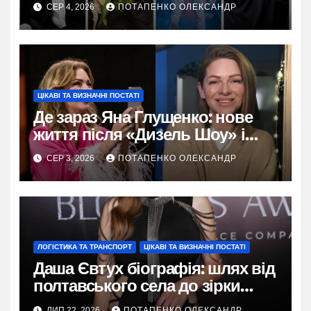
СЕР 4, 2026
ПОТАПЕНКО ОЛЕКСАНДР
ЦІКАВІ ТА ВИЗНАЧНІ ПОСТАТІ
Де зараз Яна Глущенко: нове
життя після «Дизель Шоу» і
розлучення
СЕР 3, 2026
ПОТАПЕНКО ОЛЕКСАНДР
ЛОГІСТИКА ТА ТРАНСПОРТ
ЦІКАВІ ТА ВИЗНАЧНІ ПОСТАТІ
Даша Євтух біографія: шлях від
полтавського села до зірки
TikTok
ЛИП 22, 2026
ПОТАПЕНКО ОЛЕКСАНДР