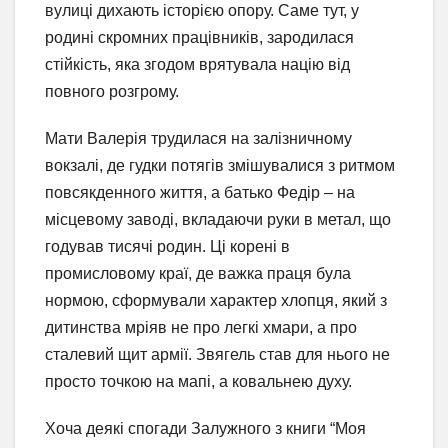
вулиці дихають історією опору. Саме тут, у
родині скромних працівників, зародилася
стійкість, яка згодом врятувала націю від
повного розгрому.
Мати Валерія трудилася на залізничному
вокзалі, де гудки потягів змішувалися з ритмом
повсякденного життя, а батько Федір – на
місцевому заводі, вкладаючи руки в метал, що
годував тисячі родин. Ці корені в
промисловому краї, де важка праця була
нормою, сформували характер хлопця, який з
дитинства мріяв не про легкі хмари, а про
сталевий щит армії. Звягель став для нього не
просто точкою на мапі, а ковальнею духу.
Хоча деякі спогади Залужного з книги “Моя