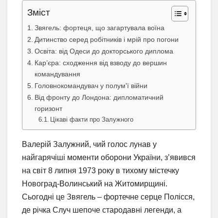
Зміст
Звягель: фортеця, що загартувала воїна
Дитинство серед робітників і мрій про погони
Освіта: від Одеси до докторського диплома
Кар’єра: сходження від взводу до вершин
командування
Головнокомандувач у полум’ї війни
Від фронту до Лондона: дипломатичний
горизонт
Цікаві факти про Залужного
Валерій Залужний, чий голос лунав у
найгарячіші моменти оборони України, з’явився
на світ 8 липня 1973 року в тихому містечку
Новоград-Волинський на Житомирщині.
Сьогодні це Звягель – фортечне серце Полісся,
де річка Случ шепоче стародавні легенди, а