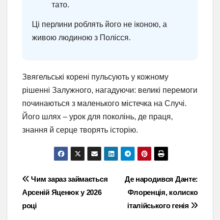
тато.
Ці перлини роблять його не іконою, а
живою людиною з Полісся.
Звягельські корені пульсують у кожному
рішенні Залужного, нагадуючи: великі перемоги
починаються з маленького містечка на Случі.
Його шлях – урок для поколінь, де праця,
знання й серце творять історію.
Навігація
Чим зараз займається
Де народився Данте:
Арсеній Яценюк у 2026
Флоренція, колиско
записів
році
італійського генія