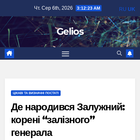
Перейти
Чт. Сер 6th, 2026
3:12:24 AM
RU
UK
до
вмісту
Gelios
ЦІКАВІ ТА ВИЗНАЧНІ ПОСТАТІ
Де народився Залужний:
корені “залізного”
генерала