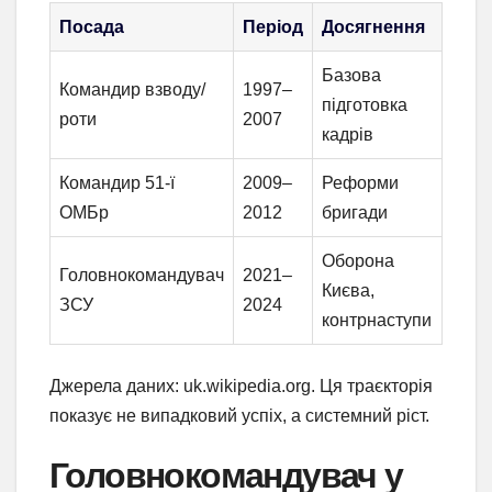
Посада
Період
Досягнення
Базова
Командир взводу/
1997–
підготовка
роти
2007
кадрів
Командир 51-ї
2009–
Реформи
ОМБр
2012
бригади
Оборона
Головнокомандувач
2021–
Києва,
ЗСУ
2024
контрнаступи
Джерела даних: uk.wikipedia.org. Ця траєкторія
показує не випадковий успіх, а системний ріст.
Головнокомандувач у