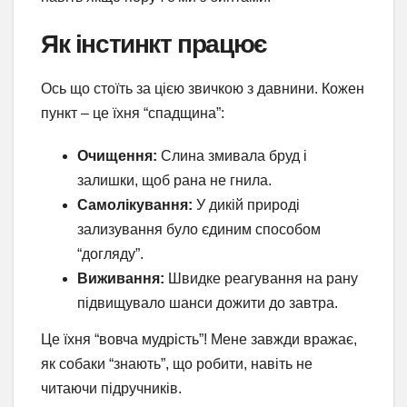
Як інстинкт працює
Ось що стоїть за цією звичкою з давнини. Кожен
пункт – це їхня “спадщина”:
Очищення:
Слина змивала бруд і
залишки, щоб рана не гнила.
Самолікування:
У дикій природі
зализування було єдиним способом
“догляду”.
Виживання:
Швидке реагування на рану
підвищувало шанси дожити до завтра.
Це їхня “вовча мудрість”! Мене завжди вражає,
як собаки “знають”, що робити, навіть не
читаючи підручників.