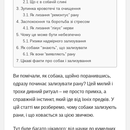
Що є в собачій слині
Зупинка кровотечі та очищення
Як лизання “ремонтує” рану
Заспокоєння та боротьба зі стресом
Як лизання “лікує” нерви
Чому це може бути небезпечно
Ризики надмірного зализування
Як собаки “знають”, що зализувати
Як вони “виявляють” рану
Цікаві факти про собак і зализування
Ви помічали, як собака, щойно поранившись,
одразу починає зализувати рану? Цей милий і
трохи дивний ритуал – не просто примха, а
справжній інстинкт, який іде від їхніх предків. У
цій статті ми розберемо, чому собаки зализують
рани, і що ховається за цією звичкою.
Тут буде багато цікавого: від науки до кумедних