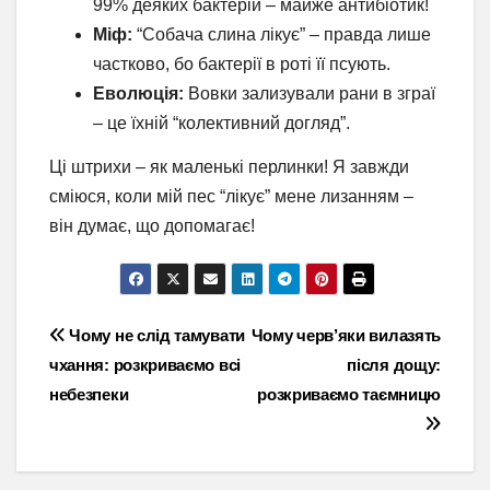
99% деяких бактерій – майже антибіотик!
Міф:
“Собача слина лікує” – правда лише
частково, бо бактерії в роті її псують.
Еволюція:
Вовки зализували рани в зграї
– це їхній “колективний догляд”.
Ці штрихи – як маленькі перлинки! Я завжди
сміюся, коли мій пес “лікує” мене лизанням –
він думає, що допомагає!
Навігація
Чому не слід тамувати
Чому черв’яки вилазять
чхання: розкриваємо всі
після дощу:
записів
небезпеки
розкриваємо таємницю