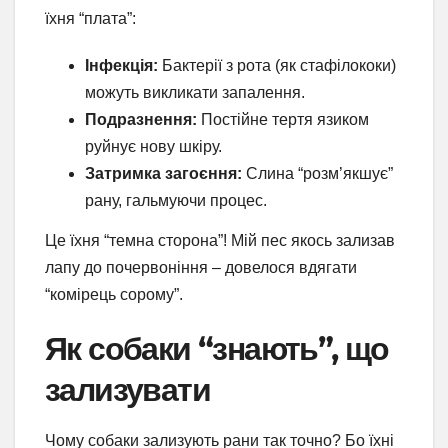
їхня “плата”:
Інфекція:
Бактерії з рота (як стафілококи)
можуть викликати запалення.
Подразнення:
Постійне тертя язиком
руйнує нову шкіру.
Затримка загоєння:
Слина “розм’якшує”
рану, гальмуючи процес.
Це їхня “темна сторона”! Мій пес якось зализав
лапу до почервоніння – довелося вдягати
“комірець сорому”.
Як собаки “знають”, що
зализувати
Чому собаки зализують рани так точно? Бо їхні