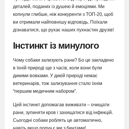
деталей, поданих із душею й емоціями. Ми
копнули глибше, ніж конкуренти з ТОП-20, щоб
ви отримали найповнішу відповідь. Поїхали
дізнаватися, що рухає наших пухнастих друзів!
Інстинкт із минулого
Чому собаки зализують рани? Бо це закладено
в їхній природі ще з часів, коли вони були
дикими вовками. У дикій природі немає
ветеринарів, тож зализування стало їхнім
“першим медичним набором”.
Цей інстинкт допомагав виживати – очищати
рани, зупиняти кров і захищатися від інфекцій.
Сьогодні собаки роблять це автоматично,
навіть якщо поруч є ми з бинтами!