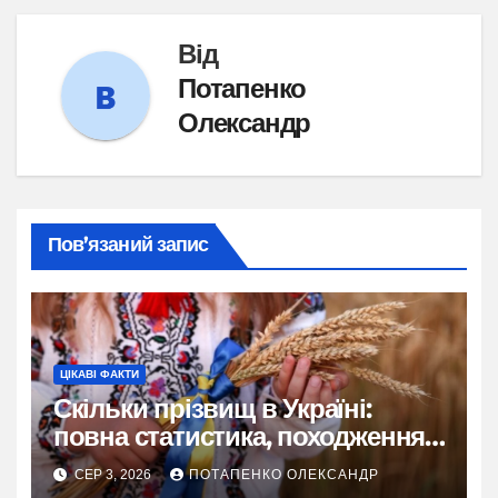
Від
Потапенко
Олександр
Пов’язаний запис
ЦІКАВІ ФАКТИ
Скільки прізвищ в Україні:
повна статистика, походження
та живі історії
СЕР 3, 2026
ПОТАПЕНКО ОЛЕКСАНДР