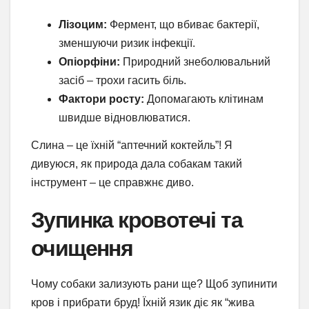
Лізоцим:
Фермент, що вбиває бактерії,
зменшуючи ризик інфекції.
Опіорфіни:
Природний знеболювальний
засіб – трохи гасить біль.
Фактори росту:
Допомагають клітинам
швидше відновлюватися.
Слина – це їхній “аптечний коктейль”! Я
дивуюся, як природа дала собакам такий
інструмент – це справжнє диво.
Зупинка кровотечі та
очищення
Чому собаки зализують рани ще? Щоб зупинити
кров і прибрати бруд! Їхній язик діє як “жива