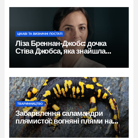
ЦІКАВІ ТА ВИЗНАЧНІ ПОСТАТІ
Ліза Бреннан-Джобс: дочка
Стіва Джобса, яка знайшла
власний голос
ТВАРИННИЦТВО
Забарвлення саламандри
плямистої: вогняні плями на
чорному тлі