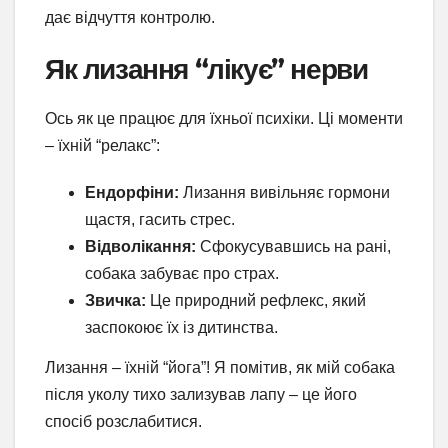
дає відчуття контролю.
Як лизання “лікує” нерви
Ось як це працює для їхньої психіки. Ці моменти
– їхній “релакс”:
Ендорфіни:
Лизання вивільняє гормони
щастя, гасить стрес.
Відволікання:
Сфокусувавшись на рані,
собака забуває про страх.
Звичка:
Це природний рефлекс, який
заспокоює їх із дитинства.
Лизання – їхній “йога”! Я помітив, як мій собака
після уколу тихо зализував лапу – це його
спосіб розслабитися.