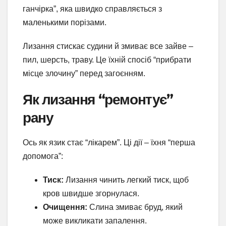
ганчірка”, яка швидко справляється з
маленькими порізами.
Лизання стискає судини й змиває все зайве –
пил, шерсть, траву. Це їхній спосіб “прибрати
місце злочину” перед загоєнням.
Як лизання “ремонтує”
рану
Ось як язик стає “лікарем”. Ці дії – їхня “перша
допомога”:
Тиск:
Лизання чинить легкий тиск, щоб
кров швидше згорнулася.
Очищення:
Слина змиває бруд, який
може викликати запалення.