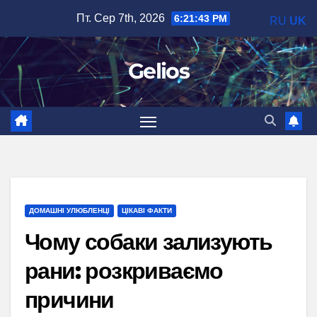
Перейти
Пт. Сер 7th, 2026
6:21:44 PM
RU
UK
до
вмісту
Gelios
ДОМАШНІ УЛЮБЛЕНЦІ
ЦІКАВІ ФАКТИ
Чому собаки зализують
рани: розкриваємо
причини