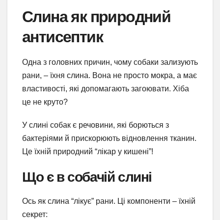
Слина як природний
антисептик
Одна з головних причин, чому собаки зализують
рани, – їхня слина. Вона не просто мокра, а має
властивості, які допомагають загоювати. Хіба
це не круто?
У слині собак є речовини, які борються з
бактеріями й прискорюють відновлення тканин.
Це їхній природний “лікар у кишені”!
Що є в собачій слині
Ось як слина “лікує” рани. Ці компоненти – їхній
секрет: