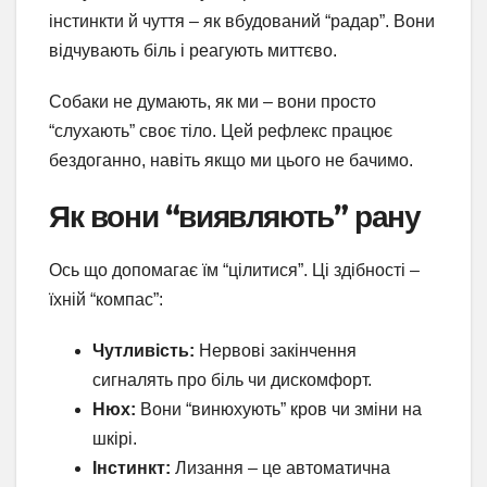
інстинкти й чуття – як вбудований “радар”. Вони
відчувають біль і реагують миттєво.
Собаки не думають, як ми – вони просто
“слухають” своє тіло. Цей рефлекс працює
бездоганно, навіть якщо ми цього не бачимо.
Як вони “виявляють” рану
Ось що допомагає їм “цілитися”. Ці здібності –
їхній “компас”:
Чутливість:
Нервові закінчення
сигналять про біль чи дискомфорт.
Нюх:
Вони “винюхують” кров чи зміни на
шкірі.
Інстинкт:
Лизання – це автоматична