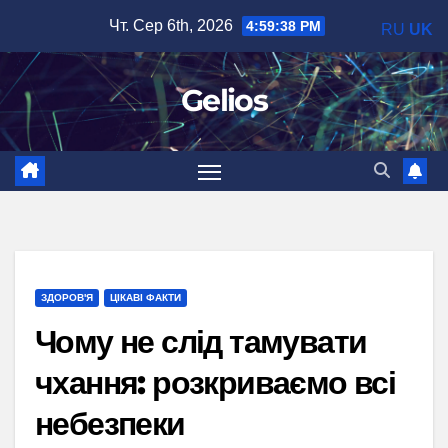
Перейти
Чт. Сер 6th, 2026
4:59:39 PM
RU
UK
до
вмісту
Gelios
ЗДОРОВ'Я
ЦІКАВІ ФАКТИ
Чому не слід тамувати
чхання: розкриваємо всі
небезпеки