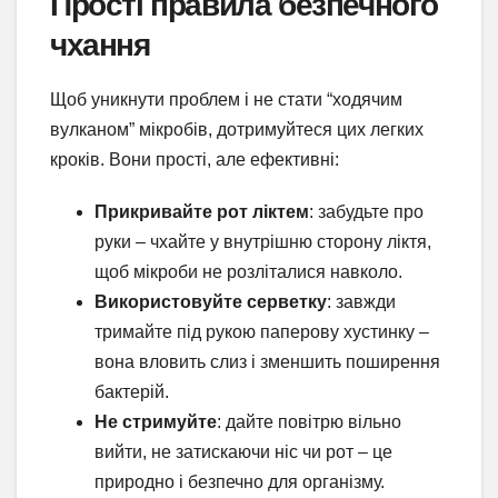
Прості правила безпечного
чхання
Щоб уникнути проблем і не стати “ходячим
вулканом” мікробів, дотримуйтеся цих легких
кроків. Вони прості, але ефективні:
Прикривайте рот ліктем
: забудьте про
руки – чхайте у внутрішню сторону ліктя,
щоб мікроби не розліталися навколо.
Використовуйте серветку
: завжди
тримайте під рукою паперову хустинку –
вона вловить слиз і зменшить поширення
бактерій.
Не стримуйте
: дайте повітрю вільно
вийти, не затискаючи ніс чи рот – це
природно і безпечно для організму.