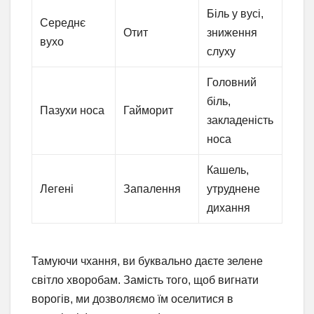
Біль у вусі,
Середнє
Отит
зниження
вухо
слуху
Головний
біль,
Пазухи носа
Гайморит
закладеність
носа
Кашель,
Легені
Запалення
утруднене
дихання
Тамуючи чхання, ви буквально даєте зелене
світло хворобам. Замість того, щоб вигнати
ворогів, ми дозволяємо їм оселитися в