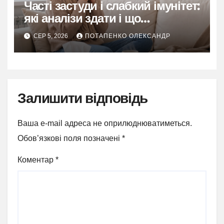
Часті застуди і слабкий імунітет:
які аналізи здати і що
перевірити
СЕР 5, 2026
ПОТАПЕНКО ОЛЕКСАНДР
Залишити відповідь
Ваша e-mail адреса не оприлюднюватиметься.
Обов’язкові поля позначені
*
Коментар
*