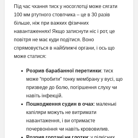
Під час чхання тиск у носоглотці може сягати
100 мм ртутного стовпчика – це в 30 разів
більше, ніж при важких фізичних
навантаженнях! Якщо затиснути ніс і рот, це
повітря не має куди подітися. Воно
спрямовується в найближчі органи, і ось що
може статися:
Розрив барабанної перетинки
: тиск
може “пробити” тонку мембрану у вусі, що
призведе до болю, погіршення слуху чи
навіть інфекцій.
Пошкодження судин в очах
: маленькі
капіляри можуть не витримати
навантаження, і ви отримаєте
почервоніння чи навіть крововилив.
Розрив гортані чи глотки
: у рідкісних