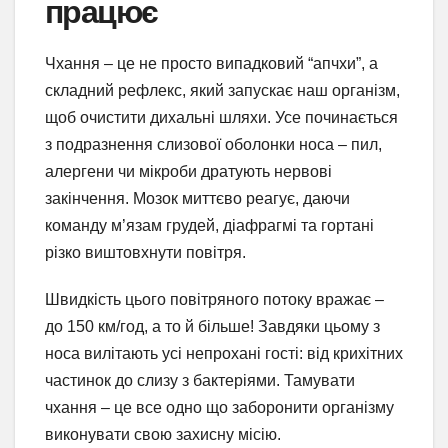
працює
Чхання – це не просто випадковий “апчхи”, а
складний рефлекс, який запускає наш організм,
щоб очистити дихальні шляхи. Усе починається
з подразнення слизової оболонки носа – пил,
алергени чи мікроби дратують нервові
закінчення. Мозок миттєво реагує, даючи
команду м’язам грудей, діафрагмі та гортані
різко виштовхнути повітря.
Швидкість цього повітряного потоку вражає –
до 150 км/год, а то й більше! Завдяки цьому з
носа вилітають усі непрохані гості: від крихітних
частинок до слизу з бактеріями. Тамувати
чхання – це все одно що заборонити організму
виконувати свою захисну місію.