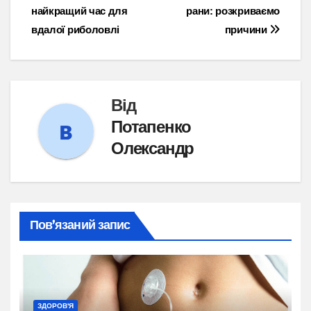
найкращий час для
рани: розкриваємо
записів
вдалої риболовлі
причини
Від
Потапенко
Олександр
Пов’язаний запис
ЗДОРОВ'Я