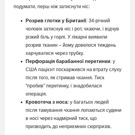
подумати, перш ніж затиснути ніс:
Розрив глотки у Британії
: 34-річний
чоловік затиснув ніс і рот, чхаючи, і відчув
різкий біль у горлі. У лікарні виявили
розрив тканин – йому довелося тиждень
харчуватися через трубку.
Перфорація барабанної перетинки
: у
США пацієнт поскаржився на втрату слуху
після того, як стримав чхання. Тиск
“пробив” перетинку, і знадобилася
операція.
Кровотеча з носа
: у багатьох людей
після тамування чхання лопаються судини
в носі через надмірний тиск, що
призводить до неприємних сюрпризів.