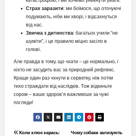
катастрофою, і ми хочемо уникнути уваги.
Страх заразити
: ми боїмося, що оточуючі
подумають, ніби ми хворі, і відсахнуться
від нас.
Звичка з дитинства
: багатьох учили “не
шуміти”, і це правило міцно засіло в
голові.
Але правда в тому, що чхати – це нормально, і
ніхто не засудить вас за природний рефлекс.
Краще один раз чхнути в серветку, ніж потім
тихо страждати від наслідків. Тож відкиньте
сором – ваше здоров’я важливіше за чужі
погляди!
Навігація
Коли клює карась:
Чому собаки зализують