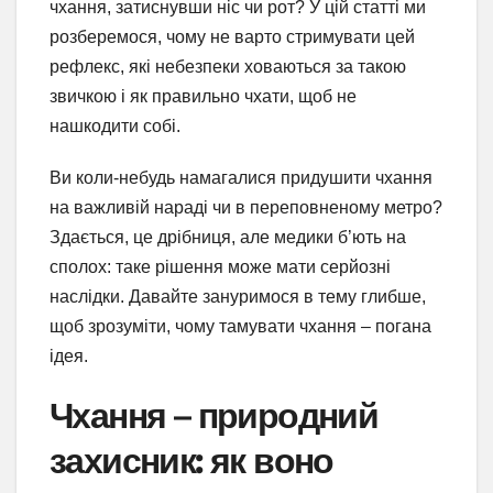
чхання, затиснувши ніс чи рот? У цій статті ми
розберемося, чому не варто стримувати цей
рефлекс, які небезпеки ховаються за такою
звичкою і як правильно чхати, щоб не
нашкодити собі.
Ви коли-небудь намагалися придушити чхання
на важливій нараді чи в переповненому метро?
Здається, це дрібниця, але медики б’ють на
сполох: таке рішення може мати серйозні
наслідки. Давайте зануримося в тему глибше,
щоб зрозуміти, чому тамувати чхання – погана
ідея.
Чхання – природний
захисник: як воно