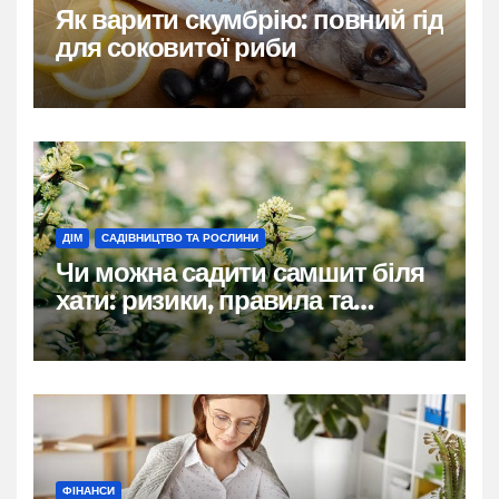
Як варити скумбрію: повний гід
для соковитої риби
ДІМ
САДІВНИЦТВО ТА РОСЛИНИ
Чи можна садити самшит біля
хати: ризики, правила та
практичні рішення
ФІНАНСИ