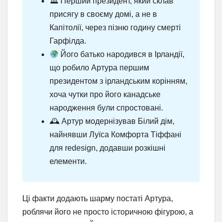
🏛 Перший президент, який склав
присягу в своєму домі, а не в
Капітолії, через пізню годину смерті
Гарфілда.
Його батько народився в Ірландії,
що робило Артура першим
президентом з ірландським корінням,
хоча чутки про його канадське
народження були спростовані.
🕰 Артур модернізував Білий дім,
найнявши Луїса Комфорта Тіффані
для redesign, додавши розкішні
елементи.
Ці факти додають шарму постаті Артура,
роблячи його не просто історичною фігурою, а