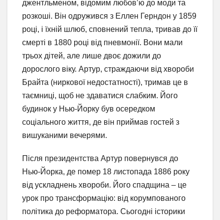
джентльменом, відомим любов’ю до моди та
розкоші. Він одружився з Еллен Герндон у 1859
році, і їхній шлюб, сповнений тепла, тривав до її
смерті в 1880 році від пневмонії. Вони мали
трьох дітей, але лише двоє дожили до
дорослого віку. Артур, страждаючи від хвороби
Брайта (ниркової недостатності), тримав це в
таємниці, щоб не здаватися слабким. Його
будинок у Нью-Йорку був осередком
соціального життя, де він приймав гостей з
вишуканими вечерями.
Після президентства Артур повернувся до
Нью-Йорка, де помер 18 листопада 1886 року
від ускладнень хвороби. Його спадщина – це
урок про трансформацію: від корумпованого
політика до реформатора. Сьогодні історики