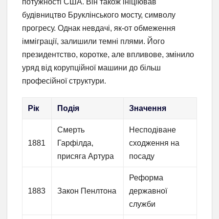
потужності США. Він також ініціював
будівництво Бруклінського мосту, символу
прогресу. Однак невдачі, як-от обмеження
імміграції, залишили темні плями. Його
президентство, коротке, але впливове, змінило
уряд від корупційної машини до більш
професійної структури.
Рік
Подія
Значення
Смерть
Несподіване
1881
Гарфілда,
сходження на
присяга Артура
посаду
Реформа
1883
Закон Пенлтона
державної
служби