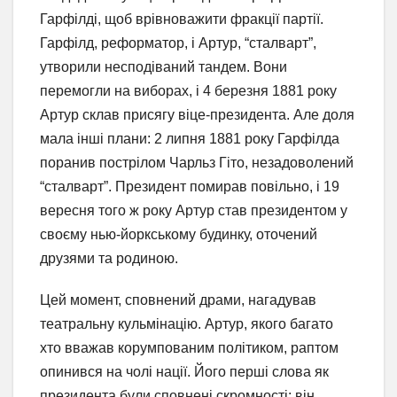
Гарфілді, щоб врівноважити фракції партії.
Гарфілд, реформатор, і Артур, “сталварт”,
утворили несподіваний тандем. Вони
перемогли на виборах, і 4 березня 1881 року
Артур склав присягу віце-президента. Але доля
мала інші плани: 2 липня 1881 року Гарфілда
поранив пострілом Чарльз Гіто, незадоволений
“сталварт”. Президент помирав повільно, і 19
вересня того ж року Артур став президентом у
своєму нью-йоркському будинку, оточений
друзями та родиною.
Цей момент, сповнений драми, нагадував
театральну кульмінацію. Артур, якого багато
хто вважав корумпованим політиком, раптом
опинився на чолі нації. Його перші слова як
президента були сповнені скромності: він