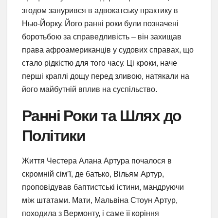
згодом занурився в адвокатську практику в
Нью-Йорку. Його ранні роки були позначені
боротьбою за справедливість – він захищав
права афроамериканців у судових справах, що
стало рідкістю для того часу. Ці кроки, наче
перші краплі дощу перед зливою, натякали на
його майбутній вплив на суспільство.
Ранні Роки та Шлях до
Політики
Життя Честера Алана Артура почалося в
скромній сім’ї, де батько, Вільям Артур,
проповідував баптистські істини, мандруючи
між штатами. Мати, Мальвіна Стоун Артур,
походила з Вермонту, і саме її коріння