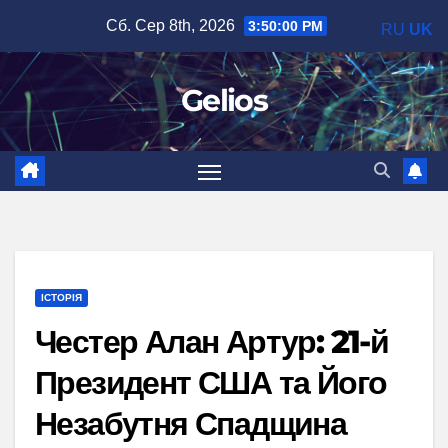
Перейти
Сб. Сер 8th, 2026
3:50:01 PM
RU
UK
до
вмісту
Gelios
ІСТОРІЯ
Честер Алан Артур: 21-й
Президент США та Його
Незабутня Спадщина