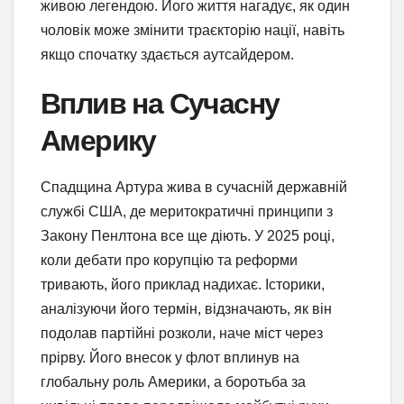
живою легендою. Його життя нагадує, як один
чоловік може змінити траєкторію нації, навіть
якщо спочатку здається аутсайдером.
Вплив на Сучасну
Америку
Спадщина Артура жива в сучасній державній
службі США, де меритократичні принципи з
Закону Пенлтона все ще діють. У 2025 році,
коли дебати про корупцію та реформи
тривають, його приклад надихає. Історики,
аналізуючи його термін, відзначають, як він
подолав партійні розколи, наче міст через
прірву. Його внесок у флот вплинув на
глобальну роль Америки, а боротьба за