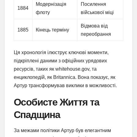
Модернізація
Посилення
1884
флоту
військової міці
Відмова від
1885
Кінець терміну
переобрання
Ця хронологія ілюструє ключові моменти,
підкріплені даними з офіційних урядових
ресурсів, таких як whitehouse.gov, та
енциклопедій, як Britannica. Вона показує, як
Артур трансформував виклики в можливості.
Особисте Життя та
Спадщина
За межами політики Артур був елегантним