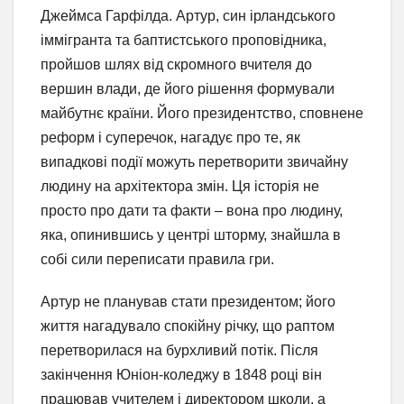
Джеймса Гарфілда. Артур, син ірландського
іммігранта та баптистського проповідника,
пройшов шлях від скромного вчителя до
вершин влади, де його рішення формували
майбутнє країни. Його президентство, сповнене
реформ і суперечок, нагадує про те, як
випадкові події можуть перетворити звичайну
людину на архітектора змін. Ця історія не
просто про дати та факти – вона про людину,
яка, опинившись у центрі шторму, знайшла в
собі сили переписати правила гри.
Артур не планував стати президентом; його
життя нагадувало спокійну річку, що раптом
перетворилася на бурхливий потік. Після
закінчення Юніон-коледжу в 1848 році він
працював учителем і директором школи, а