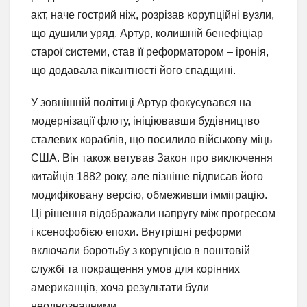
акт, наче гострий ніж, розрізав корупційні вузли,
що душили уряд. Артур, колишній бенефіціар
старої системи, став її реформатором – іронія,
що додавала пікантності його спадщині.
У зовнішній політиці Артур фокусувався на
модернізації флоту, ініціювавши будівництво
сталевих кораблів, що посилило військову міць
США. Він також ветував Закон про виключення
китайців 1882 року, але пізніше підписав його
модифіковану версію, обмеживши імміграцію.
Ці рішення відображали напругу між прогресом
і ксенофобією епохи. Внутрішні реформи
включали боротьбу з корупцією в поштовій
службі та покращення умов для корінних
американців, хоча результати були
неоднозначними.