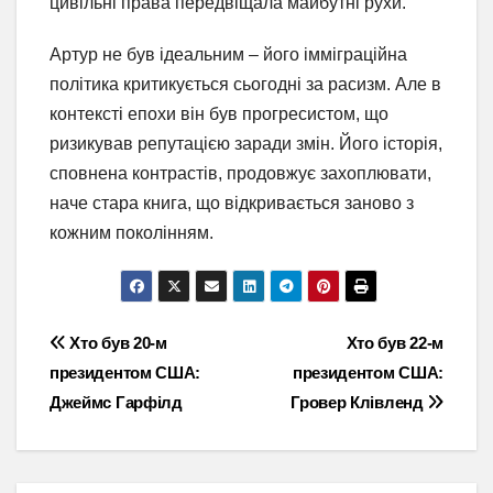
цивільні права передвіщала майбутні рухи.
Артур не був ідеальним – його імміграційна
політика критикується сьогодні за расизм. Але в
контексті епохи він був прогресистом, що
ризикував репутацією заради змін. Його історія,
сповнена контрастів, продовжує захоплювати,
наче стара книга, що відкривається заново з
кожним поколінням.
Навігація
Хто був 20-м
Хто був 22-м
президентом США:
президентом США:
записів
Джеймс Гарфілд
Гровер Клівленд