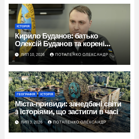
ІСТОРІЯ
Кирило Буданов: батько
Олексій Буданов та корені
характеру
ЛИП 10, 2026
ПОТАПЕНКО ОЛЕКСАНДР
ГЕОГРАФІЯ
ІСТОРІЯ
Міста-привиди: занедбані світи
з історіями, що застигли в часі
ЛИП 3, 2026
ПОТАПЕНКО ОЛЕКСАНДР