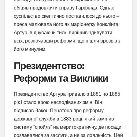
обіцяв продовжити справу Гарфілда. Однак
суспільство скептично поставилося до нього –
преса малювала його як маріонетку Конклінга.
Артур, відчуваючи тиск, вирішив здивувати
всіх, розпочавши реформи, що пішли врозріз з
його минулим.
Президентство:
Реформи та Виклики
Президентство Артура тривало з 1881 по 1885
рік і стало ерою несподіваних змін. Він
підписав Закон Пенлтона про реформу
державної служби в 1883 році, який замінив
систему “спойлз” на меритократичну, де посади
роздавалися за заслуги, а не за лояльність. Цей