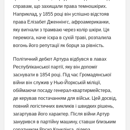
справам, що захищали права темношкірих.
Наприклад, у 1855 році він успішно відстояв
права Елізабет Дженнінгс, афроамериканки,
яку вигнали з трамваю через колір шкіри. Ця
перемога, наче іскра в сухій траві, розпалила
вогонь його репутації як борця за рівність.
Політичний дебют Артура відбувся в лавах
Республіканської партії, яку він допоміг
заснувати в 1854 році. Під час Громадянської
війни він служив у Нью-Йоркській міліції,
обіймаючи посаду генерал-квартирмейстера,
де керував постачанням для військ. Цей досвід,
повний логістичних викликів і швидких рішень,
загартував його характер. Після війни Артур
занурився в партійну машину, ставши близьким
соратником Роско Конклінга, лідера