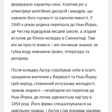
формувало характер сина. Хлопчик ріс у
атмосфері релігійних дискусій і мандрів, що
навчило його гнучкості та наполегливості. У
1840-х роках родина переїхала до Нью-Йорка,
де Честер відвідував місцеві школи, а згодом
вступив до Юніон-коледжу в Скенектеді. Там
він не просто вчився – він поглинав знання, як
губка воду, вивчаючи право, літературу та
риторику.
Після коледжу Артур спробував себе в освіті,
працюючи вчителем у Вермонті та Нью-Йорку.
Цей період, сповнений ентузіазму молодості,
тривав недовго – незабаром він переїхав до
Нью-Йорка, де почав адвокатську кар’єру в
1854 році. Його фірма спеціалізувалася на
цивільних правах, і Артур став відомим завдяки