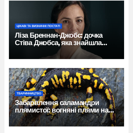
ЦІКАВІ ТА ВИЗНАЧНІ ПОСТАТІ
Ліза Бреннан-Джобс: дочка
Стіва Джобса, яка знайшла
власний голос
ТВАРИННИЦТВО
Забарвлення саламандри
плямистої: вогняні плями на
чорному тлі