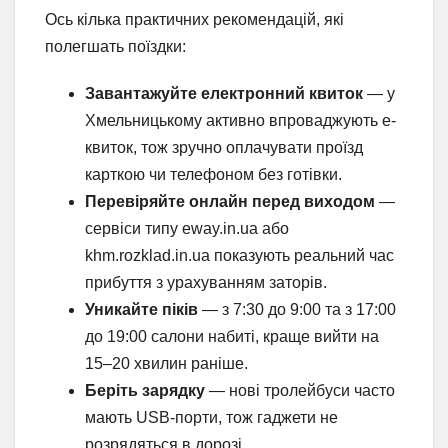
Ось кілька практичних рекомендацій, які
полегшать поїздки:
Завантажуйте електронний квиток
— у
Хмельницькому активно впроваджують е-
квиток, тож зручно оплачувати проїзд
карткою чи телефоном без готівки.
Перевіряйте онлайн перед виходом
—
сервіси типу eway.in.ua або
khm.rozklad.in.ua показують реальний час
прибуття з урахуванням заторів.
Уникайте піків
— з 7:30 до 9:00 та з 17:00
до 19:00 салони набиті, краще вийти на
15–20 хвилин раніше.
Беріть зарядку
— нові тролейбуси часто
мають USB-порти, тож гаджети не
розрядяться в дорозі.