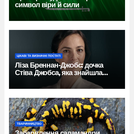
символ віри й сили
ЦІКАВІ ТА ВИЗНАЧНІ ПОСТАТІ
Ліза Бреннан-Джобс: дочка
Стіва Джобса, яка знайшла
власний голос
ТВАРИННИЦТВО
Забарвлення саламандри