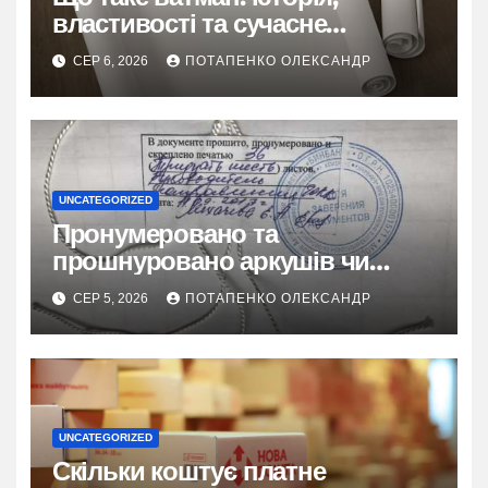
властивості та сучасне
застосування
СЕР 6, 2026
ПОТАПЕНКО ОЛЕКСАНДР
UNCATEGORIZED
Пронумеровано та
прошнуровано аркушів чи
сторінок: повний гайд
СЕР 5, 2026
ПОТАПЕНКО ОЛЕКСАНДР
UNCATEGORIZED
Скільки коштує платне