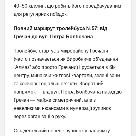
40–50 хвилин, що робить його передбачуваним
для регулярних поїздок.
Повний маршрут тролейбуса №57: від
Гречан до вул. Петра Болбочана
Тролейбус стартує з мікрорайону Гречани
(часто позначається як Виробниче об’єднання
“Алмаз” або просто Гречани) і рухається в бік
центру, минаючи житлові квартали, зелені зони
та ключові соціальні об’єкти. Зворотний
напрямок — від вул. Петра Болбочана назад до
Гречан — майже симетричний, але з
невеликими нюансами в нумерації зупинок
через організацію руху.
Ось детальний перелік зупинок у напрямку