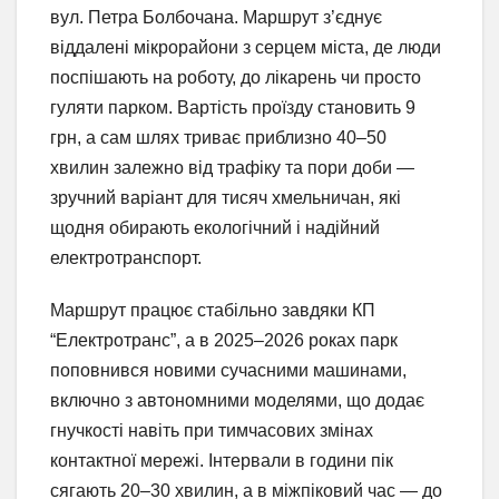
вул. Петра Болбочана. Маршрут з’єднує
віддалені мікрорайони з серцем міста, де люди
поспішають на роботу, до лікарень чи просто
гуляти парком. Вартість проїзду становить 9
грн, а сам шлях триває приблизно 40–50
хвилин залежно від трафіку та пори доби —
зручний варіант для тисяч хмельничан, які
щодня обирають екологічний і надійний
електротранспорт.
Маршрут працює стабільно завдяки КП
“Електротранс”, а в 2025–2026 роках парк
поповнився новими сучасними машинами,
включно з автономними моделями, що додає
гнучкості навіть при тимчасових змінах
контактної мережі. Інтервали в години пік
сягають 20–30 хвилин, а в міжпіковий час — до