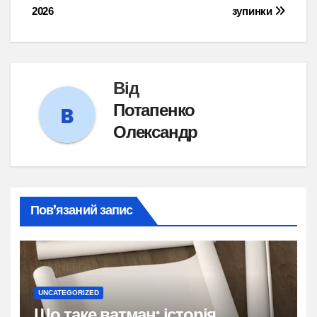
2026
зупинки
Від
Потапенко
Олександр
Пов’язаний запис
UNCATEGORIZED
Що таке ватман: історія,