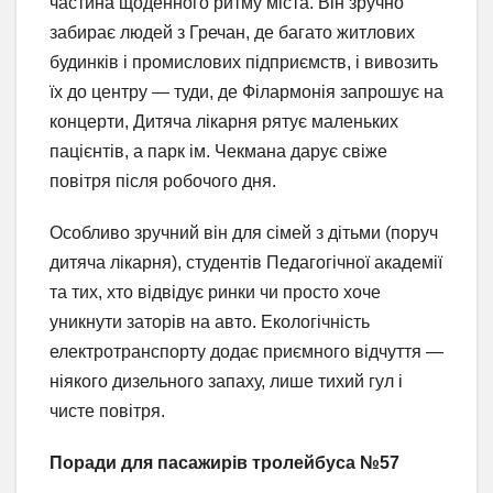
частина щоденного ритму міста. Він зручно
забирає людей з Гречан, де багато житлових
будинків і промислових підприємств, і вивозить
їх до центру — туди, де Філармонія запрошує на
концерти, Дитяча лікарня рятує маленьких
пацієнтів, а парк ім. Чекмана дарує свіже
повітря після робочого дня.
Особливо зручний він для сімей з дітьми (поруч
дитяча лікарня), студентів Педагогічної академії
та тих, хто відвідує ринки чи просто хоче
уникнути заторів на авто. Екологічність
електротранспорту додає приємного відчуття —
ніякого дизельного запаху, лише тихий гул і
чисте повітря.
Поради для пасажирів тролейбуса №57