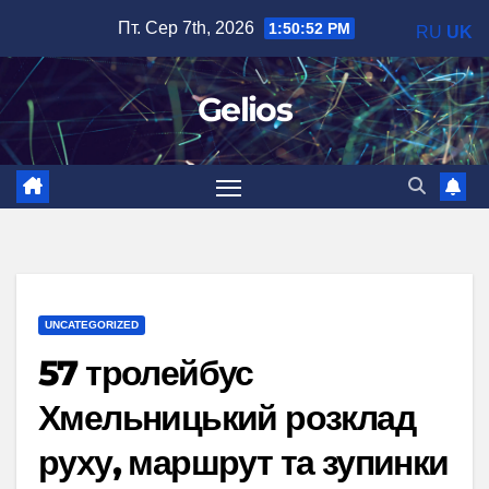
Перейти
Пт. Сер 7th, 2026
1:50:53 PM
RU
UK
до
вмісту
Gelios
UNCATEGORIZED
57 тролейбус
Хмельницький розклад
руху, маршрут та зупинки