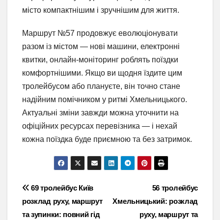
місто компактнішим і зручнішим для життя.
Маршрут №57 продовжує еволюціонувати
разом із містом — нові машини, електронні
квитки, онлайн-моніторинг роблять поїздки
комфортнішими. Якщо ви щодня їздите цим
тролейбусом або плануєте, він точно стане
надійним помічником у ритмі Хмельницького.
Актуальні зміни завжди можна уточнити на
офіційних ресурсах перевізника — і нехай
кожна поїздка буде приємною та без затримок.
Навігація
69 тролейбус Київ
56 тролейбус
розклад руху, маршрут
Хмельницький: розклад
записів
та зупинки: повний гід
руху, маршрут та