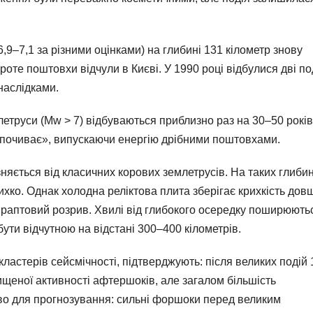
6,9–7,1 за різними оцінками) на глибині 131 кілометр знову
оте поштовхи відчули в Києві. У 1990 році відбулися дві по
 наслідками.
млетруси (Mw > 7) відбуваються приблизно раз на 30–50 років
ідпочиває», випускаючи енергію дрібними поштовхами.
няється від класичних корових землетрусів. На таких глиби
хко. Однак холодна реліктова плита зберігає крихкість дов
 раптовий розрив. Хвилі від глибокого осередку поширюють
бути відчутною на відстані 300–400 кілометрів.
кластерів сейсмічності, підтверджують: після великих подій 
ищеної активності афтершоків, але загалом більшість
во для прогнозування: сильні форшоки перед великим