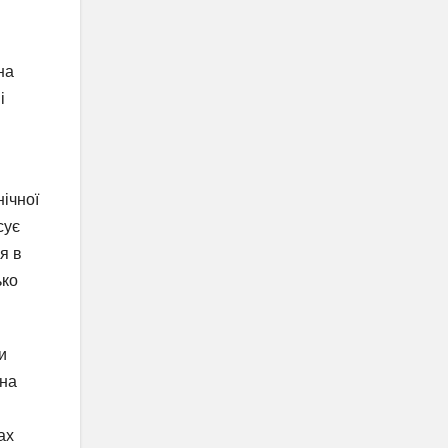
на
і
ічної
сує
я в
ько
и
она
ах