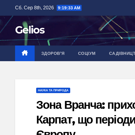
Перейти
Сб. Сер 8th, 2026
9:19:35 AM
до
вмісту
Gelios
ЗДОРОВ’Я
СОЦІУМ
САДІВНИЦ
НАУКА ТА ПРИРОДА
Зона Вранча: прих
Карпат, що період
Європу