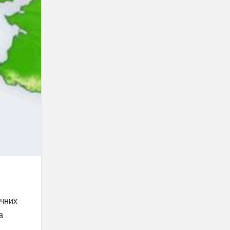
ічних
а