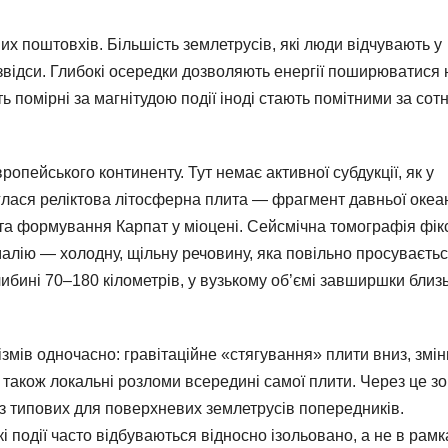
х поштовхів. Більшість землетрусів, які люди відчувають у
е звідси. Глибокі осередки дозволяють енергії поширюватися 
ь помірні за магнітудою події іноді стають помітними за сотн
опейського континенту. Тут немає активної субдукції, як у
глася реліктова літосферна плита — фрагмент давньої океан
 та формування Карпат у міоцені. Сейсмічна томографія фік
алію — холодну, щільну речовину, яка повільно просуваєтьс
бині 70–180 кілометрів, у вузькому об’ємі завширшки близ
змів одночасно: гравітаційне «стягування» плити вниз, змін
 також локальні розломи всередині самої плити. Через це з
з типових для поверхневих землетрусів попередників.
і події часто відбуваються відносно ізольовано, а не в рамк