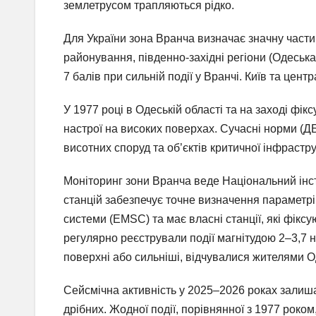
землетрусом трапляються рідко.
Для України зона Вранча визначає значну части
районування, південно-західні регіони (Одеська
7 балів при сильній події у Вранчі. Київ та цент
У 1977 році в Одеській області та на заході фік
настрої на високих поверхах. Сучасні норми (Д
висотних споруд та об’єктів критичної інфрастру
Моніторинг зони Вранча веде Національний інст
станцій забезпечує точне визначення параметрів
системи (EMSC) та має власні станції, які фікс
регулярно реєстрували події магнітудою 2–3,7 н
поверхні або сильніші, відчувалися жителями Од
Сейсмічна активність у 2025–2026 роках залишал
дрібних. Жодної події, порівнянної з 1977 роком