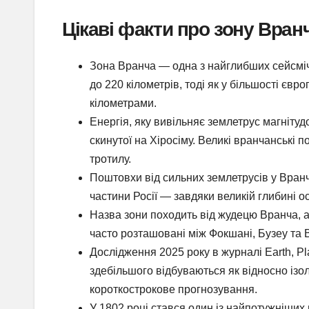
Цікаві факти про зону Вран
Зона Вранча — одна з найглибших сейсміч
до 220 кілометрів, тоді як у більшості єв
кілометрами.
Енергія, яку вивільняє землетрус магнітуд
скинутої на Хіросіму. Великі вранчанські 
тротилу.
Поштовхи від сильних землетрусів у Вранчі
частини Росії — завдяки великій глибині ос
Назва зони походить від жудецю Вранча, 
часто розташовані між Фокшані, Бузеу та
Дослідження 2025 року в журналі Earth, P
здебільшого відбуваються як відносно ізол
короткострокове прогнозування.
У 1802 році стався один із найпотужніших 