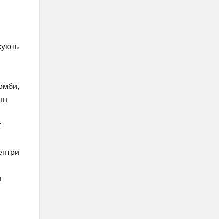
сують
бомби,
нн
ї
ентри
и