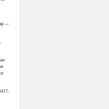
дії —
,
нах
ше.
ся
1977,