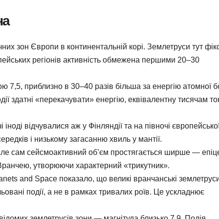
ча
них зон Європи в континентальній корі. Землетруси тут фік
ропейських регіонів активність обмежена першими 20–30
ою 7,5, приблизно в 30–40 разів більша за енергію атомної 
події здатні «перекачувати» енергію, еквівалентну тисячам то
 іноді відчувалися аж у Фінляндії та на півночі європейсько
ередків і низькому загасанню хвиль у мантії.
але сам сейсмоактивний об’єм простягається ширше — епіц
 Вранчею, утворюючи характерний «трикутник».
lanets and Space показало, що великі вранчанські землетрус
ьовані події, а не в рамках тривалих роїв. Це ускладнює
відомих землетрусів зони — магнітуда близько 7,9. Подія