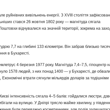
ле руйнівних вивільнень енергії. З XVIII століття зафіксова
льніших стався 26 жовтня 1802 року — магнітуда сягала
 Поштовхи відчувалися на значній території, зокрема на захо
удою 7,7 на глибині 133 кілометри. Він забрав близько тисяч
ння в Бухаресті.
млетрус 4 березня 1977 року. Магнітуда 7,4–7,5, гіпоцентр н
инуло 1578 людей, з них понад 1400 — у Бухаресті, де обвал
. Економічні втрати сягнули мільярдів доларів за тодішніми
иєві інтенсивність сягала 4–5 балів: гойдалися люстри, дзв
бігали на вулицю. У Дніпрі трясло майже хвилину, у півден
одження були переважно косметичними, але подія залишилас