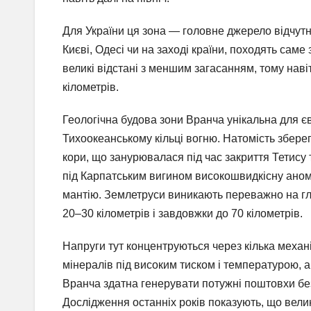
Для України ця зона — головне джерело відчутни
Києві, Одесі чи на заході країни, походять сам
великі відстані з меншим загасанням, тому навіт
кілометрів.
Геологічна будова зони Вранча унікальна для євр
Тихоокеанському кільці вогню. Натомість збере
кори, що занурювалася під час закриття Тетису
під Карпатським вигином високошвидкісну аном
мантію. Землетруси виникають переважно на гли
20–30 кілометрів і завдовжки до 70 кілометрів.
Напруги тут концентруються через кілька механі
мінералів під високим тиском і температурою, а
Вранча здатна генерувати потужні поштовхи бе
Дослідження останніх років показують, що велик