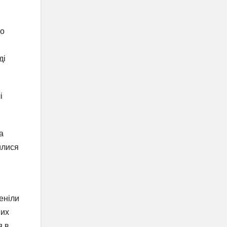
но
ді
і
а
илися
еніли
них
я в