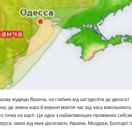
ькому жудецю Вранча, на глибині від шістдесяти до двохсот
она, де земна кора й верхня мантія час від часу вивільняють
о точка на карті. Це одна з найактивніших проміжних сейсм
руси, хвилі від яких досягають України, Молдови, Болгарії т