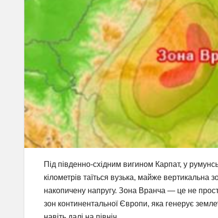
Під південно-східним вигином Карпат, у румунс
кілометрів таїться вузька, майже вертикальна з
накопичену напругу. Зона Вранча — це не прост
зон континентальної Європи, яка генерує землет
навіть далі на північ.