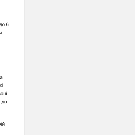
до 6–
и.
та
кі
зоні
 до
рій