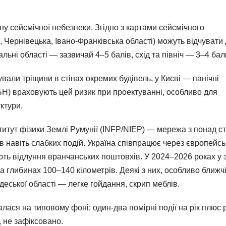
ну сейсмічної небезпеки. Згідно з картами сейсмічного
, Чернівецька, Івано-Франківська області) можуть відчувати 
ральні області — зазвичай 4–5 балів, схід та північ — 3–4 бал
сували тріщини в стінах окремих будівель, у Києві — панічні
БН) враховують цей ризик при проектуванні, особливо для
ктури.
итут фізики Землі Румунії (INFP/NIEP) — мережа з понад с
 навіть слабких подій. Україна співпрацює через європейсь
ують відлуння вранчанських поштовхів. У 2024–2026 роках у 
а глибинах 100–140 кілометрів. Деякі з них, особливо ближчі
еської області — легке гойдання, скрип меблів.
ася на типовому фоні: один-два помірні події на рік плюс 
, не зафіксовано.