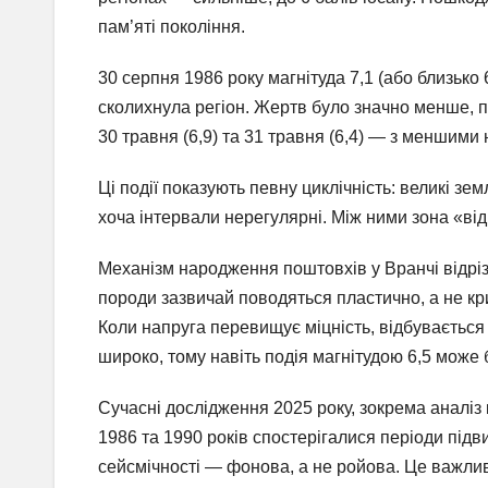
пам’яті покоління.
30 серпня 1986 року магнітуда 7,1 (або близько 
сколихнула регіон. Жертв було значно менше, пр
30 травня (6,9) та 31 травня (6,4) — з меншими
Ці події показують певну циклічність: великі зе
хоча інтервали нерегулярні. Між ними зона «в
Механізм народження поштовхів у Вранчі відріз
породи зазвичай поводяться пластично, а не кри
Коли напруга перевищує міцність, відбувається
широко, тому навіть подія магнітудою 6,5 може 
Сучасні дослідження 2025 року, зокрема аналіз 
1986 та 1990 років спостерігалися періоди підв
сейсмічності — фонова, а не ройова. Це важли