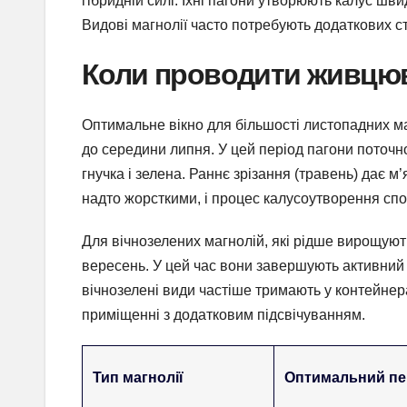
гібридній силі. Їхні пагони утворюють калус шв
Видові магнолії часто потребують додаткових с
Коли проводити живцюва
Оптимальне вікно для більшості листопадних маг
до середини липня. У цей період пагони поточн
гнучка і зелена. Раннє зрізання (травень) дає м’
надто жорсткими, і процес калусоутворення спо
Для вічнозелених магнолій, які рідше вирощують
вересень. У цей час вони завершують активний р
вічнозелені види частіше тримають у контейне
приміщенні з додатковим підсвічуванням.
Тип магнолії
Оптимальний пе