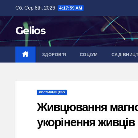
Перейти
Сб. Сер 8th, 2026
4:18:00 AM
до
вмісту
Gelios
ЗДОРОВ’Я
СОЦІУМ
САДІВНИЦ
РОСЛИННИЦТВО
Живцювання магнол
укорінення живців