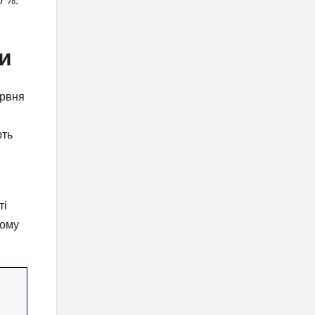
0 %.
и
ервня
ють
ті
тому