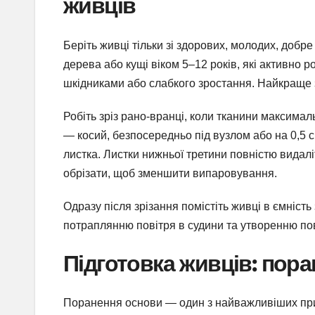
живців
Беріть живці тільки зі здорових, молодих, добре
дерева або кущі віком 5–12 років, які активно 
шкідниками або слабкого зростання. Найкраще з
Робіть зріз рано-вранці, коли тканини максима
— косий, безпосередньо під вузлом або на 0,5 
листка. Листки нижньої третини повністю видал
обрізати, щоб зменшити випаровування.
Одразу після зрізання помістіть живці в ємніст
потраплянню повітря в судини та утворенню пові
Підготовка живців: пор
Поранення основи — один з найважливіших прий