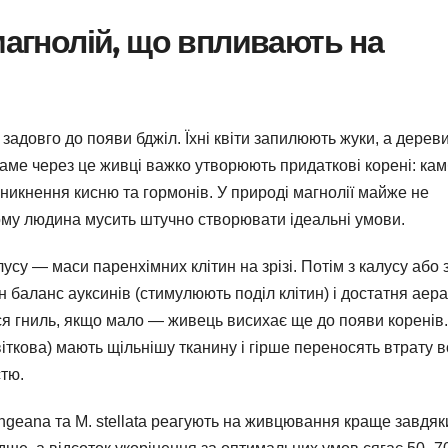
магнолій, що впливають на
задовго до появи бджіл. Їхні квіти запилюють жуки, а дерев
ме через це живці важко утворюють придаткові корені: кам
оникнення кисню та гормонів. У природі магнолії майже не
му людина мусить штучно створювати ідеальні умови.
су — маси паренхімних клітин на зрізі. Потім з калусу або 
 баланс ауксинів (стимулюють поділ клітин) і достатня аера
ся гниль, якщо мало — живець висихає ще до появи коренів.
іткова) мають щільнішу тканину і гірше переносять втрату в
стю.
angeana та M. stellata реагують на живцювання краще завдяк