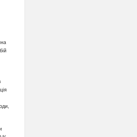
ина
бій
з
ція
оди,
и