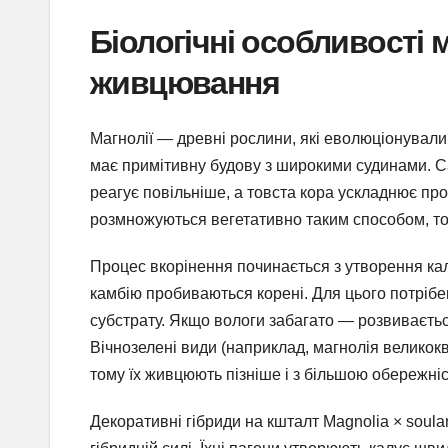
Біологічні особливості 
живцювання
Магнолії — древні рослини, які еволюціонували 
має примітивну будову з широкими судинами. Са
реагує повільніше, а товста кора ускладнює пр
розмножуються вегетативно таким способом, то
Процес вкорінення починається з утворення калу
камбію пробиваються корені. Для цього потрібен
субстрату. Якщо вологи забагато — розвиваєть
Вічнозелені види (наприклад, магнолія великокв
тому їх живцюють пізніше і з більшою обережні
Декоративні гібриди на кшталт Magnolia × soul