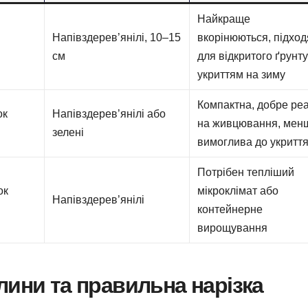
Найкраще
Напівздерев’янілі, 10–15
вкорінюються, підход
см
для відкритого ґрунту
укриттям на зиму
Компактна, добре ре
ок
Напівздерев’янілі або
на живцювання, мен
зелені
вимоглива до укритт
Потрібен тепліший
ок
мікроклімат або
Напівздерев’янілі
контейнерне
вирощування
лини та правильна нарізка