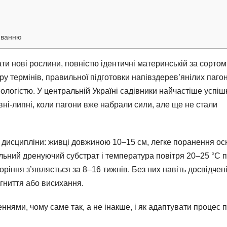
цюванню
 нові рослини, повністю ідентичні материнській за сортом 
ору термінів, правильної підготовки напівздерев’янілих пагон
ологістю. У центральній Україні садівники найчастіше успіш
і-липні, коли пагони вже набрали сили, але ще не стали
 дисципліни: живці довжиною 10–15 см, легке поранення ос
ьний дренуючий субстрат і температура повітря 20–25 °C 
ріння з’являється за 8–16 тижнів. Без них навіть досвідчен
 гниття або висихання.
ннями, чому саме так, а не інакше, і як адаптувати процес п