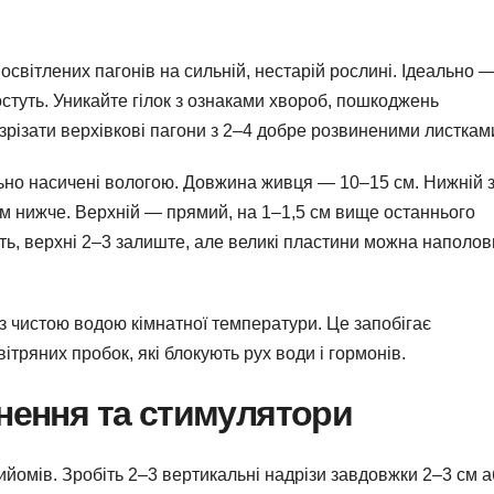
 освітлених пагонів на сильній, нестарій рослині. Ідеально 
ростуть. Уникайте гілок з ознаками хвороб, пошкоджень
різати верхівкові пагони з 2–4 добре розвиненими листкам
льно насичені вологою. Довжина живця — 10–15 см. Нижній з
см нижче. Верхній — прямий, на 1–1,5 см вище останнього
іть, верхні 2–3 залиште, але великі пластини можна наполо
ь з чистою водою кімнатної температури. Це запобігає
тряних пробок, які блокують рух води і гормонів.
анення та стимулятори
омів. Зробіть 2–3 вертикальні надрізи завдовжки 2–3 см а