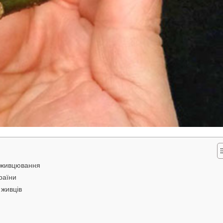
а живцювання
раїни
 живців