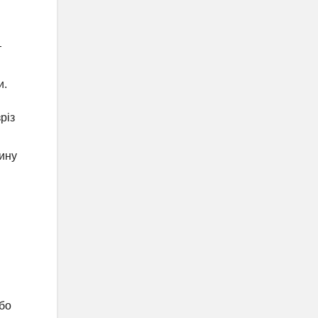
—
и.
різ
вину
бо