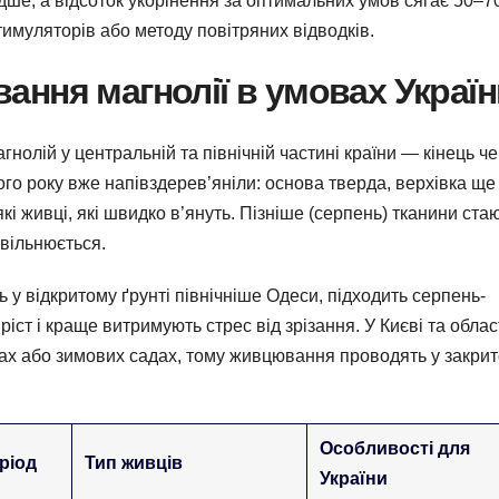
идше, а відсоток укорінення за оптимальних умов сягає 50–7
тимуляторів або методу повітряних відводків.
ння магнолії в умовах Україн
нолій у центральній та північній частині країни — кінець ч
ого року вже напівздерев’яніли: основа тверда, верхівка ще
які живці, які швидко в’януть. Пізніше (серпень) тканини ста
вільнюється.
 у відкритому ґрунті північніше Одеси, підходить серпень-
іст і краще витримують стрес від зрізання. У Києві та облас
рах або зимових садах, тому живцювання проводять у закри
Особливості для
ріод
Тип живців
України