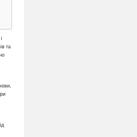
і
ів та
но
нови,
при
і
ід