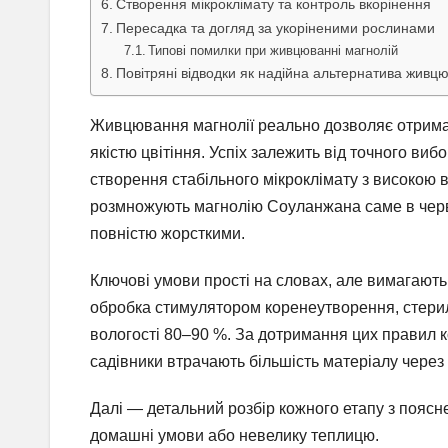
Створення мікроклімату та контроль вкорінення
Пересадка та догляд за укоріненими рослинами
Типові помилки при живцюванні магнолій
Повітряні відводки як надійна альтернатива жив
Живцювання магнолії реально дозволяє отримати
якістю цвітіння. Успіх залежить від точного виб
створення стабільного мікроклімату з високою в
розмножують магнолію Соуланжана саме в червн
повністю жорсткими.
Ключові умови прості на словах, але вимагають
обробка стимулятором коренеутворення, стерил
вологості 80–90 %. За дотримання цих правил ко
садівники втрачають більшість матеріалу через
Далі — детальний розбір кожного етапу з поясне
домашні умови або невелику теплицю.