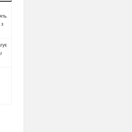
ять
 з
агує
ш
я