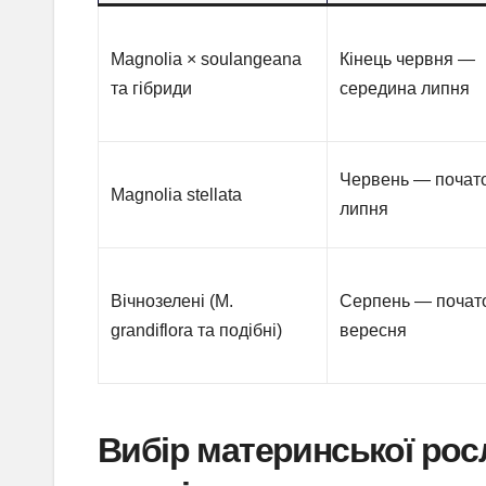
Magnolia × soulangeana
Кінець червня —
та гібриди
середина липня
Червень — почат
Magnolia stellata
липня
Вічнозелені (M.
Серпень — почат
grandiflora та подібні)
вересня
Вибір материнської рос