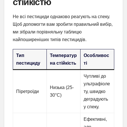
стійкістю
Не всі пестициди однаково реагують на спеку.
Щоб допомогти вам зробити правильний вибір,
ми зібрали порівняльну таблицю
найпоширеніших типів пестицидів.
Тип
Температур
Особливос
пестициду
на стійкість
ті
Чутливі до
ультрафіоле
Низька (25-
Піретроїди
ту, швидко
30°C)
деградують
у спеку.
Ефективні,
але