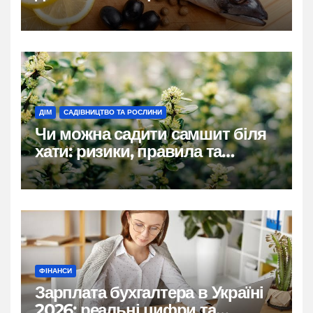
ДІМ
САДІВНИЦТВО ТА РОСЛИНИ
Чи можна садити самшит біля
хати: ризики, правила та
практичні рішення
ФІНАНСИ
Зарплата бухгалтера в Україні
2026: реальні цифри та