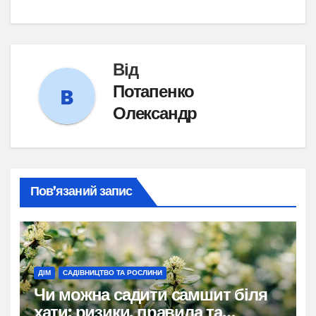
Від
Потапенко
Олександр
Пов’язаний запис
ДІМ
САДІВНИЦТВО ТА РОСЛИНИ
Чи можна садити самшит біля
хати: ризики, правила та