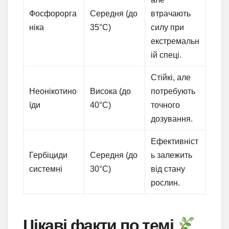
Фосфорорга
Середня (до
втрачають
ніка
35°C)
силу при
екстремальн
ій спеці.
Стійкі, але
Неонікотино
Висока (до
потребують
їди
40°C)
точного
дозування.
Ефективніст
Гербіциди
Середня (до
ь залежить
системні
30°C)
від стану
рослин.
Цікаві факти по темі