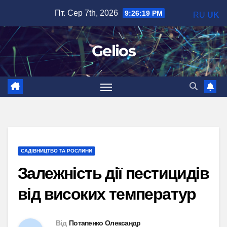
Перейти
Пт. Сер 7th, 2026
9:26:20 PM
RU
UK
до
вмісту
Gelios
САДІВНИЦТВО ТА РОСЛИНИ
Залежність дії пестицидів
від високих температур
Від
Потапенко Олександр