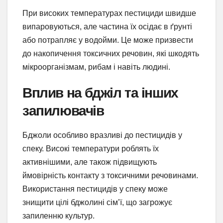
При високих температурах пестициди швидше
випаровуються, але частина їх осідає в ґрунті
або потрапляє у водойми. Це може призвести
до накопичення токсичних речовин, які шкодять
мікроорганізмам, рибам і навіть людині.
Вплив на бджіл та інших
запилювачів
Бджоли особливо вразливі до пестицидів у
спеку. Високі температури роблять їх
активнішими, але також підвищують
ймовірність контакту з токсичними речовинами.
Використання пестицидів у спеку може
знищити цілі бджолині сім’ї, що загрожує
запиленню культур.