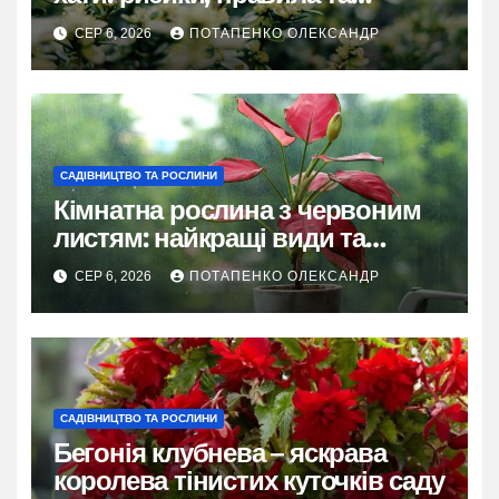
практичні рішення
СЕР 6, 2026
ПОТАПЕНКО ОЛЕКСАНДР
САДІВНИЦТВО ТА РОСЛИНИ
Кімнатна рослина з червоним
листям: найкращі види та
секрети догляду
СЕР 6, 2026
ПОТАПЕНКО ОЛЕКСАНДР
САДІВНИЦТВО ТА РОСЛИНИ
Бегонія клубнева – яскрава
королева тінистих куточків саду