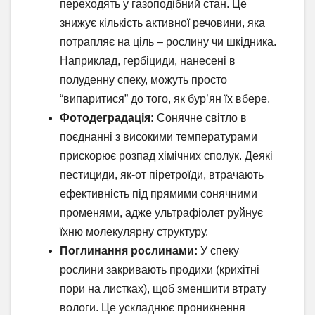
переходять у газоподібний стан. Це
знижує кількість активної речовини, яка
потрапляє на ціль – рослину чи шкідника.
Наприклад, гербіциди, нанесені в
полуденну спеку, можуть просто
“випаритися” до того, як бур’ян їх вбере.
Фотодеградація:
Сонячне світло в
поєднанні з високими температурами
прискорює розпад хімічних сполук. Деякі
пестициди, як-от піретроїди, втрачають
ефективність під прямими сонячними
променями, адже ультрафіолет руйнує
їхню молекулярну структуру.
Поглинання рослинами:
У спеку
рослини закривають продихи (крихітні
пори на листках), щоб зменшити втрату
вологи. Це ускладнює проникнення