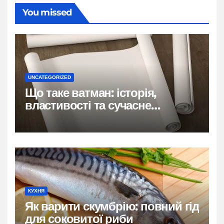
You missed
UNCATEGORIZED
Що таке ватман: історія,
властивості та сучасне
застосування
КУХНЯ
Як варити скумбрію: повний гід
для соковитої риби