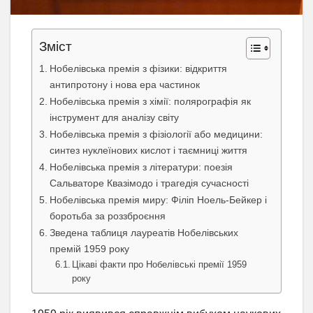
Зміст
Нобелівська премія з фізики: відкриття
антипротону і нова ера частинок
Нобелівська премія з хімії: полярографія як
інструмент для аналізу світу
Нобелівська премія з фізіології або медицини:
синтез нуклеїнових кислот і таємниці життя
Нобелівська премія з літератури: поезія
Сальваторе Квазімодо і трагедія сучасності
Нобелівська премія миру: Філіп Ноель-Бейкер і
боротьба за роззброєння
Зведена таблиця лауреатів Нобелівських
премій 1959 року
Цікаві факти про Нобелівські премії 1959
року