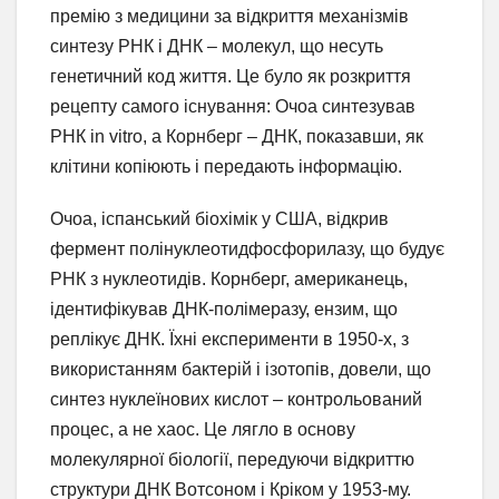
премію з медицини за відкриття механізмів
синтезу РНК і ДНК – молекул, що несуть
генетичний код життя. Це було як розкриття
рецепту самого існування: Очоа синтезував
РНК in vitro, а Корнберг – ДНК, показавши, як
клітини копіюють і передають інформацію.
Очоа, іспанський біохімік у США, відкрив
фермент полінуклеотидфосфорилазу, що будує
РНК з нуклеотидів. Корнберг, американець,
ідентифікував ДНК-полімеразу, ензим, що
реплікує ДНК. Їхні експерименти в 1950-х, з
використанням бактерій і ізотопів, довели, що
синтез нуклеїнових кислот – контрольований
процес, а не хаос. Це лягло в основу
молекулярної біології, передуючи відкриттю
структури ДНК Вотсоном і Кріком у 1953-му.