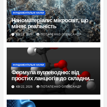
ФУНДАМЕНТАЛЬНІ НАУКИ
Наноматеріали: мікросвіт, що
міняє реальність
КВІ 22, 2026
ПОТАПЕНКО ОЛЕКСАНДР
ФУНДАМЕНТАЛЬНІ НАУКИ
Формула вуглеводню: від
простих ланцюгів до складних
ароматів
КВІ 22, 2026
ПОТАПЕНКО ОЛЕКСАНДР