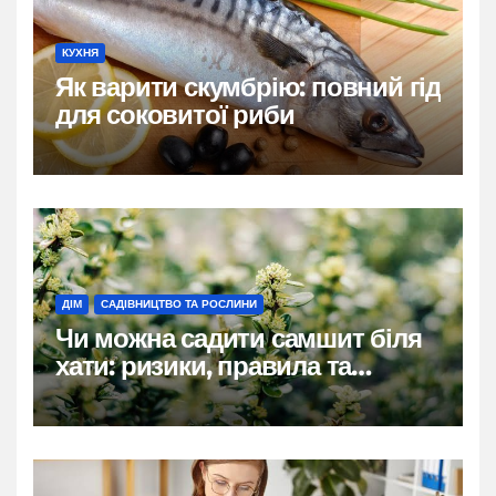
КУХНЯ
Як варити скумбрію: повний гід
для соковитої риби
ДІМ
САДІВНИЦТВО ТА РОСЛИНИ
Чи можна садити самшит біля
хати: ризики, правила та
практичні рішення