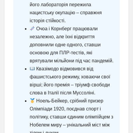
його лабораторія пережила
нацистську окупацію – справжня
історія стійкості.
Очоа і Корнберг працювали
незалежно, але їхні відкриття
доповнили одне одного, ставши
основою для ПЛР-тестів, які
врятували мільйони під час пандемій.
Квазімодо відмовився від
фашистського режиму, ховаючи свої
вірші; його премія – тріумф свободи
слова в Італії після Муссоліні.
Ноель-Бейкер, срібний призер
Олімпіади 1920, поєднав спорт і
політику, ставши єдиним олімпійцем з
Нобелем миру – унікальний міст між
тілом і духом.