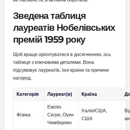
Зведена таблиця
лауреатів Нобелівських
премій 1959 року
Щоб краще орієнтуватися в досягненнях, ось
таблиця з ключовими деталями. Вона
підсумовує лауреатів, їхні країни та причини
нагород.
Категорія
Лауреат(и)
Країна
До
Еміліо
Італія/США,
Ві
Фізика
Сегре, Оуен
США
ан
Чемберлен