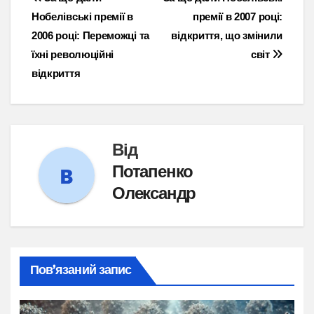
Навігація
Нобелівські премії в
премії в 2007 році:
записів
2006 році: Переможці та
відкриття, що змінили
їхні революційні
світ
відкриття
Від
Потапенко
Олександр
Пов’язаний запис