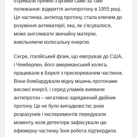
отримали премію з фізики саме за таке
полювання: відкриття антипротону в 1955 році.
Ця частинка, антипод протону, стала ключем до
розуміння антиматерії, яка, як з’ясувалося,
може анігілювати звичайну матерію,
вивільняючи колосальну енергію.
Сегре, італійський фізик, що емігрував до США,
і Чемберлен, його американський колега,
працювали в Берклі з прискорювачем частинок.
Вони бомбардували мідну мішень протонами
високої енергії, і серед уламків виявили
антипротон – негативно заряджений двійник
протону. Це не було випадковістю; роки
розрахунків і експериментів передували
моменту, коли детектори зафіксували цю
ефемерну частинку. Їхня робота підтвердила