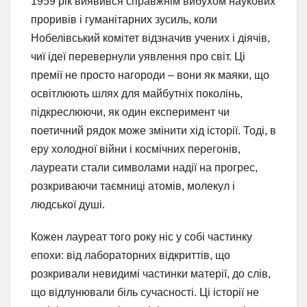
1959 рік виявився справжнім вибухом наукових
проривів і гуманітарних зусиль, коли
Нобелівський комітет відзначив учених і діячів,
чиї ідеї перевернули уявлення про світ. Ці
премії не просто нагороди – вони як маяки, що
освітлюють шлях для майбутніх поколінь,
підкреслюючи, як один експеримент чи
поетичний рядок може змінити хід історії. Тоді, в
еру холодної війни і космічних перегонів,
лауреати стали символами надії на прогрес,
розкриваючи таємниці атомів, молекул і
людської душі.
Кожен лауреат того року ніс у собі частинку
епохи: від лабораторних відкриттів, що
розкривали невидимі частинки матерії, до слів,
що відлунювали біль сучасності. Ці історії не