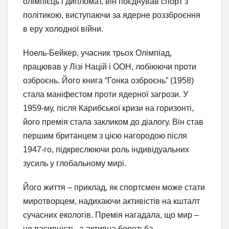
олімпієць і дипломат, він поєднував спорт з
політикою, виступаючи за ядерне роззброєння
в еру холодної війни.
Ноель-Бейкер, учасник трьох Олімпіад,
працював у Лізі Націй і ООН, лобіюючи проти
озброєнь. Його книга “Гонка озброєнь” (1958)
стала маніфестом проти ядерної загрози. У
1959-му, після Карибської кризи на горизонті,
його премія стала закликом до діалогу. Він став
першим британцем з цією нагородою після
1947-го, підкреслюючи роль індивідуальних
зусиль у глобальному мирі.
Його життя – приклад, як спортсмен може стати
миротворцем, надихаючи активістів на кшталт
сучасних екологів. Премія нагадала, що мир –
не пасивність, а активна боротьба.