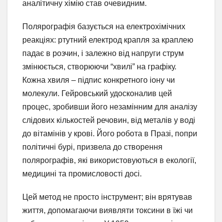
аналітичну хімію став очевидним.
Полярографія базується на електрохімічних
реакціях: ртутний електрод крапля за краплею
падає в розчин, і залежно від напруги струм
змінюється, створюючи “хвилі” на графіку.
Кожна хвиля – підпис конкретного іону чи
молекули. Гейровський удосконалив цей
процес, зробивши його незамінним для аналізу
слідових кількостей речовин, від металів у воді
до вітамінів у крові. Його робота в Празі, попри
політичні бурі, призвела до створення
полярографів, які використовуються в екології,
медицині та промисловості досі.
Цей метод не просто інструмент; він врятував
життя, допомагаючи виявляти токсини в їжі чи