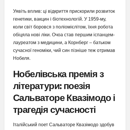
Уявіть вплив: ці відкриття прискорили розвиток
генетики, вакцин і біотехнологій. У 1959-му,
коли світ боровся з поліомієлітом, їхня робота
обіцяла нові ліки. Очоа став першим іспанцем-
лауреатом з медицини, а Корнберг – батьком
сучасної геноміки, чий син пізніше теж отримав
Нобеля.
Нобелівська премія з
літератури: поезія
Сальваторе Квазімодо і
трагедія сучасності
Італійський поет Сальваторе Квазімодо здобув