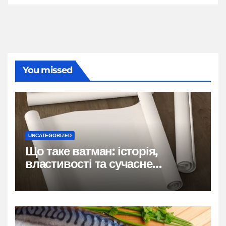
You missed
UNCATEGORIZED
Що таке ватман: історія,
властивості та сучасне
застосування