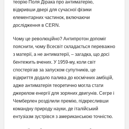
теорію Поля Дірака про антиматерію,
відкривши двері для сучасної фізики
елементарних частинок, включаючи
дослідження в CERN.
Чому це революційно? Антипротон допоміг
пояснити, чому Всесвіт складається переважно
з матерії, а не антиматерії, – загадка, що досі
бентежить вчених. У 1959-му, коли світ
спостерігав за запуском супутників, це
відкриття додало палива до космічних амбіцій,
адже антиматерія теоретично могла стати
джерелом енергії для зоряних двигунів. Сегре і
Чемберлен розділили премію, підкресливши
командну природу науки, де італійський
ентузіазм зустрівся з американською точністю.