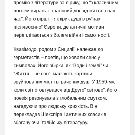
премію з літератури за лірику, що “з класичним
вогнем виражає трагічний досвід життя в наш
час”. Його вірші – як крик душі в руїнах
післявоєнної Європи, де античні мотиви
переплітаються з болем війни і самотності.
Квазімодо, родом з Сицилії, належав до
герметистів – поетів, що ховали сенс у
символах. Його збірки, як “Води і землі” чи
“Життя – не сон”, малюють картини
зруйнованих міст і втрачених душ. У 1959-му,
коли світ оговтувався від Другої світової, його
поезія резонувала з глобальним смутком,
нагадуючи про людську крихкість. Він
перекладав Шекспіра і античних класиків,
збагачуючи італійську літературу.