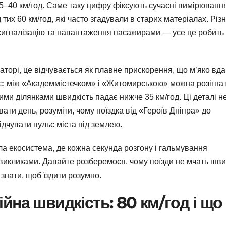
35–40 км/год. Саме таку цифру фіксують сучасні вимірюванн
 тих 60 км/год, які часто згадували в старих матеріалах. Різ
, сигналізацію та навантаження пасажирами — усе це робить
аторі, це відчувається як плавне прискорення, що м’яко вд
ає: між «Академмістечком» і «Житомирською» можна розігна
стими ділянками швидкість падає нижче 35 км/год. Ці деталі н
ти день, розуміти, чому поїздка від «Героїв Дніпра» до
ідчувати пульс міста під землею.
ла екосистема, де кожна секунда розгону і гальмування
 викликами. Давайте розберемося, чому поїзди не мчать шв
 знати, щоб їздити розумно.
на швидкість: 80 км/год і що 