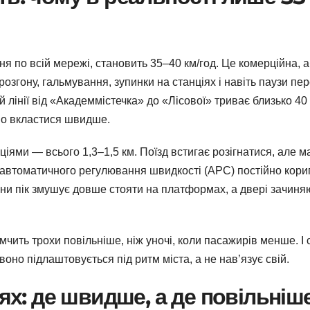
я по всій мережі, становить 35–40 км/год. Це комерційна, 
озгону, гальмування, зупинки на станціях і навіть паузи пе
 лінії від «Академмістечка» до «Лісової» триває близько 40
но вкластися швидше.
іями — всього 1,3–1,5 км. Поїзд встигає розігнатися, але 
 автоматичного регулювання швидкості (АРС) постійно кори
дини пік змушує довше стояти на платформах, а двері зачиня
 мчить трохи повільніше, ніж уночі, коли пасажирів менше. І
но підлаштовується під ритм міста, а не нав’язує свій.
іях: де швидше, а де повільніш