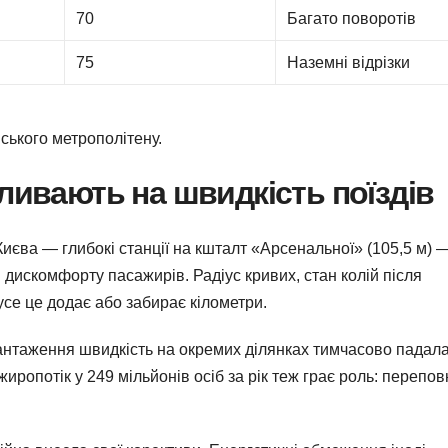
70
Багато поворотів
75
Наземні відрізки
вського метрополітену.
ливають на швидкість поїздів
Києва — глибокі станції на кшталт «Арсенальної» (105,5 м) 
дискомфорту пасажирів. Радіус кривих, стан колій після
усе це додає або забирає кілометри.
антаження швидкість на окремих ділянках тимчасово падала
ропотік у 249 мільйонів осіб за рік теж грає роль: перепов