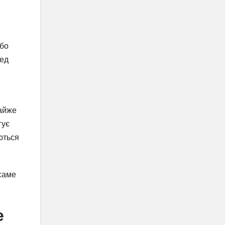
або
ред
майже
гує
ються
 саме
е