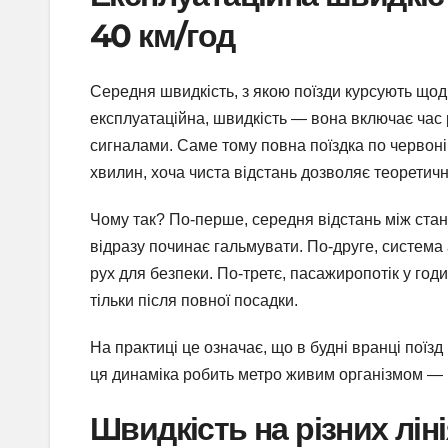
40 км/год
Середня швидкість, з якою поїзди курсують щодн
експлуатаційна, швидкість — вона включає час р
сигналами. Саме тому повна поїздка по червоній
хвилин, хоча чиста відстань дозволяє теоретич
Чому так? По-перше, середня відстань між станц
відразу починає гальмувати. По-друге, система
рух для безпеки. По-третє, пасажиропотік у го
тільки після повної посадки.
На практиці це означає, що в будні вранці поїзд
ця динаміка робить метро живим організмом — во
Швидкість на різних лін