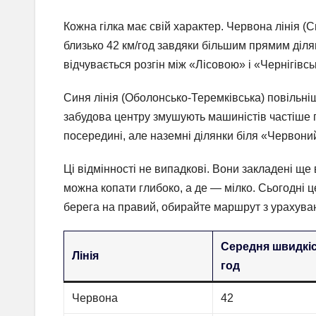
Кожна гілка має свій характер. Червона лінія 
близько 42 км/год завдяки більшим прямим діля
відчувається розгін між «Лісовою» і «Чернігівсь
Синя лінія (Оболонсько-Теремківська) повільніш
забудова центру змушують машиністів частіше 
посередині, але наземні ділянки біля «Червони
Ці відмінності не випадкові. Вони закладені ще 
можна копати глибоко, а де — мілко. Сьогодні 
берега на правий, обирайте маршрут з урахува
Середня швидкіс
Лінія
год
Червона
42