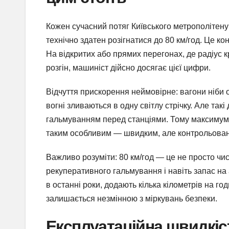
Кожен сучасний потяг Київського метрополітену
технічно здатен розігнатися до 80 км/год. Це к
На відкритих або прямих перегонах, де радіус 
розгін, машиніст дійсно досягає цієї цифри.
Відчуття прискорення неймовірне: вагони ніби о
вогні зливаються в одну світлу стрічку. Але такі 
гальмуванням перед станціями. Тому максимум с
таким особливим — швидким, але контрольова
Важливо розуміти: 80 км/год — це не просто чис
рекуперативного гальмування і навіть запас на 
в останні роки, додають кілька кілометрів на го
залишається незмінною з міркувань безпеки.
Експлуатаційна швидкіс