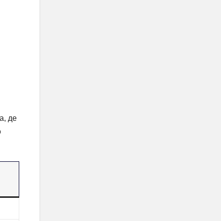
а, де
о