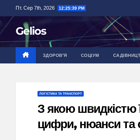
Перейти
Пт. Сер 7th, 2026
12:25:40 PM
до
вмісту
Gelios
ЗДОРОВ’Я
СОЦІУМ
САДІВНИЦ
ЛОГІСТИКА ТА ТРАНСПОРТ
З якою швидкістю ї
цифри, нюанси та 