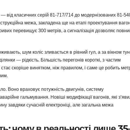
 — від класичних серій 81-717/714 до модернізованих 81-5
онструкційна межа, закладена ще на етапі проектування вагон
кривих перевищує 300 метрів, а сигналізація дозволяє повни
живають, шум коліс зливається в рівний гул, а за вікном тун
ділянки — рідкість. Більшість перегонів короткі, з частим
тає скоріше винятком, ніж правилом, і саме це робить мет
ним.
ло. Воно враховує потужність двигунів, систему
аварійне гальмування. Новіші модифікації вагонів, які з’яв
дину завдяки сучасній електроніці, але загальна межа
ть: чому в реальності лише 35