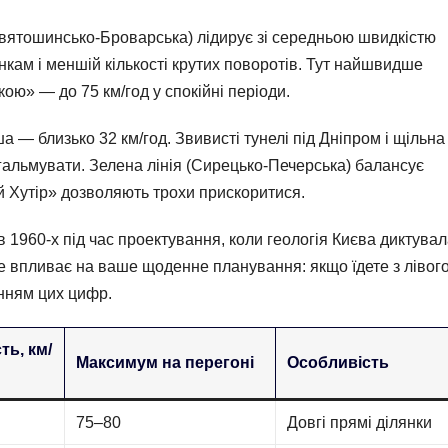
(Святошинсько-Броварська) лідирує зі середньою швидкістю
нкам і меншій кількості крутих поворотів. Тут найшвидше
кою» — до 75 км/год у спокійні періоди.
а — близько 32 км/год. Звивисті тунелі під Дніпром і щільна
гальмувати. Зелена лінія (Сирецько-Печерська) балансує
й Хутір» дозволяють трохи прискоритися.
в 1960-х під час проектування, коли геологія Києва диктувал
це впливає на ваше щоденне планування: якщо їдете з лівог
нням цих цифр.
ть, км/
Максимум на перегоні
Особливість
75–80
Довгі прямі ділянки