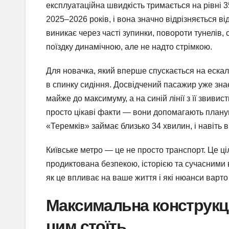
експлуатаційна швидкість тримається на рівні 
2025–2026 років, і вона значно відрізняється від
виникає через часті зупинки, повороти тунелів
поїздку динамічною, але не надто стрімкою.
Для новачка, який вперше спускається на ескал
в спинку сидіння. Досвідчений пасажир уже зн
майже до максимуму, а на синій лінії з її звиви
просто цікаві факти — вони допомагають планува
«Теремків» займає близько 34 хвилин, і навіть в
Київське метро — це не просто транспорт. Це ці
продиктована безпекою, історією та сучасними
як це впливає на ваше життя і які нюанси варто
Максимальна конструкцій
цим стоїть