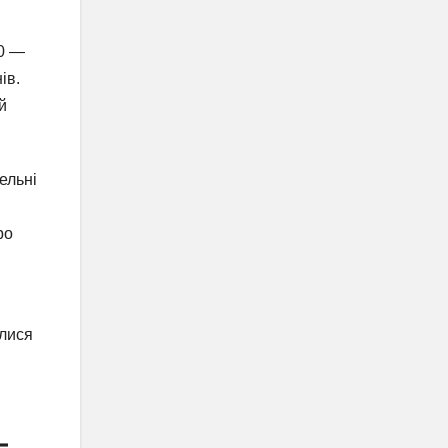
40 —
ів.
й
ельні
ро
илися
–