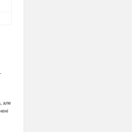
—
, але
нені