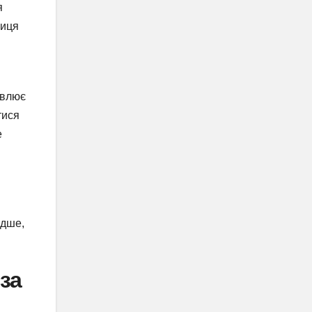
я
ниця
авлює
тися
е
идше,
за