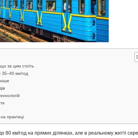
 що за цим стоїть
е 35–40 км/год
ьніше
дів
технологій
ття
 на практиці
до 80 км/год на прямих ділянках, але в реальному житті сер