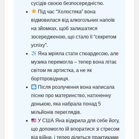
сусідів своєю безпосередністю.
Під час “Холостяка” вона
відмовилася від алкогольних напоїв
на зйомках, щоб залишатися
зосередженою, що стало її “секретом
успіху”.
Яна мріяла стати стюардесою, але
музика перемогла – тепер вона літає
світом як артистка, а не як
бортпровідниця.
Після розлучення вона написала
пісню про материнство, натхненну
донькою, яка набрала понад 5
мільйонів переглядів.
У США Яна відкрила для себе йогу,
що допомогло їй впоратися зі стресом
від війни, і тепер ділиться практиками