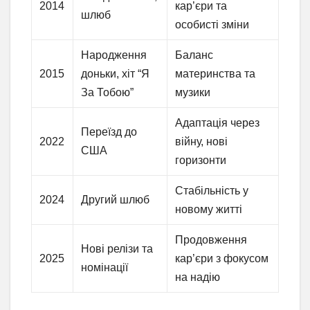
2014
кар’єри та
шлюб
особисті зміни
Народження
Баланс
2015
доньки, хіт “Я
материнства та
За Тобою”
музики
Адаптація через
Переїзд до
2022
війну, нові
США
горизонти
Стабільність у
2024
Другий шлюб
новому житті
Продовження
Нові релізи та
2025
кар’єри з фокусом
номінації
на надію