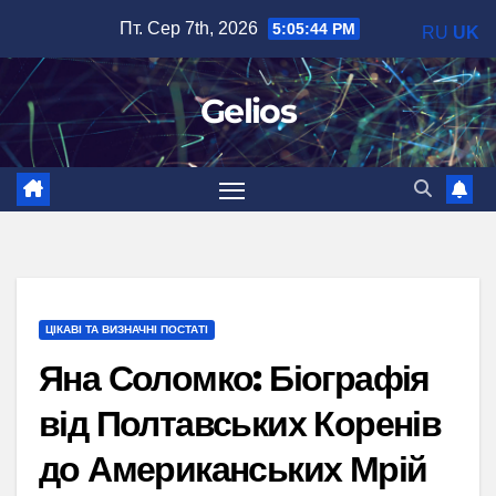
Перейти
Пт. Сер 7th, 2026
5:05:45 PM
RU
UK
до
вмісту
Gelios
ЦІКАВІ ТА ВИЗНАЧНІ ПОСТАТІ
Яна Соломко: Біографія
від Полтавських Коренів
до Американських Мрій