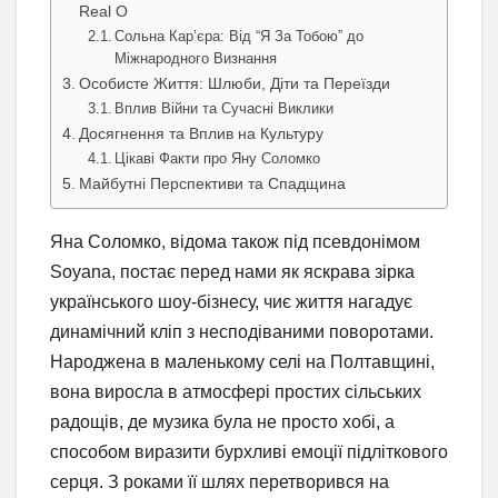
Real O
Сольна Кар’єра: Від “Я За Тобою” до
Міжнародного Визнання
Особисте Життя: Шлюби, Діти та Переїзди
Вплив Війни та Сучасні Виклики
Досягнення та Вплив на Культуру
Цікаві Факти про Яну Соломко
Майбутні Перспективи та Спадщина
Яна Соломко, відома також під псевдонімом
Soyana, постає перед нами як яскрава зірка
українського шоу-бізнесу, чиє життя нагадує
динамічний кліп з несподіваними поворотами.
Народжена в маленькому селі на Полтавщині,
вона виросла в атмосфері простих сільських
радощів, де музика була не просто хобі, а
способом виразити бурхливі емоції підліткового
серця. З роками її шлях перетворився на