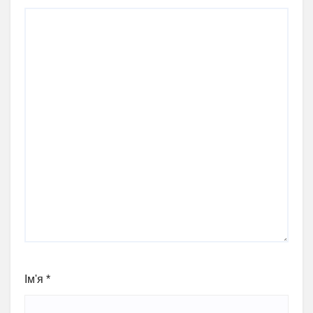
Ім'я
*