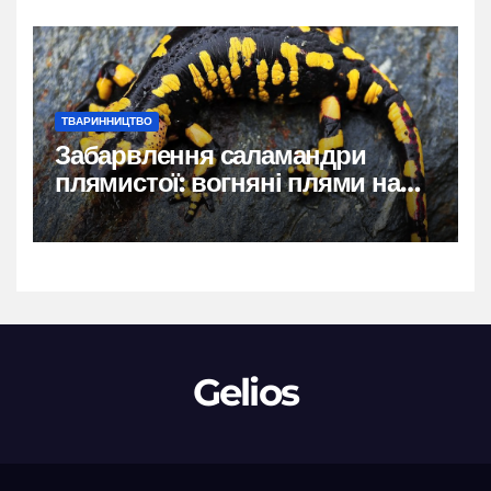
ТВАРИННИЦТВО
Забарвлення саламандри
плямистої: вогняні плями на
чорному тлі
Gelios