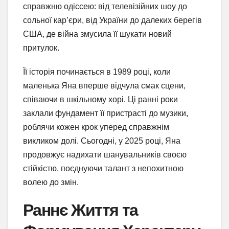
справжню одіссею: від телевізійних шоу до
сольної кар’єри, від України до далеких берегів
США, де війна змусила її шукати новий
притулок.
Її історія починається в 1989 році, коли
маленька Яна вперше відчула смак сцени,
співаючи в шкільному хорі. Ці ранні роки
заклали фундамент її пристрасті до музики,
роблячи кожен крок уперед справжнім
викликом долі. Сьогодні, у 2025 році, Яна
продовжує надихати шанувальників своєю
стійкістю, поєднуючи талант з непохитною
волею до змін.
Раннє Життя та