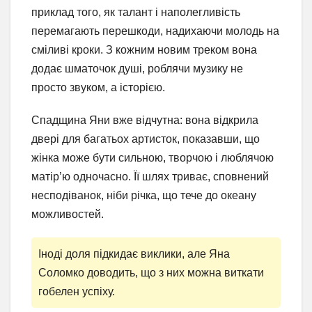
приклад того, як талант і наполегливість
перемагають перешкоди, надихаючи молодь на
сміливі кроки. З кожним новим треком вона
додає шматочок душі, роблячи музику не
просто звуком, а історією.
Спадщина Яни вже відчутна: вона відкрила
двері для багатьох артисток, показавши, що
жінка може бути сильною, творчою і люблячою
матір’ю одночасно. Її шлях триває, сповнений
несподіванок, ніби річка, що тече до океану
можливостей.
Іноді доля підкидає виклики, але Яна
Соломко доводить, що з них можна виткати
гобелен успіху.