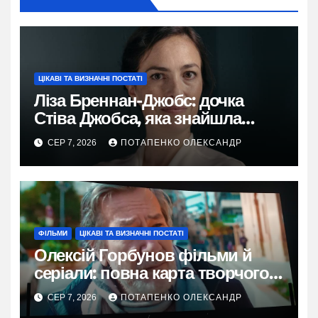
ЦІКАВІ ТА ВИЗНАЧНІ ПОСТАТІ
Ліза Бреннан-Джобс: дочка
Стіва Джобса, яка знайшла
власний голос
СЕР 7, 2026
ПОТАПЕНКО ОЛЕКСАНДР
ФІЛЬМИ
ЦІКАВІ ТА ВИЗНАЧНІ ПОСТАТІ
Олексій Горбунов фільми й
серіали: повна карта творчого
шляху
СЕР 7, 2026
ПОТАПЕНКО ОЛЕКСАНДР