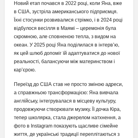
Новий етап почався в 2022 році, коли Яна, вже
в США, зустріла американського підприємця.
Їхні стосунки розвивалися стрімко, і в 2024 році
відбулося весілля в Маямі – церемонія була
скромною, але сповненою тепла, з видом на
океан. У 2025 році Яна поділилася в інтерв’ю,
як цей шлюб допоміг їй адаптуватися до нової
реальності, балансуючи між материнством і
кар’єрою.
Переїзд до США став не просто зміною адреси,
а справжньою трансформацією: Яна вивчала
англійську, інтегрувалася в місцеву культуру,
продовжуючи створювати музику. Її дочка Кіра,
тепер школярка, стала джерелом натхнення, а
фото в Instagram показують щасливе сімейне
життя, де українські традиції переплітаються з