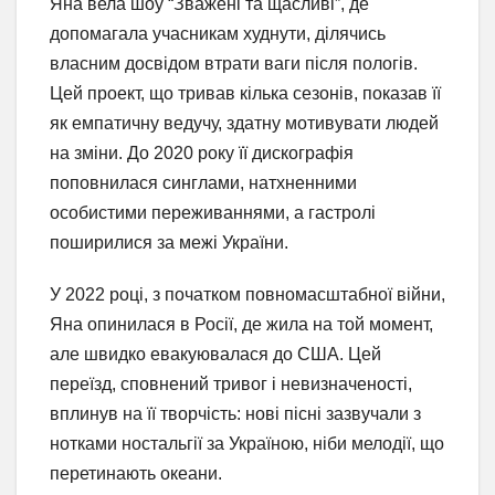
Яна вела шоу “Зважені та щасливі”, де
допомагала учасникам худнути, ділячись
власним досвідом втрати ваги після пологів.
Цей проект, що тривав кілька сезонів, показав її
як емпатичну ведучу, здатну мотивувати людей
на зміни. До 2020 року її дискографія
поповнилася синглами, натхненними
особистими переживаннями, а гастролі
поширилися за межі України.
У 2022 році, з початком повномасштабної війни,
Яна опинилася в Росії, де жила на той момент,
але швидко евакуювалася до США. Цей
переїзд, сповнений тривог і невизначеності,
вплинув на її творчість: нові пісні зазвучали з
нотками ностальгії за Україною, ніби мелодії, що
перетинають океани.