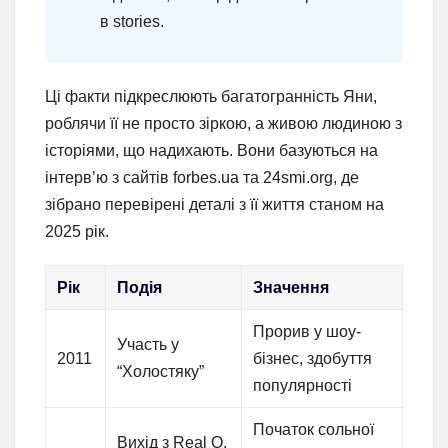
в stories.
Ці факти підкреслюють багатогранність Яни,
роблячи її не просто зіркою, а живою людиною з
історіями, що надихають. Вони базуються на
інтерв’ю з сайтів forbes.ua та 24smi.org, де
зібрано перевірені деталі з її життя станом на
2025 рік.
Рік
Подія
Значення
Прорив у шоу-
Участь у
2011
бізнес, здобуття
“Холостяку”
популярності
Початок сольної
Вихід з Real O,