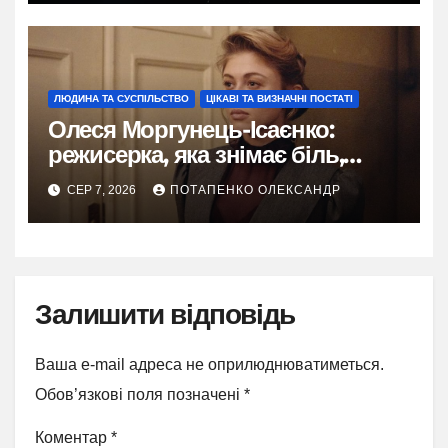
ЛЮДИНА ТА СУСПІЛЬСТВО
ЦІКАВІ ТА ВИЗНАЧНІ ПОСТАТІ
Олеся Моргунець-Ісаєнко:
режисерка, яка знімає біль,
пам’ять і надію України
СЕР 7, 2026
ПОТАПЕНКО ОЛЕКСАНДР
Залишити відповідь
Ваша e-mail адреса не оприлюднюватиметься.
Обов’язкові поля позначені
*
Коментар
*