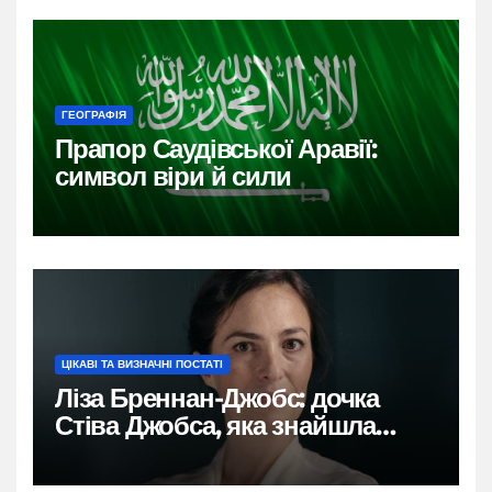
ГЕОГРАФІЯ
Прапор Саудівської Аравії:
символ віри й сили
ЦІКАВІ ТА ВИЗНАЧНІ ПОСТАТІ
Ліза Бреннан-Джобс: дочка
Стіва Джобса, яка знайшла
власний голос