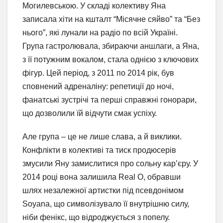
Могилевською. У складі колективу Яна
записала хіти на кшталт “Місячне сяйво” та “Без
нього”, які лунали на радіо по всій Україні.
Група гастролювала, збираючи аншлаги, а Яна,
з її потужним вокалом, стала однією з ключових
фігур. Цей період, з 2011 по 2014 рік, був
сповнений адреналіну: репетиції до ночі,
фанатські зустрічі та перші справжні гонорари,
що дозволили їй відчути смак успіху.
Але група – це не лише слава, а й виклики.
Конфлікти в колективі та тиск продюсерів
змусили Яну замислитися про сольну кар’єру. У
2014 році вона залишила Real O, обравши
шлях незалежної артистки під псевдонімом
Soyana, що символізувало її внутрішню силу,
ніби фенікс, що відроджується з попелу.