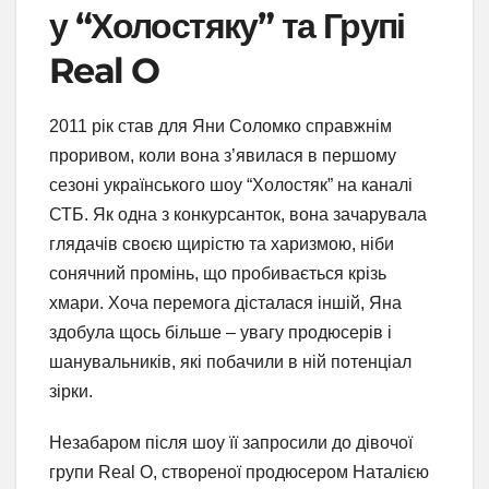
у “Холостяку” та Групі
Real O
2011 рік став для Яни Соломко справжнім
проривом, коли вона з’явилася в першому
сезоні українського шоу “Холостяк” на каналі
СТБ. Як одна з конкурсанток, вона зачарувала
глядачів своєю щирістю та харизмою, ніби
сонячний промінь, що пробивається крізь
хмари. Хоча перемога дісталася іншій, Яна
здобула щось більше – увагу продюсерів і
шанувальників, які побачили в ній потенціал
зірки.
Незабаром після шоу її запросили до дівочої
групи Real O, створеної продюсером Наталією