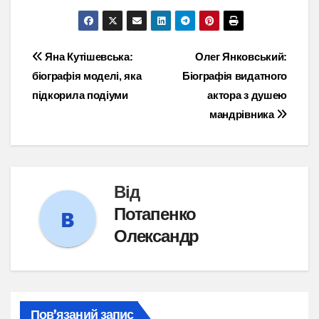
Навігація
Яна Кутішевська:
Олег Янковський:
біографія моделі, яка
Біографія видатного
записів
підкорила подіуми
актора з душею
мандрівника
Від
Потапенко
Олександр
Пов’язаний запис