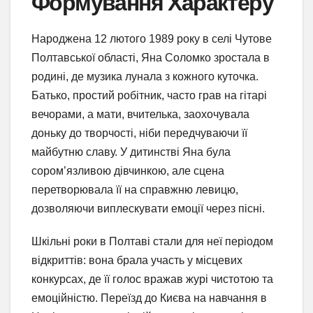
Формування Характеру
Народжена 12 лютого 1989 року в селі Чутове
Полтавської області, Яна Соломко зростала в
родині, де музика лунала з кожного куточка.
Батько, простий робітник, часто грав на гітарі
вечорами, а мати, вчителька, заохочувала
доньку до творчості, ніби передчуваючи її
майбутню славу. У дитинстві Яна була
сором’язливою дівчинкою, але сцена
перетворювала її на справжню левицю,
дозволяючи виплескувати емоції через пісні.
Шкільні роки в Полтаві стали для неї періодом
відкриттів: вона брала участь у місцевих
конкурсах, де її голос вражав журі чистотою та
емоційністю. Переїзд до Києва на навчання в