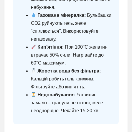
набухання.
Газована мінералка:
Бульбашки
CO2 руйнують гель, желе
“спіллюється”. Використовуйте
негазовану.
Кип’ятіння:
При 100°C желатин
втрачає 50% сили. Нагрівайте до
60°C максимум.
Жорстка вода без фільтра:
Кальцій робить гель крихким.
Фільтруйте або кип’ятіть.
Недонабухання:
5 хвилин
замало – гранули не готові, желе
неоднорідне. Чекайте 15-20 хв.