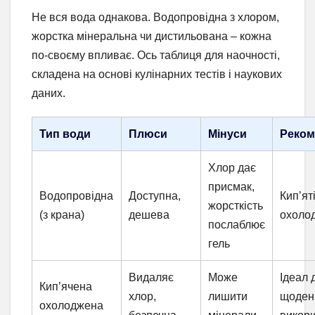
Не вся вода однакова. Водопровідна з хлором,
жорстка мінеральна чи дистильована – кожна
по-своєму впливає. Ось таблиця для наочності,
складена на основі кулінарних тестів і наукових
даних.
Тип води
Плюси
Мінуси
Реком
Хлор дає
присмак,
Водопровідна
Доступна,
Кип’яті
жорсткість
(з крана)
дешева
охолод
послаблює
гель
Видаляє
Може
Ідеал 
Кип’ячена
хлор,
лишити
щоден
охолоджена