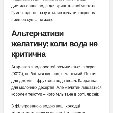
дистильована вода для кришталевої чистоти.
Гумор: одного разу я залив желатин окропом –
вийшов суп, а не желе!
Альтернативи
желатину: коли вода не
критична
Агар-агар з водоростей розчиняється в окропі
(90°C), не боїться кипіння, веганський. Пектин
для джемів – фруктова вода ідеал. Каррагінан
для молочних десертів. Але желатин лишається
королем текстур – його гель тане в роті, як сніг.
З фільтрованою водою ваші холодці
триматимуть форму на святі, а десерти