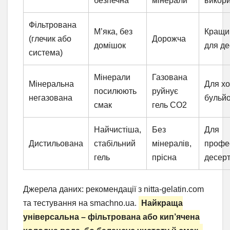
безпечна
мінерали
викор
Фільтрована
М’яка, без
Кращи
(глечик або
Дорожча
домішок
для де
система)
Мінерали
Газована
Мінеральна
Для х
посилюють
руйнує
негазована
бульй
смак
гель CO2
Найчистіша,
Без
Для
Дистильована
стабільний
мінералів,
профе
гель
прісна
десерт
Джерела даних: рекомендації з nitta-gelatin.com
та тестування на smachno.ua.
Найкраща
універсальна – фільтрована або кип’ячена