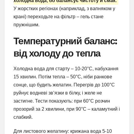
холодна вода, бо балансує чистоту й смак.
У жорстких регіонах (наприклад, з вапняком у
крані) переходьте на фільтр – гель стане
пружнішим.
Температурний баланс:
від холоду до тепла
Холодна вода для старту – 10-20°C, набухання
15 хвилин. Потім тепла – 50°C, ніби ранкове
сонце, що будить желатин. Перегрів до 100°C
руйнує водневі зв’язки в білку, і желе не
застигне. Тести показують: при 60°C розчин
прозорий за 2 хвилини, при 90°C – каламутний і
слабкий.
Для листового желатину: крижана вода 5-10