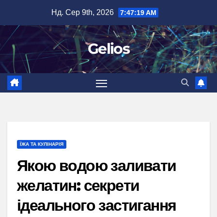
Перейти
Нд. Сер 9th, 2026
7:47:20 AM
до
вмісту
Gelios
ЇЖА ТА КУЛІНАРІЯ
Якою водою заливати
желатин: секрети
ідеального застигання