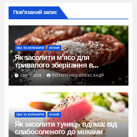
Пов’язаний запис
ЇЖА ТА КУЛІНАРІЯ
КУХНЯ
Як засолити м’ясо для
тривалого зберігання в
домашніх умовах
СЕР 7, 2026
ПОТАПЕНКО ОЛЕКСАНДР
ЇЖА ТА КУЛІНАРІЯ
КУХНЯ
Як засолити тунець вдома: від
слабосоленого до мохами