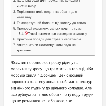
Ідеальна вода для набухання: холодна і
чистий вибір
Порівняння типів води: яка обрати для
желатину
Температурний баланс: від холоду до тепла
Пропорції желатину: скільки води на грам
Типові помилки при розведенні желатину
Практичні поради для страв з желатином
Альтернативи желатину: коли вода не
критична
Желатин перетворює просту рідину на
мерехтливу красу, що тремтить на тарілці, ніби
морська хвиля під сонцем. Цей скромний
порошок з колагену ховає в собі магію текстур –
від ніжного пудингу до щільного холодцю. Але
все руйнується, якщо обрати не ту воду: грудки,
що не розчиняються, або желе, яке