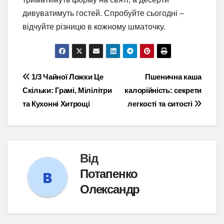
дивуватимуть гостей. Спробуйте сьогодні –
відчуйте різницю в кожному шматочку.
Навігація
1/3 Чайної Ложки Це
Пшенична каша
Скільки: Грамі, Мілілітри
калорійність: секрети
записів
та Кухонні Хитрощі
легкості та ситості
Від
Потапенко
Олександр