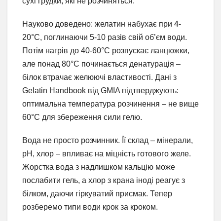
сухі грудки, які не розчиняться.
Науково доведено: желатин набухає при 4-
20°C, поглинаючи 5-10 разів свій об’єм води.
Потім нагрів до 40-60°C розпускає ланцюжки,
але понад 80°C починається денатурація –
білок втрачає желюючі властивості. Дані з
Gelatin Handbook від GMIA підтверджують:
оптимальна температура розчинення – не вище
60°C для збереження сили гелю.
Вода не просто розчинник. Її склад – мінерали,
pH, хлор – впливає на міцність готового желе.
Жорстка вода з надлишком кальцію може
послабити гель, а хлор з крана іноді реагує з
білком, даючи гіркуватий присмак. Тепер
розберемо типи води крок за кроком.