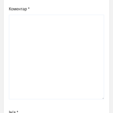
Коментар
*
Ім'я
*