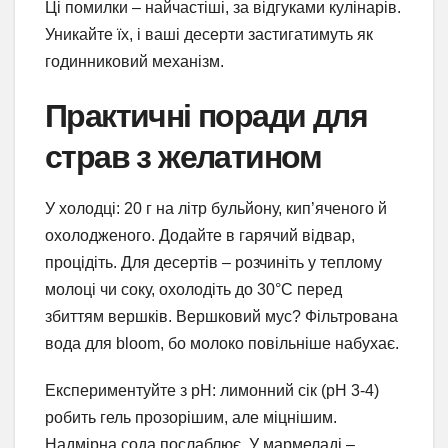
Ці помилки – найчастіші, за відгуками кулінарів.
Уникайте їх, і ваші десерти застигатимуть як
годинниковий механізм.
Практичні поради для
страв з желатином
У холодці: 20 г на літр бульйону, кип’яченого й
охолодженого. Додайте в гарячий відвар,
процідіть. Для десертів – розчиніть у теплому
молоці чи соку, охолодіть до 30°C перед
збиттям вершків. Вершковий мус? Фільтрована
вода для bloom, бо молоко повільніше набухає.
Експериментуйте з pH: лимонний сік (pH 3-4)
робить гель прозорішим, але міцнішим.
Надмірна сода послаблює. У мармеладі –