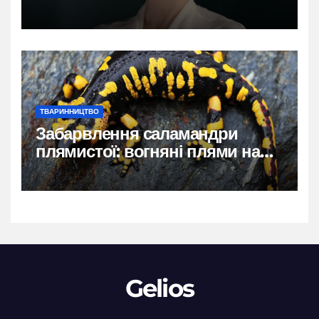
власний голос
ТВАРИННИЦТВО
Забарвлення саламандри
плямистої: вогняні плями на
чорному тлі
Gelios