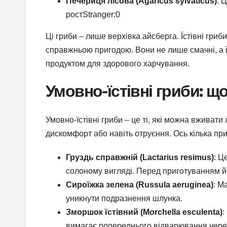
Печериця лісова (Agaricus sylvaticus)
: 
ростStranger:0
Ці гриби – лише верхівка айсберга. Їстівні гриби
справжньою пригодою. Вони не лише смачні, а й 
продуктом для здорового харчування.
Умовно-їстівні гриби: щ
Умовно-їстівні гриби – це ті, які можна вживат
дискомфорт або навіть отруєння. Ось кілька при
Груздь справжній (Lactarius resimus)
: Ц
солоному вигляді. Перед приготуванням йог
Сироїжка зелена (Russula aeruginea)
: М
уникнути подразнення шлунка.
Зморшок їстівний (Morchella esculenta)
:
вимагає попереднього відварювання через