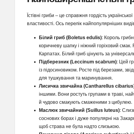
Їстівні гриби – це справжня гордість українсько
властивості. Ось перелік найпопулярніших видів, 
Білий гриб (Boletus edulis)
: Король грибн
коричневу шапку і ніжний горіховий смак. Р
Карпатах. Білий гриб цінують за універсал
Підберезник (Leccinum scabrum)
: Цей г
із підосиновиком. Росте під березами, звід
для тушкування та маринування.
Лисичка звичайна (Cantharellus cibarius
іншими. Вони ростуть групами в траві, на
й чудово смакують смаженими з цибулею.
Маслюк звичайний (Suillus luteus)
: Слиз
соснових борах і дуже популярні на Закар
щоб страва не була надто слизькою.