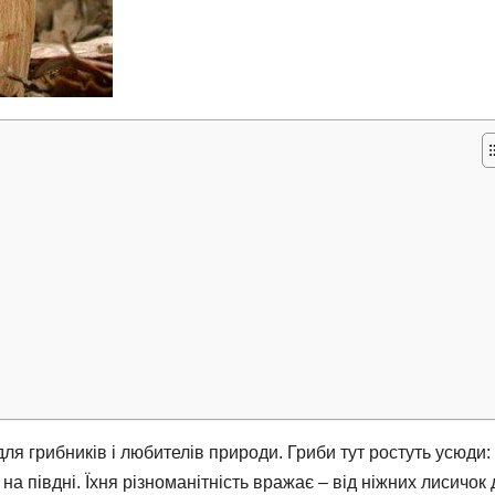
для грибників і любителів природи. Гриби тут ростуть усюди: 
а півдні. Їхня різноманітність вражає – від ніжних лисичок 