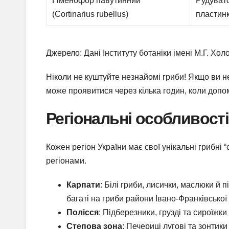
Гіменофор павутинний
Рудувато
(Cortinarius rubellus)
пластинк
Джерело: Дані Інституту ботаніки імені М.Г. Хо
Ніколи не куштуйте незнайомі гриби! Якщо ви не
може проявитися через кілька годин, коли допо
Регіональні особливості 
Кожен регіон України має свої унікальні грибні
регіонами.
Карпати
: Білі гриби, лисички, маслюки й 
багаті на гриби райони Івано-Франківської
Полісся
: Підберезники, грузді та сироїжк
Степова зона
: Печериці лугові та зонтик