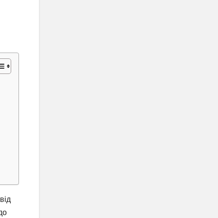
від
до