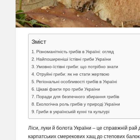
Зміст
Різноманітність грибів в Україні: огляд
Найпоширеніші їстівні гриби України
Умовно-їстівні гриби: що потрібно знати
Отруйні гриби: як не стати жертвою
Регіональні особливості грибів в Україні
Цікаві факти про гриби України
Поради для безпечного збирання грибів
Екологічна роль грибів у природі України
Гриби в українській кухні та культурі
Ліси, луки й болота України – це справжній рай 
карпатських смерекових хащ до степових балок н