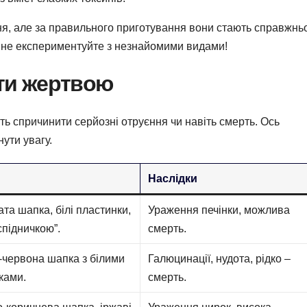
ння, але за правильного приготування вони стають справжн
і не експериментуйте з незнайомими видами!
ати жертвою
уть спричинити серйозні отруєння чи навіть смерть. Ось
ути увагу.
Наслідки
та шапка, білі пластинки,
Ураження печінки, можлива
“спідничкою”.
смерть.
-червона шапка з білими
Галюцинації, нудота, рідко –
ками.
смерть.