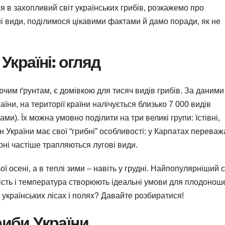
ся в захопливий світ українських грибів, розкажемо про
вні види, поділимося цікавими фактами й дамо поради, як не
Україні: огляд
ючим ґрунтам, є домівкою для тисяч видів грибів. За даними
аїни, на території країни налічується близько 7 000 видів
ми). Їх можна умовно поділити на три великі групи: їстівні,
іон України має свої “грибні” особливості: у Карпатах перева
 зоні частіше трапляються лугові види.
ьої осені, а в теплі зими – навіть у грудні. Найпопулярніший 
ість і температура створюють ідеальні умови для плодонош
 українських лісах і полях? Давайте розбиратися!
риби України