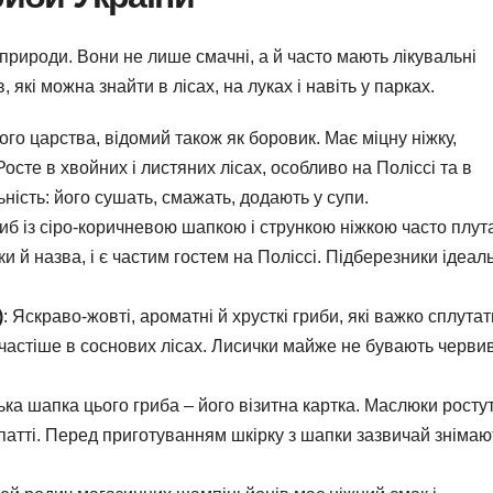
ї природи. Вони не лише смачні, а й часто мають лікувальні
які можна знайти в лісах, на луках і навіть у парках.
ого царства, відомий також як боровик. Має міцну ніжку,
осте в хвойних і листяних лісах, особливо на Поліссі та в
ьність: його сушать, смажать, додають у супи.
риб із сіро-коричневою шапкою і стрункою ніжкою часто плут
ки й назва, і є частим гостем на Поліссі. Підберезники ідеал
)
: Яскраво-жовті, ароматні й хрусткі гриби, які важко сплутат
йчастіше в соснових лісах. Лисички майже не бувають черв
ька шапка цього гриба – його візитна картка. Маслюки ростут
патті. Перед приготуванням шкірку з шапки зазвичай знімаю