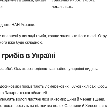
-коричнева шапка, іржаві
Ураження нирок, висока
и.
летальність.
лодного НАН України.
 впевнені у вигляді гриба, краще залишити його в лісі. Отр
мога вже буде складною.
грибів в Україні
 “скарби”. Ось як розподіляються найпопулярніші види за
підосиновики процвітають у смерекових і букових лісах. Осо
 та Закарпатської областей.
и люблять вологі листяні ліси Житомирщини й Чернігівщини.
и строкаті ростуть на відкритих полях Одещини й Херсонщин