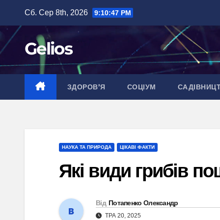
Перейти
Сб. Сер 8th, 2026
9:10:48 PM
до
вмісту
Gelios
ЗДОРОВ’Я
СОЦІУМ
САДІВНИЦ
НАУКА ТА ПРИРОДА
ЦІКАВІ ФАКТИ
Які види грибів по
Від
Потапенко Олександр
ТРА 20, 2025