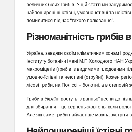
величних білих грибів. У цій статті ми зануримо
найпоширеніші їстівні, умовно-їстівні та неїсті
помилитися під час “тихого полювання”.
Різноманітність грибів в 
Україна, завдяки своїм кліматичним зонам і род
Інституту ботаніки імені М.Г. Холодного НАН Укр
макроміцетів (грибів із видимими плодовими тіла
умовно-їстівні та неїстівні (отруйні). Кожен рег
лісові гриби, на Поліссі – болотні, а в степовій
Гриби в Україні ростуть із ранньої весни до пізн
для збирання – це серпень-жовтень, коли волог
Але які саме гриби найчастіше можна зустріти в
Найпоширеніші їстівні г