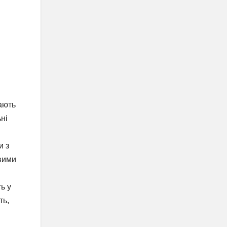
ають
ьні
и з
ивими
ь у
ть,