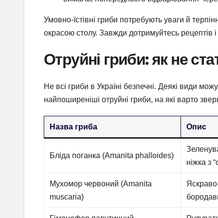
Умовно-їстівні гриби потребують уваги й терпі
окрасою столу. Завжди дотримуйтесь рецептів 
Отруйні гриби: як не ст
Не всі гриби в Україні безпечні. Деякі види мож
найпоширеніші отруйні гриби, на які варто зверн
Назва гриба
Опис
Зеленува
Бліда поганка (Amanita phalloides)
ніжка з 
Мухомор червоний (Amanita
Яскраво
muscaria)
бородав