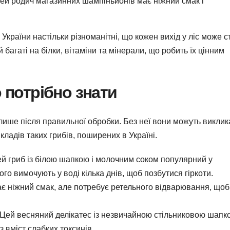
Цей родич магазинних шампіньйонів має ніжний смак і
 України настільки різноманітні, що кожен вихід у ліс може с
багаті на білки, вітаміни та мінерали, що робить їх цінним
о потрібно знати
и лише після правильної обробки. Без неї вони можуть виклик
кладів таких грибів, поширених в Україні.
ей гриб із білою шапкою і молочним соком популярний у
о вимочують у воді кілька днів, щоб позбутися гіркоти.
ає ніжний смак, але потребує ретельного відварювання, щоб
 Цей весняний делікатес із незвичайною стільниковою шапк
 вміст слабких токсинів.