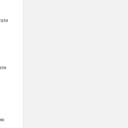
тати
ати
ою