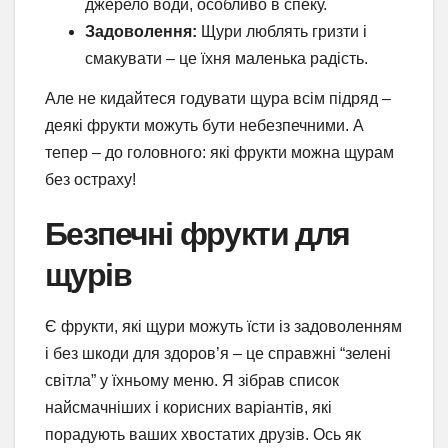
джерело води, особливо в спеку.
Задоволення:
Щури люблять гризти і
смакувати – це їхня маленька радість.
Але не кидайтеся годувати щура всім підряд –
деякі фрукти можуть бути небезпечними. А
тепер – до головного: які фрукти можна щурам
без остраху!
Безпечні фрукти для
щурів
Є фрукти, які щури можуть їсти із задоволенням
і без шкоди для здоров’я – це справжні “зелені
світла” у їхньому меню. Я зібрав список
найсмачніших і корисних варіантів, які
порадують ваших хвостатих друзів. Ось як