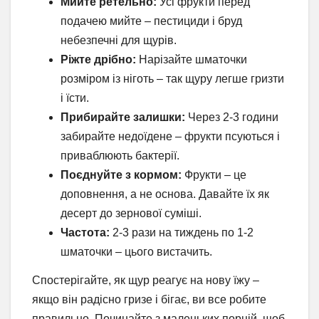
Мийте ретельно:
Усі фрукти перед
подачею мийте – пестициди і бруд
небезпечні для щурів.
Ріжте дрібно:
Нарізайте шматочки
розміром із ніготь – так щуру легше гризти
і їсти.
Прибирайте залишки:
Через 2-3 години
забирайте недоїдене – фрукти псуються і
приваблюють бактерії.
Поєднуйте з кормом:
Фрукти – це
доповнення, а не основа. Давайте їх як
десерт до зернової суміші.
Частота:
2-3 рази на тиждень по 1-2
шматочки – цього вистачить.
Спостерігайте, як щур реагує на нову їжу –
якщо він радісно гризе і бігає, ви все робите
правильно. Починайте з маленьких порцій, щоб