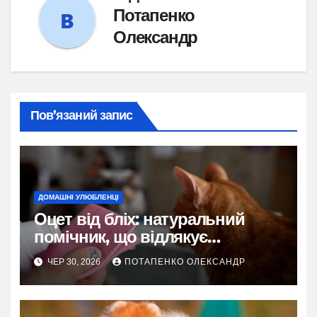
Потапенко
Олександр
Пов’язаний запис
ДОМАШНІ УЛЮБЛЕНЦІ
Оцет від бліх: натуральний
помічник, що відлякує
паразитів, але потребує
ЧЕР 30, 2026
ПОТАПЕНКО ОЛЕКСАНДР
розумного підходу