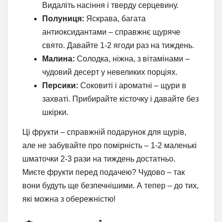
Видаліть насіння і тверду серцевину.
Полуниця:
Яскрава, багата
антиоксидантами – справжнє щуряче
свято. Давайте 1-2 ягоди раз на тиждень.
Малина:
Солодка, ніжна, з вітамінами –
чудовий десерт у невеликих порціях.
Персики:
Соковиті і ароматні – щури в
захваті. Прибирайте кісточку і давайте без
шкірки.
Ці фрукти – справжній подарунок для щурів,
але не забувайте про помірність – 1-2 маленькі
шматочки 2-3 рази на тиждень достатньо.
Миєте фрукти перед подачею? Чудово – так
вони будуть ще безпечнішими. А тепер – до тих,
які можна з обережністю!