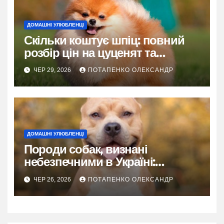
ДОМАШНІ УЛЮБЛЕНЦІ
Скільки коштує шпіц: повний
розбір цін на цуценят та
утримання
ЧЕР 29, 2026
ПОТАПЕНКО ОЛЕКСАНДР
ДОМАШНІ УЛЮБЛЕНЦІ
Породи собак, визнані
небезпечними в Україні:
детальний розбір правил
ЧЕР 26, 2026
ПОТАПЕНКО ОЛЕКСАНДР
утримання, вигулу та
відповідальності у 2026 році