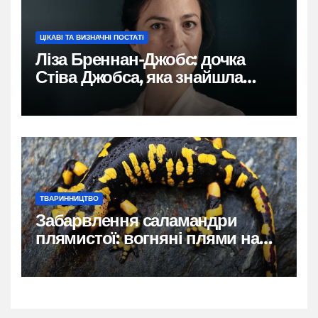
ЦІКАВІ ТА ВИЗНАЧНІ ПОСТАТІ
Ліза Бреннан-Джобс: дочка
Стіва Джобса, яка знайшла
власний голос
ТВАРИННИЦТВО
Забарвлення саламандри
плямистої: вогняні плями на
чорному тлі