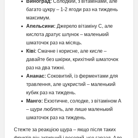
Виноград:
Солодкий, з вітамінами, але
багато цукру – 1-2 ягоди раз на тиждень
максимум.
Апельсини:
Джерело вітаміну C, але
кислота дратує шлунок – маленький
шматочок раз на місяць.
Ківі:
Смачне і корисне, але кисле –
давайте без шкірки, крихітний шматочок
раз на два тижні.
Ананас:
Соковитий, із ферментами для
травлення, але цукристий – маленький
кубик раз на тиждень.
Манго:
Екзотичне, солодке, з вітаміном A
– щури люблять, але лише маленький
шматочок раз на тиждень.
Стежте за реакцією щура – якщо після таких
фруктів він активний і веселий, усе гаразд. Але