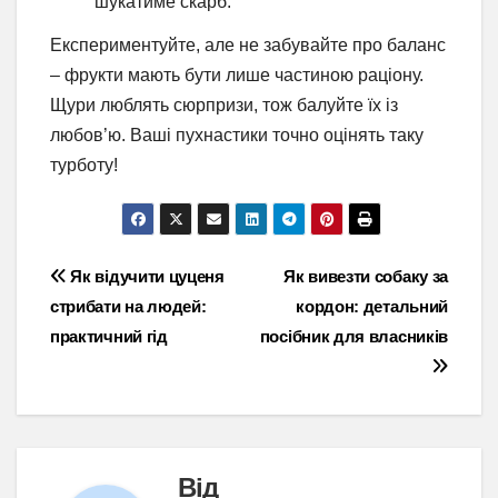
шукатиме скарб.
Експериментуйте, але не забувайте про баланс
– фрукти мають бути лише частиною раціону.
Щури люблять сюрпризи, тож балуйте їх із
любов’ю. Ваші пухнастики точно оцінять таку
турботу!
Навігація
Як відучити цуценя
Як вивезти собаку за
стрибати на людей:
кордон: детальний
записів
практичний гід
посібник для власників
Від