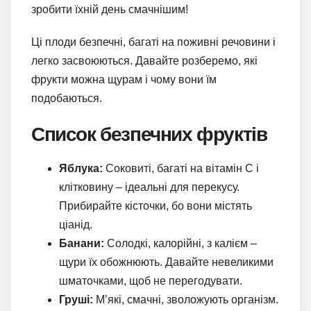
зробити їхній день смачнішим!
Ці плоди безпечні, багаті на поживні речовини і
легко засвоюються. Давайте розберемо, які
фрукти можна щурам і чому вони їм
подобаються.
Список безпечних фруктів
Яблука:
Соковиті, багаті на вітамін C і
клітковину – ідеальні для перекусу.
Прибирайте кісточки, бо вони містять
ціанід.
Банани:
Солодкі, калорійні, з калієм –
щури їх обожнюють. Давайте невеликими
шматочками, щоб не перегодувати.
Груші:
М’які, смачні, зволожують організм.