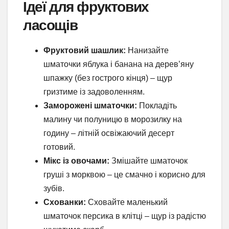
Ідеї для фруктових
ласощів
Фруктовий шашлик:
Нанизайте
шматочки яблука і банана на дерев’яну
шпажку (без гострого кінця) – щур
гризтиме із задоволенням.
Заморожені шматочки:
Покладіть
малину чи полуницю в морозилку на
годину – літній освіжаючий десерт
готовий.
Мікс із овочами:
Змішайте шматочок
груші з морквою – це смачно і корисно для
зубів.
Схованки:
Сховайте маленький
шматочок персика в клітці – щур із радістю