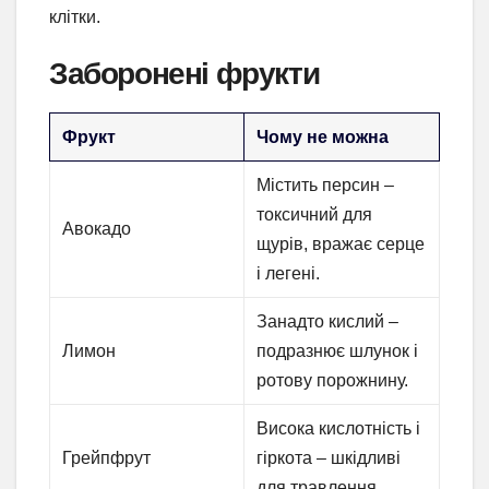
клітки.
Заборонені фрукти
Фрукт
Чому не можна
Містить персин –
токсичний для
Авокадо
щурів, вражає серце
і легені.
Занадто кислий –
Лимон
подразнює шлунок і
ротову порожнину.
Висока кислотність і
Грейпфрут
гіркота – шкідливі
для травлення.