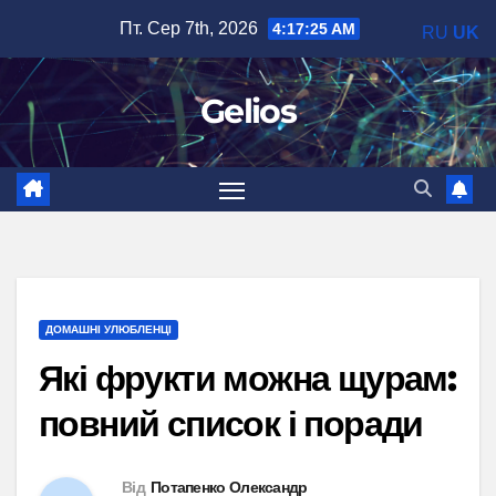
Перейти
Пт. Сер 7th, 2026
4:17:27 AM
RU
UK
до
вмісту
Gelios
ДОМАШНІ УЛЮБЛЕНЦІ
Які фрукти можна щурам:
повний список і поради
Від
Потапенко Олександр