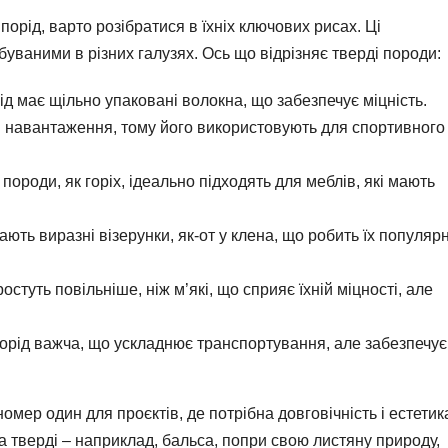
порід, варто розібратися в їхніх ключових рисах. Ці
буваними в різних галузях. Ось що відрізняє тверді породи:
ід має щільно упаковані волокна, що забезпечує міцність.
 навантаження, тому його використовують для спортивного
і породи, як горіх, ідеально підходять для меблів, які мають
ають виразні візерунки, як-от у клена, що робить їх популя
ростуть повільніше, ніж м’які, що сприяє їхній міцності, але
порід важча, що ускладнює транспортування, але забезпечує
мер один для проєктів, де потрібна довговічність і естетик
а тверді – наприклад, бальса, попри свою листяну природу,