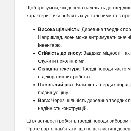
Щоб зрозуміти, які дерева належать до твердих 
характеристики роблять їх унікальними та затре
Висока щільність
: Деревина твердих пор
Наприклад, ясен може витримувати значні
інвентарю.
Стійкість до зносу
: Завдяки міцності, так
служити поколіннями.
Складна текстура
: Тверді породи часто м
в декоративних роботах.
Повільний ріст
: Більшість твердих порід 
підвищує ціну.
Вага
: Через щільність деревина твердих 
надійність конструкцій.
Ці властивості роблять тверді породи вибором но
Проте варто пам’ятати, що не всі листяні дерев