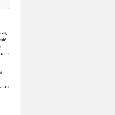
жча,
цій.
і
але є
ї
часто