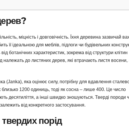
дерев?
льність, міцність і довговічність. Їхня деревина зазвичай ва
ить її ідеальною для меблів, підлоги чи будівельних конструк
від ботанічних характеристик, зокрема від структури клітин 
д належать до листяних дерев, які втрачають листя восени, 
а (Janka), яка оцінює силу, потрібну для вдавлення сталево
 близько 1200 одиниць, тоді як сосна – лише 400. Це число
ють десятиліття, а інші швидко зношуються. Тверді породи 
 залежить від конкретного застосування.
 твердих порід