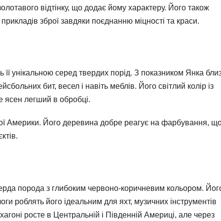
золотавого відтінку, що додає йому характеру. Його також
прикладів зброї завдяки поєднанню міцності та краси.
ь її унікальною серед твердих порід. З показником Янка бли
больних бит, весел і навіть меблів. Його світлий колір із
е ясен легший в обробці.
ної Америки. Його деревина добре реагує на фарбування, щ
ктів.
верда порода з глибоким червоно-коричневим кольором. Йог
ологи роблять його ідеальним для яхт, музичних інструментів
ахагоні росте в Центральній і Південній Америці, але через