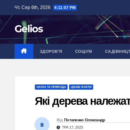
Перейти
Чт. Сер 6th, 2026
4:11:08 PM
до
вмісту
Gelios
ЗДОРОВ’Я
СОЦІУМ
САДІВНИЦ
НАУКА ТА ПРИРОДА
ЦІКАВІ ФАКТИ
Які дерева належат
Від
Потапенко Олександр
ТРА 17, 2025