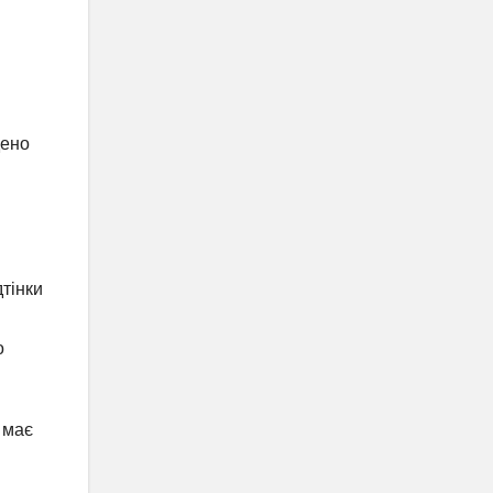
дено
дтінки
о
 має