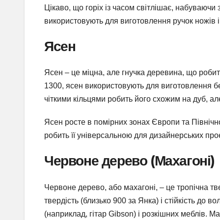
Цікаво, що горіх із часом світлішає, набуваючи 
використовують для виготовлення ручок ножів і 
Ясен
Ясен – це міцна, але гнучка деревина, що робит
1300, ясен використовують для виготовлення бейс
чіткими кільцями робить його схожим на дуб, ал
Ясен росте в помірних зонах Європи та Північ
робить її універсальною для дизайнерських проє
Червоне дерево (Махагоні)
Червоне дерево, або махагоні, – це тропічна т
твердість (близько 900 за Янка) і стійкість до в
(наприклад, гітар Gibson) і розкішних меблів. М