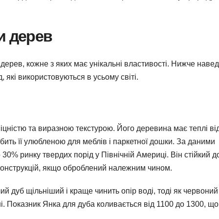
и дерев
ерев, кожне з яких має унікальні властивості. Нижче наве
 які використовуються в усьому світі.
іцністю та виразною текстурою. Його деревина має теплі ві
бить її улюбленою для меблів і паркетної дошки. За даними
30% ринку твердих порід у Північній Америці. Він стійкий д
 конструкцій, якщо оброблений належним чином.
ий дуб щільніший і краще чинить опір воді, тоді як червоний
і. Показник Янка для дуба коливається від 1100 до 1300, що