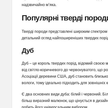
надзвичайно м’яка.
Популярні тверді пород
Тверді породи представлені широким спектром д
детальний огляд найпоширеніших твердих порід,
Дуб
Дуб – це король твердих порід, відомий своєю м
від світло-коричневого до червонуватого, що ро
Асоціації деревини США, дуб становить близько 
вологи, тому ідеально підходить для зовнішніх
Є два основних види дуба: білий і червоний. Біл
більш виразний малюнок, що цінується в дизайн
робить його універсальним вибором.