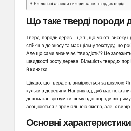
Екологічні аспекти використання твердих порід
Що таке тверді породи 
Тверді породи дерев – це ті, що мають високу щі
стійкіша до зносу та має щільну текстуру, що роб
Але що саме визначає “твердість”? Це залежить 
швидкості росту дерева. Більшість твердих порі
й винятки.
Цікаво, що твердість вимірюється за шкалою Янк
кульки в деревину. Наприклад, дуб має показник
допомагає зрозуміти, чому одні породи витриму
асоціюються з преміальною якістю, але їх вибір
Основні характеристики