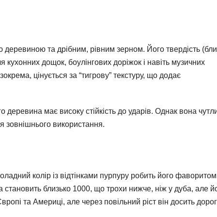
 деревиною та дрібним, рівним зерном. Його твердість (бли
я кухонних дощок, боулінгових доріжок і навіть музичних
 зокрема, цінується за “тигрову” текстуру, що додає
го деревина має високу стійкість до ударів. Однак вона чутл
ля зовнішнього використання.
коладний колір із відтінками пурпуру робить його фаворитом
а становить близько 1000, що трохи нижче, ніж у дуба, але й
вропі та Америці, але через повільний ріст він досить дорог