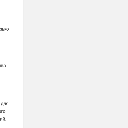
зько
ива
 для
ого
ий.