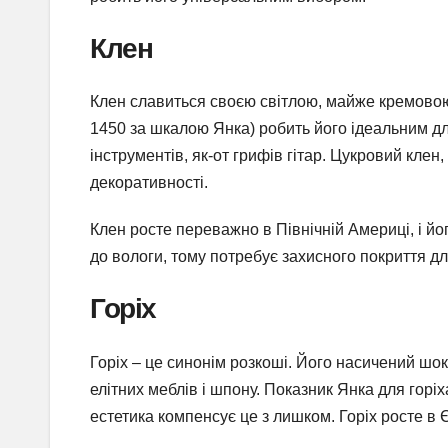
Клен
Клен славиться своєю світлою, майже кремовою
1450 за шкалою Янка) робить його ідеальним дл
інструментів, як-от грифів гітар. Цукровий клен,
декоративності.
Клен росте переважно в Північній Америці, і йо
до вологи, тому потребує захисного покриття д
Горіх
Горіх – це синонім розкоші. Його насичений шо
елітних меблів і шпону. Показник Янка для горіх
естетика компенсує це з лишком. Горіх росте в Є