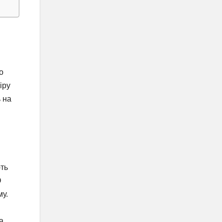
о
іру
 на
ють
O
му.
а