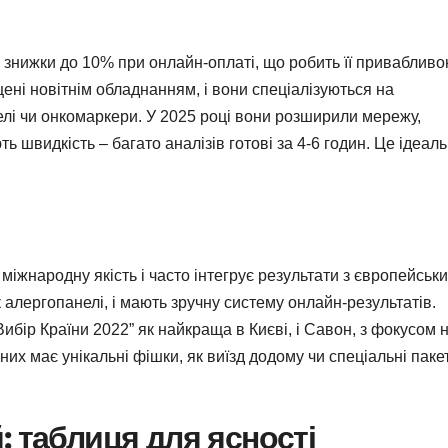
 знижки до 10% при онлайн-оплаті, що робить її приваблив
щені новітнім обладнанням, і вони спеціалізуються на
лі чи онкомаркери. У 2025 році вони розширили мережу,
ть швидкість – багато аналізів готові за 4-6 годин. Це ідеал
міжнародну якість і часто інтегрує результати з європейськ
к алергопанелі, і мають зручну систему онлайн-результатів.
бір Країни 2022” як найкраща в Києві, і Савон, з фокусом 
них має унікальні фішки, як виїзд додому чи спеціальні паке
: таблиця для ясності