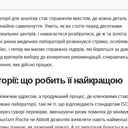
торії для аналізів стає справжнім квестом, де кожна деталь
покійне самопочуття. Уявіть, як ви стоїте перед десятками
окальних центрів, і намагаєтеся розібратися, де ж та золота
їні ринок медичних лабораторій розвинувся стрімко, особлив
бес, і тепер ми маємо справжніх лідерів, які борються за дов
від критеріїв вибору до конкретних рекомендацій, спираючись
шення, яке дійсно працює.
орії: що робить її найкращою
айближчим адресом, а продуманий процес, де ключовими ста
вані лабораторії, такі як ті, що відповідають стандартам IS
через суворі перевірки, зменшуючи ризик помилок до мініму
 кшталт Roche чи Abbott дозволяє виявляти навіть найменші
тику точною, як лазерний приціл. А от репутація будується н