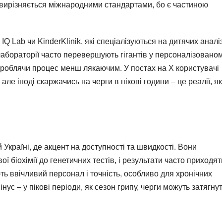
вирізняється міжнародними стандартами, бо є частиною
Q Lab чи KinderKlinik, які спеціалізуються на дитячих аналіз
абораторії часто перевершують гігантів у персоналізовано
 роблячи процес менш лякаючим. У постах на X користувачі
але іноді скаржачись на черги в пікові години – це реалії, як
 Україні, де акцент на доступності та швидкості. Вони
ї біохімії до генетичних тестів, і результати часто приходят
ють ввічливий персонал і точність, особливо для хронічних
нус – у пікові періоди, як сезон грипу, черги можуть затягну