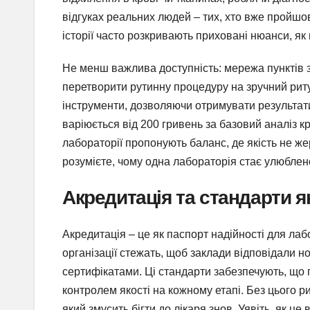
відгуках реальних людей – тих, хто вже пройшов 
історії часто розкривають приховані нюанси, як
Не менш важлива доступність: мережа пунктів з
перетворити рутинну процедуру на зручний риту
інструменти, дозволяючи отримувати результати ч
варіюється від 200 гривень за базовий аналіз кр
лабораторії пропонують баланс, де якість не ж
розумієте, чому одна лабораторія стає улюблен
Акредитація та стандарти я
Акредитація – це як паспорт надійності для лаб
організації стежать, щоб заклади відповідали но
сертифікатами. Ці стандарти забезпечують, що п
контролем якості на кожному етапі. Без цього р
який змусить бігти до лікаря знов. Уявіть, як ц