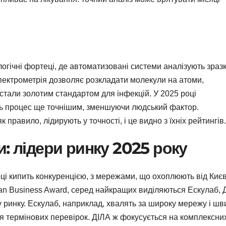
огічні фортеці, де автоматизовані системи аналізують зразк
пектрометрія дозволяє розкладати молекули на атоми,
стали золотим стандартом для інфекцій. У 2025 році
ть процес ще точнішим, зменшуючи людський фактор.
 правило, лідирують у точності, і це видно з їхніх рейтингів.
: лідери ринку 2025 року
оці кипить конкуренцією, з мережами, що охоплюють від Киє
nian Business Award, серед найкращих виділяються Ескулаб, 
 ринку. Ескулаб, наприклад, хвалять за широку мережу і шв
для термінових перевірок. ДІЛА ж фокусується на комплексни