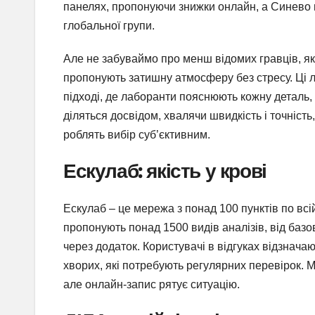
панелях, пропонуючи знижки онлайн, а Синево 
глобальної групи.
Але не забуваймо про менш відомих гравців, як I
пропонують затишну атмосферу без стресу. Ці л
підході, де лаборанти пояснюють кожну деталь,
діляться досвідом, хвалячи швидкість і точність, 
роблять вибір суб’єктивним.
Ескулаб: якість у крові
Ескулаб – це мережа з понад 100 пунктів по всій
пропонують понад 1500 видів аналізів, від базово
через додаток. Користувачі в відгуках відзнача
хворих, які потребують регулярних перевірок. Мі
але онлайн-запис рятує ситуацію.