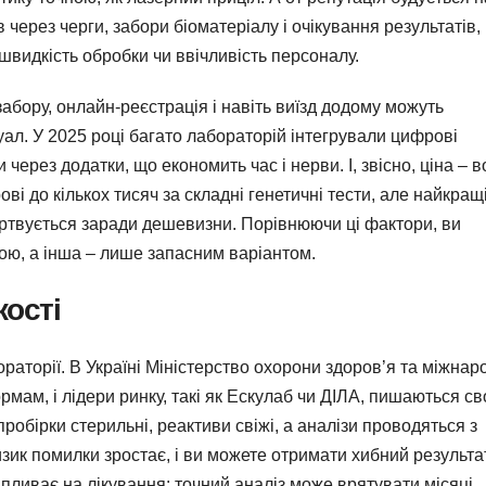
через черги, забори біоматеріалу і очікування результатів, і
 швидкість обробки чи ввічливість персоналу.
абору, онлайн-реєстрація і навіть виїзд додому можуть
ал. У 2025 році багато лабораторій інтегрували цифрові
ерез додатки, що економить час і нерви. І, звісно, ціна – 
ові до кількох тисяч за складні генетичні тести, але найкращ
ертвується заради дешевизни. Порівнюючи ці фактори, ви
ою, а інша – лише запасним варіантом.
кості
ораторії. В Україні Міністерство охорони здоров’я та міжнар
рмам, і лідери ринку, такі як Ескулаб чи ДІЛА, пишаються св
робірки стерильні, реактиви свіжі, а аналізи проводяться з
изик помилки зростає, і ви можете отримати хибний результат
е впливає на лікування: точний аналіз може врятувати місяці