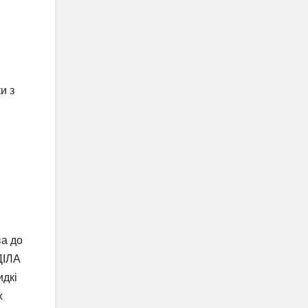
и з
ва до
ДІЛА
идкі
х