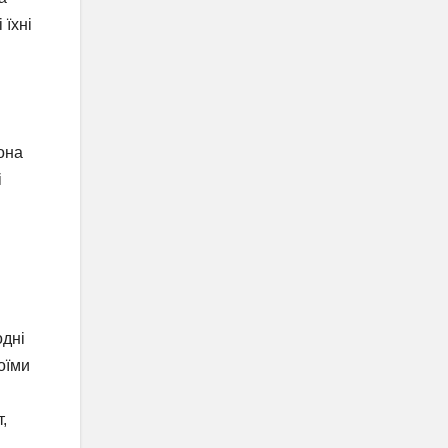
 їхні
вона
і
одні
оїми
,