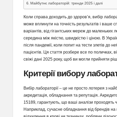
Майбутнє лабораторій: тренди 2025 і далі
Коли справа доходить до здоров’я, вибір лабора
може вплинути на точність результатів і ваше с
варіантів, від гігантських мереж до маленьких л
середина між якістю, швидкістю і ціною. В Укра
після пандемії, коли попит на тести злетів до не
пацієнтів. Ця стаття розбере все по поличках, 
свіжі дані 2025 року, щоб ви могли прийняти рі
Критерії вибору лаборат
Вибір лабораторії – це не просто лотерея з н
акредитація, обладнання та репутація. Акредито
15189, гарантують, що ваші аналізи проходять 
Наприклад, сучасне обладнання від брендів на
відхилення в крові чи тканинах, роблячи діагнос