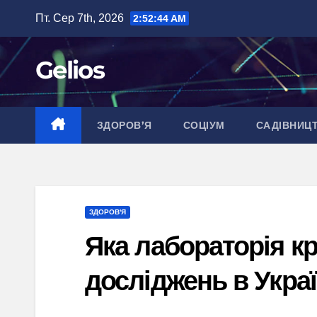
Перейти
Пт. Сер 7th, 2026
2:52:45 AM
до
вмісту
Gelios
ЗДОРОВ’Я
СОЦІУМ
САДІВНИЦ
ЗДОРОВ'Я
Яка лабораторія кр
досліджень в Украї