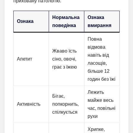
приховану патологію.
Нормальна
Ознака
Ознака
поведінка
вмирання
Повна
відмова
Жваво їсть
навіть від
Апетит
сіно, овочі,
ласощів,
грає з їжею
більше 12
годин без їжі
Лежить
Бігає,
майже весь
Активність
попкорнить,
час, повільні
спілкується
рухи
Хрипке,