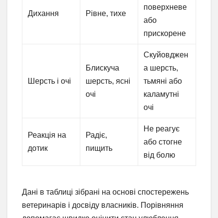
поверхневе
Дихання
Рівне, тихе
або
прискорене
Скуйовджен
Блискуча
а шерсть,
Шерсть і очі
шерсть, ясні
тьмяні або
очі
каламутні
очі
Не реагує
Реакція на
Радіє,
або стогне
дотик
пищить
від болю
Дані в таблиці зібрані на основі спостережень
ветеринарів і досвіду власників. Порівняння