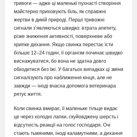
тривоги — адже ці маленькі пухнасті створіння
майстерно приховують біль, як справжні
жертви в дикій природі. Перші тривожні
сигнали з’являються швидко: втрата апетиту,
різке зниження активності, поверхневе або
хрипке дихання. Якщо свинка перестає їсти
більше 12–24 годин, її організм починає швидко
виснажуватися, бо вона не здатна довго
обходитися без їжі. У багатьох випадках ці зміни
сигналізують про наближення кінця, але не
завжди — іноді вчасна допомога ветеринара
рятує життя.
Коли свинка вмирає, її маленьке тільце видає
це через холодні лапки, скуйовджену шерсть і
відсутність реакції на голос господаря. Очі
стають тьмяними, іноді каламутними, а дихання