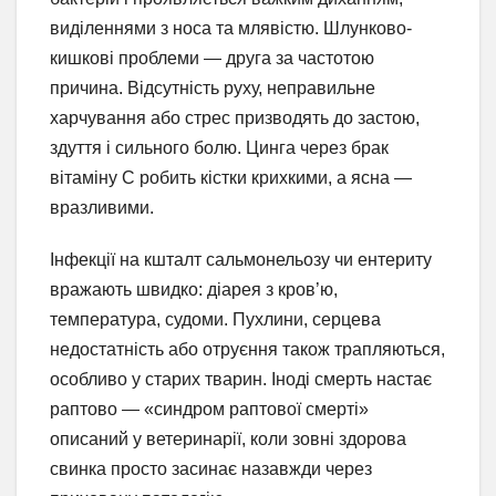
виділеннями з носа та млявістю. Шлунково-
кишкові проблеми — друга за частотою
причина. Відсутність руху, неправильне
харчування або стрес призводять до застою,
здуття і сильного болю. Цинга через брак
вітаміну C робить кістки крихкими, а ясна —
вразливими.
Інфекції на кшталт сальмонельозу чи ентериту
вражають швидко: діарея з кров’ю,
температура, судоми. Пухлини, серцева
недостатність або отруєння також трапляються,
особливо у старих тварин. Іноді смерть настає
раптово — «синдром раптової смерті»
описаний у ветеринарії, коли зовні здорова
свинка просто засинає назавжди через