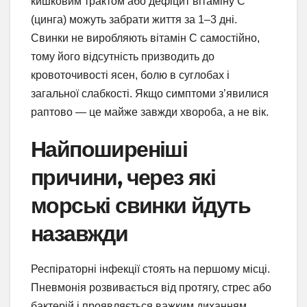
кишковим трактом або дефіцит вітаміну C
(цинга) можуть забрати життя за 1–3 дні.
Свинки не виробляють вітамін C самостійно,
тому його відсутність призводить до
кровоточивості ясен, болю в суглобах і
загальної слабкості. Якщо симптоми з’явилися
раптово — це майже завжди хвороба, а не вік.
Найпоширеніші
причини, через які
морські свинки йдуть
назавжди
Респіраторні інфекції стоять на першому місці.
Пневмонія розвивається від протягу, стрес або
бактерій і проявляється важким диханням,