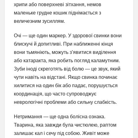
хрипи або поверхневі зітхання, немов
маленьке грудне кошик піднімається з
величезним зусиллям.
Очі — ще один маркер. У здорової свинки вони
блискучі й допитливі. При наближенні кінця
вони тьмяніють, можуть з’явитися виділення
або катаракта, яка робить погляд каламутним.
Зуби іноді скреготять від болю — це звук, який
чути навіть на відстані. Якщо свинка починає
хилитися на один бік або падає, порушується
координація, що часто супроводжує
неврологічні проблеми або сильну слабкість.
Нетримання — ще одна болісна ознака.
Тварина, яка завжди була чистюлею, раптом
залишає кал і сечу під собою. Живіт може