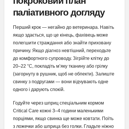
покроковий план
паліативного догляду
Перший крок — негайно до ветеринара. Навіть
якщо здається, що це кінець, фахівець може
полегшити страждання або знайти приховану
причину. Якщо діагноз невтішний, переходьте
до комфортного супроводу. Зігрійте клітку до
20–22 °C, покладіть м’яку тканину або грілку
(загорнуту в рушник, щоб не обпекти). Залиште
свинку з подругами — вони відчувають одне
одного і дарують спокій.
Годуйте через шприц спеціальним кормом
Critical Care кожні 3–4 години маленькими
порціями, якщо свинка ще може ковтати. Поїть
з ложечки або шприца без голки. Гладьте ніжно