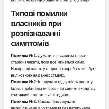
допомагає швидко оцінити стан улюбленця.
Типові помилки
власників при
розпізнаванні
симптомів
Помилка №1:
Думати, що «свинка просто
старіє» і чекати, поки все минеться само.
Насправді навіть у старості хвороба може бути
виліковною на ранніх стадіях.
Помилка №2:
Ігнорувати відсутність апетиту
більше доби. Без їжі організм свинки входить у
критичний стан за лічені години.
Помилка №3:
Самостійно лікувати
антибіотиками або травами без ветеринара.