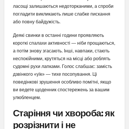
ласощі залишаються недоторканими, а спроби
погладити викликають лише слабке пискання
або повну байдужість.
Деякі свинки в останні години проявляють
короткі спалахи активності — ніби прощаються,
а потім знову згасають. Інші, навпаки, стають
неспокійними, крутяться на місці або роблять
судомні рухи лапками. Голос слабшає: замість
дзвінкого «уїк» — тихе посопування. Ці
поведінкові зрушення особливо помітні, якщо
ви ведете щоденник спостережень за вашим
улюбленцем.
Старіння чи хвороба: як
розрізнити і не