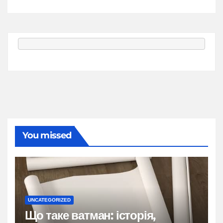
You missed
UNCATEGORIZED
Що таке ватман: історія,