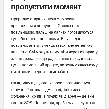
пропустити момент
Природне старіння після 5–6 років
проявляється поступово. Свинка стає
повільнішою, пальці на лапках потовщуються,
суглоби стають жорсткими. Вага падає
повільно, апетит зменшується, але не зникає
повністю. Очі можуть помутніти через катаракту,
але тварина все ще радіє вашій присутності.
Це — нормальний процес, як осінь у людському
житті, коли енергія згасає м’яко.
На відміну від цього, хвороба розвивається
стрімко. Раптова відмова від їжі, сильне
схуднення, хрипи в грудях чи діарея — це вже
сигнал SOS. Пневмонія, проблеми з шлунково-