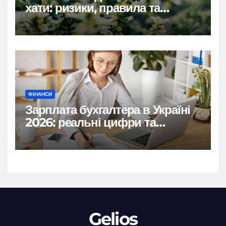
хати: ризики, правила та
практичні рішення
ФІНАНСИ
Зарплата бухгалтера в Україні
2026: реальні цифри та
нюанси
Gelios