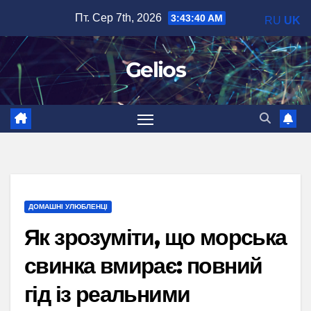
Перейти
Пт. Сер 7th, 2026
3:43:40 AM
RU
UK
до
вмісту
Gelios
ДОМАШНІ УЛЮБЛЕНЦІ
Як зрозуміти, що морська
свинка вмирає: повний
гід із реальними