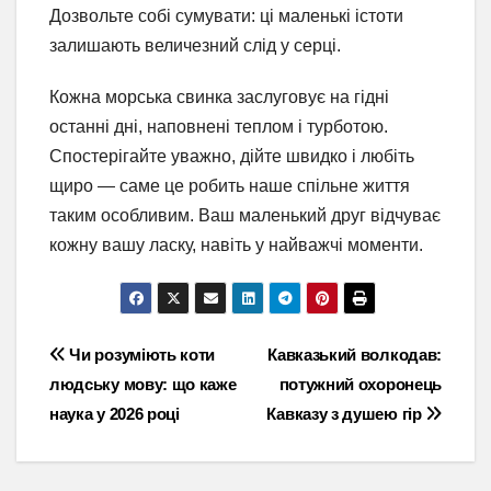
Дозвольте собі сумувати: ці маленькі істоти
залишають величезний слід у серці.
Кожна морська свинка заслуговує на гідні
останні дні, наповнені теплом і турботою.
Спостерігайте уважно, дійте швидко і любіть
щиро — саме це робить наше спільне життя
таким особливим. Ваш маленький друг відчуває
кожну вашу ласку, навіть у найважчі моменти.
Навігація
Чи розуміють коти
Кавказький волкодав:
людську мову: що каже
потужний охоронець
записів
наука у 2026 році
Кавказу з душею гір