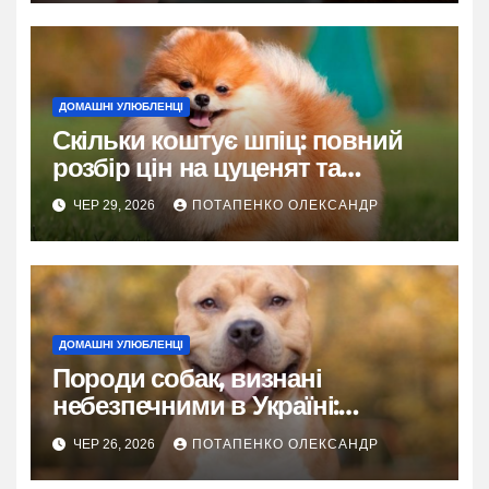
ДОМАШНІ УЛЮБЛЕНЦІ
Скільки коштує шпіц: повний
розбір цін на цуценят та
утримання
ЧЕР 29, 2026
ПОТАПЕНКО ОЛЕКСАНДР
ДОМАШНІ УЛЮБЛЕНЦІ
Породи собак, визнані
небезпечними в Україні:
детальний розбір правил
ЧЕР 26, 2026
ПОТАПЕНКО ОЛЕКСАНДР
утримання, вигулу та
відповідальності у 2026 році