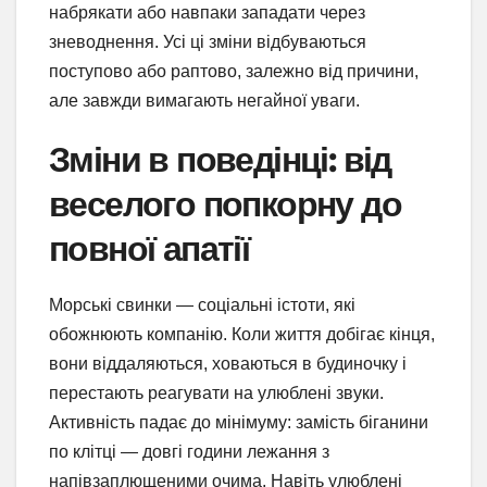
набрякати або навпаки западати через
зневоднення. Усі ці зміни відбуваються
поступово або раптово, залежно від причини,
але завжди вимагають негайної уваги.
Зміни в поведінці: від
веселого попкорну до
повної апатії
Морські свинки — соціальні істоти, які
обожнюють компанію. Коли життя добігає кінця,
вони віддаляються, ховаються в будиночку і
перестають реагувати на улюблені звуки.
Активність падає до мінімуму: замість біганини
по клітці — довгі години лежання з
напівзаплющеними очима. Навіть улюблені