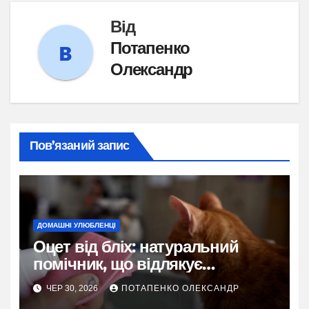
Від
Потапенко
Олександр
Пов’язаний запис
ДОМАШНІ УЛЮБЛЕНЦІ
Оцет від бліх: натуральний
помічник, що відлякує
паразитів, але потребує
ЧЕР 30, 2026
ПОТАПЕНКО ОЛЕКСАНДР
розумного підходу