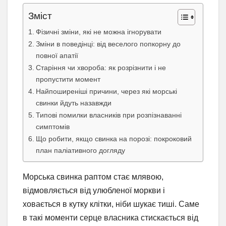
Зміст
Фізичні зміни, які не можна ігнорувати
Зміни в поведінці: від веселого попкорну до
повної апатії
Старіння чи хвороба: як розрізнити і не
пропустити момент
Найпоширеніші причини, через які морські
свинки йдуть назавжди
Типові помилки власників при розпізнаванні
симптомів
Що робити, якщо свинка на порозі: покроковий
план паліативного догляду
Морська свинка раптом стає млявою,
відмовляється від улюбленої моркви і
ховається в кутку клітки, ніби шукає тиші. Саме
в такі моменти серце власника стискається від