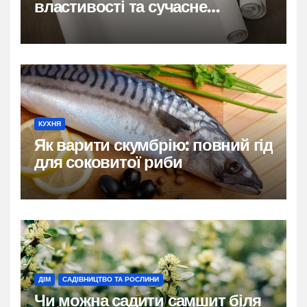
властивості та сучасне
застосування
КУХНЯ
Як варити скумбрію: повний гід
для соковитої риби
ДІМ
САДІВНИЦТВО ТА РОСЛИНИ
Чи можна садити самшит біля