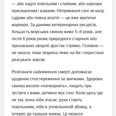
— або надто повільним і слабким, або навпаки
прискореним і важким. Нетримання сечі чи калу,
судоми або повна апатія — це вже критичні
маркери. За даними ветеринарних ресурсів,
більшість морських свинок живе 5–8 років, але
після 6 років ризик природного старіння або
прихованих хвороб зростає стрімко. Головне —
не чекати, поки тварина ляже на бік і перестане
реагувати зовсім.
Розпізнати наближення смерті допомагає
щоденне спостереження за звичками. Здорова
свинка весело «попкорнить», пищить при
зустрічі з вами, активно жує сіно. Коли щось іде
не так, вона ніби згасає: рухи стають
повільними, ніби в уповільненій зйомці, а
інтерес до іграшок зникає. Ці нюанси