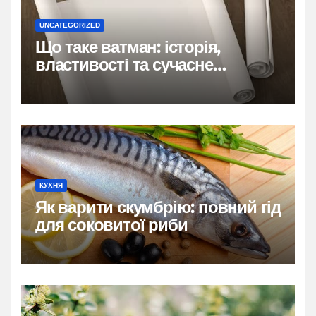
UNCATEGORIZED
Що таке ватман: історія,
властивості та сучасне
застосування
КУХНЯ
Як варити скумбрію: повний гід
для соковитої риби