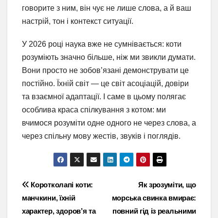
говорите з ним, він чує не лише слова, а й ваш
настрій, тон і контекст ситуації.
У 2026 році наука вже не сумнівається: коти
розуміють значно більше, ніж ми звикли думати.
Вони просто не зобов’язані демонструвати це
постійно. Їхній світ — це світ асоціацій, довіри
та взаємної адаптації. І саме в цьому полягає
особлива краса спілкування з котом: ми
вчимося розуміти одне одного не через слова, а
через спільну мову жестів, звуків і поглядів.
Навігація
Коротколапі коти:
Як зрозуміти, що
манчкини, їхній
морська свинка вмирає:
записів
характер, здоров’я та
повний гід із реальними