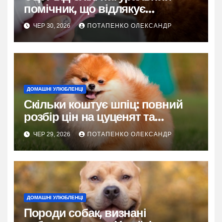
помічник, що відлякує
паразитів, але потребує
ЧЕР 30, 2026
ПОТАПЕНКО ОЛЕКСАНДР
розумного підходу
ДОМАШНІ УЛЮБЛЕНЦІ
Скільки коштує шпіц: повний
розбір цін на цуценят та
утримання
ЧЕР 29, 2026
ПОТАПЕНКО ОЛЕКСАНДР
ДОМАШНІ УЛЮБЛЕНЦІ
Породи собак, визнані