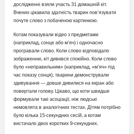
дослідженні взяли участь 31 домашній кіт.
Вчених цікавила здатність тварин пов’язувати
почуте слово з побаченою картинкою.
Котам показували відео з предметами
(наприклад, сонце або м’яч) і одночасно
програвали слово. Коли слово відповідало
зображенню, кіт дивився спокійно. Коли слово
було «неправильним» (наприклад, «м’яч» під
час показу сонця), тварини демонстрували
здивування — довше дивилися на екран або
повертали голову. Цікаво, що коти швидше
формували такі асоціації, ніж людські
немовлята в аналогічних тестах. Дітям потрібно
було кілька 15-секундних сесій, а котам
вистачало двох коротких 9-секундних.