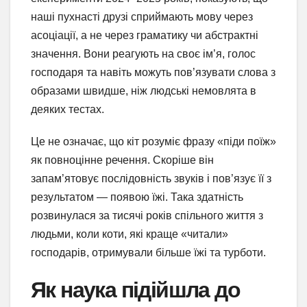
наші пухнасті друзі сприймають мову через
асоціації, а не через граматику чи абстрактні
значення. Вони реагують на своє ім’я, голос
господаря та навіть можуть пов’язувати слова з
образами швидше, ніж людські немовлята в
деяких тестах.
Це не означає, що кіт розуміє фразу «піди поїж»
як повноцінне речення. Скоріше він
запам’ятовує послідовність звуків і пов’язує її з
результатом — появою їжі. Така здатність
розвинулася за тисячі років спільного життя з
людьми, коли коти, які краще «читали»
господарів, отримували більше їжі та турботи.
Як наука підійшла до