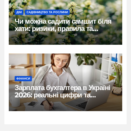
ДІМ
САДІВНИЦТВО ТА РОСЛИНИ
Чи можна садити самшит біля
хати: ризики, правила та
практичні рішення
ФІНАНСИ
Зарплата бухгалтера в Україні
2026: реальні цифри та
нюанси