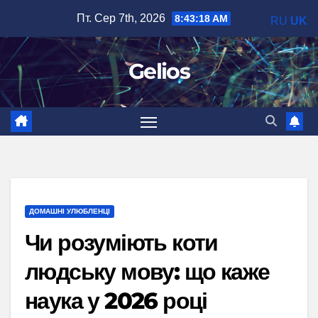
Перейти
Пт. Сер 7th, 2026
8:43:19 AM
RU
UK
до
вмісту
Gelios
ДОМАШНІ УЛЮБЛЕНЦІ
Чи розуміють коти
людську мову: що каже
наука у 2026 році