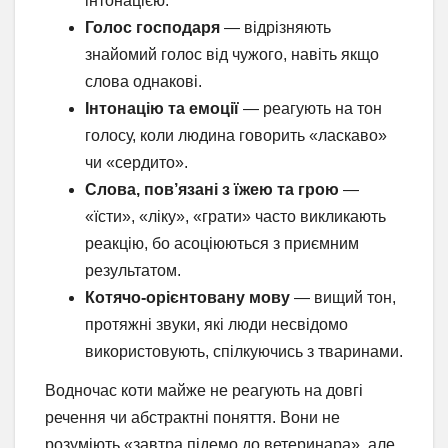
інтонацією.
Голос господаря
— відрізняють
знайомий голос від чужого, навіть якщо
слова однакові.
Інтонацію та емоції
— реагують на тон
голосу, коли людина говорить «ласкаво»
чи «сердито».
Слова, пов’язані з їжею та грою
—
«їсти», «ліку», «грати» часто викликають
реакцію, бо асоціюються з приємним
результатом.
Котячо-орієнтовану мову
— вищий тон,
протяжні звуки, які люди несвідомо
використовують, спілкуючись з тваринами.
Водночас коти майже не реагують на довгі
речення чи абстрактні поняття. Вони не
розуміють «завтра підемо до ветеринара», але