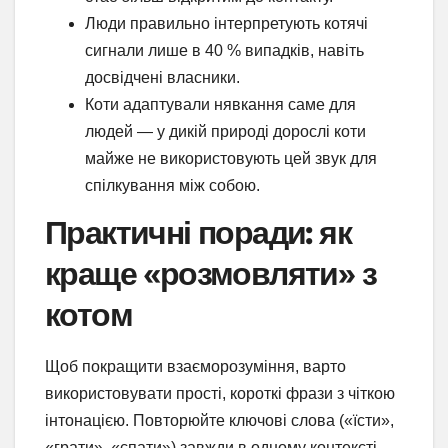
Люди правильно інтерпретують котячі
сигнали лише в 40 % випадків, навіть
досвідчені власники.
Коти адаптували нявкання саме для
людей — у дикій природі дорослі коти
майже не використовують цей звук для
спілкування між собою.
Практичні поради: як
краще «розмовляти» з
котом
Щоб покращити взаєморозуміння, варто
використовувати прості, короткі фрази з чіткою
інтонацією. Повторюйте ключові слова («їсти»,
«грати», «спати») завжди в одному контексті —