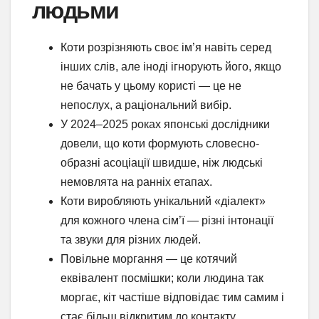
людьми
Коти розрізняють своє ім’я навіть серед
інших слів, але іноді ігнорують його, якщо
не бачать у цьому користі — це не
непослух, а раціональний вибір.
У 2024–2025 роках японські дослідники
довели, що коти формують словесно-
образні асоціації швидше, ніж людські
немовлята на ранніх етапах.
Коти виробляють унікальний «діалект»
для кожного члена сім’ї — різні інтонації
та звуки для різних людей.
Повільне моргання — це котячий
еквівалент посмішки; коли людина так
моргає, кіт частіше відповідає тим самим і
стає більш відкритим до контакту.