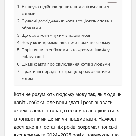
Як наука підійшла до питання спілкування з
котами
Сучасні дослідження: коти асоціюють слова з
образами
Що саме коти «чули» в нашій мові
Чому коти «розмовляють» з нами по-своєму
Порівняння з собаками: хто «розумніший» у
спілкуванні
Цікаві факти про спілкування котів з людьми
Практичні поради: як краще «розмовляти» з
котом
Коти не розуміють людську мову так, як люди чи
навіть собаки, але вони здатні розпізнавати
окремі слова, інтонації голосу та асоціювати їх
із конкретними діями чи предметами. Наукові
дослідження останніх років, зокрема японські
експерименти 2024–2025 років, показують, що