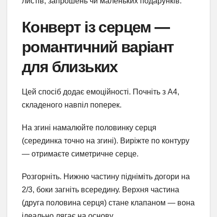
листів, запрошень чи маленьких подарунків.
Конверт із серцем —
романтичний варіант
для близьких
Цей спосіб додає емоційності. Почніть з А4,
складеного навпіл поперек.
На згині намалюйте половинку серця
(серединка точно на згині). Виріжте по контуру
— отримаєте симетричне серце.
Розгорніть. Нижню частину підніміть догори на
2/3, боки загніть всередину. Верхня частина
(друга половина серця) стане клапаном — вона
ідеально лягає на основу.