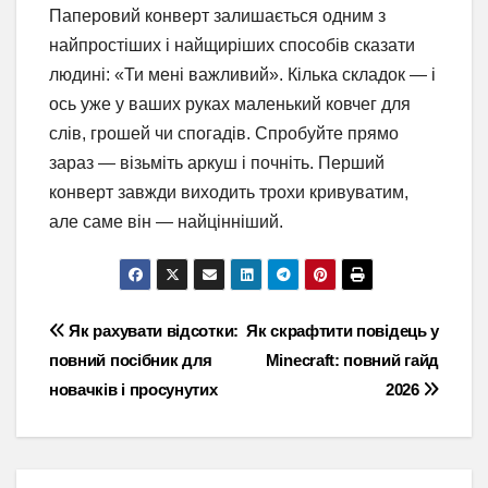
Паперовий конверт залишається одним з
найпростіших і найщиріших способів сказати
людині: «Ти мені важливий». Кілька складок — і
ось уже у ваших руках маленький ковчег для
слів, грошей чи спогадів. Спробуйте прямо
зараз — візьміть аркуш і почніть. Перший
конверт завжди виходить трохи кривуватим,
але саме він — найцінніший.
Навігація
Як рахувати відсотки:
Як скрафтити повідець у
повний посібник для
Minecraft: повний гайд
записів
новачків і просунутих
2026