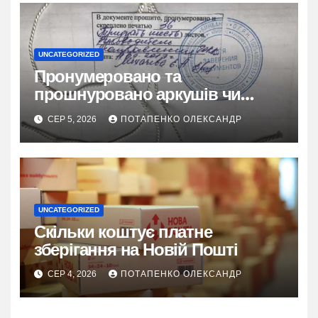
UNCATEGORIZED
Пронумеровано та
прошнуровано аркушів чи
сторінок: повний гайд
СЕР 5, 2026
ПОТАПЕНКО ОЛЕКСАНДР
UNCATEGORIZED
Скільки коштує платне
зберігання на Новій Пошті
СЕР 4, 2026
ПОТАПЕНКО ОЛЕКСАНДР