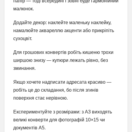
папір — тоді всередині і зовні буде гармонійний
малюнок.
Додайте декор: наклейте маленьку наклейку,
намалюйте аквареллю акценти або прикріпіть
сухоцвіт.
Для грошових конвертів робіть кишеню трохи
ширшою знизу — купюри лежать рівно, без
зминання.
Якщо хочете надписати адресата красиво —
робіть це до складання, бо після згинів
поверхня стає нерівною.
Експериментуйте з розмірами: з А3 виходять
великі конверти для фотографій 10×15 чи
документів А5.