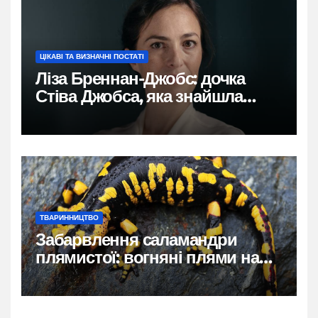
ЦІКАВІ ТА ВИЗНАЧНІ ПОСТАТІ
Ліза Бреннан-Джобс: дочка
Стіва Джобса, яка знайшла
власний голос
ТВАРИННИЦТВО
Забарвлення саламандри
плямистої: вогняні плями на
чорному тлі