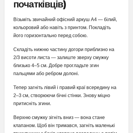
початківців)
Візьміть звичайний офісний аркуш А4 — білий,
кольоровий або навіть з принтом. Покладіть
його горизонтально перед собою.
Складіть нижню частину догори приблизно на
2/3 висоти листа — залиште зверху смужку
близько 4–5 см. Добре прогладьте згин
пальцями або ребром долоні.
Тепер загніть лівий і правий краї всередину на
2–3 см, створюючи бічні стінки. Знову міцно
притисніть згини.
Верхню смужку зігніть вниз — вона стане
клапаном. Щоб він тримався, загніть маленькі