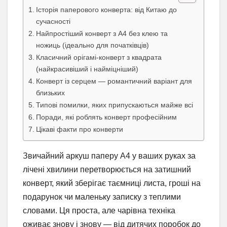
Історія паперового конверта: від Китаю до
сучасності
Найпростіший конверт з А4 без клею та
ножиць (ідеально для початківців)
Класичний орігамі-конверт з квадрата
(найкрасивіший і найміцніший)
Конверт із серцем — романтичний варіант для
близьких
Типові помилки, яких припускаються майже всі
Поради, які роблять конверт професійним
Цікаві факти про конверти
Звичайний аркуш паперу А4 у ваших руках за
лічені хвилини перетворюється на затишний
конверт, який зберігає таємниці листа, гроші на
подарунок чи маленьку записку з теплими
словами. Ця проста, але чарівна техніка
оживає знову і знову — від дитячих поробок до