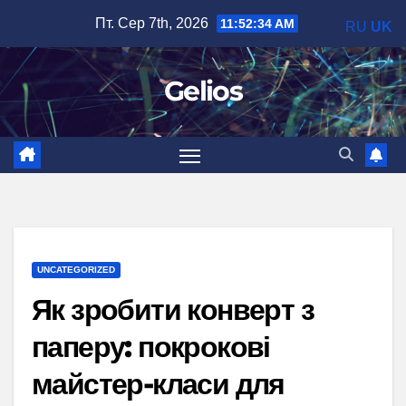
Перейти
Пт. Сер 7th, 2026
11:52:35 AM
RU
UK
до
вмісту
Gelios
UNCATEGORIZED
Як зробити конверт з
паперу: покрокові
майстер-класи для