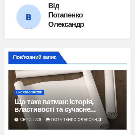
Від
Потапенко
Олександр
Пов’язаний запис
UNCATEGORIZED
Що таке ватман: історія,
властивості та сучасне
застосування
СЕР 6, 2026
ПОТАПЕНКО ОЛЕКСАНДР