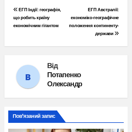
Навігація
ЕГП Індії: географія,
ЕГП Австралії:
що робить країну
економіко-географічне
записів
економічним гігантом
положення континенту-
держави
Від
Потапенко
Олександр
Пов’язаний запис