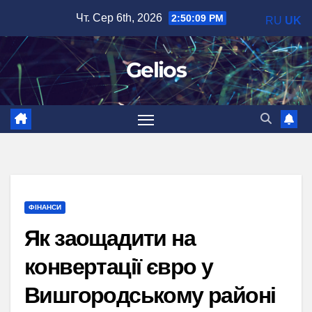
Перейти
Чт. Сер 6th, 2026
2:50:10 PM
RU
UK
до
вмісту
Gelios
ФІНАНСИ
Як заощадити на
конвертації євро у
Вишгородському районі