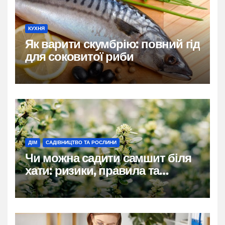
КУХНЯ
Як варити скумбрію: повний гід
для соковитої риби
ДІМ
САДІВНИЦТВО ТА РОСЛИНИ
Чи можна садити самшит біля
хати: ризики, правила та
практичні рішення