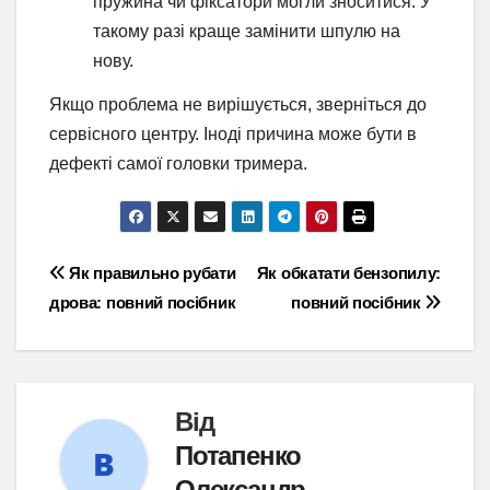
пружина чи фіксатори могли зноситися. У
такому разі краще замінити шпулю на
нову.
Якщо проблема не вирішується, зверніться до
сервісного центру. Іноді причина може бути в
дефекті самої головки тримера.
Навігація
Як правильно рубати
Як обкатати бензопилу:
дрова: повний посібник
повний посібник
записів
Від
Потапенко
Олександр