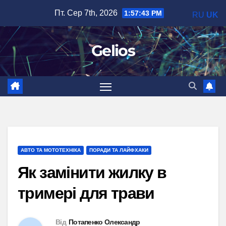
Перейти
Пт. Сер 7th, 2026
1:57:44 PM
RU
UK
до
вмісту
Gelios
АВТО ТА МОТОТЕХНІКА
ПОРАДИ ТА ЛАЙФХАКИ
Як замінити жилку в
тримері для трави
Від
Потапенко Олександр