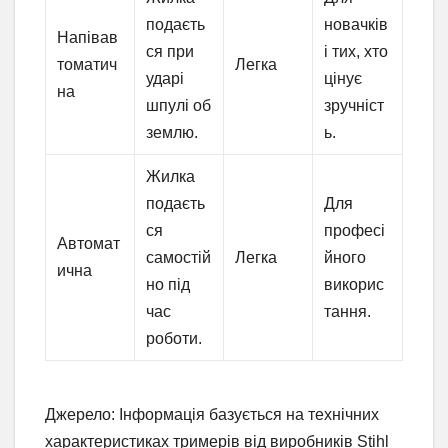
подаєть
новачків
Напівав
ся при
і тих, хто
томатич
Легка
ударі
цінує
на
шпулі об
зручніст
землю.
ь.
Жилка
подаєть
Для
ся
професі
Автомат
самостій
Легка
йного
ична
но під
викорис
час
тання.
роботи.
Джерело: Інформація базується на технічних
характеристиках тримерів від виробників Stihl