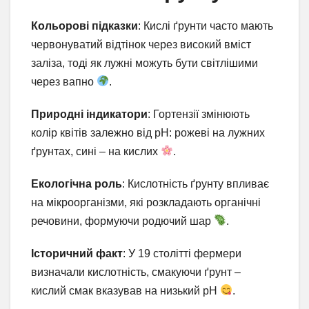
Кольорові підказки
: Кислі ґрунти часто мають
червонуватий відтінок через високий вміст
заліза, тоді як лужні можуть бути світлішими
через вапно
.
Природні індикатори
: Гортензії змінюють
колір квітів залежно від pH: рожеві на лужних
ґрунтах, сині – на кислих
.
Екологічна роль
: Кислотність ґрунту впливає
на мікроорганізми, які розкладають органічні
речовини, формуючи родючий шар
.
Історичний факт
: У 19 столітті фермери
визначали кислотність, смакуючи ґрунт –
кислий смак вказував на низький pH
.