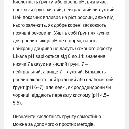
Кислотність ґрунту, або рівень pH, визначає,
наскільки ґрунт кислий, нейтральний чи лужний.
Цей показник впливає на ріст рослин, адже від
нього залежить, як добре корені засвоюють
поживні речовини. Уявіть собі ґрунт як кухню
для рослин: якщо pH не в нормі, навіть
найкращі добрива не дадуть бажаного ефекту.
Шкала pH варіюється від 0 до 14: значення
нижче 7 вказує на кислий ґрунт, 7 –
нейтральний, а вище 7 – лужний. Більшість
рослин люблять нейтральний або слабокислий
ґрунт (pH 6–7), але деякі, як рододендрони чи
чорниці, віддають перевагу кислому (pH 4.5–
5.5).
Визначити кислотність ґрунту самостійно
можна за допомогою простих методів,