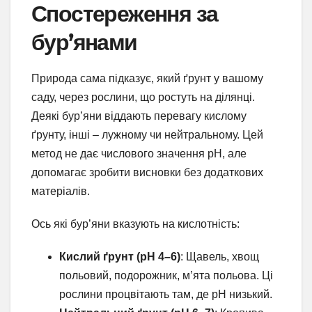
Спостереження за
бур’янами
Природа сама підказує, який ґрунт у вашому
саду, через рослини, що ростуть на ділянці.
Деякі бур’яни віддають перевагу кислому
ґрунту, інші – лужному чи нейтральному. Цей
метод не дає числового значення pH, але
допомагає зробити висновки без додаткових
матеріалів.
Ось які бур’яни вказують на кислотність:
Кислий ґрунт (pH 4–6)
: Щавель, хвощ
польовий, подорожник, м’ята польова. Ці
рослини процвітають там, де pH низький.