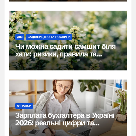
ДІМ
САДІВНИЦТВО ТА РОСЛИНИ
Чи можна садити самшит біля
хати: ризики, правила та
практичні рішення
ФІНАНСИ
Зарплата бухгалтера в Україні
2026: реальні цифри та
нюанси