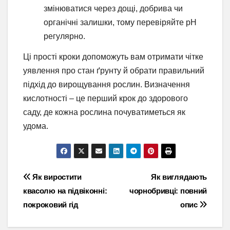
змінюватися через дощі, добрива чи
органічні залишки, тому перевіряйте pH
регулярно.
Ці прості кроки допоможуть вам отримати чітке
уявлення про стан ґрунту й обрати правильний
підхід до вирощування рослин. Визначення
кислотності – це перший крок до здорового
саду, де кожна рослина почуватиметься як
удома.
Навігація
Як виростити
Як виглядають
квасолю на підвіконні:
чорнобривці: повний
записів
покроковий гід
опис