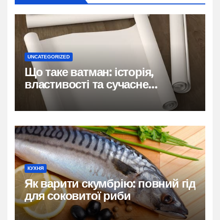
UNCATEGORIZED
Що таке ватман: історія,
властивості та сучасне
застосування
КУХНЯ
Як варити скумбрію: повний гід
для соковитої риби