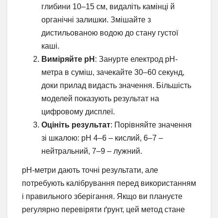
глибини 10–15 см, видаліть камінці й
органічні залишки. Змішайте з
дистильованою водою до стану густої
каші.
Виміряйте pH
: Занурте електрод pH-
метра в суміш, зачекайте 30–60 секунд,
доки прилад видасть значення. Більшість
моделей показують результат на
цифровому дисплеї.
Оцініть результат
: Порівняйте значення
зі шкалою: pH 4–6 – кислий, 6–7 –
нейтральний, 7–9 – лужний.
pH-метри дають точні результати, але
потребують калібрування перед використанням
і правильного зберігання. Якщо ви плануєте
регулярно перевіряти ґрунт, цей метод стане