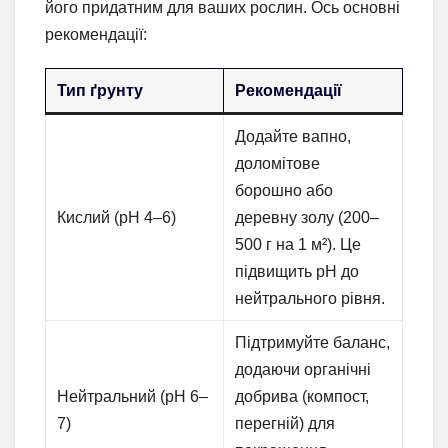
його придатним для ваших рослин. Ось основні
рекомендації:
Тип ґрунту
Рекомендації
Додайте вапно,
доломітове
борошно або
Кислий (pH 4–6)
деревну золу (200–
500 г на 1 м²). Це
підвищить pH до
нейтрального рівня.
Підтримуйте баланс,
додаючи органічні
Нейтральний (pH 6–
добрива (компост,
7)
перегній) для