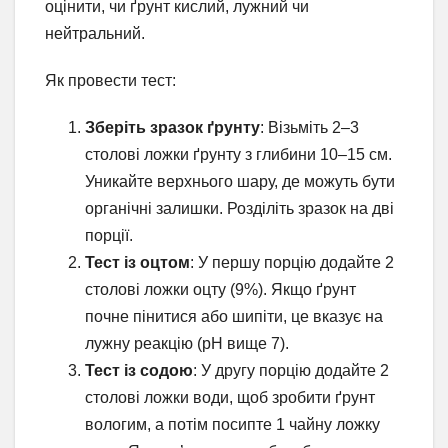
оцінити, чи ґрунт кислий, лужний чи
нейтральний.
Як провести тест:
Зберіть зразок ґрунту
: Візьміть 2–3
столові ложки ґрунту з глибини 10–15 см.
Уникайте верхнього шару, де можуть бути
органічні залишки. Розділіть зразок на дві
порції.
Тест із оцтом
: У першу порцію додайте 2
столові ложки оцту (9%). Якщо ґрунт
почне пінитися або шипіти, це вказує на
лужну реакцію (pH вище 7).
Тест із содою
: У другу порцію додайте 2
столові ложки води, щоб зробити ґрунт
вологим, а потім посипте 1 чайну ложку