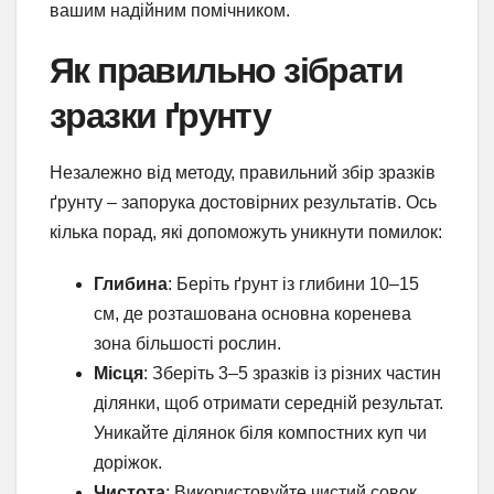
вашим надійним помічником.
Як правильно зібрати
зразки ґрунту
Незалежно від методу, правильний збір зразків
ґрунту – запорука достовірних результатів. Ось
кілька порад, які допоможуть уникнути помилок:
Глибина
: Беріть ґрунт із глибини 10–15
см, де розташована основна коренева
зона більшості рослин.
Місця
: Зберіть 3–5 зразків із різних частин
ділянки, щоб отримати середній результат.
Уникайте ділянок біля компостних куп чи
доріжок.
Чистота
: Використовуйте чистий совок