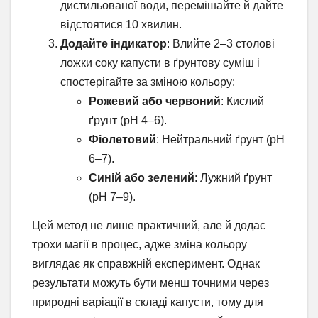
дистильованої води, перемішайте й дайте
відстоятися 10 хвилин.
Додайте індикатор
: Влийте 2–3 столові
ложки соку капусти в ґрунтову суміш і
спостерігайте за зміною кольору:
Рожевий або червоний
: Кислий
ґрунт (pH 4–6).
Фіолетовий
: Нейтральний ґрунт (pH
6–7).
Синій або зелений
: Лужний ґрунт
(pH 7–9).
Цей метод не лише практичний, але й додає
трохи магії в процес, адже зміна кольору
виглядає як справжній експеримент. Однак
результати можуть бути менш точними через
природні варіації в складі капусти, тому для