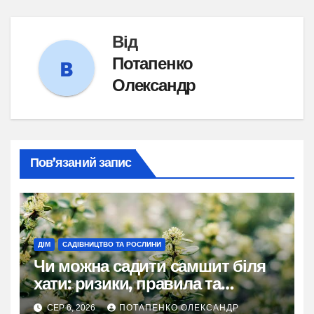
Від
Потапенко
Олександр
Пов’язаний запис
ДІМ
САДІВНИЦТВО ТА РОСЛИНИ
Чи можна садити самшит біля
хати: ризики, правила та
практичні рішення
СЕР 6, 2026
ПОТАПЕНКО ОЛЕКСАНДР