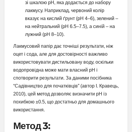
зі шкалою pH, яка додається до набору
лакмусу. Наприклад, червоний колір
вказує на кислий ґрунт (pH 4–6), зелений –
на нейтральний (pH 6.5–7.5), а синій – на
лужний (pH 8–10).
Лакмусовий папір дає точніші результати, ніж
оцет і сода, але для достовірності важливо
використовувати дистильовану воду, оскільки
водопровідна може мати власний pH і
спотворити результати. За даними посібника
“Садівництво для початківців” (автор І. Кравець,
2010), цей метод дозволяє визначити pH із
похибкою ±0.5, що достатньо для домашнього
використання.
Метод 3: