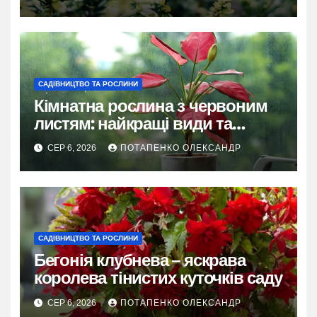
САДІВНИЦТВО ТА РОСЛИНИ
Кімнатна рослина з червоним
листям: найкращі види та
секрети догляду
СЕР 6, 2026
ПОТАПЕНКО ОЛЕКСАНДР
САДІВНИЦТВО ТА РОСЛИНИ
Бегонія клубнева – яскрава
королева тінистих куточків саду
СЕР 6, 2026
ПОТАПЕНКО ОЛЕКСАНДР