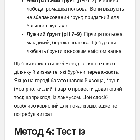
Нейтральний ґрунт (pH 6–7)
: Кропива,
лобода, ромашка польова. Вони вказують
на збалансований ґрунт, придатний для
більшості культур.
Лужний ґрунт (pH 7–9)
: Гірчиця польова,
мак дикий, берізка польова. Ці бур’яни
люблять ґрунти з високим вмістом вапна.
Щоб використати цей метод, огляньте свою
ділянку й визначте, які бур’яни переважають.
Якщо на городі багато щавлю й хвоща, ґрунт,
імовірно, кислий, і варто провести додатковий
тест, наприклад, із лакмусом. Цей спосіб
особливо корисний для початківців, адже не
потребує витрат.
Метод 4: Тест із