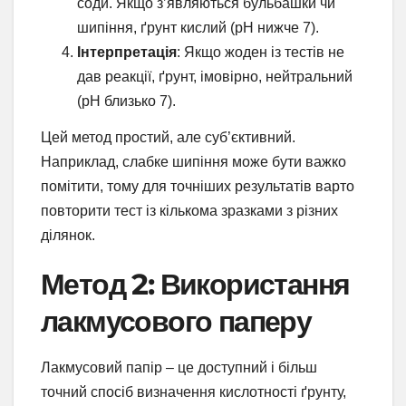
соди. Якщо з’являються бульбашки чи
шипіння, ґрунт кислий (pH нижче 7).
Інтерпретація
: Якщо жоден із тестів не
дав реакції, ґрунт, імовірно, нейтральний
(pH близько 7).
Цей метод простий, але суб’єктивний.
Наприклад, слабке шипіння може бути важко
помітити, тому для точніших результатів варто
повторити тест із кількома зразками з різних
ділянок.
Метод 2: Використання
лакмусового паперу
Лакмусовий папір – це доступний і більш
точний спосіб визначення кислотності ґрунту,