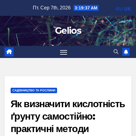
Перейти
Пт. Сер 7th, 2026
3:19:39 AM
RU
UK
до
вмісту
Gelios
САДІВНИЦТВО ТА РОСЛИНИ
Як визначити кислотність
ґрунту самостійно:
практичні методи