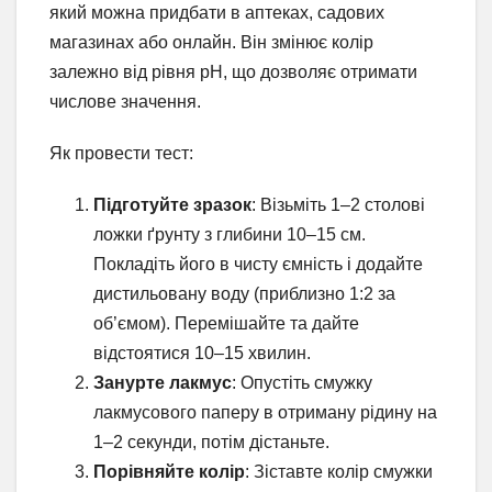
який можна придбати в аптеках, садових
магазинах або онлайн. Він змінює колір
залежно від рівня pH, що дозволяє отримати
числове значення.
Як провести тест:
Підготуйте зразок
: Візьміть 1–2 столові
ложки ґрунту з глибини 10–15 см.
Покладіть його в чисту ємність і додайте
дистильовану воду (приблизно 1:2 за
об’ємом). Перемішайте та дайте
відстоятися 10–15 хвилин.
Занурте лакмус
: Опустіть смужку
лакмусового паперу в отриману рідину на
1–2 секунди, потім дістаньте.
Порівняйте колір
: Зіставте колір смужки