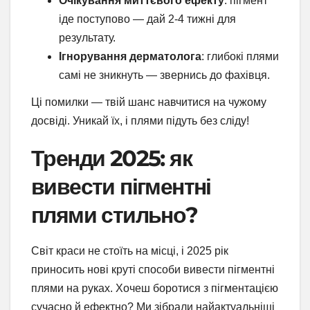
Очікування миттєвого ефекту
: пігмент
іде поступово — дай 2-4 тижні для
результату.
Ігнорування дерматолога
: глибокі плями
самі не зникнуть — звернись до фахівця.
Ці помилки — твій шанс навчитися на чужому
досвіді. Уникай їх, і плями підуть без сліду!
Тренди 2025: як
вивести пігментні
плями стильно?
Світ краси не стоїть на місці, і 2025 рік
приносить нові круті способи вивести пігментні
плями на руках. Хочеш боротися з пігментацією
сучасно й ефектно? Ми зібрали найактуальніші