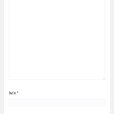
Ім'я
*