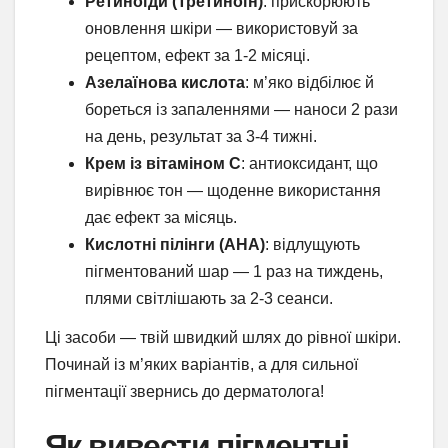
Ретиноїди (Третиноїн)
: прискорюють
оновлення шкіри — використовуй за
рецептом, ефект за 1-2 місяці.
Азелаїнова кислота
: м’яко відбілює й
бореться із запаленнями — наноси 2 рази
на день, результат за 3-4 тижні.
Крем із вітаміном С
: антиоксидант, що
вирівнює тон — щоденне використання
дає ефект за місяць.
Кислотні пілінги (AHA)
: відлущують
пігментований шар — 1 раз на тиждень,
плями світлішають за 2-3 сеанси.
Ці засоби — твій швидкий шлях до рівної шкіри.
Починай із м’яких варіантів, а для сильної
пігментації звернись до дерматолога!
Як вивести пігментні