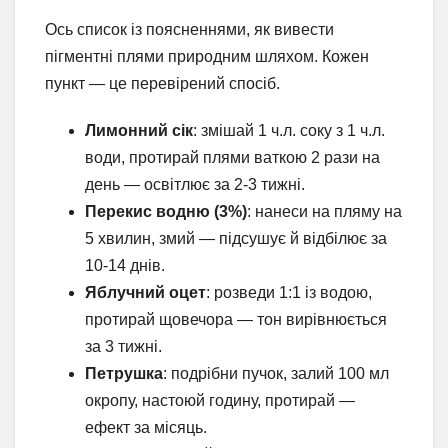
Ось список із поясненнями, як вивести
пігментні плями природним шляхом. Кожен
пункт — це перевірений спосіб.
Лимонний сік
: змішай 1 ч.л. соку з 1 ч.л.
води, протирай плями ваткою 2 рази на
день — освітлює за 2-3 тижні.
Перекис водню (3%)
: нанеси на пляму на
5 хвилин, змий — підсушує й відбілює за
10-14 днів.
Яблучний оцет
: розведи 1:1 із водою,
протирай щовечора — тон вирівнюється
за 3 тижні.
Петрушка
: подрібни пучок, залий 100 мл
окропу, настоюй годину, протирай —
ефект за місяць.