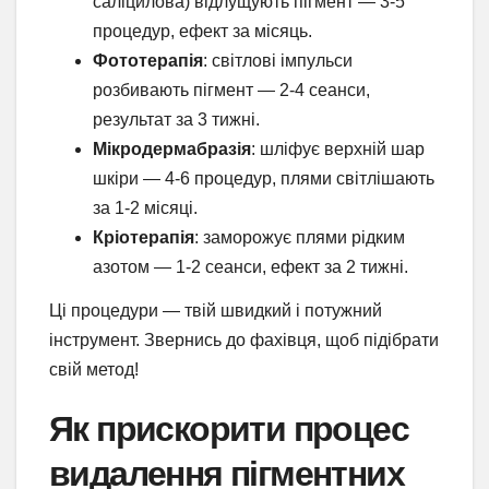
саліцилова) відлущують пігмент — 3-5
процедур, ефект за місяць.
Фототерапія
: світлові імпульси
розбивають пігмент — 2-4 сеанси,
результат за 3 тижні.
Мікродермабразія
: шліфує верхній шар
шкіри — 4-6 процедур, плями світлішають
за 1-2 місяці.
Кріотерапія
: заморожує плями рідким
азотом — 1-2 сеанси, ефект за 2 тижні.
Ці процедури — твій швидкий і потужний
інструмент. Звернись до фахівця, щоб підібрати
свій метод!
Як прискорити процес
видалення пігментних