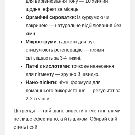
для вирівнювання тону — 10 хвилин
щодня, ефект за місяць.
Органічні сироватки
: із куркумою чи
лакрицею — натуральне відбілювання без
хімії.
Мікроструми
: гаджети для рук
стимулюють регенерацію — плями
світлішають за 3-4 тижні.
Патчі з кислотами
: точкове нанесення
для пігменту — зручно й швидко.
Нано-пілінги
: ніжні формули для
домашнього використання — результат за
2-3 сеанси.
Ці тренди — твій шанс вивести пігментні плями
не лише ефективно, а й із шиком. Обирай свій
стиль і сяй!