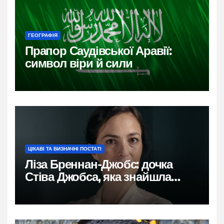
ГЕОГРАФІЯ
Прапор Саудівської Аравії:
символ віри й сили
ЦІКАВІ ТА ВИЗНАЧНІ ПОСТАТІ
Ліза Бреннан-Джобс: дочка
Стіва Джобса, яка знайшла
власний голос