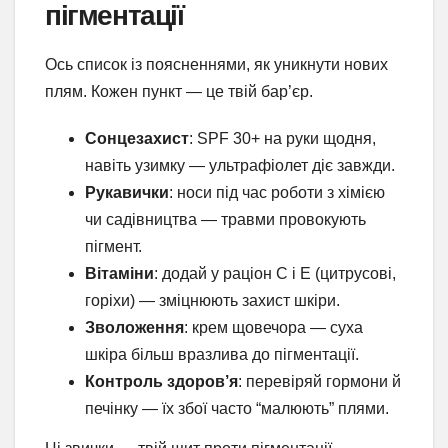
пігментації
Ось список із поясненнями, як уникнути нових
плям. Кожен пункт — це твій бар’єр.
Сонцезахист
: SPF 30+ на руки щодня,
навіть узимку — ультрафіолет діє завжди.
Рукавички
: носи під час роботи з хімією
чи садівництва — травми провокують
пігмент.
Вітаміни
: додай у раціон С і Е (цитрусові,
горіхи) — зміцнюють захист шкіри.
Зволоження
: крем щовечора — суха
шкіра більш вразлива до пігментації.
Контроль здоров’я
: перевіряй гормони й
печінку — їх збої часто “малюють” плями.