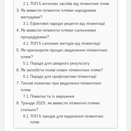
ТОП-5 аптечних засобів від пігментних плям
Як вивести пігментні плями народними
методами?
Ефективні народні рецепти від пігментації
Як вивести пігментні плями салонними
процедурами?
ТОП-5 салонних методів від пігментації
Як прискорити процес видалення пігментних
плям?
Поради для швидкого результату
Як запобігти появі нових пігментних плям?
Поради для профілактики пігментації
Типові помилки при видаленні пігментних
плям
Помилки та їх вирішення
Тренди 2025: як вивести пігментні плями
стильно?
ТОП-5 трендів для видалення пігментних
плям