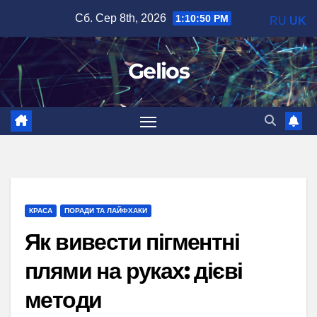
Перейти
Сб. Сер 8th, 2026
1:10:52 PM
RU
UK
до
вмісту
Gelios
КРАСА
ПОРАДИ ТА ЛАЙФХАКИ
Як вивести пігментні
плями на руках: дієві
методи