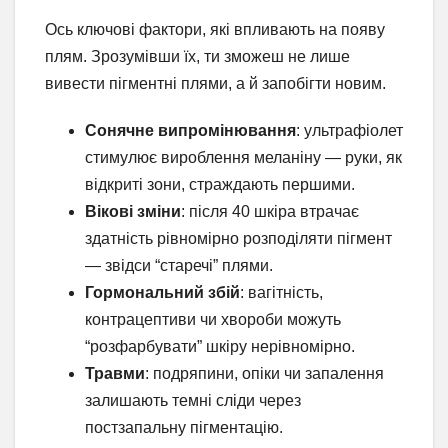
Ось ключові фактори, які впливають на появу
плям. Зрозумівши їх, ти зможеш не лише
вивести пігментні плями, а й запобігти новим.
Сонячне випромінювання
: ультрафіолет
стимулює вироблення меланіну — руки, як
відкриті зони, страждають першими.
Вікові зміни
: після 40 шкіра втрачає
здатність рівномірно розподіляти пігмент
— звідси “старечі” плями.
Гормональний збій
: вагітність,
контрацептиви чи хвороби можуть
“розфарбувати” шкіру нерівномірно.
Травми
: подряпини, опіки чи запалення
залишають темні сліди через
постзапальну пігментацію.