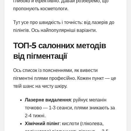
глибоко й ефективно. Давай розберемо, що
пропонують косметологи.
Тут усе про швидкість і точність: від лазерів до
пілінгів. Ось найпопулярніші варіанти.
ТОП-5 салонних методів
від пігментації
Ось список із поясненнями, як вивести
пігментні плями професійно. Кожен пункт — це
твій шанс на чисту шкіру.
Лазерне видалення
: руйнує меланін
точково — 1-3 сеанси, плями зникають за
2-4 тижні.
Хімічний пілінг
: кислоти (гліколева,