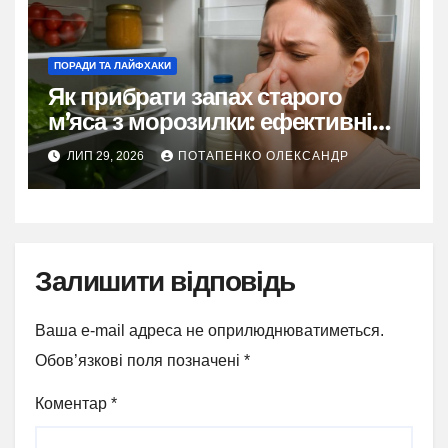
ПОРАДИ ТА ЛАЙФХАКИ
Як прибрати запах старого
м’яса з морозилки: ефективні
методи
ЛИП 29, 2026
ПОТАПЕНКО ОЛЕКСАНДР
Залишити відповідь
Ваша e-mail адреса не оприлюднюватиметься.
Обов’язкові поля позначені
*
Коментар
*