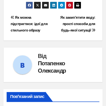
Навігація
Як можна
Як закип’ятити воду:
підстригтися: ідеї для
прості способи для
записів
стильного образу
будь-якої ситуації
Від
Потапенко
Олександр
Пов’язаний запис