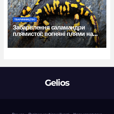
ТВАРИННИЦТВО
Забарвлення саламандри
плямистої: вогняні плями на
чорному тлі
Gelios