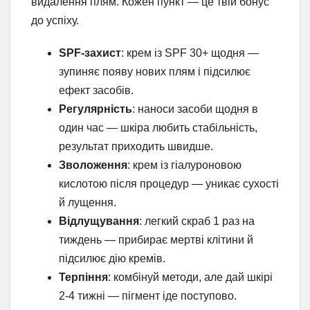
видалення плям. Кожен пункт — це твій бонус
до успіху.
SPF-захист
: крем із SPF 30+ щодня —
зупиняє появу нових плям і підсилює
ефект засобів.
Регулярність
: наноси засоби щодня в
один час — шкіра любить стабільність,
результат приходить швидше.
Зволоження
: крем із гіалуроновою
кислотою після процедур — уникає сухості
й лущення.
Відлущування
: легкий скраб 1 раз на
тиждень — прибирає мертві клітини й
підсилює дію кремів.
Терпіння
: комбінуй методи, але дай шкірі
2-4 тижні — пігмент іде поступово.