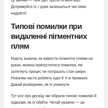
Ці звички — твій щит проти пігментації.
Дотримуйся їх, і руки залишаться чистими
надовго!
Типові помилки при
видаленні пігментних
плям
Навіть знаючи, як вивести пігментні плями на
руках, можна припуститися помилок, які
затягнуть процес чи погіршать стан шкіри.
Новачки часто роблять одні й ті ж промахи.
Давай розберемо, як їх уникнути.
Тут усе про досвід: ми зібрали типові помилки й
підказки, як їх обійти. Читай уважно — це