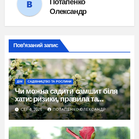
Потапенко
Олександр
Пов’язаний запис
ДІМ
САДІВНИЦТВО ТА РОСЛИНИ
Чи можна садити самшит біля
хати: ризики, правила та
практичні рішення
СЕР 6, 2026
ПОТАПЕНКО ОЛЕКСАНДР