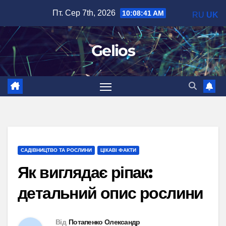
Перейти
Пт. Сер 7th, 2026
10:08:43 AM
RU
UK
до
вмісту
Gelios
САДІВНИЦТВО ТА РОСЛИНИ
ЦІКАВІ ФАКТИ
Як виглядає ріпак:
детальний опис рослини
Від
Потапенко Олександр