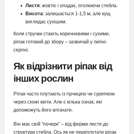
Листя
: жовтіє і опадає, оголюючи стебла.
Висота
: залишається 1-1,5 м, але кущ
виглядає сухішим.
Коли стручки стають коричневими і сухими,
ріпак готовий до збору – зазвичай у липні-
серпні.
Як відрізнити ріпак від
інших рослин
Ріпак часто плутають із гірчицею чи сурепкою
через схожі квіти. Але є кілька ознак, які
допоможуть його впізнати.
Він має свій “почерк” – від форми листя до
структури стебла. Ось як не переплутати ріпак