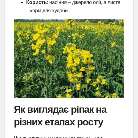
Користь
: насіння – джерело олії, а листя
– корм для худоби.
Як виглядає ріпак на
різних етапах росту
Ріпак змінюється протягом життя – від