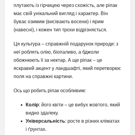
плутають із гірчицею через схожість, але ріпак
має свій унікальний вигляд і характер. Він
буває озимим (висівають восени) і ярим
(навесні), і кожен тип трохи відрізняється.
Ця культура – справжній подарунок природи: з
неї роблять олію, біопаливо, а бджоли
обожнюють її за нектар. А ще ріпак – це
яскравий акцент у ландшафті, який перетворює
поля на справжні картини.
Ось що робить ріпак особливим:
Колір
: його квіти – це вибух жовтого, який
видно здалеку.
Універсальність
: росте в різних кліматах
і ґрунтах.