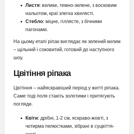
Листя
: велике, темно-зелене, з восковим
нальотом, краї злегка хвилясті.
Стебло
: міцне, гіллясте, з бічними
пагонами.
На цьому етапі ріпак виглядає як зелений килим
– щільний і соковитий, готовий до наступного
шоу.
Цвітіння ріпака
Цвітіння – найяскравіший період у житті ріпака.
Саме тоді поля стають золотими і притягують
погляди.
Квіти
: дрібні, 1-2 см, яскраво-жовті, з
чотирма пелюстками, зібрані в суцвіття-