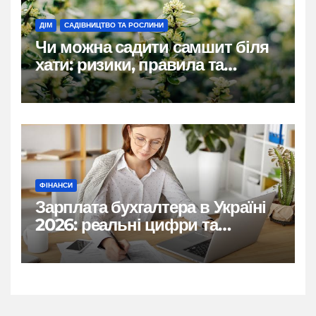
ДІМ
САДІВНИЦТВО ТА РОСЛИНИ
Чи можна садити самшит біля
хати: ризики, правила та
практичні рішення
ФІНАНСИ
Зарплата бухгалтера в Україні
2026: реальні цифри та
нюанси