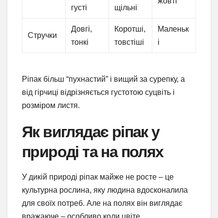
жовті
густі
щільні
Довгі,
Коротші,
Маленьк
Стручки
тонкі
товстіші
і
Ріпак більш “пухнастий” і вищий за сурепку, а
від гірчиці відрізняється густотою суцвіть і
розміром листя.
Як виглядає ріпак у
природі та на полях
У дикій природі ріпак майже не росте – це
культурна рослина, яку людина вдосконалила
для своїх потреб. Але на полях він виглядає
вражаюче – особливо коли цвіте.