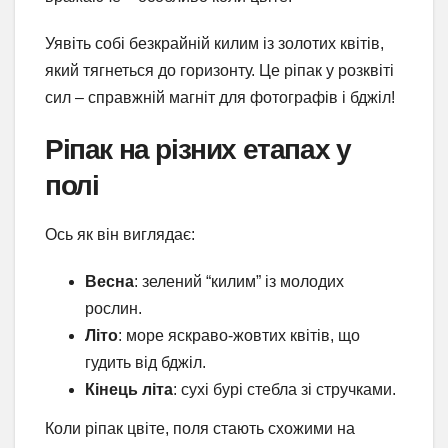
Уявіть собі безкрайній килим із золотих квітів,
який тягнеться до горизонту. Це ріпак у розквіті
сил – справжній магніт для фотографів і бджіл!
Ріпак на різних етапах у
полі
Ось як він виглядає:
Весна
: зелений “килим” із молодих
рослин.
Літо
: море яскраво-жовтих квітів, що
гудить від бджіл.
Кінець літа
: сухі бурі стебла зі стручками.
Коли ріпак цвіте, поля стають схожими на