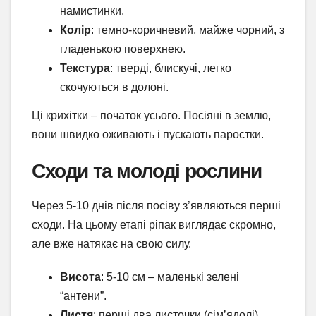
намистинки.
Колір
: темно-коричневий, майже чорний, з
гладенькою поверхнею.
Текстура
: тверді, блискучі, легко
скочуються в долоні.
Ці крихітки – початок усього. Посіяні в землю,
вони швидко оживають і пускають паростки.
Сходи та молоді рослини
Через 5-10 днів після посіву з’являються перші
сходи. На цьому етапі ріпак виглядає скромно,
але вже натякає на свою силу.
Висота
: 5-10 см – маленькі зелені
“антени”.
Листя
: перші два листочки (сім’ядолі)