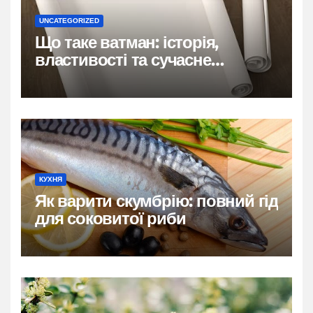
UNCATEGORIZED
Що таке ватман: історія,
властивості та сучасне
застосування
КУХНЯ
Як варити скумбрію: повний гід
для соковитої риби