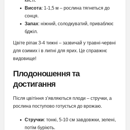
кисті.
Висота
: 1-1,5 м – рослина тягнеться до
сонця.
Запах
: ніжний, солодкуватий, приваблює
бджіл.
Цвіте ріпак 3-4 тижні – зазвичай у травні-червні
для озимих і в липні для ярих. Це справжнє
видовище!
Плодоношення та
достигання
Після цвітіння з’являються плоди – стручки, а
рослина поступово готується до врожаю.
Стручки
: тонкі, 5-10 см завдовжки, зелені,
потім буріють.