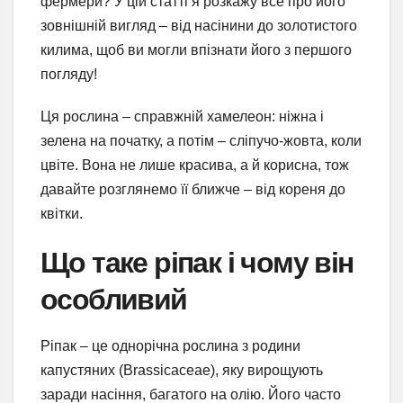
фермери? У цій статті я розкажу все про його
зовнішній вигляд – від насінини до золотистого
килима, щоб ви могли впізнати його з першого
погляду!
Ця рослина – справжній хамелеон: ніжна і
зелена на початку, а потім – сліпучо-жовта, коли
цвіте. Вона не лише красива, а й корисна, тож
давайте розглянемо її ближче – від кореня до
квітки.
Що таке ріпак і чому він
особливий
Ріпак – це однорічна рослина з родини
капустяних (Brassicaceae), яку вирощують
заради насіння, багатого на олію. Його часто