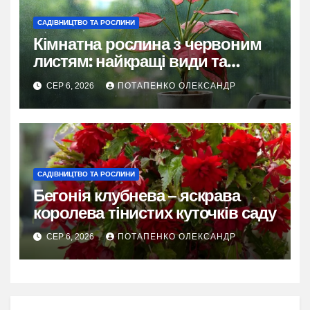
САДІВНИЦТВО ТА РОСЛИНИ
Кімнатна рослина з червоним
листям: найкращі види та
секрети догляду
СЕР 6, 2026
ПОТАПЕНКО ОЛЕКСАНДР
САДІВНИЦТВО ТА РОСЛИНИ
Бегонія клубнева – яскрава
королева тінистих куточків саду
СЕР 6, 2026
ПОТАПЕНКО ОЛЕКСАНДР