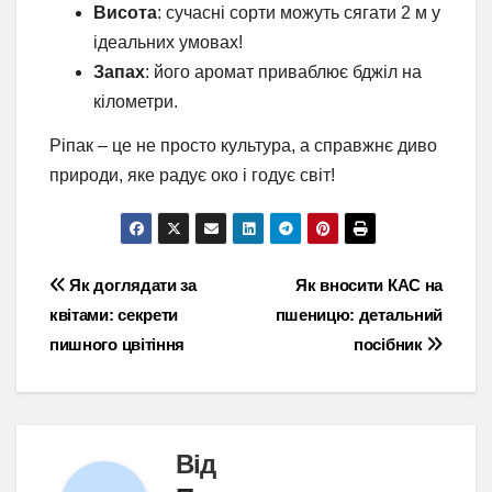
Висота
: сучасні сорти можуть сягати 2 м у
ідеальних умовах!
Запах
: його аромат приваблює бджіл на
кілометри.
Ріпак – це не просто культура, а справжнє диво
природи, яке радує око і годує світ!
Навігація
Як доглядати за
Як вносити КАС на
квітами: секрети
пшеницю: детальний
записів
пишного цвітіння
посібник
Від