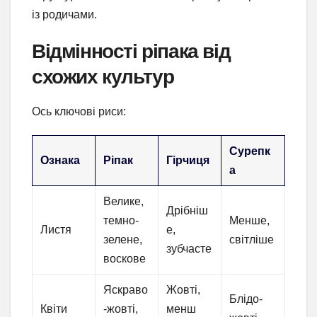
із родичами.
Відмінності ріпака від
схожих культур
Ось ключові риси:
Сурепк
Ознака
Ріпак
Гірчиця
а
Велике,
Дрібніш
темно-
Менше,
Листя
е,
зелене,
світліше
зубчасте
воскове
Яскраво
Жовті,
Блідо-
Квіти
-жовті,
менш