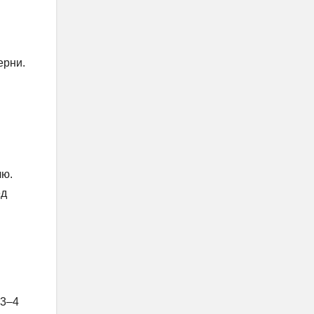
ерни.
лю.
ед
 3–4