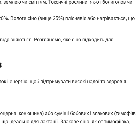
м, землею чи сміттям. Токсичні рослини, як-от болиголов чи
20%. Вологе сіно (вище 25%) пліснявіє або нагрівається, що
 відрізняються. Розглянемо, яке сіно підходить для
в
ок і енергію, щоб підтримувати високі надої та здоров’я.
люцерна, конюшина) або суміші бобових і злакових (тимофіїв
що ідеально для лактації. Злакове сіно, як-от тимофіївка,