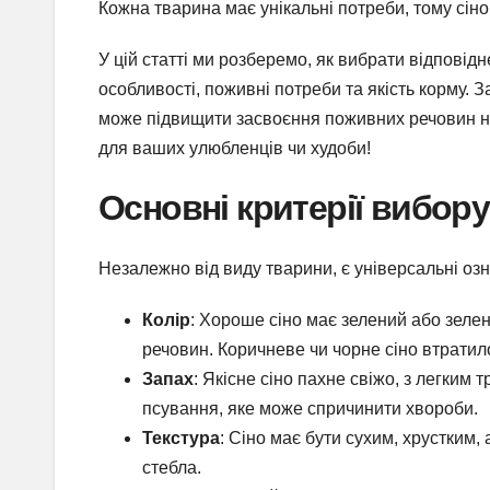
Кожна тварина має унікальні потреби, тому сіно
У цій статті ми розберемо, як вибрати відповідне
особливості, поживні потреби та якість корму. 
може підвищити засвоєння поживних речовин на
для ваших улюбленців чи худоби!
Основні критерії вибору
Незалежно від виду тварини, є універсальні озна
Колір
: Хороше сіно має зелений або зеле
речовин. Коричневе чи чорне сіно втратил
Запах
: Якісне сіно пахне свіжо, з легким
псування, яке може спричинити хвороби.
Текстура
: Сіно має бути сухим, хрустким, 
стебла.