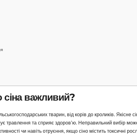
ня
о сіна важливий?
льськогосподарських тварин, від корів до кроликів. Якісне сі
имує травлення та сприяє здоров’ю. Неправильний вибір мож
ивності чи навіть отруєння, якщо сіно містить токсичні рос