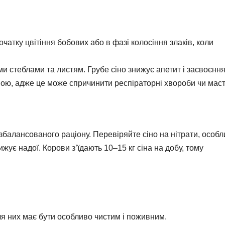
очатку цвітіння бобових або в фазі колосіння злаків, коли
ими стеблами та листям. Грубе сіно знижує апетит і засвоєння
явою, адже це може спричинити респіраторні хвороби чи маст
збалансованого раціону. Перевіряйте сіно на нітрати, особ
ує надої. Корови з’їдають 10–15 кг сіна на добу, тому
ля них має бути особливо чистим і поживним.