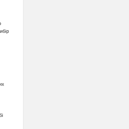
о
ибір
их
бі