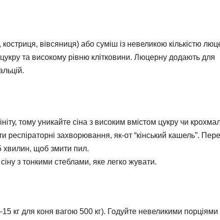
 костриця, вівсяниця) або суміш із невеликою кількістю люц
 цукру та високому рівню клітковини. Люцерну додають для
альцій.
мініту, тому уникайте сіна з високим вмістом цукру чи крохма
ти респіраторні захворювання, як-от “кінський кашель”. Пер
5 хвилин, щоб змити пил.
 сіну з тонкими стеблами, яке легко жувати.
0–15 кг для коня вагою 500 кг). Годуйте невеликими порціями