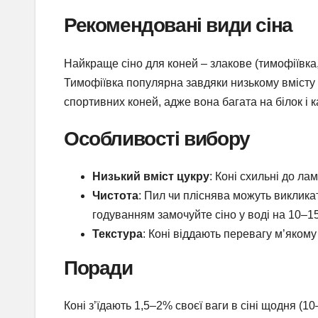
Рекомендовані види сіна
Найкраще сіно для коней – злакове (тимофіївка,
Тимофіївка популярна завдяки низькому вмісту
спортивних коней, адже вона багата на білок і к
Особливості вибору
Низький вміст цукру
: Коні схильні до ла
Чистота
: Пил чи пліснява можуть виклика
годуванням замочуйте сіно у воді на 10–1
Текстура
: Коні віддають перевагу м’якому
Поради
Коні з’їдають 1,5–2% своєї ваги в сіні щодня (1