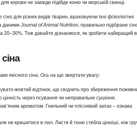
 для корови не завжди підійде коню чи морській свинці.
 сіно для різних видів тварин, враховуючи їхні фізіологічні
За даними
Journal of Animal Nutrition
, правильно підібране сін
 20–30%. Тож давайте дізнаємося, як зробити найкращий в
 сіна
ки якісного сіна. Ось на що звертати увагу:
нувато-жовтий відтінок, що свідчить про збереження поживн
о цінність через псування чи неправильне сушіння.
 трав’яним ароматом. Гнильний чи пліснявий запах – ознака
але не кришитися в пил. Листя й тонкі стебла цінніші, ніж гру