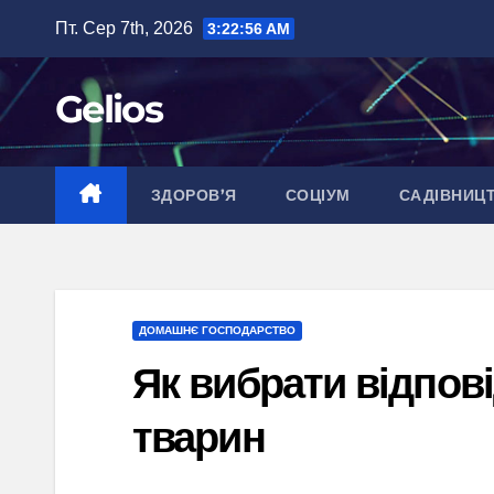
Перейти
Пт. Сер 7th, 2026
3:22:57 AM
до
вмісту
Gelios
ЗДОРОВ’Я
СОЦІУМ
САДІВНИЦ
ДОМАШНЄ ГОСПОДАРСТВО
Як вибрати відпові
тварин