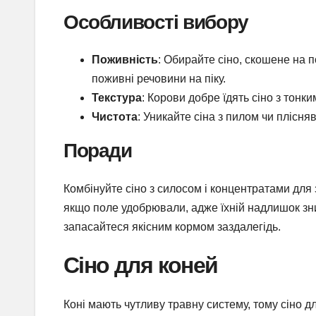
Особливості вибору
Поживність
: Обирайте сіно, скошене на п
поживні речовини на піку.
Текстура
: Корови добре їдять сіно з тонк
Чистота
: Уникайте сіна з пилом чи плісн
Поради
Комбінуйте сіно з силосом і концентратами для 
якщо поле удобрювали, адже їхній надлишок зниж
запасайтеся якісним кормом заздалегідь.
Сіно для коней
Коні мають чутливу травну систему, тому сіно д