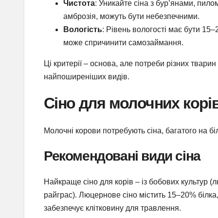
Чистота
: Уникайте сіна з бур’янами, пило
амброзія, можуть бути небезпечними.
Вологість
: Рівень вологості має бути 15–
може спричинити самозаймання.
Ці критерії – основа, але потреби різних тварин
найпоширеніших видів.
Сіно для молочних корі
Молочні корови потребують сіна, багатого на біл
Рекомендовані види сіна
Найкраще сіно для корів – із бобових культур (
райграс). Люцернове сіно містить 15–20% білка, 
забезпечує клітковину для травлення.