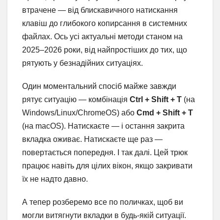
втрачене — від блискавичного натискання
клавіш до глибокого копирсання в системних
файлах. Ось усі актуальні методи станом на
2025–2026 роки, від найпростіших до тих, що
рятують у безнадійних ситуаціях.
Один моментальний спосіб майже завжди
рятує ситуацію — комбінація
Ctrl + Shift + T
(на
Windows/Linux/ChromeOS) або
Cmd + Shift + T
(на macOS). Натискаєте — і остання закрита
вкладка оживає. Натискаєте ще раз —
повертається попередня. І так далі. Цей трюк
працює навіть для цілих вікон, якщо закривати
їх не надто давно.
А тепер розберемо все по поличках, щоб ви
могли витягнути вкладки в будь-якій ситуації.