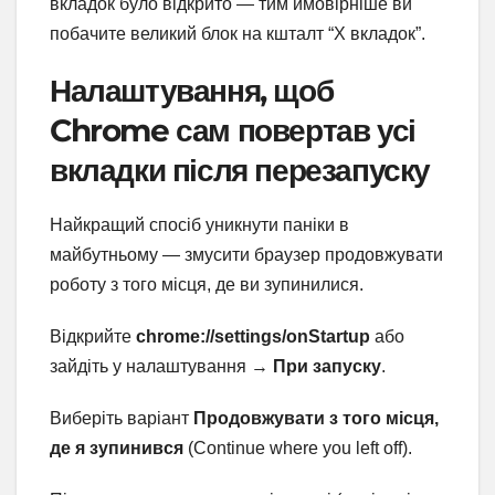
вкладок було відкрито — тим ймовірніше ви
побачите великий блок на кшталт “X вкладок”.
Налаштування, щоб
Chrome сам повертав усі
вкладки після перезапуску
Найкращий спосіб уникнути паніки в
майбутньому — змусити браузер продовжувати
роботу з того місця, де ви зупинилися.
Відкрийте
chrome://settings/onStartup
або
зайдіть у налаштування →
При запуску
.
Виберіть варіант
Продовжувати з того місця,
де я зупинився
(Continue where you left off).