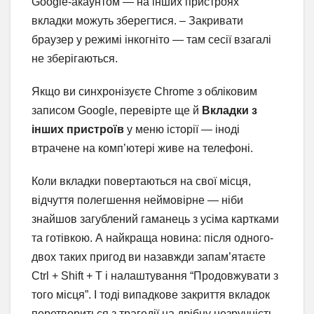
Google-акаунтом — на інших пристроях
вкладки можуть зберегтися. – Закривати
браузер у режимі інкогніто — там сесії взагалі
не зберігаються.
Якщо ви синхронізуєте Chrome з обліковим
записом Google, перевірте ще й
Вкладки з
інших пристроїв
у меню історії — іноді
втрачене на комп’ютері живе на телефоні.
Коли вкладки повертаються на свої місця,
відчуття полегшення неймовірне — ніби
знайшов загублений гаманець з усіма картками
та готівкою. А найкраща новина: після одного-
двох таких пригод ви назавжди запам’ятаєте
Ctrl + Shift + T і налаштування “Продовжувати з
того місця”. І тоді випадкове закриття вкладок
перетвориться з трагедії на дрібну незручність,