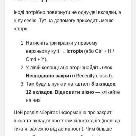
Іноді потрібно повернути не одну-дві вкладки, а
цілу сесію. Тут на допомогу приходить меню
історії:
Натисніть три крапки у правому
верхньому куті →
Історія
(або Ctrl + H /
Cmd + Y).
У лівій колонці або вгорі знайдіть блок
Нещодавно закриті
(Recently closed).
Там будуть пункти на кшталт
8 вкладок
,
12 вкладок
,
Відновити вікно
— клікайте
на них.
Цей розділ зберігає інформацію про закриті
вікна та вкладки протягом кількох днів (іноді до
тижня, залежно від активності). Чим більше