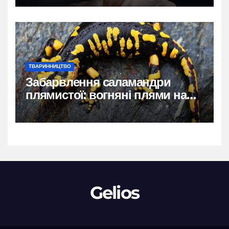
ТВАРИННИЦТВО
Забарвлення саламандри
плямистої: вогняні плями на
чорному тлі
Gelios