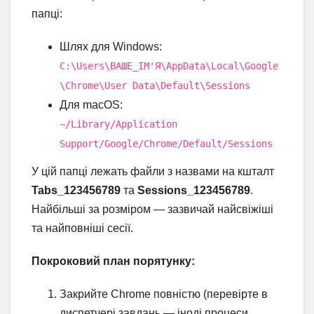
папці:
Шлях для Windows:
C:\Users\ВАШЕ_ІМ'Я\AppData\Local\Google
\Chrome\User Data\Default\Sessions
Для macOS:
~/Library/Application
Support/Google/Chrome/Default/Sessions
У цій папці лежать файли з назвами на кшталт
Tabs_123456789
та
Sessions_123456789
.
Найбільші за розміром — зазвичай найсвіжіші
та найповніші сесії.
Покроковий план порятунку:
Закрийте Chrome повністю (перевірте в
диспетчері завдань — іноді процеси