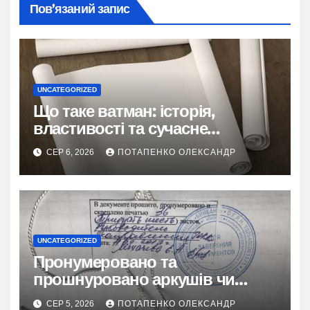
Пов’язаний запис
UNCATEGORIZED
Що таке ватман: історія,
властивості та сучасне
застосування
СЕР 6, 2026
ПОТАПЕНКО ОЛЕКСАНДР
UNCATEGORIZED
Пронумеровано та
прошнуровано аркушів чи
сторінок: повний гайд
СЕР 5, 2026
ПОТАПЕНКО ОЛЕКСАНДР