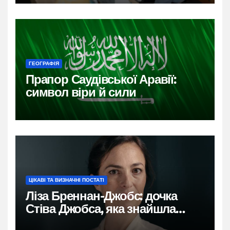
ГЕОГРАФІЯ
Прапор Саудівської Аравії:
символ віри й сили
ЦІКАВІ ТА ВИЗНАЧНІ ПОСТАТІ
Ліза Бреннан-Джобс: дочка
Стіва Джобса, яка знайшла
власний голос