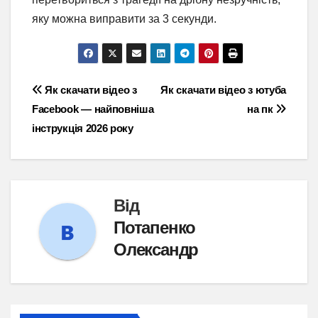
яку можна виправити за 3 секунди.
Навігація
Як скачати відео з
Як скачати відео з ютуба
Facebook — найповніша
на пк
записів
інструкція 2026 року
Від
Потапенко
Олександр