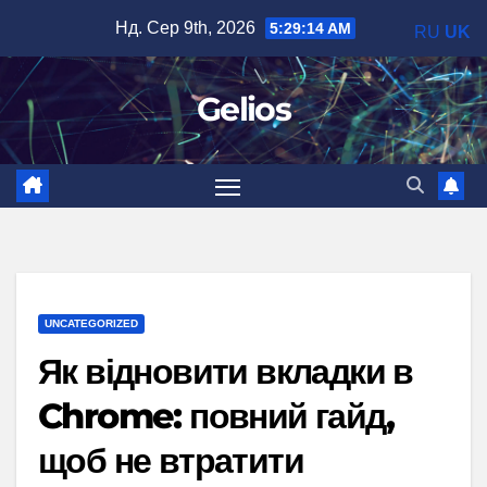
Перейти
Нд. Сер 9th, 2026
5:29:15 AM
RU
UK
до
вмісту
Gelios
UNCATEGORIZED
Як відновити вкладки в
Chrome: повний гайд,
щоб не втратити