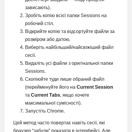
зависають).
Зробіть копію всієї папки Sessions на
робочий стіл.
Відкрийте копію та відсортуйте файли за
розміром або датою.
Виберіть найбільший/найсвіжіший файл
сесії.
Видаліть усі файли з оригінальної папки
Sessions.
Скопіюйте туди лише обраний файл
(перейменуйте його на
Current Session
та
Current Tabs
, якщо хочете
максимальної сумісності).
Запустіть Chrome.
Цей метод часто повертає навіть сесії, які
браузер “забули” показати в інтерфейсі. Але