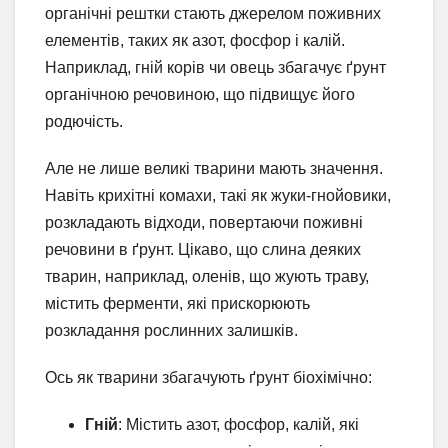
органічні рештки стають джерелом поживних
елементів, таких як азот, фосфор і калій.
Наприклад, гній корів чи овець збагачує ґрунт
органічною речовиною, що підвищує його
родючість.
Але не лише великі тварини мають значення.
Навіть крихітні комахи, такі як жуки-гнойовики,
розкладають відходи, повертаючи поживні
речовини в ґрунт. Цікаво, що слина деяких
тварин, наприклад, оленів, що жують траву,
містить ферменти, які прискорюють
розкладання рослинних залишків.
Ось як тварини збагачують ґрунт біохімічно:
Гній
: Містить азот, фосфор, калій, які