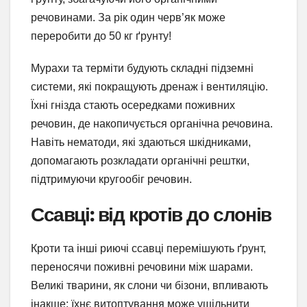
речовинами. За рік один черв’як може
переробити до 50 кг ґрунту!
Мурахи та терміти будують складні підземні
системи, які покращують дренаж і вентиляцію.
Їхні гнізда стають осередками поживних
речовин, де накопичується органічна речовина.
Навіть нематоди, які здаються шкідниками,
допомагають розкладати органічні рештки,
підтримуючи кругообіг речовин.
Ссавці: від кротів до слонів
Кроти та інші риючі ссавці перемішують ґрунт,
переносячи поживні речовини між шарами.
Великі тварини, як слони чи бізони, впливають
інакше: їхнє витоптування може ущільнити