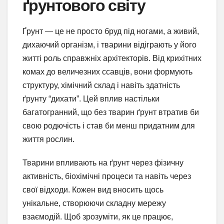
ґрунтового світу
Ґрунт — це не просто бруд під ногами, а живий,
дихаючий організм, і тварини відіграють у його
житті роль справжніх архітекторів. Від крихітних
комах до величезних ссавців, вони формують
структуру, хімічний склад і навіть здатність
ґрунту “дихати”. Цей вплив настільки
багатогранний, що без тварин ґрунт втратив би
свою родючість і став би менш придатним для
життя рослин.
Тварини впливають на ґрунт через фізичну
активність, біохімічні процеси та навіть через
свої відходи. Кожен вид вносить щось
унікальне, створюючи складну мережу
взаємодій. Щоб зрозуміти, як це працює,