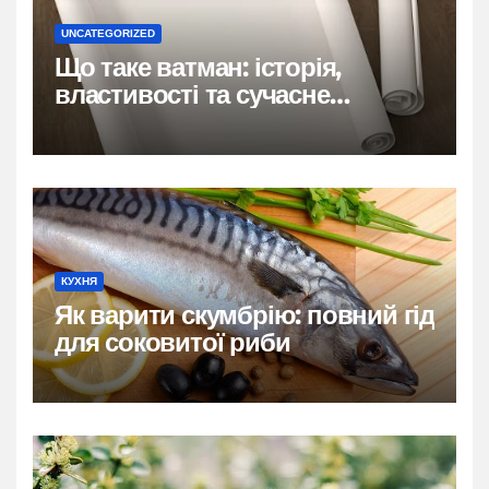
UNCATEGORIZED
Що таке ватман: історія,
властивості та сучасне
застосування
КУХНЯ
Як варити скумбрію: повний гід
для соковитої риби