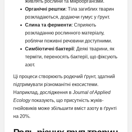
живлять рослини та мікроорганізми.
Органічні рештки
: Тіла загиблих тварин
розкладаються, додаючи гумус у ґрунт.
Слина та ферменти
: Сприяють
розкладанню рослинного матеріалу,
роблячи поживні речовини доступними.
Симбіотичні бактерії
: Деякі тварини, як
терміти, переносять бактерії, що фіксують
азот.
Ці процеси створюють родючий ґрунт, здатний
підтримувати різноманітні екосистеми.
Наприклад, дослідження в
Journal of Applied
Ecology
показують, що присутність жуків-
гнойовиків може збільшити вміст азоту в ґрунті
на 20%.