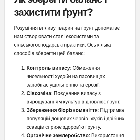
захистити ґрунт?
Розуміння впливу тварин на ґрунт допомагає
нам створювати сталі екосистеми та
сільськогосподарські практики. Ось кілька
способів зберегти цей баланс:
Контроль випасу
: Обмеження
чисельності худоби на пасовищах
запобігає ущільненню та ерозії.
Сівозміна
: Поєднання випасу з
вирощуванням культур відновлює ґрунт.
Збереження біорізноманіття
: Підтримка
популяцій дощових червів, жуків і дрібних
ссавців сприяє здоров’ю ґрунту.
Органічне землеробство
: Використання