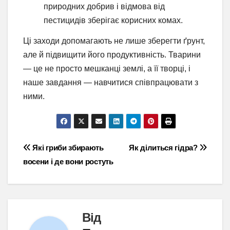
природних добрив і відмова від
пестицидів зберігає корисних комах.
Ці заходи допомагають не лише зберегти ґрунт,
але й підвищити його продуктивність. Тварини
— це не просто мешканці землі, а її творці, і
наше завдання — навчитися співпрацювати з
ними.
Навігація
Які гриби збирають
Як ділиться гідра?
восени і де вони ростуть
записів
Від