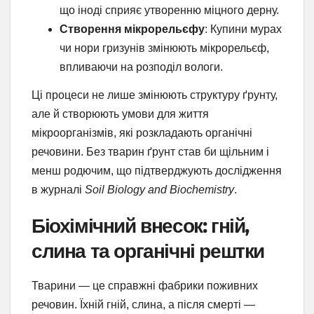
що іноді сприяє утворенню міцного дерну.
Створення мікрорельєфу
: Купини мурах
чи нори гризунів змінюють мікрорельєф,
впливаючи на розподіл вологи.
Ці процеси не лише змінюють структуру ґрунту,
але й створюють умови для життя
мікроорганізмів, які розкладають органічні
речовини. Без тварин ґрунт став би щільним і
менш родючим, що підтверджують дослідження
в журналі
Soil Biology and Biochemistry
.
Біохімічний внесок: гній,
слина та органічні рештки
Тварини — це справжні фабрики поживних
речовин. Їхній гній, слина, а після смерті —