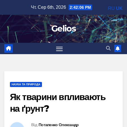
Перейти
Чт. Сер 6th, 2026
2:42:07 PM
RU
UK
до
вмісту
Gelios
НАУКА ТА ПРИРОДА
Як тварини впливають
на ґрунт?
Від
Потапенко Олександр