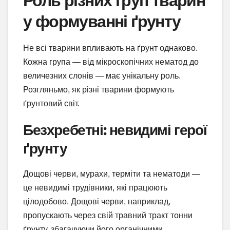
Роль різних груп тварин
у формуванні ґрунту
Не всі тварини впливають на ґрунт однаково.
Кожна група — від мікроскопічних нематод до
величезних слонів — має унікальну роль.
Розгляньмо, як різні тварини формують
ґрунтовий світ.
Безхребетні: невидимі герої
ґрунту
Дощові черви, мурахи, терміти та нематоди —
це невидимі трудівники, які працюють
цілодобово. Дощові черви, наприклад,
пропускають через свій травний тракт тонни
ґрунту, збагачуючи його органічними