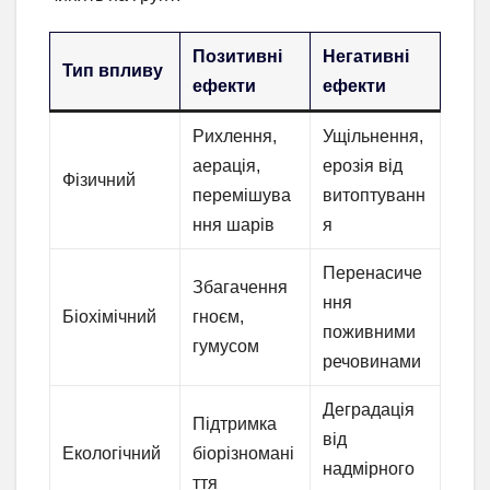
Позитивні
Негативні
Тип впливу
ефекти
ефекти
Рихлення,
Ущільнення,
аерація,
ерозія від
Фізичний
перемішува
витоптуванн
ння шарів
я
Перенасиче
Збагачення
ння
Біохімічний
гноєм,
поживними
гумусом
речовинами
Деградація
Підтримка
від
Екологічний
біорізномані
надмірного
ття