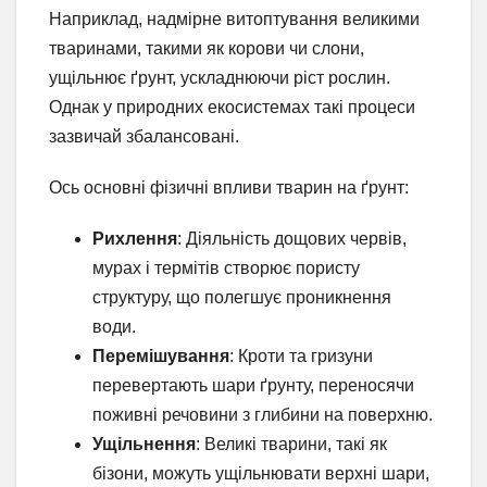
Наприклад, надмірне витоптування великими
тваринами, такими як корови чи слони,
ущільнює ґрунт, ускладнюючи ріст рослин.
Однак у природних екосистемах такі процеси
зазвичай збалансовані.
Ось основні фізичні впливи тварин на ґрунт:
Рихлення
: Діяльність дощових червів,
мурах і термітів створює пористу
структуру, що полегшує проникнення
води.
Перемішування
: Кроти та гризуни
перевертають шари ґрунту, переносячи
поживні речовини з глибини на поверхню.
Ущільнення
: Великі тварини, такі як
бізони, можуть ущільнювати верхні шари,