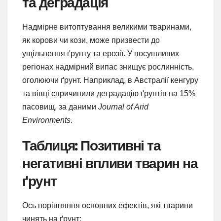
та деградація
Надмірне витоптування великими тваринами,
як корови чи кози, може призвести до
ущільнення ґрунту та ерозії. У посушливих
регіонах надмірний випас знищує рослинність,
оголюючи ґрунт. Наприклад, в Австралії кенгуру
та вівці спричинили деградацію ґрунтів на 15%
пасовищ, за даними
Journal of Arid
Environments
.
Таблиця: Позитивні та
негативні впливи тварин на
ґрунт
Ось порівняння основних ефектів, які тварини
чинять на ґрунт: