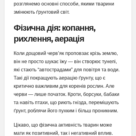
розглянемо основні способи, якими тварини
змінюють ґрунтовий світ.
Фізична дія: копання,
рихлення, аерація
Коли дощовий черв’як проповзає крізь землю,
він не просто шукає їжу — він створює тунелі,
які стають “автострадами” для повітря та води.
Такі дії покращують аерацію ґрунту, що є
критично важливим для коренів рослин. Але
черви — лише початок. Кроти, борсуки, бабаки
та навіть птахи, що риють гнізда, перемішують
ґрунт, роблячи його пухким і більш проникним.
Цікаво, що фізична активність тварин може
мати як позитивний, так і негативний вплив.