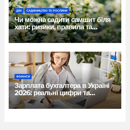
ДІМ
САДІВНИЦТВО ТА РОСЛИНИ
Чи можна садити самшит біля
хати: ризики, правила та
практичні рішення
ФІНАНСИ
Зарплата бухгалтера в Україні
2026: реальні цифри та
нюанси