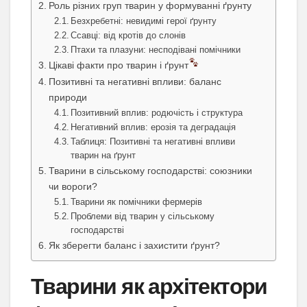
Роль різних груп тварин у формуванні ґрунту
Безхребетні: невидимі герої ґрунту
Ссавці: від кротів до слонів
Птахи та плазуни: несподівані помічники
Цікаві факти про тварин і ґрунт
Позитивні та негативні впливи: баланс
природи
Позитивний вплив: родючість і структура
Негативний вплив: ерозія та деградація
Таблиця: Позитивні та негативні впливи
тварин на ґрунт
Тварини в сільському господарстві: союзники
чи вороги?
Тварини як помічники фермерів
Проблеми від тварин у сільському
господарстві
Як зберегти баланс і захистити ґрунт?
Тварини як архітектори