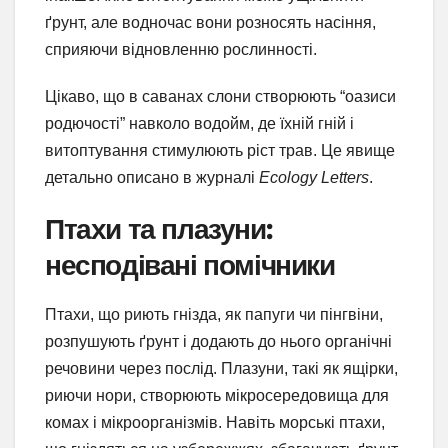
ґрунт, але водночас вони розносять насіння,
сприяючи відновленню рослинності.
Цікаво, що в саванах слони створюють “оазиси
родючості” навколо водойм, де їхній гній і
витоптування стимулюють ріст трав. Це явище
детально описано в журналі
Ecology Letters
.
Птахи та плазуни:
несподівані помічники
Птахи, що риють гнізда, як папуги чи пінгвіни,
розпушують ґрунт і додають до нього органічні
речовини через послід. Плазуни, такі як ящірки,
риючи нори, створюють мікросередовища для
комах і мікроорганізмів. Навіть морські птахи,