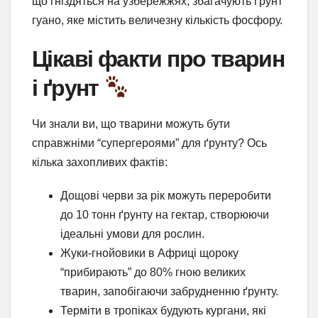
що гніздяться на узбережжях, збагачують ґрунт
гуано, яке містить величезну кількість фосфору.
Цікаві факти про тварин
і ґрунт
Чи знали ви, що тварини можуть бути
справжніми “супергероями” для ґрунту? Ось
кілька захопливих фактів:
Дощові черви за рік можуть переробити
до 10 тонн ґрунту на гектар, створюючи
ідеальні умови для рослин.
Жуки-гнойовики в Африці щороку
“прибирають” до 80% гною великих
тварин, запобігаючи забрудненню ґрунту.
Терміти в тропіках будують кургани, які