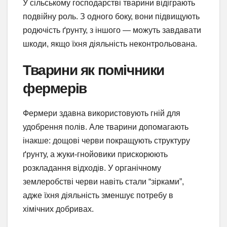
У сільському господарстві тварини відіграють
подвійну роль. З одного боку, вони підвищують
родючість ґрунту, з іншого — можуть завдавати
шкоди, якщо їхня діяльність неконтрольована.
Тварини як помічники
фермерів
Фермери здавна використовують гній для
удобрення полів. Але тварини допомагають
інакше: дощові черви покращують структуру
ґрунту, а жуки-гнойовики прискорюють
розкладання відходів. У органічному
землеробстві черви навіть стали “зірками”,
адже їхня діяльність зменшує потребу в
хімічних добривах.