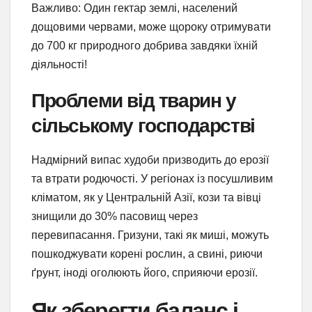
Важливо: Один гектар землі, населений
дощовими червами, може щороку отримувати
до 700 кг природного добрива завдяки їхній
діяльності!
Проблеми від тварин у
сільському господарстві
Надмірний випас худоби призводить до ерозії
та втрати родючості. У регіонах із посушливим
кліматом, як у Центральній Азії, кози та вівці
знищили до 30% пасовищ через
перевипасання. Гризуни, такі як миші, можуть
пошкоджувати корені рослин, а свині, риючи
ґрунт, іноді оголюють його, сприяючи ерозії.
Як зберегти баланс і