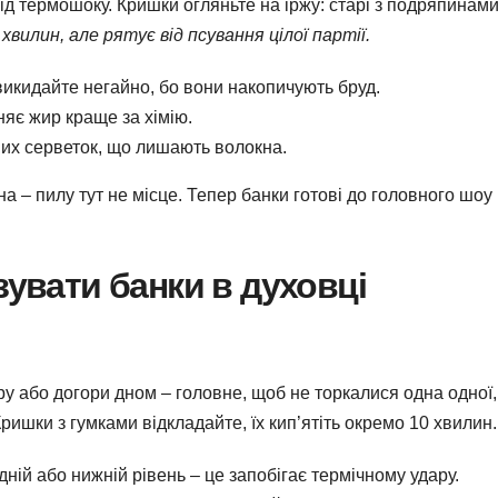
від термошоку. Кришки огляньте на іржу: старі з подряпинами
вилин, але рятує від псування цілої партії.
викидайте негайно, бо вони накопичують бруд.
яє жир краще за хімію.
их серветок, що лишають волокна.
а – пилу тут не місце. Тепер банки готові до головного шоу
зувати банки в духовці
ру або догори дном – головне, щоб не торкалися одна одної,
ришки з гумками відкладайте, їх кип’ятіть окремо 10 хвилин.
ній або нижній рівень – це запобігає термічному удару.