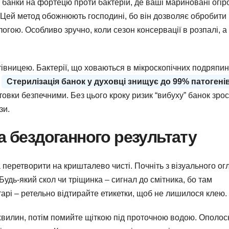
 банки на фортецю проти бактерій, де ваші мариновані огір
Цей метод обожнюють господині, бо він дозволяє обробити
огою. Особливо зручно, коли сезон консервації в розпалі, а
івницею. Бактерії, що ховаються в мікроскопічних подряпин
.
Стерилізація банок у духовці знищує до 99% патогенів
товки безпечними. Без цього кроку ризик “вибуху” банок зрост
зи.
а бездоганного результату
а перетворити на кришталево чисті. Почніть з візуального ог
Будь-який скол чи тріщинка – сигнал до смітника, бо там
тарі – ретельно відтирайте етикетки, щоб не лишилося клею.
 хвилин, потім помийте щіткою під проточною водою. Ополос