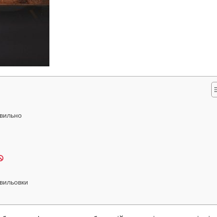
авильно
хвильовки