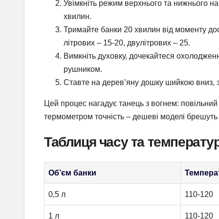
Увімкніть режим верхнього та нижнього наг
хвилин.
Тримайте банки 20 хвилин від моменту дос
літрових – 15-20, двулітрових – 25.
Вимкніть духовку, дочекайтеся охолодженн
рушником.
Ставте на дерев’яну дошку шийкою вниз, 
Цей процес нагадує танець з вогнем: повільний 
термометром точність – дешеві моделі брешуть 
Таблиця часу та температур
Об’єм банки
Температ
0,5 л
110-120
1 л
110-120