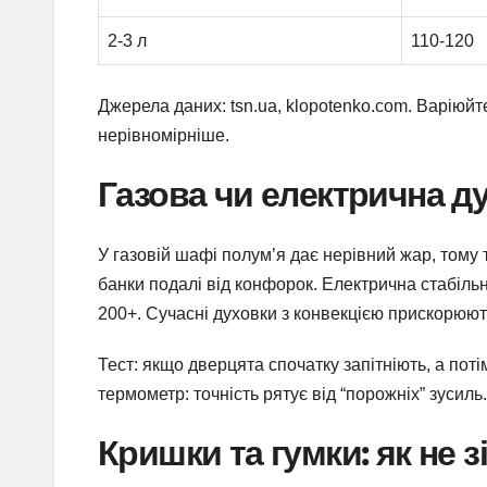
2-3 л
110-120
Джерела даних: tsn.ua, klopotenko.com. Варіюйт
нерівномірніше.
Газова чи електрична д
У газовій шафі полум’я дає нерівний жар, тому
банки подалі від конфорок. Електрична стабіль
200+. Сучасні духовки з конвекцією прискорюют
Тест: якщо дверцята спочатку запітніють, а поті
термометр: точність рятує від “порожніх” зусиль.
Кришки та гумки: як не 