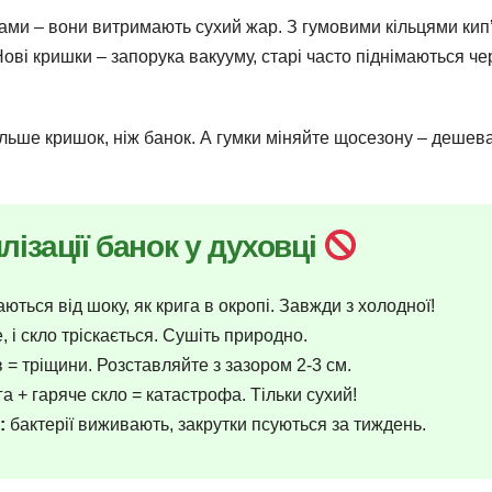
ами – вони витримають сухий жар. З гумовими кільцями кип’
Нові кришки – запорука вакууму, старі часто піднімаються че
ільше кришок, ніж банок. А гумки міняйте щосезону – дешев
лізації банок у духовці
ються від шоку, як крига в окропі. Завжди з холодної!
 і скло тріскається. Сушіть природно.
 = тріщини. Розставляйте з зазором 2-3 см.
а + гаряче скло = катастрофа. Тільки сухий!
:
бактерії виживають, закрутки псуються за тиждень.