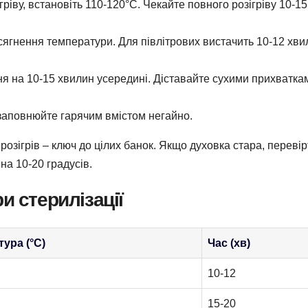
ріву, встановіть 110-120°C. Чекайте повного розігріву 10-15
ягнення температури. Для півлітрових вистачить 10-12 хви
я на 10-15 хвилин усередині. Діставайте сухими прихватка
заповнюйте гарячим вмістом негайно.
розігрів – ключ до цілих банок. Якщо духовка стара, перевір
на 10-20 градусів.
и стерилізації
ура (°C)
Час (хв)
10-12
15-20