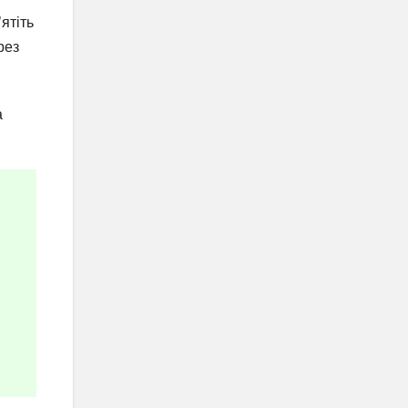
ятіть
рез
а