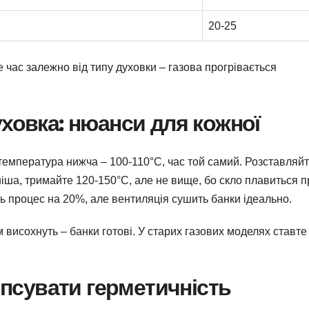
20-25
е час залежно від типу духовки – газова прогрівається
уховка: нюанси для кожної
 температура нижча – 100-110°C, час той самий. Розставляй
ніша, тримайте 120-150°C, але не вище, бо скло плавиться п
ь процес на 20%, але вентиляція сушить банки ідеально.
м висохнуть – банки готові. У старих газових моделях ставте
зіпсувати герметичність