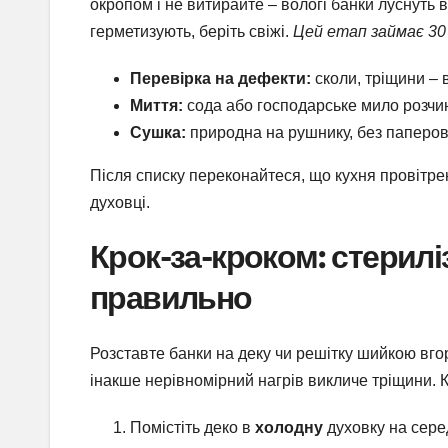
окропом і не витирайте – вологі банки луснуть 
герметизують, беріть свіжі.
Цей етап займає 30 х
Перевірка на дефекти:
сколи, тріщини – 
Миття:
сода або господарське мило розчин
Сушка:
природна на рушнику, без паперов
Після списку переконайтеся, що кухня провітрен
духовці.
Крок-за-кроком: стерилі
правильно
Розставте банки на деку чи решітку шийкою вго
інакше нерівномірний нагрів викличе тріщини. К
Помістіть деко в
холодну
духовку на серед