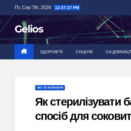
Перейти
Пт. Сер 7th, 2026
12:27:28 PM
до
вмісту
Gelios
ЗДОРОВ’Я
СОЦІУМ
САДІВНИЦ
ЇЖА ТА КУЛІНАРІЯ
Як стерилізувати б
спосіб для соковит