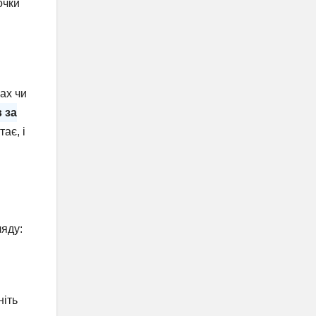
очки
ах чи
 за
ає, і
ляду:
ніть