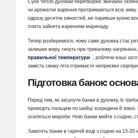
Сухе тепло духовки перетворює звичайні скляні
чи ароматне варення протримаються всю зиму. 
одразу десяток ємностей, не паривши кухню вол
плита зайнята варенням маринаду.
Тепер розберемося, чому саме духовка стає рят
залишки жиру, гинуть при тривалому нагріванні
правильної температури
, роблячи ваші заго
замість смаку літа отримаєте неприємні сюрпри
Підготовка банок: основ
Перед тим, як засунути банки в духовку, їх треб
проведіть пальцем по шийці зсередини й зовні. 
оселяться мікроби. Нові банки мийте з содою, с
Замочіть банки в гарячій воді з содою на 15-20