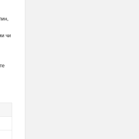
лин,
ми чи
те