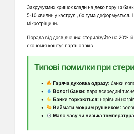
Закручуємих кришок клади на деко поруч з банк
5-10 хвилин у каструлі, бо гума деформується. 
мікротріщини.
Порада від досвідчених: стерилізуйте на 20% б
економія коштує партії огірків.
Типові помилки при стери
Гаряча духовка одразу:
банки лопа
Вологі банки:
пара всередині тисне,
Банки торкаються:
нерівний нагрів
Виймати мокрим рушником:
волог
Мало часу чи низька температура