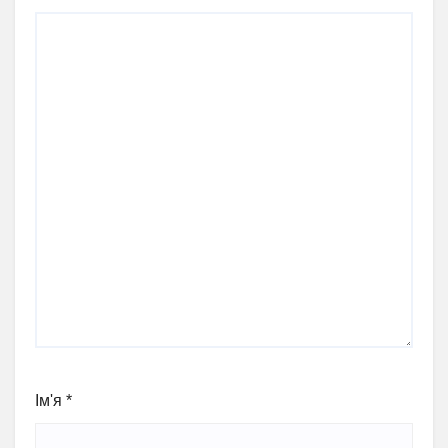
Ім'я
*