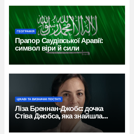
ГЕОГРАФІЯ
Прапор Саудівської Аравії:
символ віри й сили
ЦІКАВІ ТА ВИЗНАЧНІ ПОСТАТІ
Ліза Бреннан-Джобс: дочка
Стіва Джобса, яка знайшла
власний голос