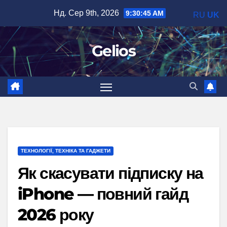
Перейти
Нд. Сер 9th, 2026
9:30:45 AM
RU
UK
до
вмісту
Gelios
ТЕХНОЛОГІЇ, ТЕХНІКА ТА ГАДЖЕТИ
Як скасувати підписку на
iPhone — повний гайд
2026 року