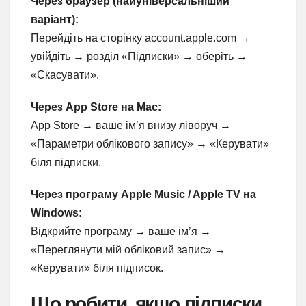
Через браузер (найуніверсальніший
варіант):
Перейдіть на сторінку account.apple.com →
увійдіть → розділ «Підписки» → оберіть →
«Скасувати».
Через App Store на Mac:
App Store → ваше ім’я внизу ліворуч →
«Параметри облікового запису» → «Керувати»
біля підписки.
Через програму Apple Music / Apple TV на
Windows:
Відкрийте програму → ваше ім’я →
«Переглянути мій обліковий запис» →
«Керувати» біля підписок.
Що робити, якщо підписки