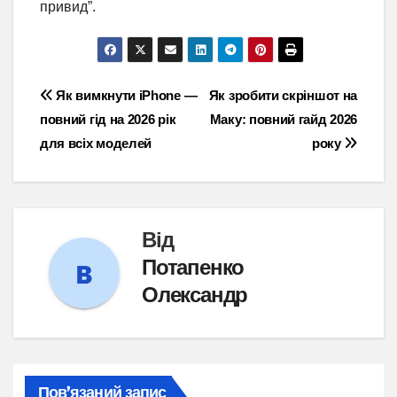
привид”.
Навігація
Як вимкнути iPhone —
Як зробити скріншот на
повний гід на 2026 рік
Маку: повний гайд 2026
записів
для всіх моделей
року
Від
Потапенко
Олександр
Пов’язаний запис