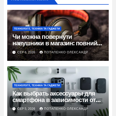
ТЕХНОЛОГІЇ, ТЕХНІКА ТА ГАДЖЕТИ
Чи можна повернути
навушники в магазин: повний
гід по правах покупця
СЕР 6, 2026
ПОТАПЕНКО ОЛЕКСАНДР
ТЕХНОЛОГІЇ, ТЕХНІКА ТА ГАДЖЕТИ
Как выбрать аксессуары для
смартфона в зависимости от
образа жизни
СЕР 5, 2026
ПОТАПЕНКО ОЛЕКСАНДР