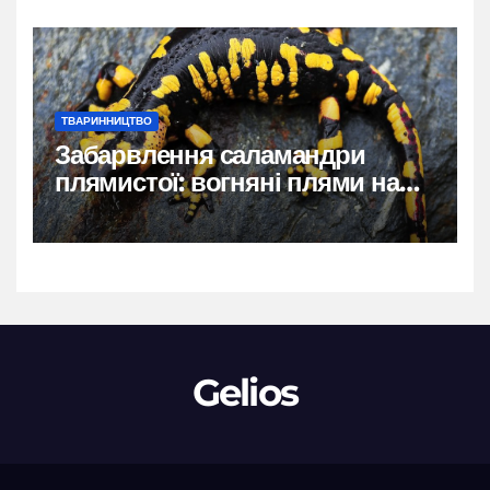
ТВАРИННИЦТВО
Забарвлення саламандри
плямистої: вогняні плями на
чорному тлі
Gelios