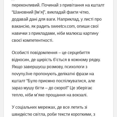
переконливий. Починай з привітання на кшталт
“Шановний [Ім’я]”, викладай факти чітко,
додавай дані для ваги. Наприклад, у листі про
вакансію, як радить sweetcv.com, опиши свої
навички з прикладами, ніби малюєш картину
своєї компетентності.
Особисті повідомлення – це серцебиття
відносин, де щирість б’ється в кожному рядку.
Якщо завершуєш розмову, психологи з
novyny.live пропонують делікатні фрази на
кшталт “Було приємно поспілкуватися, але
зараз мушу бігти – до скорої!” Це зберігає
тепло, ніби м’яке прощання на вокзалі.
У соціальних мережах, де все летить зі
швидкістю світла, роби тексти короткими, з