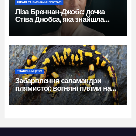
ЦІКАВІ ТА ВИЗНАЧНІ ПОСТАТІ
Ліза Бреннан-Джобс: дочка
Стіва Джобса, яка знайшла
власний голос
ТВАРИННИЦТВО
Забарвлення саламандри
плямистої: вогняні плями на
чорному тлі