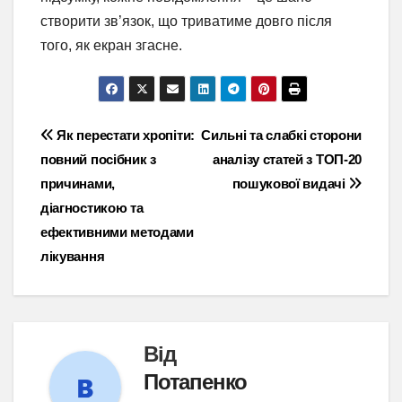
створити зв’язок, що триватиме довго після
того, як екран згасне.
Навігація
Як перестати хропіти:
Сильні та слабкі сторони
повний посібник з
аналізу статей з ТОП-20
записів
причинами,
пошукової видачі
діагностикою та
ефективними методами
лікування
Від
Потапенко