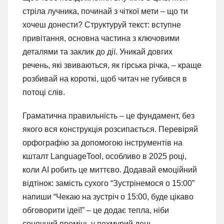
стріла лучника, починай з чіткої мети – що ти
хочеш донести? Структуруй текст: вступне
привітання, основна частина з ключовими
деталями та заклик до дії. Уникай довгих
речень, які звиваються, як гірська річка, – краще
розбивай на короткі, щоб читач не губився в
потоці слів.
Граматична правильність – це фундамент, без
якого вся конструкція розсипається. Перевіряй
орфографію за допомогою інструментів на
кшталт LanguageTool, особливо в 2025 році,
коли AI робить це миттєво. Додавай емоційний
відтінок: замість сухого “Зустрінемося о 15:00”
напиши “Чекаю на зустріч о 15:00, буде цікаво
обговорити ідеї!” – це додає тепла, ніби
сонячний промінь у похмурий день.