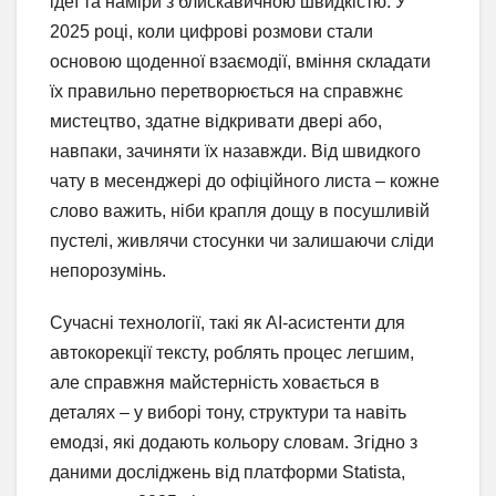
ідеї та наміри з блискавичною швидкістю. У
2025 році, коли цифрові розмови стали
основою щоденної взаємодії, вміння складати
їх правильно перетворюється на справжнє
мистецтво, здатне відкривати двері або,
навпаки, зачиняти їх назавжди. Від швидкого
чату в месенджері до офіційного листа – кожне
слово важить, ніби крапля дощу в посушливій
пустелі, живлячи стосунки чи залишаючи сліди
непорозумінь.
Сучасні технології, такі як AI-асистенти для
автокорекції тексту, роблять процес легшим,
але справжня майстерність ховається в
деталях – у виборі тону, структури та навіть
емодзі, які додають кольору словам. Згідно з
даними досліджень від платформи Statista,