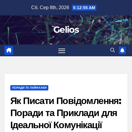
Перейти
Сб. Сер 8th, 2026
5:12:56 AM
до
вмісту
Gelios
ПОРАДИ ТА ЛАЙФХАКИ
Як Писати Повідомлення:
Поради та Приклади для
Ідеальної Комунікації