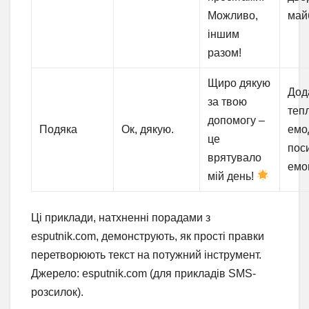
Можливо,
май
іншим
разом!
Щиро дякую
Дод
за твою
теп
допомогу –
Подяка
Ок, дякую.
емо
це
пос
врятувало
емо
мій день!
Ці приклади, натхненні порадами з
esputnik.com, демонструють, як прості правки
перетворюють текст на потужний інструмент.
Джерело: esputnik.com (для прикладів SMS-
розсилок).