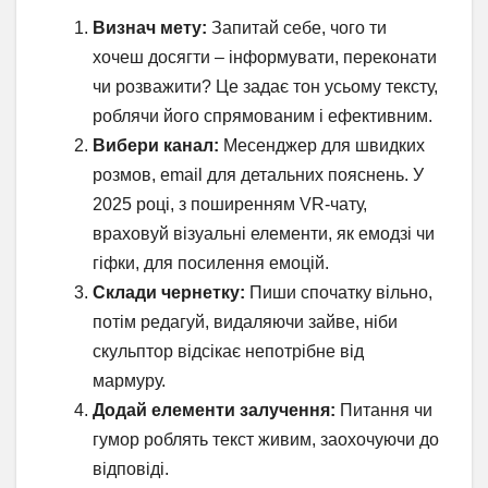
Визнач мету:
Запитай себе, чого ти
хочеш досягти – інформувати, переконати
чи розважити? Це задає тон усьому тексту,
роблячи його спрямованим і ефективним.
Вибери канал:
Месенджер для швидких
розмов, email для детальних пояснень. У
2025 році, з поширенням VR-чату,
враховуй візуальні елементи, як емодзі чи
гіфки, для посилення емоцій.
Склади чернетку:
Пиши спочатку вільно,
потім редагуй, видаляючи зайве, ніби
скульптор відсікає непотрібне від
мармуру.
Додай елементи залучення:
Питання чи
гумор роблять текст живим, заохочуючи до
відповіді.