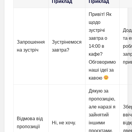
Приклад
Приклад
Привіт! Як
щодо
зустрічі
Дод
завтра о
та е
Запрошення
Зустрінемося
14:00 в
роб
на зустріч
завтра?
кафе?
зап
Обговоримо
при
наші ідеї за
кавою
Дякую за
пропозицію,
але наразі я
Збе
зайнятий
ввіч
Відмова від
Ні, не хочу.
іншими
від
пропозиції
проєктами.
две