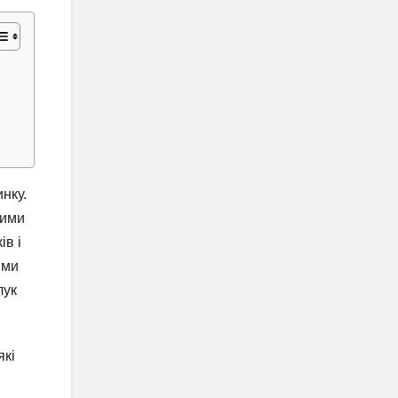
нку.
ними
ів і
ими
лук
які