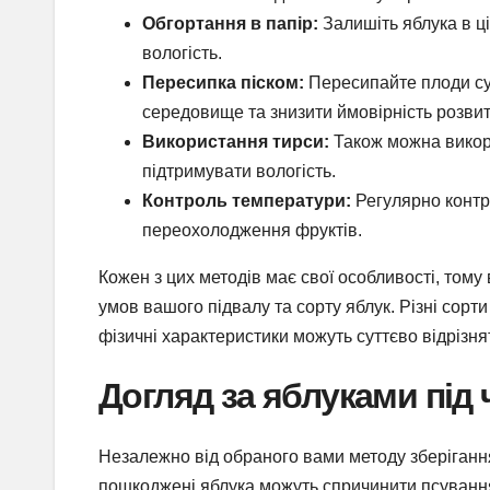
Обгортання в папір:
Залишіть яблука в ц
вологість.
Пересипка піском:
Пересипайте плоди су
середовище та знизити ймовірність розвит
Використання тирси:
Також можна викори
підтримувати вологість.
Контроль температури:
Регулярно контр
переохолодження фруктів.
Кожен з цих методів має свої особливості, тому
умов вашого підвалу та сорту яблук. Різні сорти
фізичні характеристики можуть суттєво відрізня
Догляд за яблуками під 
Незалежно від обраного вами методу зберігання
пошкоджені яблука можуть спричинити псування