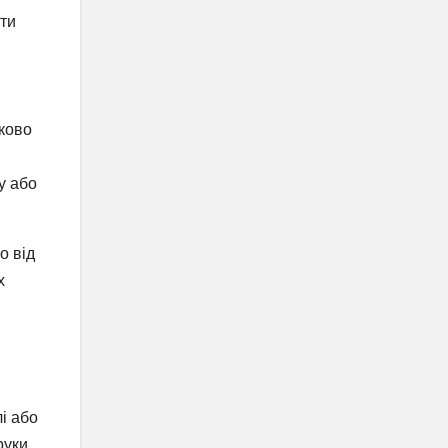
ити
тково
у або
о від
х
і або
руки