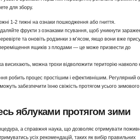
ете для збору.
жні 1-2 тижні на ознаки пошкодження або гниття.
даляйте фрукти з ознаками псування, щоб уникнути зараже
еревірте та оновіть родзинки з м’ясом, якщо вони вже прису
переміщення ящиків з плодами — це може призвести до
а висихають, можна трохи відволожити територію навколо 
гання робить процес простішим і ефективнішим. Регулярний 
поможуть забезпечити їхню свіжість протягом усього зимового
есь яблуками протягом зими
оцедура, а справжня наука, що дозволяє отримувати поживн
тримуватись усіх рекомендацій, таких як вибір правильних