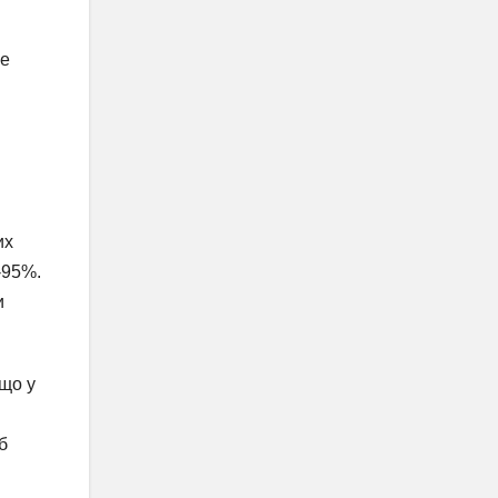
ше
их
-95%.
и
кщо у
б