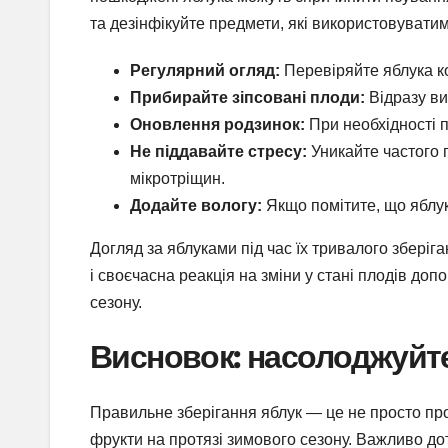
та дезінфікуйте предмети, які використовуватим
Регулярний огляд:
Перевіряйте яблука ко
Прибирайте зіпсовані плоди:
Відразу ви
Оновлення родзинок:
При необхідності п
Не піддавайте стресу:
Уникайте частого 
мікротріщин.
Додайте вологу:
Якщо помітите, що яблук
Догляд за яблуками під час їх тривалого збері
і своєчасна реакція на зміни у стані плодів до
сезону.
Висновок: насолоджуйт
Правильне зберігання яблук — це не просто пр
фрукти на протязі зимового сезону. Важливо до