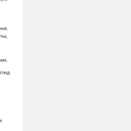
ння.
тні.
них.
огляд
і