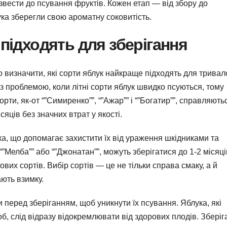
звести до псування фруктів. Кожен етап — від збору до
ка зберегли свою ароматну соковитість.
 підходять для зберігання
о визначити, які сорти яблук найкраще підходять для тривал
із проблемою, коли літні сорти яблук швидко псуються, тому
рти, як-от “”Симиренко””, “”Ажар”” і “”Богатир””, справляютьс
сяців без значних втрат у якості.
ка, що допомагає захистити їх від ураження шкідниками та
“”Мелба”” або “”Джонатан””, можуть зберігатися до 1-2 місяці
ових сортів. Вибір сортів — це не тільки справа смаку, а й
ають взимку.
перед зберіганням, щоб уникнути їх псування. Яблука, які
, слід відразу відокремлювати від здорових плодів. Зберіг