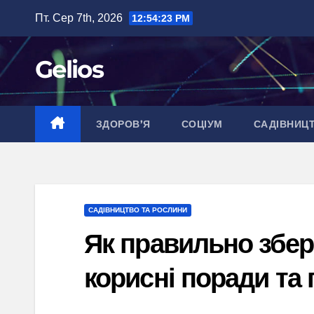
Перейти
Пт. Сер 7th, 2026
12:54:24 PM
до
вмісту
Gelios
ЗДОРОВ’Я
СОЦІУМ
САДІВНИЦ
САДІВНИЦТВО ТА РОСЛИНИ
Як правильно збері
корисні поради та 