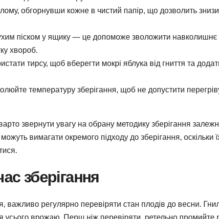
ілому, обгорнувши кожне в чистий папір, що дозволить зниз
хим піском у ящику — це допоможе зволожити навколишнє
ку хвороб.
стати тирсу, щоб вберегти мокрі яблука від гниття та дода
олюйте температуру зберігання, щоб не допустити перегрів
 варто звернути увагу на обрану методику зберігання залежн
 можуть вимагати окремого підходу до зберігання, оскільки ї
тися.
час зберігання
, важливо регулярно перевіряти стан плодів до весни. Гнил
 усього врожаю. Перш ніж перевіряти, ретельно промийте 