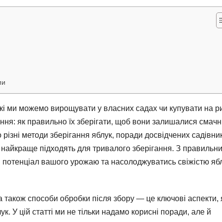
ми
кі ми можемо вирощувати у власних садах чи купувати на ри
ння: як правильно їх зберігати, щоб вони залишалися смач
 різні методи зберігання яблук, поради досвідчених садівник
ук найкраще підходять для тривалого зберігання. З правильн
 потенціал вашого урожаю та насолоджуватись свіжістю яб
 також способи обробки після збору — це ключові аспекти, 
ук. У цій статті ми не тільки надамо корисні поради, але й