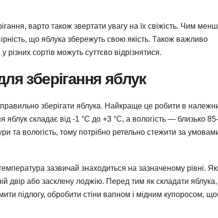
ігання, варто також звертати увагу на їх свіжість. Чим мен
ірність, що яблука збережуть свою якість. Також важливо
у різних сортів можуть суттєво відрізнятися.
для зберігання яблук
 правильно зберігати яблука. Найкраще це робити в належн
яблук складає від -1 °C до +3 °C, а вологість — близько 85
и та вологість, тому потрібно ретельно стежити за умовам
температура зазвичай знаходиться на зазначеному рівні. Я
ій двір або засклену лоджію. Перед тим як складати яблука,
ити підлогу, обробити стіни вапном і мідним купоросом, що