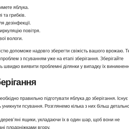
имете яблука.
і та грибків.
я дезінфекції.
иркуляцію повітря.
ої вологи.
істю допоможе надовго зберегти свіжість вашого врожаю. Т
 проблем з псуванням уже на етапі зберігання. Зберігайте
 швидко виявити проблемні ділянки у випадку їх виникненн
ерігання
бхідно правильно підготувати яблука до зберігання. Існує
ь уникнути псування. Розглянемо кілька з них більш детально
 дерев’яні ящики, укладаючи їх в один шар, щоб вони не
ні плодоніжками вгору.