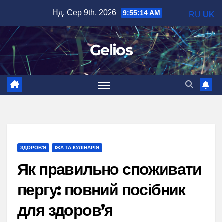
Перейти
Нд. Сер 9th, 2026
9:55:16 AM
RU
UK
до
вмісту
Gelios
ЗДОРОВ'Я
ЇЖА ТА КУЛІНАРІЯ
Як правильно споживати
пергу: повний посібник
для здоров’я