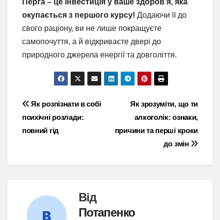
Перга – це інвестиція у ваше здоров’я, яка
окупається з першого курсу!
Додаючи її до
свого раціону, ви не лише покращуєте
самопочуття, а й відкриваєте двері до
природного джерела енергії та довголіття.
Навігація
Як розпізнати в собі
Як зрозуміти, що ти
психічні розлади:
алкоголік: ознаки,
записів
повний гід
причини та перші кроки
до змін
Від
Потапенко