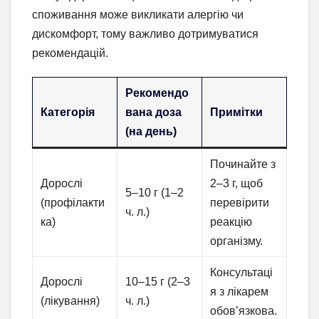
споживання може викликати алергію чи
дискомфорт, тому важливо дотримуватися
рекомендацій.
Рекомендо
Категорія
вана доза
Примітки
(на день)
Починайте з
Дорослі
2–3 г, щоб
5–10 г (1–2
(профілакти
перевірити
ч. л.)
ка)
реакцію
організму.
Консультаці
Дорослі
10–15 г (2–3
я з лікарем
(лікування)
ч. л.)
обов’язкова.