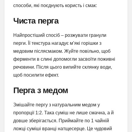
способи, які поєднують користь і смак:
Чиста перга
Найпростіший спосіб – розжувати гранули
перги. Її текстура нагадує м’які горішки з
медовим післясмаком. Жуйте повільно, щоб
ферменти в слині допомогли засвоїти поживні
речовини. Після цього випийте склянку води,
щоб посилити ефект.
Перга з медом
Змішайте пергу з натуральним медом у
пропорції 1:2. Така суміш не лише смачна, а й
довше зберігається. Приймайте по 1 чайній
ложці суміші вранці натщесерце. Це чудовий