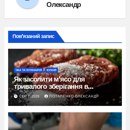
Олександр
Пов’язаний запис
ЇЖА ТА КУЛІНАРІЯ
КУХНЯ
Як засолити м’ясо для
тривалого зберігання в
домашніх умовах
СЕР 7, 2026
ПОТАПЕНКО ОЛЕКСАНДР