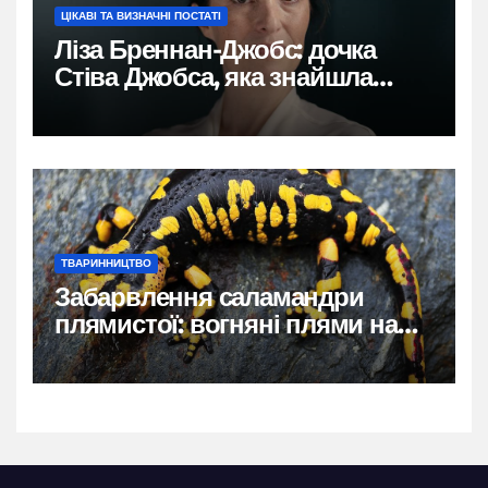
ЦІКАВІ ТА ВИЗНАЧНІ ПОСТАТІ
Ліза Бреннан-Джобс: дочка
Стіва Джобса, яка знайшла
власний голос
ТВАРИННИЦТВО
Забарвлення саламандри
плямистої: вогняні плями на
чорному тлі