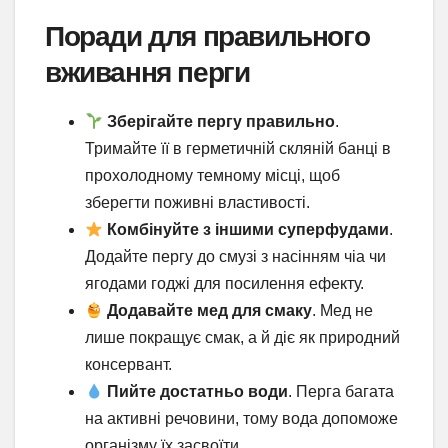
Поради для правильного
вживання перги
Зберігайте пергу правильно
.
Тримайте її в герметичній скляній банці в
прохолодному темному місці, щоб
зберегти поживні властивості.
Комбінуйте з іншими суперфудами
.
Додайте пергу до смузі з насінням чіа чи
ягодами годжі для посилення ефекту.
Додавайте мед для смаку
. Мед не
лише покращує смак, а й діє як природний
консервант.
Пийте достатньо води
. Перга багата
на активні речовини, тому вода допоможе
організму їх засвоїти.