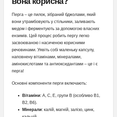
вона корисна?
Перга – це пилок, зібраний бджолами, який
вони утрамбовують у стільники, заливають
медом і ферментують за допомогою власних
ензимів. Цей процес робить пергу легко
засвоюваною і насиченою корисними
речовинами. Уявіть собі маленьку капсулу,
наповнену вітамінами, мінералами,
амінокислотами та антиоксидантами – це і є
перга!
Основні компоненти перги включають:
Вітаміни
: A, C, E, групи B (особливо B1,
B2, B6).
Мінерали
: калій, магній, залізо, цинк,
кальцій.