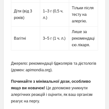
Тільки після
Діти (від 3
1–3 г (0,5 ч.
тесту на
років)
л.)
алергію.
Лише за
Вагітні
3–5 г (1 ч. л.)
рекомендаці
єю лікаря.
Джерело: рекомендації бджолярів та дієтологів
(домен: apimondia.org).
Починайте з мінімальної дози, особливо
якщо ви новачок!
Це допоможе уникнути
алергічних реакцій і оцінити, як ваш організм
реагує на пергу.