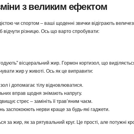
 зміни з великим ефектом
ієтою чи спортом – ваші щоденні звички відіграють величез
об відчути різницю. Ось що варто спробувати:
 “годують” вісцеральний жир. Гормон кортизол, що виділяєтьс
увати жир у животі. Ось як це виправити:
зол і допомагає тілу відновлюватися.
льних вправ щодня знімають напругу.
вищує стрес – замініть її трав’яним чаєм.
нь заспокоюють нерви краще за будь-які гаджети.
ся за жир, як за рятувальний круг. Це прості, але потужні кр