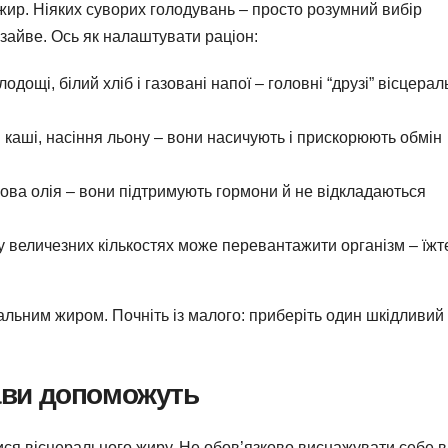
 жир. Ніяких суворих голодувань – просто розумний вибір
 зайве. Ось як налаштувати раціон:
одощі, білий хліб і газовані напої – головні “друзі” вісцерал
 каші, насіння льону – вони насичують і прискорюють обмін
кова олія – вони підтримують гормони й не відкладаються
у величезних кількостях може перевантажити організм – їжт
ральним жиром. Почніть із малого: приберіть один шкідливий
рави допоможуть
ися вісцерального жиру. Не обов’язково виснажувати себе в