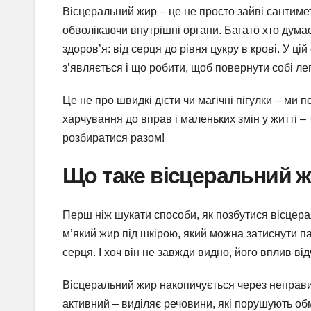
Вісцеральний жир – це не просто зайві сантиметр
обволікаючи внутрішні органи. Багато хто дума
здоров’я: від серця до рівня цукру в крові. У ці
з’являється і що робити, щоб повернути собі легк
Це не про швидкі дієти чи магічні пігулки – ми 
харчування до вправ і маленьких змін у житті – 
розбиратися разом!
Що таке вісцеральний ж
Перш ніж шукати способи, як позбутися вісцерал
м’який жир під шкірою, який можна затиснути п
серця. І хоч він не завжди видно, його вплив від
Вісцеральний жир накопичується через неправиль
активний – виділяє речовини, які порушують обм