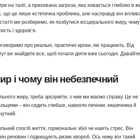
и на талії, а прихована загроза, яка ховається глибоко в жи
є, що це лише естетична проблема, але насправді він вплив
й статті ми розберемо, як позбутися вісцерального жиру, чому
ість і здоров’я.
поговоримо про реальні, практичні кроки, які працюють. Від
тут ви знайдете все, щоб почати діяти вже сьогодні. Давайте
ир і чому він небезпечний
ьного жиру, треба зрозуміти, з чим ми маємо справу. Це не 
альцями – він сидить глибше, навколо печінки, кишечника й
чутний.
ний спосіб життя, гормональні збої чи навіть стрес. Він
ін речовин і підвищують ризик хвороб. Ось чому він такий