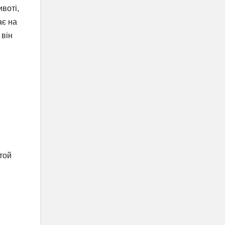
воті,
ає на
 він
той