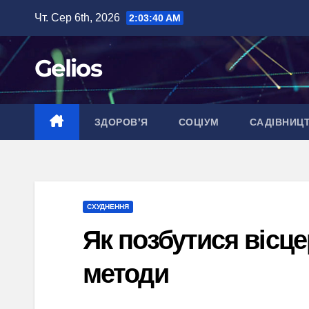
Перейти
Чт. Сер 6th, 2026
2:03:41 AM
до
вмісту
Gelios
ЗДОРОВ’Я
СОЦІУМ
САДІВНИЦ
СХУДНЕННЯ
Як позбутися вісце
методи