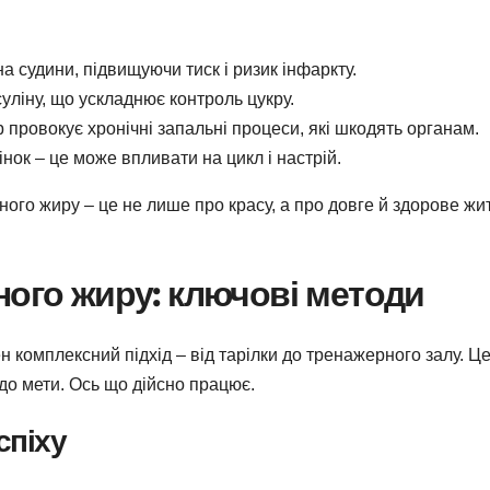
а судини, підвищуючи тиск і ризик інфаркту.
суліну, що ускладнює контроль цукру.
провокує хронічні запальні процеси, які шкодять органам.
нок – це може впливати на цикл і настрій.
ного жиру – це не лише про красу, а про довге й здорове жит
ного жиру: ключові методи
 комплексний підхід – від тарілки до тренажерного залу. Це
до мети. Ось що дійсно працює.
спіху