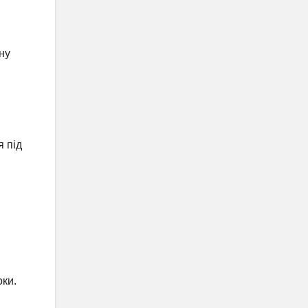
ну
я під
оки.