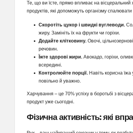
Те, що ви їсте, прямо впливає на вісцеральний
продуктів, які допоможуть організму спалювати
Скоротіть цукор і швидкі вуглеводи.
Сол
жиру. Замініть їх на фрукти чи горіхи.
Додайте клітковину.
Овочі, цільнозернові
речовин.
Їжте здорові жири.
Авокадо, горіхи, олив
всередині.
Контролюйте порції.
Навіть корисна їжа 
повільно й уважно.
Харчування – це 70% успіху в боротьбі з вісце
продукт уже сьогодні.
Фізична активність: які вп
Рух – ваш найкращий союзник у тому, як позбут