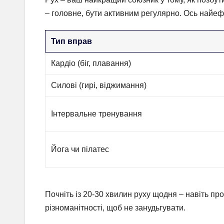
– головне, бути активним регулярно. Ось найе
Тип вправ
Кардіо (біг, плавання)
Силові (гирі, віджимання)
Інтервальне тренування
Йога чи пілатес
Почніть із 20-30 хвилин руху щодня – навіть п
різноманітності, щоб не занудьгувати.