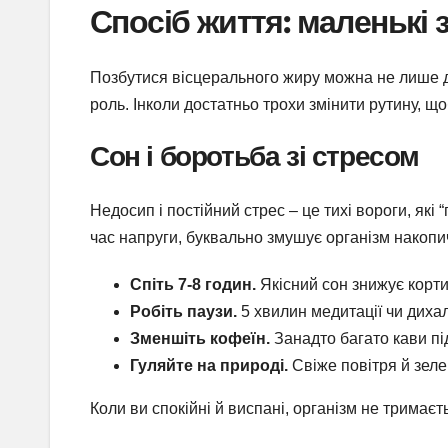
Спосіб життя: маленькі
Позбутися вісцерального жиру можна не лише д
роль. Інколи достатньо трохи змінити рутину, щ
Сон і боротьба зі стресом
Недосип і постійний стрес – це тихі вороги, які
час напруги, буквально змушує організм накопич
Спіть 7-8 годин.
Якісний сон знижує корти
Робіть паузи.
5 хвилин медитації чи диха
Зменшіть кофеїн.
Занадто багато кави під
Гуляйте на природі.
Свіже повітря й зеле
Коли ви спокійні й виспані, організм не тримаєть