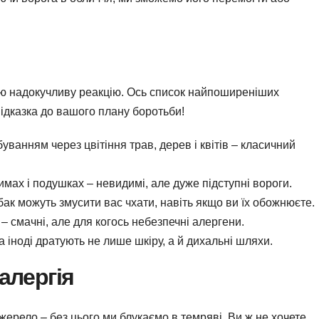
ю надокучливу реакцію. Ось список найпоширеніших
 підказка до вашого плану боротьби!
уванням через цвітіння трав, дерев і квітів – класичний
имах і подушках – невидимі, але дуже підступні вороги.
бак можуть змусити вас чхати, навіть якщо ви їх обожнюєте.
– смачні, але для когось небезпечні алергени.
 іноді дратують не лише шкіру, а й дихальні шляхи.
алергія
джерело – без цього ми блукаємо в темряві. Ви ж не хочете