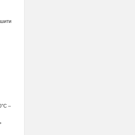
ншити
0°C –
ь