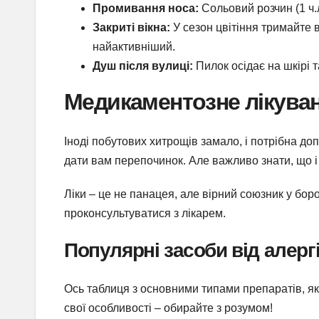
Промивання носа:
Сольовий розчин (1 ч.л
Закриті вікна:
У сезон цвітіння тримайте в
найактивніший.
Душ після вулиці:
Пилок осідає на шкірі т
Медикаментозне лікуван
Іноді побутових хитрощів замало, і потрібна до
дати вам перепочинок. Але важливо знати, що і
Ліки – це не панацея, але вірний союзник у бор
проконсультуватися з лікарем.
Популярні засоби від алергі
Ось таблиця з основними типами препаратів, я
свої особливості – обирайте з розумом!