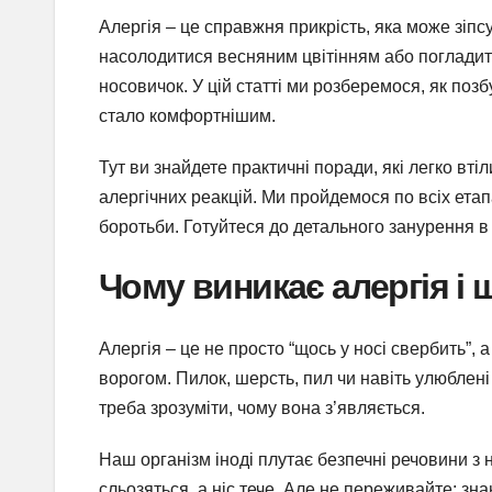
Алергія – це справжня прикрість, яка може зіпсув
насолодитися весняним цвітінням або погладити 
носовичок. У цій статті ми розберемося, як позб
стало комфортнішим.
Тут ви знайдете практичні поради, які легко втіл
алергічних реакцій. Ми пройдемося по всіх ета
боротьби. Готуйтеся до детального занурення в
Чому виникає алергія і 
Алергія – це не просто “щось у носі свербить”, 
ворогом. Пилок, шерсть, пил чи навіть улюблені
треба зрозуміти, чому вона з’являється.
Наш організм іноді плутає безпечні речовини з не
сльозяться, а ніс тече. Але не переживайте: з