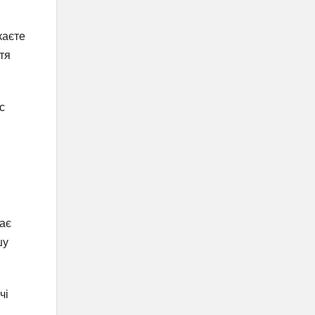
каєте
тя
с
жає
шу
чі