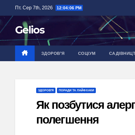
Перейти
Пт. Сер 7th, 2026
12:04:07 PM
до
вмісту
Gelios
ЗДОРОВ’Я
СОЦІУМ
САДІВНИЦ
ЗДОРОВ'Я
ПОРАДИ ТА ЛАЙФХАКИ
Як позбутися алерг
полегшення