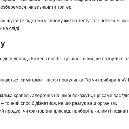
розберемося, як визначити тригер.
и шукаєте підказки у своєму житті і тестуєте гіпотези. Є кіл
 на слід!
ну
ас до відповіді. Кожен спосіб – це шанс швидше позбутися ал
чинаються симптоми – після прогулянки, їжі чи прибирання?
ілька крапель алергенів на шкірі покажуть, що саме вас “діс
 – точний спосіб дізнатися, на що реагує ваш організм.
й продукт чи фактор (наприклад, приберіть килим) і подивіт