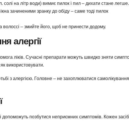
. солі на літр води) вимиє пилок і пил – дихати стане легше.
ікна зачиненими зранку до обіду – саме тоді пилок
а волоссі – змийте його, щоб не принести додому.
ня алергії
помога ліків. Сучасні препарати можуть швидко зняти симпто
 як використовувати.
отьбі з алергією. Головне – не захоплюватися самолікування
ї
кі допоможуть позбутися неприємних симптомів. Кожен засі