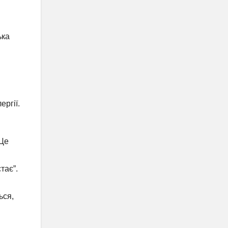
ька
ергії.
 Це
тає”.
ься,