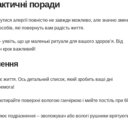
рактичні поради
утися алергії повністю не завжди можливо, але значно зме
особів, які повернуть вам радість життя.
– уявіть, що це маленькі ритуали для вашого здоров’я. Від
н крок важливий!
шення
є життя. Ось детальний список, який зробить ваші дні
ремога!
отирайте поверхні вологою ганчіркою і мийте постіль при 6
лює подразнення – зволожувач або вологі рушники врятуют