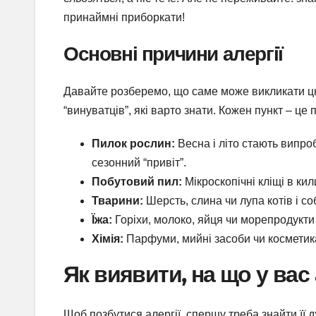
принаймні приборкати!
Основні причини алергії
Давайте розберемо, що саме може викликати ц
“винуватців”, які варто знати. Кожен пункт – це
Пилок рослин:
Весна і літо стають випроб
сезонний “привіт”.
Побутовий пил:
Мікроскопічні кліщі в кил
Тварини:
Шерсть, слина чи лупа котів і со
Їжа:
Горіхи, молоко, яйця чи морепродукти 
Хімія:
Парфуми, мийні засоби чи косметика
Як виявити, на що у вас 
Щоб позбутися алергії, спершу треба знайти її 