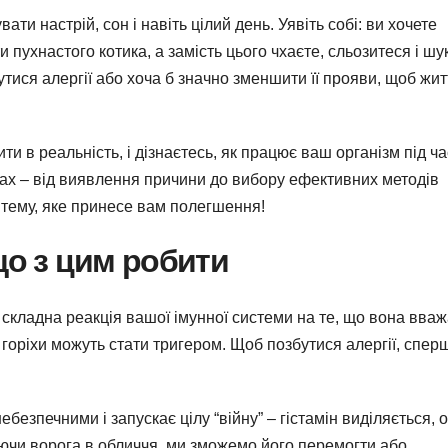
ати настрій, сон і навіть цілий день. Уявіть собі: ви хочете
пухнастого котика, а замість цього чхаєте, сльозитеся і шу
утися алергії або хоча б значно зменшити її прояви, щоб жит
ити в реальність, і дізнаєтесь, як працює ваш організм під ча
пах – від виявлення причини до вибору ефективних методів
 тему, яке принесе вам полегшення!
що з цим робити
а складна реакція вашої імунної системи на те, що вона вва
 горіхи можуть стати тригером. Щоб позбутися алергії, спер
безпечними і запускає цілу “війну” – гістамін виділяється, о
наючи ворога в обличчя, ми зможемо його перемогти або