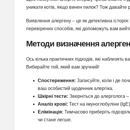
уникати котів, якщо винен пилок? Тож давайте 
Виявлення алергену – це як детективна історія: в
перевірених способів, які допоможуть вам вийти
Методи визначення алерге
Ось кілька практичних підходів, які наблизять в
Вибирайте той, який вам зручний!
Спостереження:
Записуйте, коли і де по
ваш особистий щоденник алергіка.
Шкірні тести:
Зверніться до алерголога – к
Аналіз крові:
Тест на імуноглобуліни (IgE)
Елімінація:
Тимчасово приберіть підозріли
чи стане легше.