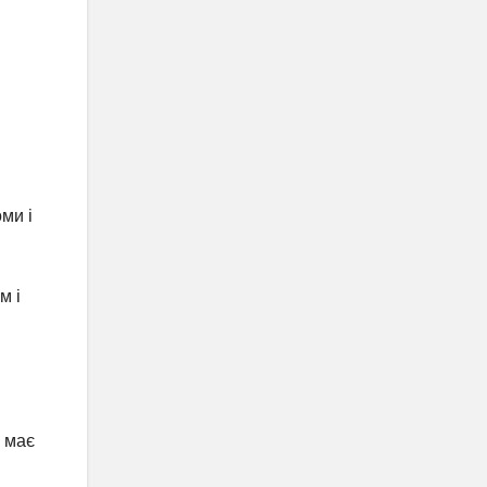
ми і
м і
б має