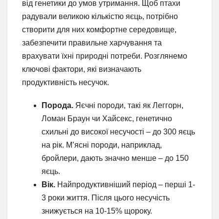
від генетики до умов утримання. Щоб птахи
радували великою кількістю яєць, потрібно
створити для них комфортне середовище,
забезпечити правильне харчування та
врахувати їхні природні потреби. Розглянемо
ключові фактори, які визначають
продуктивність несучок.
Порода.
Яєчні породи, такі як Леггорн,
Ломан Браун чи Хайсекс, генетично
схильні до високої несучості – до 300 яєць
на рік. М’ясні породи, наприклад,
бройлери, дають значно менше – до 150
яєць.
Вік.
Найпродуктивніший період – перші 1-
3 роки життя. Після цього несучість
знижується на 10-15% щороку.