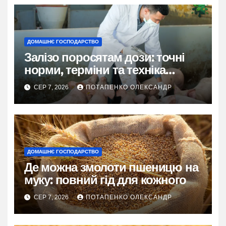
ДОМАШНЄ ГОСПОДАРСТВО
Залізо поросятам дози: точні
норми, терміни та техніка
введення
СЕР 7, 2026
ПОТАПЕНКО ОЛЕКСАНДР
ДОМАШНЄ ГОСПОДАРСТВО
Де можна змолоти пшеницю на
муку: повний гід для кожного
СЕР 7, 2026
ПОТАПЕНКО ОЛЕКСАНДР