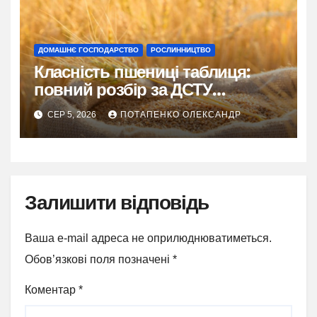
ДОМАШНЄ ГОСПОДАРСТВО
РОСЛИННИЦТВО
Класність пшениці таблиця:
повний розбір за ДСТУ
3768:2019
СЕР 5, 2026
ПОТАПЕНКО ОЛЕКСАНДР
Залишити відповідь
Ваша e-mail адреса не оприлюднюватиметься.
Обов’язкові поля позначені
*
Коментар
*