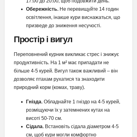
17:00 до 20:00, щоб подовжити день.
Обережність.
Не перевищуйте 14 годин
освітлення, інакше кури виснажаться, що
призведе до зниження несучості.
Простір і вигул
Переповнений курник викликає стрес і знижує
продуктивність. На 1 м² має припадати не
більше 4-5 курей. Вигул також важливий – він
дозволяє птахам рухатися та знаходити
природний корм (комах, траву).
Гнізда.
Обладнайте 1 гніздо на 4-5 курей,
розміщуючи їх у затемнених кутах на
висоті 50-70 см.
Сідала.
Встановіть сідала діаметром 4-5
см, щоб кури могли комфортно