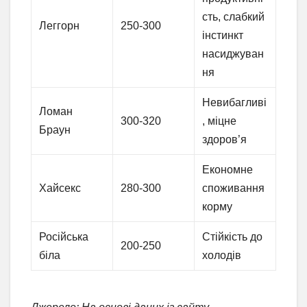
сть, слабкий
Леггорн
250-300
інстинкт
насиджуван
ня
Невибагливі
Ломан
300-320
, міцне
Браун
здоров’я
Економне
Хайсекс
280-300
споживання
корму
Російська
Стійкість до
200-250
біла
холодів