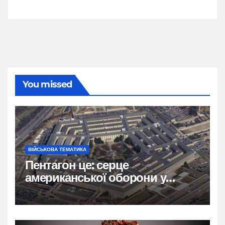
You missed
ВІЙСЬКОВА ТЕМАТИКА
Пентагон це: серце
американської оборони у
формі п’ятикутника