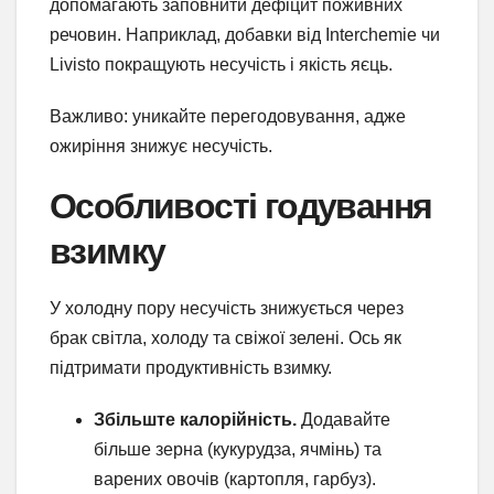
допомагають заповнити дефіцит поживних
речовин. Наприклад, добавки від Interchemie чи
Livisto покращують несучість і якість яєць.
Важливо: уникайте перегодовування, адже
ожиріння знижує несучість.
Особливості годування
взимку
У холодну пору несучість знижується через
брак світла, холоду та свіжої зелені. Ось як
підтримати продуктивність взимку.
Збільште калорійність.
Додавайте
більше зерна (кукурудза, ячмінь) та
варених овочів (картопля, гарбуз).