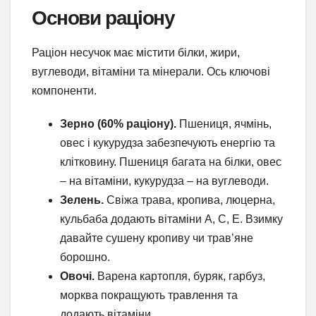
Основи раціону
Раціон несучок має містити білки, жири,
вуглеводи, вітаміни та мінерали. Ось ключові
компоненти.
Зерно (60% раціону).
Пшениця, ячмінь,
овес і кукурудза забезпечують енергію та
клітковину. Пшениця багата на білки, овес
– на вітаміни, кукурудза – на вуглеводи.
Зелень.
Свіжа трава, кропива, люцерна,
кульбаба додають вітаміни А, С, Е. Взимку
давайте сушену кропиву чи трав’яне
борошно.
Овочі.
Варена картопля, буряк, гарбуз,
морква покращують травлення та
додають вітаміни.