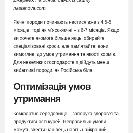
Джерело: На основі даних із сайту
nastanova.com.
Яєчні породи починають нестися вже з 4,5-5
місяців, тоді як м’ясо-яєчні – з 6-7 місяців. Якщо
ви хочете якомога більше яєць, обирайте
спеціалізовані кроси, але пам’ятайте: вони
вимогливі до умов утримання та якості кормів.
Для невеликих господарств підійдуть менш
вибагливі породи, як Російська біла.
Оптимізація умов
утримання
Комфортне середовище – запорука здоров’я та
продуктивності курей. Неправильні умови
можуть звести нанівець навіть найкращий