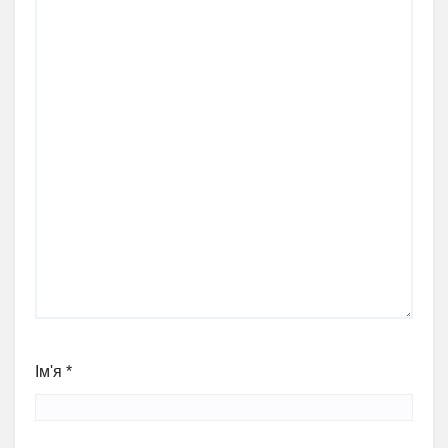
Ім'я
*