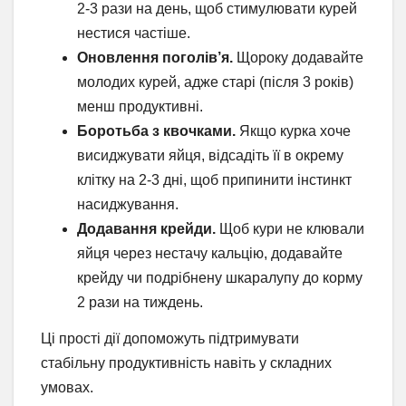
2-3 рази на день, щоб стимулювати курей
нестися частіше.
Оновлення поголів’я.
Щороку додавайте
молодих курей, адже старі (після 3 років)
менш продуктивні.
Боротьба з квочками.
Якщо курка хоче
висиджувати яйця, відсадіть її в окрему
клітку на 2-3 дні, щоб припинити інстинкт
насиджування.
Додавання крейди.
Щоб кури не клювали
яйця через нестачу кальцію, додавайте
крейду чи подрібнену шкаралупу до корму
2 рази на тиждень.
Ці прості дії допоможуть підтримувати
стабільну продуктивність навіть у складних
умовах.