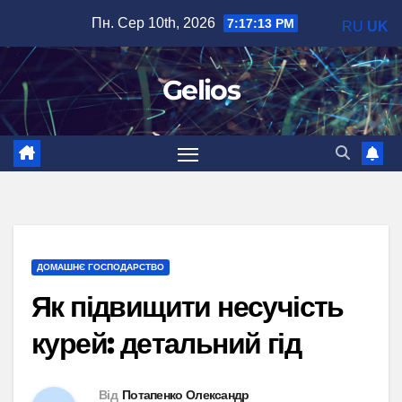
Перейти
Пн. Сер 10th, 2026
7:17:14 PM
RU
UK
до
вмісту
Gelios
ДОМАШНЄ ГОСПОДАРСТВО
Як підвищити несучість
курей: детальний гід
Від
Потапенко Олександр