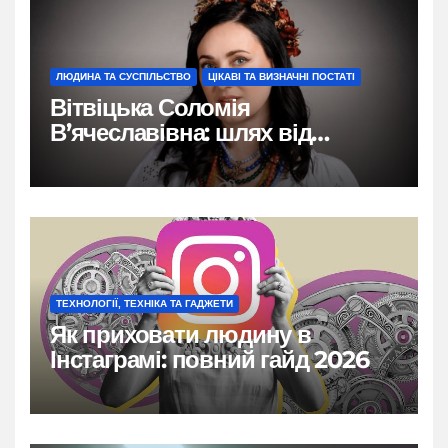
ЛЮДИНА ТА СУСПІЛЬСТВО
ЦІКАВІ ТА ВИЗНАЧНІ ПОСТАТІ
Вітвіцька Соломія
В’ячеславівна: шлях від
бродівських коренів до
обличчя ТСН
ТЕХНОЛОГІЇ, ТЕХНІКА ТА ГАДЖЕТИ
Як приховати людину в
Інстаграмі: повний гайд 2026