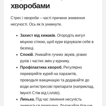
хворобами
Стрес і хвороби – часті причини зниження
несучості. Ось як їх уникнути.
Захист від хижаків.
Огородіть вигул
міцною сіткою, щоб кури відчували себе в
безпеці.
Спокій.
Уникайте гучних звуків, різких
рухів і частих змін у курнику.
Профілактика хвороб.
Регулярно
перевіряйте курей на паразитів,
проводьте вакцинацію та додавайте до
води антистресові препарати (наприклад,
Імуніті Стім від Livisto).
Линька.
Під час линяння несучість
знижується природно. Додавайте більше