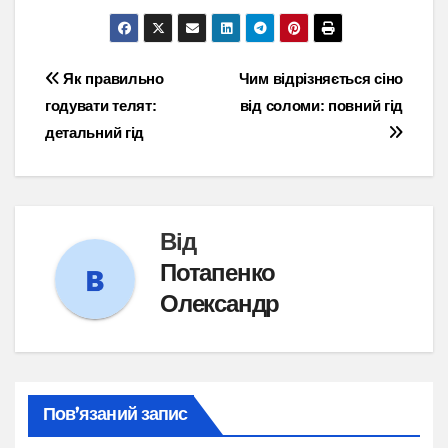
Навігація
Як правильно
Чим відрізняється сіно
годувати телят:
від соломи: повний гід
записів
детальний гід
Від
Потапенко
Олександр
Пов’язаний запис