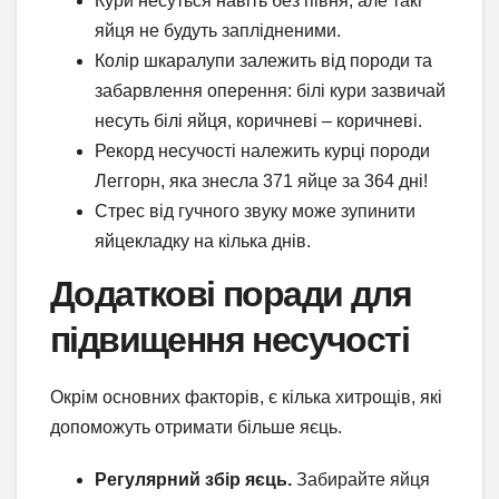
Кури несуться навіть без півня, але такі
яйця не будуть заплідненими.
Колір шкаралупи залежить від породи та
забарвлення оперення: білі кури зазвичай
несуть білі яйця, коричневі – коричневі.
Рекорд несучості належить курці породи
Леггорн, яка знесла 371 яйце за 364 дні!
Стрес від гучного звуку може зупинити
яйцекладку на кілька днів.
Додаткові поради для
підвищення несучості
Окрім основних факторів, є кілька хитрощів, які
допоможуть отримати більше яєць.
Регулярний збір яєць.
Забирайте яйця