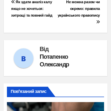
Навігація
Як здати аналіз калу
Не можна разом чи
якщо не хочеться:
окремо: правила
записів
хитрощі та повний гайд
українського правопису
Від
Потапенко
Олександр
Пов’язаний запис