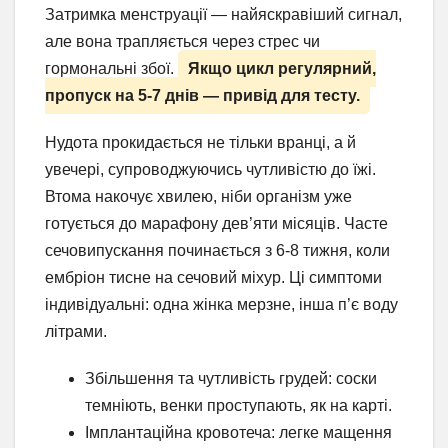
Затримка менструації — найяскравіший сигнал,
але вона трапляється через стрес чи
гормональні збої.
Якщо цикл регулярний,
пропуск на 5-7 днів — привід для тесту.
Нудота прокидається не тільки вранці, а й
увечері, супроводжуючись чутливістю до їжі.
Втома накочує хвилею, ніби організм уже
готується до марафону дев’яти місяців. Часте
сечовипускання починається з 6-8 тижня, коли
ембріон тисне на сечовий міхур. Ці симптоми
індивідуальні: одна жінка мерзне, інша п’є воду
літрами.
Збільшення та чутливість грудей: соски
темніють, венки проступають, як на карті.
Імплантаційна кровотеча: легке мащення