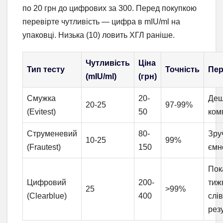
по 20 грн до цифрових за 300. Перед покупкою
перевірте чутливість — цифра в mIU/ml на
упаковці. Низька (10) ловить ХГЛ раніше.
Чутливість
Ціна
Тип тесту
Точність
Пер
(mIU/ml)
(грн)
Смужка
20-
Деш
20-25
97-99%
(Evitest)
50
ком
Струменевий
80-
Зру
10-25
99%
(Frautest)
150
ємн
Пок
Цифровий
200-
тижн
25
>99%
(Clearblue)
400
слі
рез