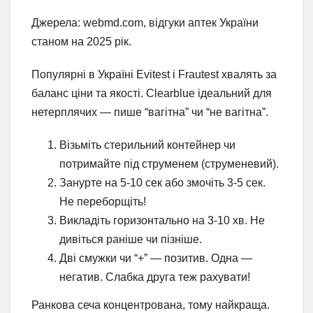
Джерела: webmd.com, відгуки аптек України
станом на 2025 рік.
Популярні в Україні Evitest і Frautest хвалять за
баланс ціни та якості. Clearblue ідеальний для
нетерплячих — пише “вагітна” чи “не вагітна”.
Візьміть стерильний контейнер чи
потримайте під струменем (струменевий).
Занурте на 5-10 сек або змочіть 3-5 сек.
Не переборщіть!
Викладіть горизонтально на 3-10 хв. Не
дивіться раніше чи пізніше.
Дві смужки чи “+” — позитив. Одна —
негатив. Слабка друга теж рахувати!
Ранкова сеча концентрована, тому найкраща.