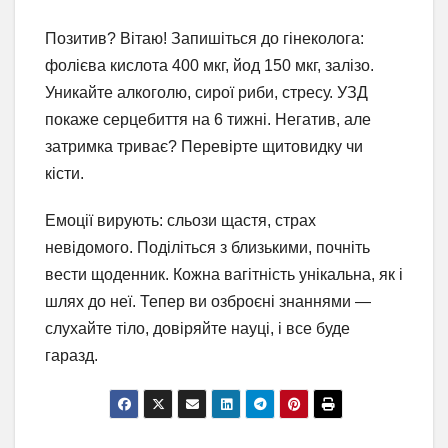
Позитив? Вітаю! Запишіться до гінеколога:
фолієва кислота 400 мкг, йод 150 мкг, залізо.
Уникайте алкоголю, сирої риби, стресу. УЗД
покаже серцебиття на 6 тижні. Негатив, але
затримка триває? Перевірте щитовидку чи
кісти.
Емоції вирують: сльози щастя, страх
невідомого. Поділіться з близькими, почніть
вести щоденник. Кожна вагітність унікальна, як і
шлях до неї. Тепер ви озброєні знаннями —
слухайте тіло, довіряйте науці, і все буде
гаразд.