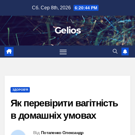
Перейти
Сб. Сер 8th, 2026
6:20:45 PM
до
вмісту
Gelios
ЗДОРОВ'Я
Як перевірити вагітність
в домашніх умовах
Від
Потапенко Олександр