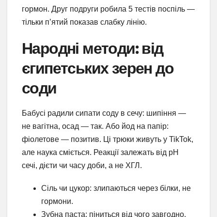
гормон. Друг подруги робила 5 тестів поспіль —
тільки п’ятий показав слабку лінію.
Народні методи: від
єгипетських зерен до
соди
Бабусі радили сипати соду в сечу: шипіння —
не вагітна, осад — так. Або йод на папір:
фіолетове — позитив. Ці трюки живуть у TikTok,
але наука сміється. Реакції залежать від pH
сечі, дієти чи часу доби, а не ХГЛ.
Сіль чи цукор: злипаються через білки, не
гормони.
Зубна паста: піниться від чого завгодно.