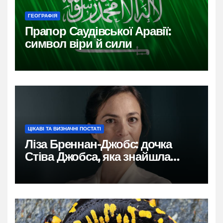
ГЕОГРАФІЯ
Прапор Саудівської Аравії:
символ віри й сили
ЦІКАВІ ТА ВИЗНАЧНІ ПОСТАТІ
Ліза Бреннан-Джобс: дочка
Стіва Джобса, яка знайшла
власний голос