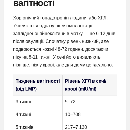
вагітності
Хоріонічний гонадотропін людини, або ХГЛ,
з’являється одразу після імплантації
заплідненої яйцеклітини в матку — це 6-12 днів
після овуляції. Спочатку рівень низький, але
подвоюється кожні 48-72 години, досягаючи
піку на 8-11 тижні. У сечі його виявляють
пізніше, ніж у крові, але для дому це ідеально.
Тиждень вагітності
Рівень ХГЛ в сечі/
(від LMP)
крові (mIU/ml)
3 тижні
5–72
4 тижні
10–708
5 тижнів
217–7 130