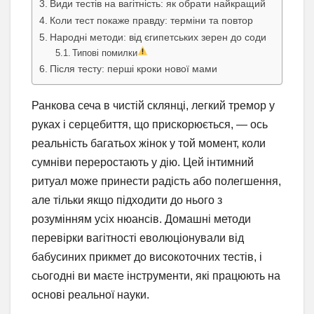
Види тестів на вагітність: як обрати найкращий
Коли тест покаже правду: терміни та повтор
Народні методи: від єгипетських зерен до соди
Типові помилки
Після тесту: перші кроки нової мами
Ранкова сеча в чистій склянці, легкий тремор у
руках і серцебиття, що прискорюється, — ось
реальність багатьох жінок у той момент, коли
сумніви переростають у дію. Цей інтимний
ритуал може принести радість або полегшення,
але тільки якщо підходити до нього з
розумінням усіх нюансів. Домашні методи
перевірки вагітності еволюціонували від
бабусиних прикмет до високоточних тестів, і
сьогодні ви маєте інструменти, які працюють на
основі реальної науки.