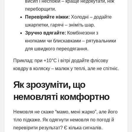
висип і неспокій – краще недокутати, ніж
переборщити.
Перевіряйте ніжки:
Холодні – додайте
шкарпетки, гарячі – зніміть шар.
Зручно вдягайте:
Комбінезони з
кнопками чи блискавками – рятувальники
для швидкого переодягання.
Приклад: при +10°C і вітрі додайте флісову
ковдру в коляску – малюк у теплі, але не спітніє.
Як зрозуміти, що
немовляті комфортно
Немовля не скаже “мамо, мені жарко”, але його
тіло підкаже. Як одягнути немовля по погоді й
перевірити результат? Є кілька сигналів.