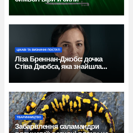
ЦІКАВІ ТА ВИЗНАЧНІ ПОСТАТІ
Ліза Бреннан-Джобс: дочка
Стіва Джобса, яка знайшла
власний голос
ТВАРИННИЦТВО
Забарвлення саламандри