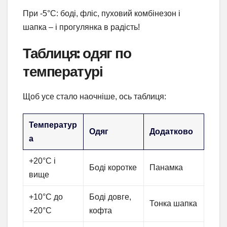
При -5°C: боді, фліс, пуховий комбінезон і
шапка – і прогулянка в радість!
Таблиця: одяг по
температурі
Щоб усе стало наочніше, ось таблиця:
Температур
Одяг
Додатково
а
+20°C і
Боді коротке
Панамка
вище
+10°C до
Боді довге,
Тонка шапка
+20°C
кофта