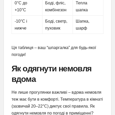
0°C до
Боді, фліс,
Тепла
+10°C
комбінезон
шапка
-10°C і
Боді, светр,
Шапка,
нижче
пуховик
шарф
Ця таблиця – ваш “шпаргалка” для будь-якої
погоди!
Як одягнути немовля
вдома
Не лише прогулянки важливі – вдома немовля
теж має бути в комфорті. Температура в кімнаті
(зазвичай 20–22°C) диктує свої правила. Як
одягнути немовля по погоді в приміщенні?