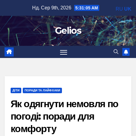
Перейти
Нд. Сер 9th, 2026
5:31:06 AM
RU
UK
до
вмісту
Gelios
ДІТИ
ПОРАДИ ТА ЛАЙФХАКИ
Як одягнути немовля по
погоді: поради для
комфорту