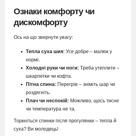
Ознаки комфорту чи
дискомфорту
Ось на що звернути увагу:
Тепла суха шия:
Усе добре – малюк у
нормі.
Холодні руки чи ноги:
Треба утеплити –
шкарпетки чи кофта.
Пітна спина:
Перегрів – зніміть шар чи
роздягніть.
Плач чи неспокій:
Можливо, щось тисне
чи температура не та.
Торкніться спинки після прогулянки – тепла й
суха? Ви молодець!