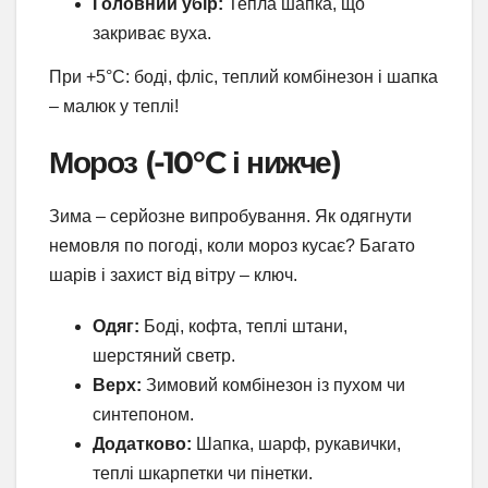
Головний убір:
Тепла шапка, що
закриває вуха.
При +5°C: боді, фліс, теплий комбінезон і шапка
– малюк у теплі!
Мороз (-10°C і нижче)
Зима – серйозне випробування. Як одягнути
немовля по погоді, коли мороз кусає? Багато
шарів і захист від вітру – ключ.
Одяг:
Боді, кофта, теплі штани,
шерстяний светр.
Верх:
Зимовий комбінезон із пухом чи
синтепоном.
Додатково:
Шапка, шарф, рукавички,
теплі шкарпетки чи пінетки.