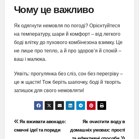
Чому це важливо
Як одягнути немовля по погоді? Орієнтуйтеся
на температуру, шари й комфорт – від легкого
боді влітку до пухового комбінезона взимку. Це
не лише про тепло, а й про здоров’я й спокій –
ваш і малюка.
Уявіть: прогулянка без сліз, сон без перегріву –
це ж щастя! Тож беріть шапочку, боді й творіть
затишок для свого немовляти!
Навігація
Як вживати авокадо:
Як очистити воду в
смачні ідеї та поради
домашніх умовах: прості
записів
та ефективні способи