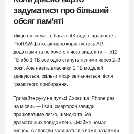
задуматися про більший
обсяг пам’яті
Якщо ви знімаєте багато 4K-відео, працюєте з
ProRAW-фото, активно користуєтесь AR-
додатками та не хочете нічого видаляти — 512
ГБ або 1 ТБ все одно стануть тісними через 2–3
роки. Але навіть власники 1 ТБ моделей
здивуються, скільки місця звільняється після
грамотного прибирання.
Тримайте руку на пульсі Сховища iPhone раз
на місяць — і ваш смартфон завжди
працюватиме легко, швидко та без
драматичних повідомлень «Майже немає
місця». А спогади залишаться з вами назавжди