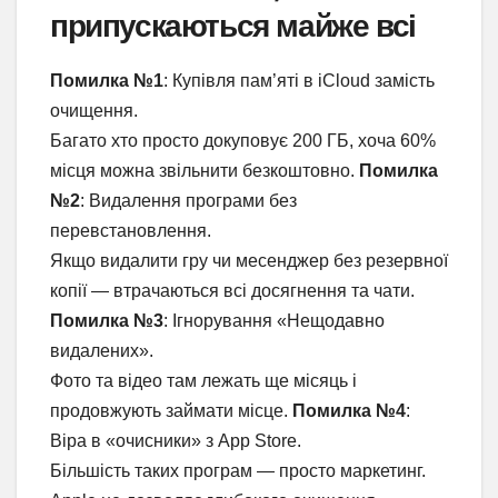
припускаються майже всі
Помилка №1
: Купівля пам’яті в iCloud замість
очищення.
Багато хто просто докуповує 200 ГБ, хоча 60%
місця можна звільнити безкоштовно.
Помилка
№2
: Видалення програми без
перевстановлення.
Якщо видалити гру чи месенджер без резервної
копії — втрачаються всі досягнення та чати.
Помилка №3
: Ігнорування «Нещодавно
видалених».
Фото та відео там лежать ще місяць і
продовжують займати місце.
Помилка №4
:
Віра в «очисники» з App Store.
Більшість таких програм — просто маркетинг.