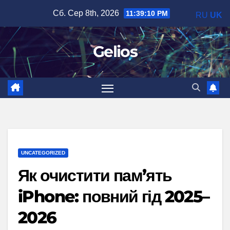
Перейти
Сб. Сер 8th, 2026
11:39:11 PM
RU
UK
до
вмісту
Gelios
UNCATEGORIZED
Як очистити пам’ять
iPhone: повний гід 2025–
2026