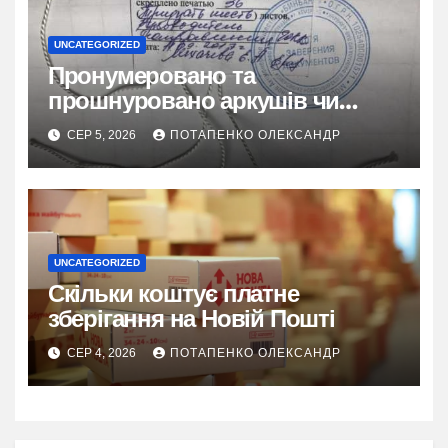
UNCATEGORIZED
Пронумеровано та
прошнуровано аркушів чи
сторінок: повний гайд
СЕР 5, 2026
ПОТАПЕНКО ОЛЕКСАНДР
UNCATEGORIZED
Скільки коштує платне
зберігання на Новій Пошті
СЕР 4, 2026
ПОТАПЕНКО ОЛЕКСАНДР