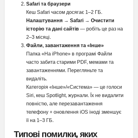
Safari та браузери
Кеш Safari часом досягає 1–2 ГБ.
Налаштування → Safari → Очистити
історію та дані сайтів
— робіть це раз на
2–3 місяці.
Файли, завантаження та «Інше»
Папка «На iPhone» в програмі Файли
часто забита старими PDF, мемами та
завантаженнями. Перегляньте та
видаліть.
Категорія «Інше»/«Система» — це голоси
Siri, кеш Spotlight, журнали. Їх не видалити
повністю, але перезавантаження
телефону + оновлення iOS іноді зменшує
її на 1–3 ГБ.
Типові помилки, яких