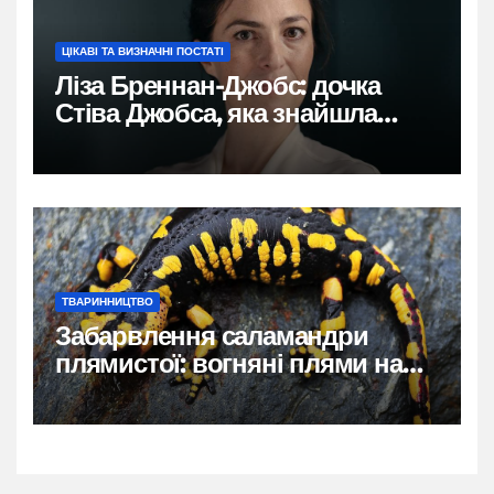
ЦІКАВІ ТА ВИЗНАЧНІ ПОСТАТІ
Ліза Бреннан-Джобс: дочка
Стіва Джобса, яка знайшла
власний голос
ТВАРИННИЦТВО
Забарвлення саламандри
плямистої: вогняні плями на
чорному тлі