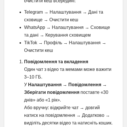
очистити кеш всередині:
Telegram → Налаштування → Дані та
сховище → Очистити кеш
WhatsApp → Налаштування → Сховище
та дані → Керування сховищем
TikTok → Профіль → Налаштування →
Очистити кеш
Повідомлення та вкладення
Один чат з відео та мемами може важити
3–10 ГБ.
У
Налаштування → Повідомлення →
Зберігати повідомлення
поставте «30
днів» або «1 рік».
Або вручну: відкрийте чат → довгий
натиск на повідомлення → Додатково →
виділіть десятки відео та натисніть кошик.