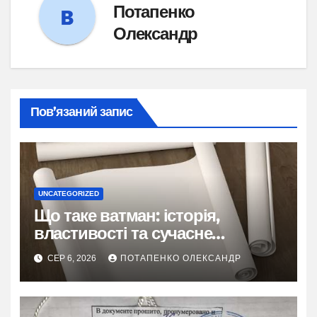
Потапенко
Олександр
Пов’язаний запис
UNCATEGORIZED
Що таке ватман: історія,
властивості та сучасне
застосування
СЕР 6, 2026
ПОТАПЕНКО ОЛЕКСАНДР