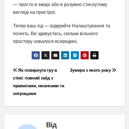
— просто в хмарі або в розумно стиснутому
вигляді на пристрої.
Тепер ваш хід — відкрийте Налаштування та
почніть. Ви здивуєтесь, скільки вільного
простору ховалося всередині.
Навігація
Як повернути гру в
Зумери з якого року
стімі: повний гайд з
записів
правилами, нюансами та
хитрощами
Від