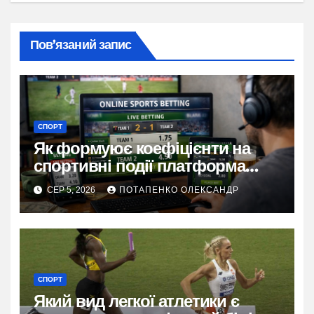
Пов’язаний запис
СПОРТ
Як формуює коефіцієнти на
спортивні події платформа
Stawki bet
СЕР 5, 2026
ПОТАПЕНКО ОЛЕКСАНДР
СПОРТ
Який вид легкої атлетики є