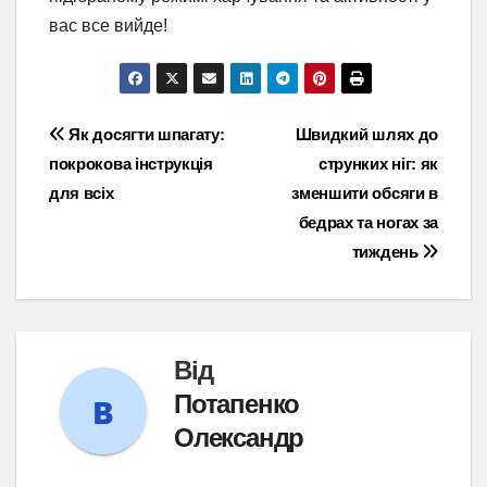
вас все вийде!
Навігація
Як досягти шпагату:
Швидкий шлях до
покрокова інструкція
струнких ніг: як
записів
для всіх
зменшити обсяги в
бедрах та ногах за
тиждень
Від
Потапенко
Олександр