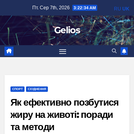
Перейти
Пт. Сер 7th, 2026
3:22:35 AM
RU
UK
до
вмісту
Gelios
СПОРТ
СХУДНЕННЯ
Як ефективно позбутися
жиру на животі: поради
та методи