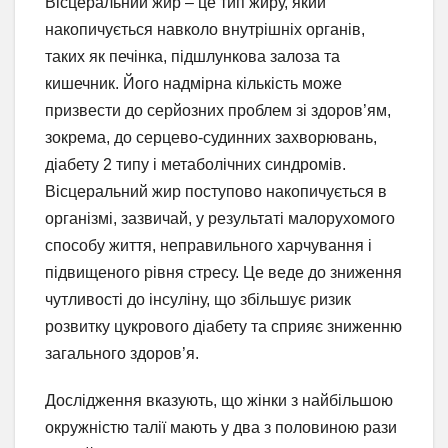
Вісцеральний жир – це тип жиру, який
накопичується навколо внутрішніх органів,
таких як печінка, підшлункова залоза та
кишечник. Його надмірна кількість може
призвести до серйозних проблем зі здоров’ям,
зокрема, до серцево-судинних захворювань,
діабету 2 типу і метаболічних синдромів.
Вісцеральний жир поступово накопичується в
організмі, зазвичай, у результаті малорухомого
способу життя, неправильного харчування і
підвищеного рівня стресу. Це веде до зниження
чутливості до інсуліну, що збільшує ризик
розвитку цукрового діабету та сприяє зниженню
загального здоров’я.
Дослідження вказують, що жінки з найбільшою
окружністю талії мають у два з половиною рази