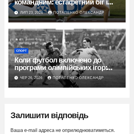
командним: естафетний біг і
його сила
ЛИП 23, 2026
ПОТАПЕНКО ОЛЕКСАНДР
СПОРТ
Коли футбол включено до
програми олімпійських ігор:
повна історія від 1900 року
ЧЕР 26, 2026
ПОТАПЕНКО ОЛЕКСАНДР
Залишити відповідь
Ваша e-mail адреса не оприлюднюватиметься.