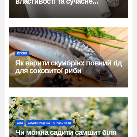
властивості та сучасне
застосування
КУХНЯ
Як варити скумбрію: повний гід
для соковитої риби
ДІМ
САДІВНИЦТВО ТА РОСЛИНИ
Чи можна садити самшит біля