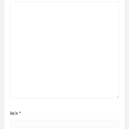
Ім'я
*