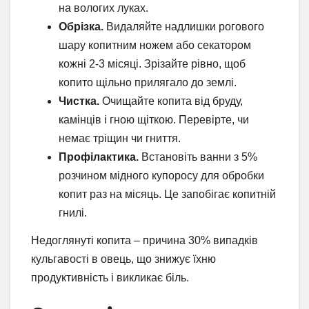
на вологих луках.
Обрізка.
Видаляйте надлишки рогового
шару копитним ножем або секатором
кожні 2-3 місяці. Зрізайте рівно, щоб
копито щільно прилягало до землі.
Чистка.
Очищайте копита від бруду,
камінців і гною щіткою. Перевірте, чи
немає тріщин чи гниття.
Профілактика.
Встановіть ванни з 5%
розчином мідного купоросу для обробки
копит раз на місяць. Це запобігає копитній
гнилі.
Недоглянуті копита – причина 30% випадків
кульгавості в овець, що знижує їхню
продуктивність і викликає біль.