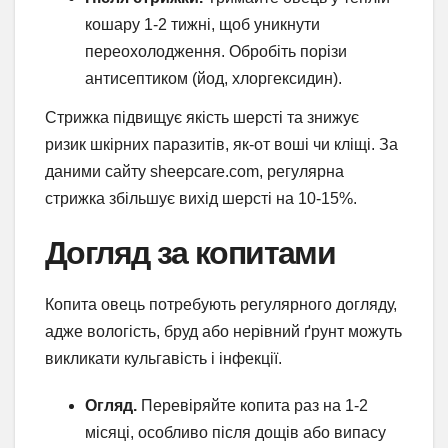
кошару 1-2 тижні, щоб уникнути
переохолодження. Обробіть порізи
антисептиком (йод, хлоргексидин).
Стрижка підвищує якість шерсті та знижує
ризик шкірних паразитів, як-от воші чи кліщі. За
даними сайту sheepcare.com, регулярна
стрижка збільшує вихід шерсті на 10-15%.
Догляд за копитами
Копита овець потребують регулярного догляду,
адже вологість, бруд або нерівний ґрунт можуть
викликати кульгавість і інфекції.
Огляд.
Перевіряйте копита раз на 1-2
місяці, особливо після дощів або випасу