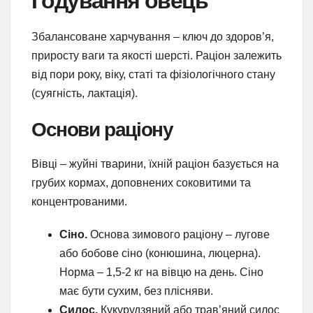
Годування овець
Збалансоване харчування – ключ до здоров’я,
приросту ваги та якості шерсті. Раціон залежить
від пори року, віку, статі та фізіологічного стану
(суягність, лактація).
Основи раціону
Вівці – жуйні тварини, їхній раціон базується на
грубих кормах, доповнених соковитими та
концентрованими.
Сіно.
Основа зимового раціону – лугове
або бобове сіно (конюшина, люцерна).
Норма – 1,5-2 кг на вівцю на день. Сіно
має бути сухим, без плісняви.
Силос.
Кукурудзяний або трав’яний силос