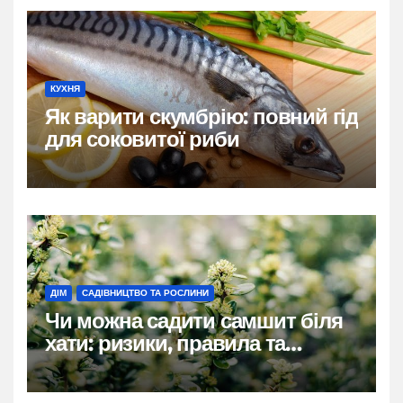
КУХНЯ
Як варити скумбрію: повний гід
для соковитої риби
ДІМ
САДІВНИЦТВО ТА РОСЛИНИ
Чи можна садити самшит біля
хати: ризики, правила та
практичні рішення