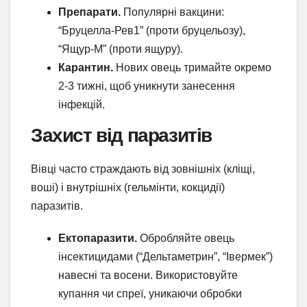
Препарати.
Популярні вакцини:
“Бруцелла-Рев1” (проти бруцельозу),
“Ящур-М” (проти ящуру).
Карантин.
Нових овець тримайте окремо
2-3 тижні, щоб уникнути занесення
інфекцій.
Захист від паразитів
Вівці часто страждають від зовнішніх (кліщі,
воші) і внутрішніх (гельмінти, кокцидії)
паразитів.
Ектопаразити.
Обробляйте овець
інсектицидами (“Дельтаметрин”, “Івермек”)
навесні та восени. Використовуйте
купання чи спреї, уникаючи обробки