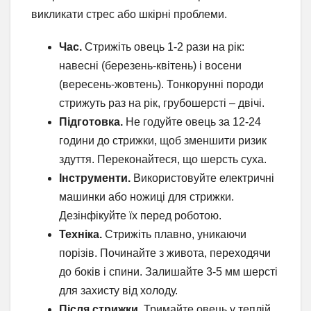
викликати стрес або шкірні проблеми.
Час.
Стрижіть овець 1-2 рази на рік:
навесні (березень-квітень) і восени
(вересень-жовтень). Тонкорунні породи
стрижуть раз на рік, грубошерсті – двічі.
Підготовка.
Не годуйте овець за 12-24
години до стрижки, щоб зменшити ризик
здуття. Переконайтеся, що шерсть суха.
Інструменти.
Використовуйте електричні
машинки або ножиці для стрижки.
Дезінфікуйте їх перед роботою.
Техніка.
Стрижіть плавно, уникаючи
порізів. Починайте з живота, переходячи
до боків і спини. Залишайте 3-5 мм шерсті
для захисту від холоду.
Після стрижки.
Тримайте овець у теплій