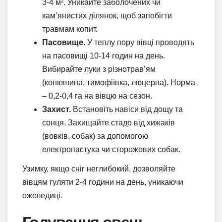
3-4 м². Уникайте заболочених чи
кам’янистих ділянок, щоб запобігти
травмам копит.
Пасовище.
У теплу пору вівці проводять
на пасовищі 10-14 годин на день.
Вибирайте луки з різнотрав’ям
(конюшина, тимофіївка, люцерна). Норма
– 0,2-0,4 га на вівцю на сезон.
Захист.
Встановіть навіси від дощу та
сонця. Захищайте стадо від хижаків
(вовків, собак) за допомогою
електропастуха чи сторожових собак.
Узимку, якщо сніг неглибокий, дозволяйте
вівцям гуляти 2-4 години на день, уникаючи
ожеледиці.