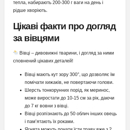
тепла, набирають 200-300 г ваги на день і
рідше хворіють.
Цікаві факти про догляд
за вівцями
Вівці – дивовижні тварини, і догляд за ними
сповнений цікавих деталей!
Вівці мають кут зору 300°, що дозволяє їм
помічати хижаків, не повертаючи голови.
Шерсть тонкорунних порід, як меринос,
може виростати до 10-15 см за рік, даючи
до 7 кг вовни з вівці.
Вівці розпізнають до 50 облич інших овець
і пам’ятають їх роками.
Ягнята можуть почати їсти траву вже з 2