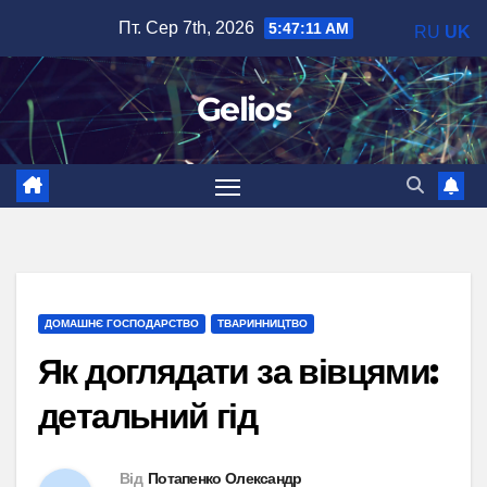
Перейти
Пт. Сер 7th, 2026
5:47:12 AM
RU
UK
до
вмісту
Gelios
ДОМАШНЄ ГОСПОДАРСТВО
ТВАРИННИЦТВО
Як доглядати за вівцями:
детальний гід
Від
Потапенко Олександр