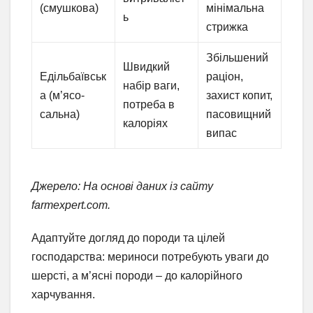
(смушкова)
мінімальна
ь
стрижка
Збільшений
Швидкий
Едільбаївськ
раціон,
набір ваги,
а (м’ясо-
захист копит,
потреба в
сальна)
пасовищний
калоріях
випас
Джерело: На основі даних із сайту
farmexpert.com.
Адаптуйте догляд до породи та цілей
господарства: мериноси потребують уваги до
шерсті, а м’ясні породи – до калорійного
харчування.