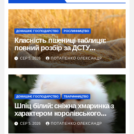
ДОМАШНЄ ГОСПОДАРСТВО
РОСЛИННИЦТВО
Класність пшениці таблиця:
повний розбір за ДСТУ
3768:2019
СЕР 5, 2026
ПОТАПЕНКО ОЛЕКСАНДР
ДОМАШНЄ ГОСПОДАРСТВО
ТВАРИННИЦТВО
Шпіц білий: сніжна хмаринка з
характером королівського
фаворита
СЕР 5, 2026
ПОТАПЕНКО ОЛЕКСАНДР