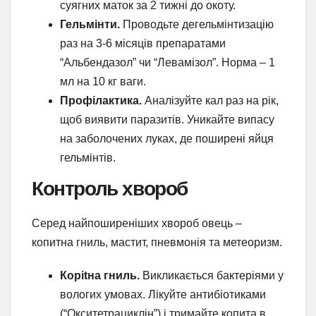
суягних маток за 2 тижні до окоту.
Гельмінти.
Проводьте дегельмінтизацію
раз на 3-6 місяців препаратами
“Альбендазол” чи “Левамізол”. Норма – 1
мл на 10 кг ваги.
Профілактика.
Аналізуйте кал раз на рік,
щоб виявити паразитів. Уникайте випасу
на заболочених луках, де поширені яйця
гельмінтів.
Контроль хвороб
Серед найпоширеніших хвороб овець –
копитна гниль, мастит, пневмонія та метеоризм.
Кopitна гниль.
Викликається бактеріями у
вологих умовах. Лікуйте антибіотиками
(“Окситетрациклін”) і тримайте копита в