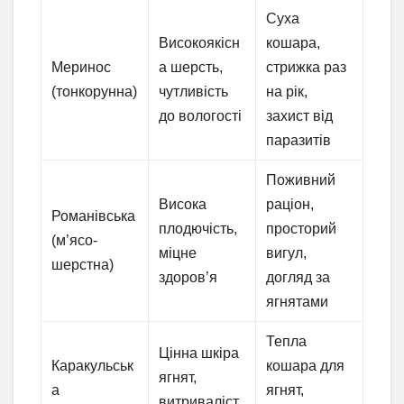
Суха
Високоякісн
кошара,
Меринос
а шерсть,
стрижка раз
(тонкорунна)
чутливість
на рік,
до вологості
захист від
паразитів
Поживний
Висока
раціон,
Романівська
плодючість,
просторий
(м’ясо-
міцне
вигул,
шерстна)
здоров’я
догляд за
ягнятами
Тепла
Цінна шкіра
Каракульськ
кошара для
ягнят,
а
ягнят,
витриваліст