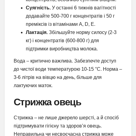
Суягність.
У останні 6 тижнів вагітності
додавайте 500-700 г концентратів і 50 г
преміксів із вітамінами A, D, E.
Лактація.
Збільшуйте норму силосу (2-3
кг) і концентратів (600-800 г) для
підтримки виробництва молока.
Вода – критично важлива. Забезпечте доступ
до чистої води температурою 10-15 °C. Норма –
3-6 літрів на вівцю на день, більше для
лактуючих маток.
Стрижка овець
Стрижка – не лише джерело шерсті, а й спосіб
підтримувати гігієну та здоров’я овець.
Неправильна чи несвоєчасна стрижка може