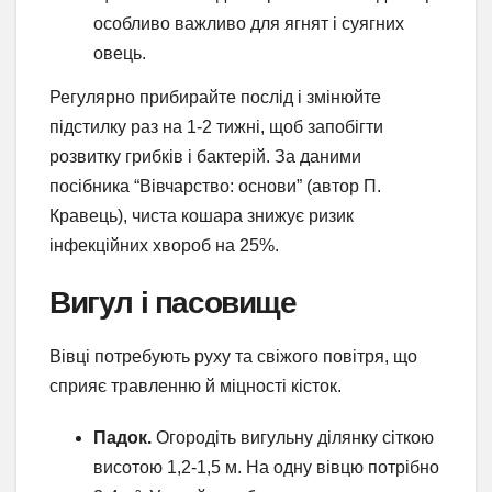
особливо важливо для ягнят і суягних
овець.
Регулярно прибирайте послід і змінюйте
підстилку раз на 1-2 тижні, щоб запобігти
розвитку грибків і бактерій. За даними
посібника “Вівчарство: основи” (автор П.
Кравець), чиста кошара знижує ризик
інфекційних хвороб на 25%.
Вигул і пасовище
Вівці потребують руху та свіжого повітря, що
сприяє травленню й міцності кісток.
Падок.
Огородіть вигульну ділянку сіткою
висотою 1,2-1,5 м. На одну вівцю потрібно