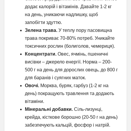
додає калорій і вітамінів. Давайте 1-2 кг
на день, уникаючи надлишку, щоб
запобігти здуттю.
Зелена трава.
У теплу пору пасовищна
трава покриває 70-80% потреб. Уникайте
токсичних рослин (болиголов, чемериця).
Концентрати.
Овес, ячмінь, пшеничні
висівки – джерело енергії. Норма – 200-
500 г на день для дорослих овець, до 800 г
для баранів і суягних маток.
Овочі.
Морква, буряк, гарбуз (1-2 кг на
день) покращують травлення та додають
вітаміни.
Мінеральні добавки.
Сіль-лизунці,
крейда, кісткове борошно (20-50 г на день)
забезпечують кальцій, фосфор і натрій.