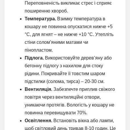
Переповненість викликає стрес і сприяє
поширенню хвороб.
Температура.
Взимку температура в
кошару не повинна опускатися нижче +5
°C, для ягнят – не нижче +10 °C. Утепліть
стіни солом’яними матами чи
пінопластом.
Підлога.
Використовуйте дерев’яну або
бетонну підлогу з нахилом для стоку
рідини. Покривайте її товстим шаром
підстилки (солома, тирса) – 20-30 см.
Вентиляція.
Забезпечте приплив свіжого
повітря через вентиляційні отвори,
уникаючи протягів. Вологість у кошару не
повинна перевищувати 70%.
Освітлення.
Встановіть вікна або лампи,
щоб світловий день тривав 8-10 годин. Це