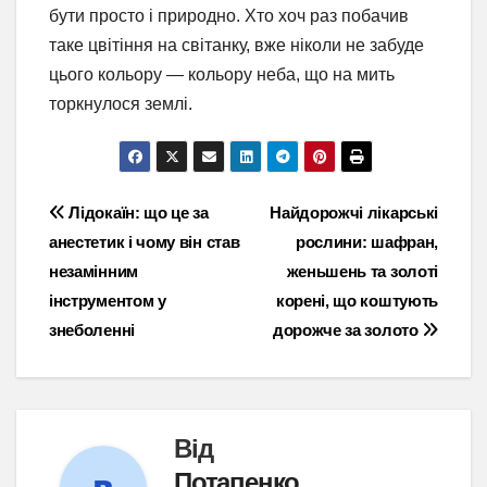
бути просто і природно. Хто хоч раз побачив
таке цвітіння на світанку, вже ніколи не забуде
цього кольору — кольору неба, що на мить
торкнулося землі.
Навігація
Лідокаїн: що це за
Найдорожчі лікарські
анестетик і чому він став
рослини: шафран,
записів
незамінним
женьшень та золоті
інструментом у
корені, що коштують
знеболенні
дорожче за золото
Від
Потапенко