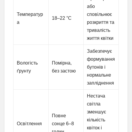
або
Температур
сповільнює
18–22 °C
а
розкриття та
тривалість
життя квітки
Забезпечує
формування
Вологість
Помірна,
бутонів і
ґрунту
без застою
нормальне
запліднення
Нестача
світла
зменшує
Повне
кількість
Освітлення
сонце 6–8
квіток і
годин