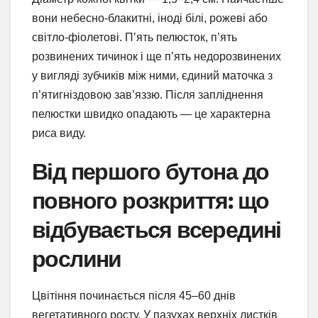
вони небесно-блакитні, іноді білі, рожеві або
світло-фіолетові. П’ять пелюсток, п’ять
розвинених тичинок і ще п’ять недорозвинених
у вигляді зубчиків між ними, єдиний маточка з
п’ятигніздовою зав’яззю. Після запліднення
пелюстки швидко опадають — це характерна
риса виду.
Від першого бутона до
повного розкриття: що
відбувається всередині
рослини
Цвітіння починається після 45–60 днів
вегетативного росту. У пазухах верхніх листків