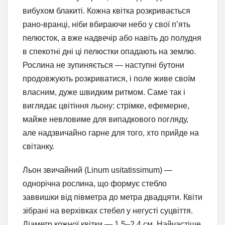
вибухом блакиті. Кожна квітка розкривається
рано-вранці, ніби вбираючи небо у свої п’ять
пелюсток, а вже надвечір або навіть до полудня
в спекотні дні ці пелюстки опадають на землю.
Рослина не зупиняється — наступні бутони
продовжують розкриватися, і поле живе своїм
власним, дуже швидким ритмом. Саме так і
виглядає цвітіння льону: стрімке, ефемерне,
майже невловиме для випадкового погляду,
але надзвичайно гарне для того, хто прийде на
світанку.
Льон звичайний (Linum usitatissimum) —
однорічна рослина, що формує стебло
заввишки від півметра до метра двадцяти. Квіти
зібрані на верхівках стебел у негусті суцвіття.
Діаметр кожної квітки — 1,5–2,4 см. Найчастіше