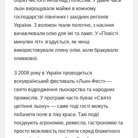
образ чистого неба над Поліссям. У давні часи
льон вирощували майже в кожному
господарстві північних і західних регіонів
України. З волокон ткали полотно, з насіння
вичавлювали олію для їжі та ламп. У «Повісті
минулих літ» згадується, як ченці
використовували лляну олію, коли бракувало
оливкової.
З 2008 року в Україні проводиться
всеукраїнський фестиваль «Льон-Фест» —
свято відродження льонарства та народних
промислів. У програмі часто буває «Свято
цвітіння льону» — саме тоді гості можуть
побачити поле в піку краси. Такі події
поєднують агрономію, ремесла, гастрономію та
просто можливість постояти серед блакитного