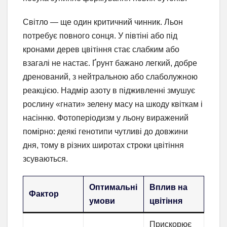
Світло — ще один критичний чинник. Льон
потребує повного сонця. У півтіні або під
кронами дерев цвітіння стає слабким або
взагалі не настає. Ґрунт бажано легкий, добре
дренований, з нейтральною або слаболужною
реакцією. Надмір азоту в підживленні змушує
рослину «гнати» зелену масу на шкоду квіткам і
насінню. Фотоперіодизм у льону виражений
помірно: деякі генотипи чутливі до довжини
дня, тому в різних широтах строки цвітіння
зсуваються.
Оптимальні
Вплив на
Фактор
умови
цвітіння
Прискорює