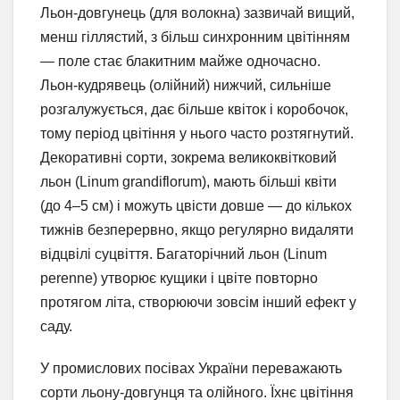
Льон-довгунець (для волокна) зазвичай вищий,
менш гіллястий, з більш синхронним цвітінням
— поле стає блакитним майже одночасно.
Льон-кудрявець (олійний) нижчий, сильніше
розгалужується, дає більше квіток і коробочок,
тому період цвітіння у нього часто розтягнутий.
Декоративні сорти, зокрема великоквітковий
льон (Linum grandiflorum), мають більші квіти
(до 4–5 см) і можуть цвісти довше — до кількох
тижнів безперервно, якщо регулярно видаляти
відцвілі суцвіття. Багаторічний льон (Linum
perenne) утворює кущики і цвіте повторно
протягом літа, створюючи зовсім інший ефект у
саду.
У промислових посівах України переважають
сорти льону-довгунця та олійного. Їхнє цвітіння