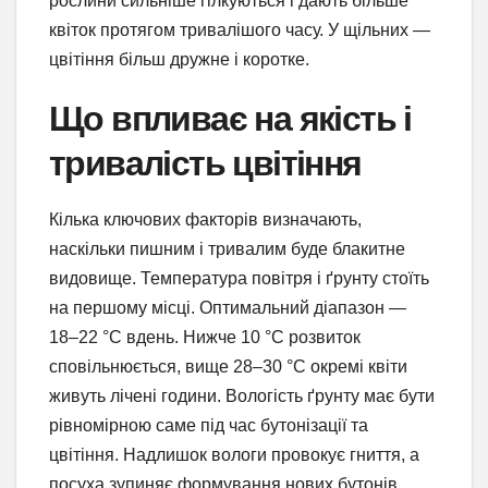
рослини сильніше гілкуються і дають більше
квіток протягом тривалішого часу. У щільних —
цвітіння більш дружне і коротке.
Що впливає на якість і
тривалість цвітіння
Кілька ключових факторів визначають,
наскільки пишним і тривалим буде блакитне
видовище. Температура повітря і ґрунту стоїть
на першому місці. Оптимальний діапазон —
18–22 °C вдень. Нижче 10 °C розвиток
сповільнюється, вище 28–30 °C окремі квіти
живуть лічені години. Вологість ґрунту має бути
рівномірною саме під час бутонізації та
цвітіння. Надлишок вологи провокує гниття, а
посуха зупиняє формування нових бутонів.