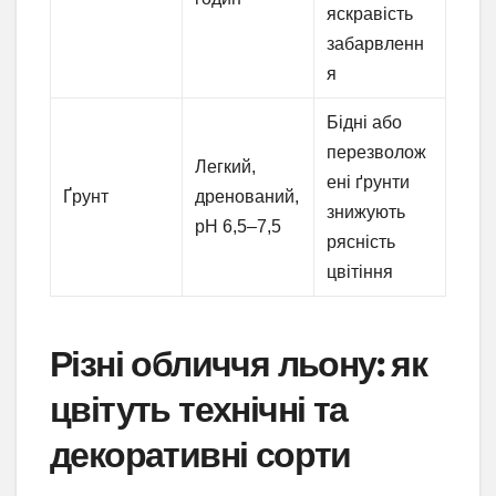
яскравість
забарвленн
я
Бідні або
перезволож
Легкий,
ені ґрунти
Ґрунт
дренований,
знижують
pH 6,5–7,5
рясність
цвітіння
Різні обличчя льону: як
цвітуть технічні та
декоративні сорти