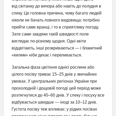
від світанку до вечора або навіть до полудня в
спеку. Це головна причина, чому багато людей
ніколи не бачать повного видовища: потрібно
прийти саме вранці, і то в сприятливу погоду.
Зате саме завдяки такій швидкості поле
виглядає по-різному щодня. Одні квіти
відцвітають, інші розкриваються — і блакитний
«килим» ніби дихає і переливається.
Загальна фаза цвітіння однієї рослини або
цілого посіву триває 15–25 днів у звичайних
умовах. У центральних регіонах України при
прохолодній і дощовій погоді цей період може
розтягнутися до 40–60 днів. У спеку і посуху все
відбувається швидше — іноді за 10–12 днів.
Густота посіву теж впливає: у рідких посівах