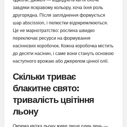
завдяки яскравому кольору, хоча їхня роль
другорядна. Після запліднення формується
шар abscission, і пелюстки відокремлюються.
Це не марнотратство: рослина швидко
переключає ресурси на формування
насіннєвих коробочок. Кожна коробочка містить
до десяти насінин, і саме вони стануть основою
наступного врожаю або джерелом цінної олії.
Скільки триває
блакитне свято:
тривалість цвітіння
льону
Окрема квітка льону живе лише один день —