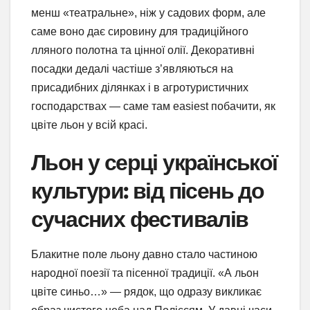
менш «театральне», ніж у садових форм, але
саме воно дає сировину для традиційного
лляного полотна та цінної олії. Декоративні
посадки дедалі частіше з’являються на
присадибних ділянках і в агротуристичних
господарствах — саме там easiest побачити, як
цвіте льон у всій красі.
Льон у серці української
культури: від пісень до
сучасних фестивалів
Блакитне поле льону давно стало частиною
народної поезії та пісенної традиції. «А льон
цвіте синьо…» — рядок, що одразу викликає