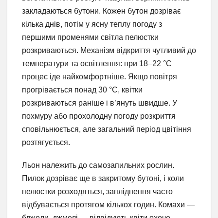
закладаються бутони. Кожен бутон дозріває
кілька днів, потім у ясну теплу погоду з
першими променями світла пелюстки
розкриваються. Механізм відкриття чутливий до
температури та освітлення: при 18–22 °C
процес іде найкомфортніше. Якщо повітря
прогрівається понад 30 °C, квітки
розкриваються раніше і в’януть швидше. У
похмуру або прохолодну погоду розкриття
сповільнюється, але загальний період цвітіння
розтягується.
Льон належить до самозапильних рослин.
Пилок дозріває ще в закритому бутоні, і коли
пелюстки розходяться, запліднення часто
відбувається протягом кількох годин. Комахи —
бджоли, джмелі — відвідують квіти охоче