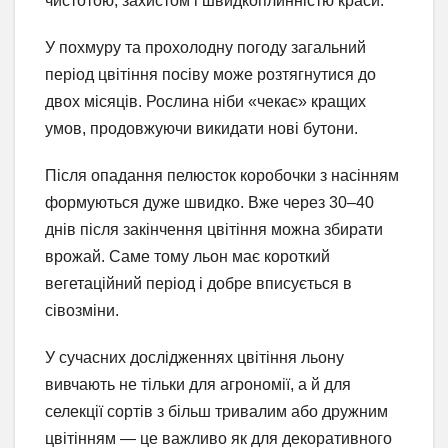
чистотою, захистом і швидкоплинністю краси.
У похмуру та прохолодну погоду загальний
період цвітіння посіву може розтягнутися до
двох місяців. Рослина ніби «чекає» кращих
умов, продовжуючи викидати нові бутони.
Після опадання пелюсток коробочки з насінням
формуються дуже швидко. Вже через 30–40
днів після закінчення цвітіння можна збирати
врожай. Саме тому льон має короткий
вегетаційний період і добре вписується в
сівозміни.
У сучасних дослідженнях цвітіння льону
вивчають не тільки для агрономії, а й для
селекції сортів з більш тривалим або дружним
цвітінням — це важливо як для декоративного