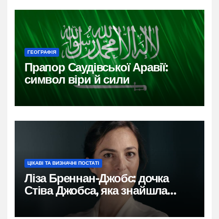
ГЕОГРАФІЯ
Прапор Саудівської Аравії:
символ віри й сили
ЦІКАВІ ТА ВИЗНАЧНІ ПОСТАТІ
Ліза Бреннан-Джобс: дочка
Стіва Джобса, яка знайшла
власний голос