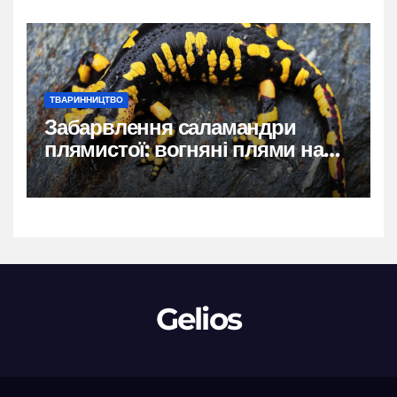
ТВАРИННИЦТВО
Забарвлення саламандри
плямистої: вогняні плями на
чорному тлі
Gelios