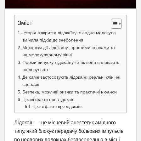
Зміст
Історія відкриття лідокаїну: як одна молекула
змінила підхід до знеболення
Механізм дії лідокаїну: простими словами та
на молекулярному рівні
Форми випуску лідокаїну та як вони впливають
на результат
Де саме застосовують лідокаїн: реальні клінічні
сценарії
Безпека, можливі ризики та практичні нюанси
Цікаві факти про лідокаїн
Цікаві факти про лідокаїн
Лідокаїн — це місцевий анестетик амідного
типу, який блокує передачу больових імпульсів
по нервових волокнах безпосередньо в місці