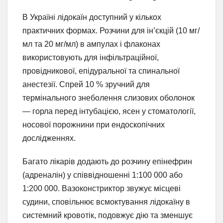
В Україні лідокаїн доступний у кількох
практичних формах. Розчини для ін’єкцій (10 мг/
мл та 20 мг/мл) в ампулах і флаконах
використовують для інфільтраційної,
провідникової, епідуральної та спинальної
анестезії. Спрей 10 % зручний для
термінального знеболення слизових оболонок
— горла перед інтубацією, ясен у стоматології,
носової порожнини при ендоскопічних
дослідженнях.
Багато лікарів додають до розчину епінефрин
(адреналін) у співвідношенні 1:100 000 або
1:200 000. Вазоконстриктор звужує місцеві
судини, сповільнює всмоктування лідокаїну в
системний кровотік, подовжує дію та зменшує