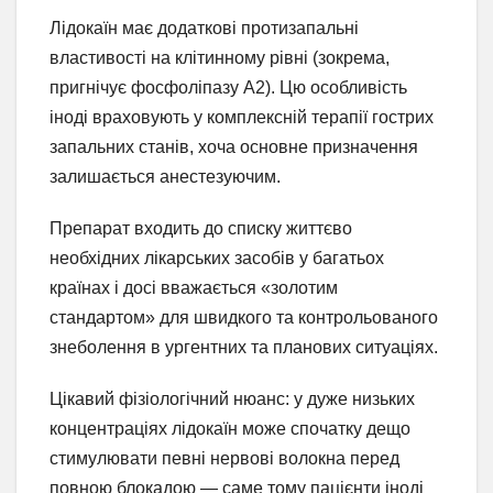
Лідокаїн має додаткові протизапальні
властивості на клітинному рівні (зокрема,
пригнічує фосфоліпазу A2). Цю особливість
іноді враховують у комплексній терапії гострих
запальних станів, хоча основне призначення
залишається анестезуючим.
Препарат входить до списку життєво
необхідних лікарських засобів у багатьох
країнах і досі вважається «золотим
стандартом» для швидкого та контрольованого
знеболення в ургентних та планових ситуаціях.
Цікавий фізіологічний нюанс: у дуже низьких
концентраціях лідокаїн може спочатку дещо
стимулювати певні нервові волокна перед
повною блокадою — саме тому пацієнти іноді