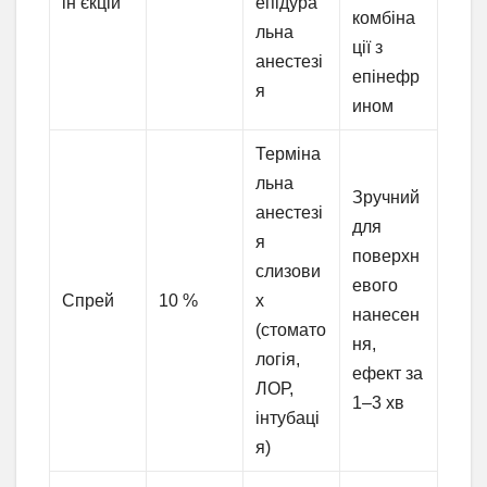
ін’єкцій
епідура
комбіна
льна
ції з
анестезі
епінефр
я
ином
Терміна
льна
Зручний
анестезі
для
я
поверхн
слизови
евого
Спрей
10 %
х
нанесен
(стомато
ня,
логія,
ефект за
ЛОР,
1–3 хв
інтубаці
я)