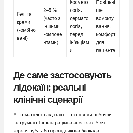
Космето
Повільні
2–5 %
логія,
ше
Гелі та
(часто з
дермато
всмокту
креми
іншими
логія,
вання,
(комбіно
компоне
перед
комфорт
вані)
нтами)
ін’єкціям
для
и
пацієнта
Де саме застосовують
лідокаїн: реальні
клінічні сценарії
У стоматології лідокаїн — основний робочий
інструмент. Інфільтраційна анестезія біля
кореня зуба або провідникова блокада