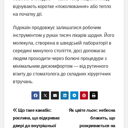
відчувають коротке «поколювання» або тепло
на початку дії.
Лідокаїн продовжує залишатися робочим
інструментом у руках тисяч лікарів щодня. Його
молекула, створена в шведській лабораторії в
середині минулого століття, досі допомагає
людям проходити через болючі процедури з
мінімальним дискомфортом — від рутинного
візиту до стоматолога до складних хірургічних
втручань.
Навігація
Що таке канабіс:
Як цвіте льон: небесна
рослина, що відкриває
блакить, що
записів
двері до внутрішньої
розкривається на