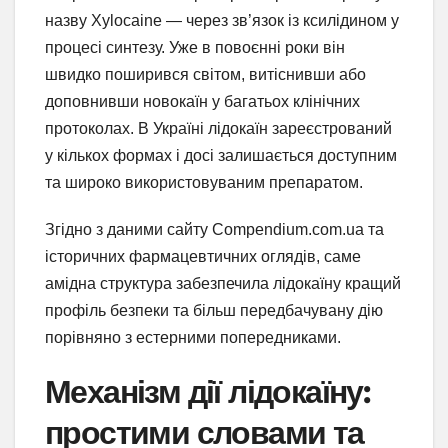
назву Xylocaine — через зв’язок із ксилідином у
процесі синтезу. Уже в повоєнні роки він
швидко поширився світом, витіснивши або
доповнивши новокаїн у багатьох клінічних
протоколах. В Україні лідокаїн зареєстрований
у кількох формах і досі залишається доступним
та широко використовуваним препаратом.
Згідно з даними сайту Compendium.com.ua та
історичних фармацевтичних оглядів, саме
амідна структура забезпечила лідокаїну кращий
профіль безпеки та більш передбачувану дію
порівняно з естерними попередниками.
Механізм дії лідокаїну:
простими словами та