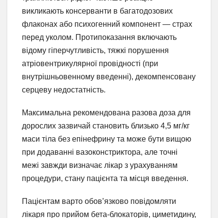
викликають консерванти в багатодозових
флаконах або психогенний компонент — страх
перед уколом. Протипоказання включають
відому гіперчутливість, тяжкі порушення
атріовентрикулярної провідності (при
внутрішньовенному введенні), декомпенсовану
серцеву недостатність.
Максимальна рекомендована разова доза для
дорослих зазвичай становить близько 4,5 мг/кг
маси тіла без епінефрину та може бути вищою
при додаванні вазоконстриктора, але точні
межі завжди визначає лікар з урахуванням
процедури, стану пацієнта та місця введення.
Пацієнтам варто обов’язково повідомляти
лікаря про прийом бета-блокаторів, циметидину,