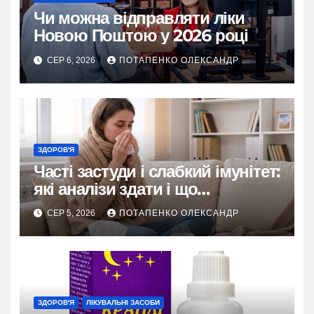
Чи можна відправляти ліки
Новою Поштою у 2026 році
СЕР 6, 2026
ПОТАПЕНКО ОЛЕКСАНДР
ЗДОРОВ'Я
Часті застуди і слабкий імунітет:
які аналізи здати і що
перевірити
СЕР 5, 2026
ПОТАПЕНКО ОЛЕКСАНДР
ЗДОРОВ'Я
ЛІКУВАЛЬНІ ЗАСОБИ