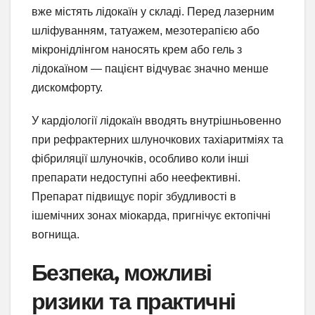
вже містять лідокаїн у складі. Перед лазерним
шліфуванням, татуажем, мезотерапією або
мікронідлінгом наносять крем або гель з
лідокаїном — пацієнт відчуває значно менше
дискомфорту.
У кардіології лідокаїн вводять внутрішньовенно
при рефрактерних шлуночкових тахіаритміях та
фібриляції шлуночків, особливо коли інші
препарати недоступні або неефективні.
Препарат підвищує поріг збудливості в
ішемічних зонах міокарда, пригнічує ектопічні
вогнища.
Безпека, можливі
ризики та практичні