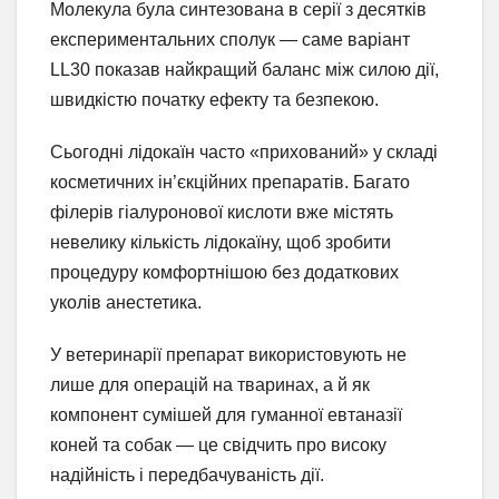
Молекула була синтезована в серії з десятків
експериментальних сполук — саме варіант
LL30 показав найкращий баланс між силою дії,
швидкістю початку ефекту та безпекою.
Сьогодні лідокаїн часто «прихований» у складі
косметичних ін’єкційних препаратів. Багато
філерів гіалуронової кислоти вже містять
невелику кількість лідокаїну, щоб зробити
процедуру комфортнішою без додаткових
уколів анестетика.
У ветеринарії препарат використовують не
лише для операцій на тваринах, а й як
компонент сумішей для гуманної евтаназії
коней та собак — це свідчить про високу
надійність і передбачуваність дії.