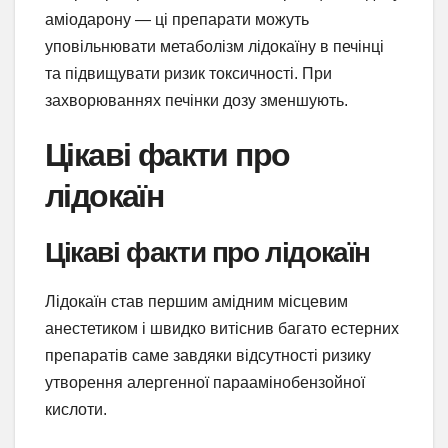
аміодарону — ці препарати можуть
уповільнювати метаболізм лідокаїну в печінці
та підвищувати ризик токсичності. При
захворюваннях печінки дозу зменшують.
Цікаві факти про
лідокаїн
Цікаві факти про лідокаїн
Лідокаїн став першим амідним місцевим
анестетиком і швидко витіснив багато естерних
препаратів саме завдяки відсутності ризику
утворення алергенної параамінобензойної
кислоти.