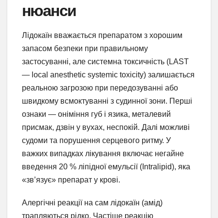
нюанси
Лідокаїн вважається препаратом з хорошим
запасом безпеки при правильному
застосуванні, але системна токсичність (LAST
— local anesthetic systemic toxicity) залишається
реальною загрозою при передозуванні або
швидкому всмоктуванні з судинної зони. Перші
ознаки — оніміння губ і язика, металевий
присмак, дзвін у вухах, неспокій. Далі можливі
судоми та порушення серцевого ритму. У
важких випадках лікування включає негайне
введення 20 % ліпідної емульсії (Intralipid), яка
«зв’язує» препарат у крові.
Алергічні реакції на сам лідокаїн (амід)
трапляються рідко. Частіше реакцію