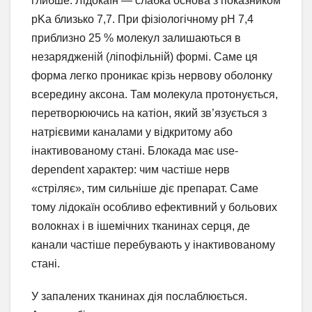
глибше. Лідокаїн — слабка основа з показником
pKa близько 7,7. При фізіологічному pH 7,4
приблизно 25 % молекул залишаються в
незарядженій (ліпофільній) формі. Саме ця
форма легко проникає крізь нервову оболонку
всередину аксона. Там молекула протонується,
перетворюючись на катіон, який зв’язується з
натрієвими каналами у відкритому або
інактивованому стані. Блокада має use-
dependent характер: чим частіше нерв
«стріляє», тим сильніше діє препарат. Саме
тому лідокаїн особливо ефективний у больових
волокнах і в ішемічних тканинах серця, де
канали частіше перебувають у інактивованому
стані.
У запалених тканинах дія послаблюється.