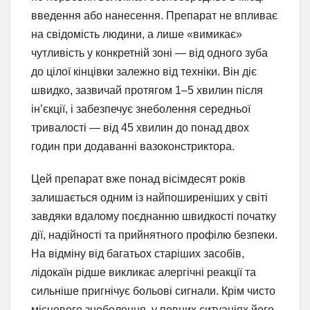
введення або нанесення. Препарат не впливає
на свідомість людини, а лише «вимикає»
чутливість у конкретній зоні — від одного зуба
до цілої кінцівки залежно від техніки. Він діє
швидко, зазвичай протягом 1–5 хвилин після
ін’єкції, і забезпечує знеболення середньої
тривалості — від 45 хвилин до понад двох
годин при додаванні вазоконстриктора.
Цей препарат вже понад вісімдесят років
залишається одним із найпоширеніших у світі
завдяки вдалому поєднанню швидкості початку
дії, надійності та прийнятного профілю безпеки.
На відміну від багатьох старіших засобів,
лідокаїн рідше викликає алергічні реакції та
сильніше пригнічує больові сигнали. Крім чисто
місцевого знеболення, у певних ситуаціях його