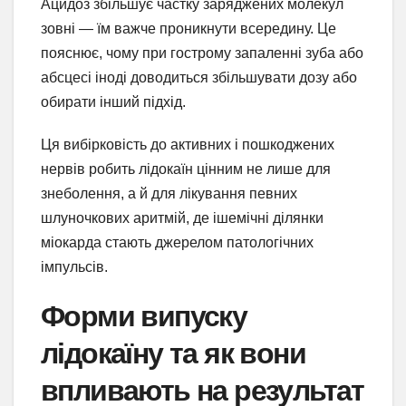
Ацидоз збільшує частку заряджених молекул
зовні — їм важче проникнути всередину. Це
пояснює, чому при гострому запаленні зуба або
абсцесі іноді доводиться збільшувати дозу або
обирати інший підхід.
Ця вибірковість до активних і пошкоджених
нервів робить лідокаїн цінним не лише для
знеболення, а й для лікування певних
шлуночкових аритмій, де ішемічні ділянки
міокарда стають джерелом патологічних
імпульсів.
Форми випуску
лідокаїну та як вони
впливають на результат