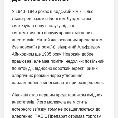
У 1943–1946 роках шведський хімік Нільс
Льофгрен разом із Бенгтом Лундквістом
синтезував нову сполуку під час
систематичного пошуку кращих місцевих
анестетиків. На той час основним препаратом
був новокаїн (прокаїн), відкритий Альфредом
Айнхорном ще 1905 року. Новокаїн добре
працював, але мав помітні недоліки: повільний
початок дії, відносно короткий ефект і ризик
алергічних реакцій через утворення
параамінобензойної кислоти при розщепленні.
Лідокаїн став першим представником амідних
анестетиків. Його молекула не містить
естерного зв’язку, тому не розщеплюється до
алергенної ПАБК. Препарат отримав торгову