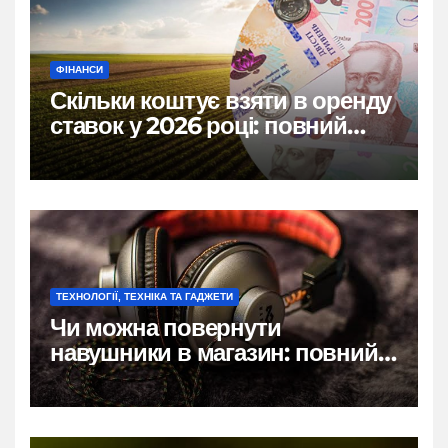
ФІНАНСИ
Скільки коштує взяти в оренду
ставок у 2026 році: повний
розбір цін, правил і підводних
каменів
ТЕХНОЛОГІЇ, ТЕХНІКА ТА ГАДЖЕТИ
Чи можна повернути
навушники в магазин: повний
гід по правах покупця