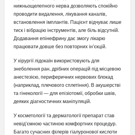
нижньощелепного нерва дозволяють спокійно
проводити видалення, лікування каналів,
встановлення імплантів. Пацієнт відчуває лише
тиск і вібрацію інструментів, але біль відсутній.
Додавання епінефрину дає змогу лікарю
працювати довше без повторних ін’єкцій.
У хірургії лідокаїн використовують для
знеболення ран, дрібних операцій під місцевою
анестезією, периферичних нервових блокад
(наприклад, плечового сплетіння). В акушерстві
та гінекології — для епізіотомії, обробки швів,
деяких діагностичних маніпуляцій.
У косметології та дерматології препарат став
невід’ємною частиною комфортних процедур.
Багато сучасних філерів гіалуронової кислоти