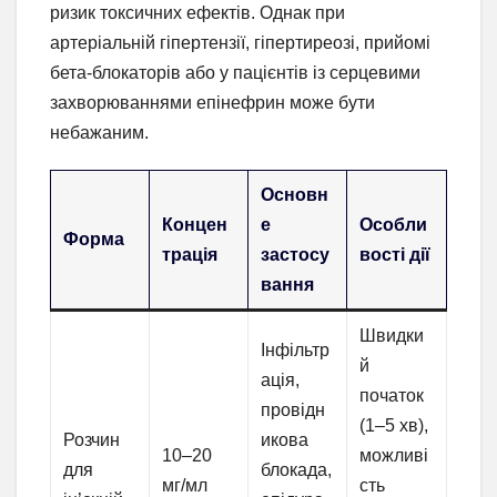
ризик токсичних ефектів. Однак при
артеріальній гіпертензії, гіпертиреозі, прийомі
бета-блокаторів або у пацієнтів із серцевими
захворюваннями епінефрин може бути
небажаним.
Основн
Концен
е
Особли
Форма
трація
застосу
вості дії
вання
Швидки
Інфільтр
й
ація,
початок
провідн
(1–5 хв),
Розчин
икова
10–20
можливі
для
блокада,
мг/мл
сть