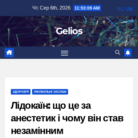
Перейти
Чт. Сер 6th, 2026
11:53:10 AM
RU
UK
до
вмісту
Gelios
ЗДОРОВ'Я
ЛІКУВАЛЬНІ ЗАСОБИ
Лідокаїн: що це за
анестетик і чому він став
незамінним